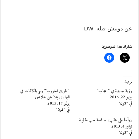
عن دويتش فيله DW
شارك هذا الموضوع:
مرتبط
رؤية جديدة في ” حجاب”
“طريق الحروب'” يهيم بالكائنات في
يونيو 22, 2015
البراري بحثا عن خلاص
في "فنون"
يوليو 17, 2015
في "فنون"
«رأساً على عقب» .. قصة حب مقلوبة
نوفمبر 4, 2013
في "فنون"