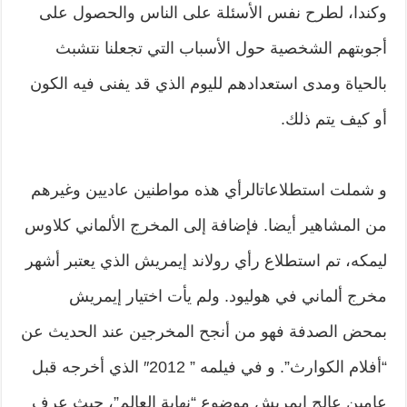
وكندا، لطرح نفس الأسئلة على الناس والحصول على
أجوبتهم الشخصية حول الأسباب التي تجعلنا نتشبث
بالحياة ومدى استعدادهم لليوم الذي قد يفنى فيه الكون
أو كيف يتم ذلك.
و شملت استطلاعاتالرأي هذه مواطنين عاديين وغيرهم
من المشاهير أيضا. فإضافة إلى المخرج الألماني كلاوس
ليمكه، تم استطلاع رأي رولاند إيمريش الذي يعتبر أشهر
مخرج ألماني في هوليود. ولم يأت اختيار إيمريش
بمحض الصدفة فهو من أنجح المخرجين عند الحديث عن
“أفلام الكوارث”. و في فيلمه ” 2012″ الذي أخرجه قبل
عامين عالج إيمريش موضوع “نهاية العالم”، حيث عرف