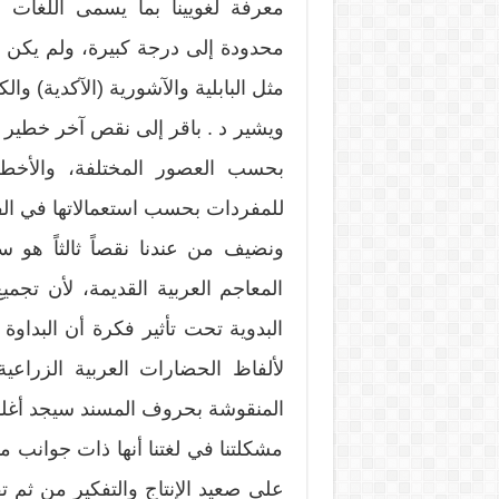
معرفة لغويينا بما يسمى اللغات ا
محدودة إلى درجة كبيرة، ولم يكن
مثل البابلية والآشورية (الآكدية) والكن
ويشير د . باقر إلى نقص آخر خطير ه
بحسب العصور المختلفة، والأخطر أ
للمفردات بحسب استعمالاتها في الفن
ونضيف من عندنا نقصاً ثالثاً هو
المعاجم العربية القديمة، لأن تجمي
البدوية تحت تأثير فكرة أن البداوة 
لألفاظ الحضارات العربية الزراعي
المنقوشة بحروف المسند سيجد أغلبها 
مشكلتنا في لغتنا أنها ذات جوانب متع
على صعيد الإنتاج والتفكير من ثم تفكي