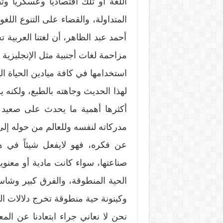
اللغة أو تلك اقتصادياً وعسكرياً و
المتداولة، والقضاء على التنوع اللغ
أحمد عبد الظاهر، أن لغتنا العربية
مزاحمة لغات أجنبية مثل الإنجليزية
استخدامها في كافة ميادين الحياة الي
لهذا الحديث وجاهته بالطبع، ولكنه
أكثرها أهمية ما يحدث على صعيد ق
مدركاته لنفسه وللعالم من حوله إلى
عن فكره، فهو لايفعل شيئاً في هذ
صناعتها، سواء كانت مادية أو معنوي
الحية المنطوقة، والفرق كبير وشاسع
وكينونة حية منطوقة تخرج دلالات الك
نحن لا نعاني جراء ابتعادنا عن الم