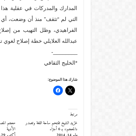
المدارك والمدركات في عقلية هذا ا
التي لم “تثقف” منذ أن وضعت، أي ل
الفراهيدي، وظل التهيب من إصلا
عبدالله العلايلي خطة إصلاح لغوي ت
________-
*الخليج الثقافي
شارك هذا الموضوع:
مرتبط
غرّيد الشيخ تقتحم ساحة اللغة وتصدر
معجم المصط
«المعجم» بـ 6 أجزاء
الأدبية
مايو 14, 2014
أكتوبر 29, 2017