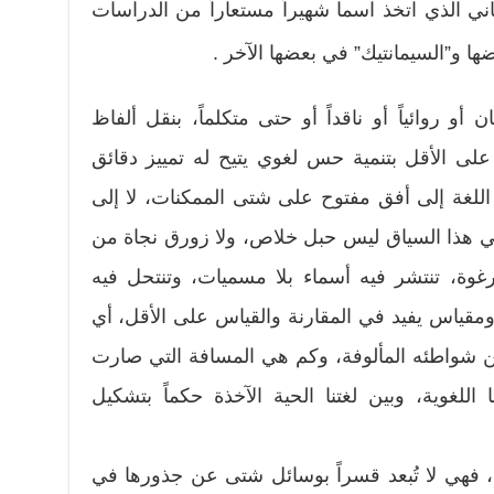
ني الذي اتخذ اسما شهيراً مستعاراً من الدراسات
ضها و”السيمانتيك” في بعضها الآخر .
 أو روائياً أو ناقداً أو حتى متكلماً، بنقل ألفاظ
لى الأقل بتنمية حس لغوي يتيح له تمييز دقائق
اللغة إلى أفق مفتوح على شتى الممكنات، لا إلى
 في هذا السياق ليس حبل خلاص، ولا زورق نجاة من
رغوة، تنتشر فيه أسماء بلا مسميات، وتنتحل فيه
 ومقياس يفيد في المقارنة والقياس على الأقل، أي
ن شواطئه المألوفة، وكم هي المسافة التي صارت
للغوية، وبين لغتنا الحية الآخذة حكماً بتشكيل
ك، فهي لا تُبعد قسراً بوسائل شتى عن جذورها في