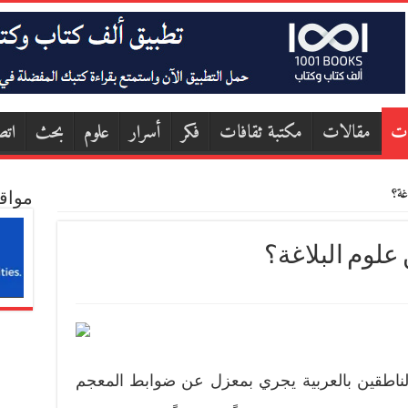
ات
مقالات
مكتبة ثقافات
فكر
أسرار
علوم
بحث
اتص
غة؟
مواق
علوم البلاغة؟
لناطقين بالعربية يجري بمعزل عن ضوابط المعجم