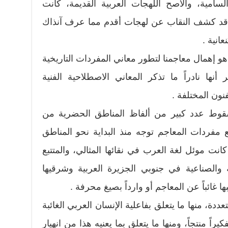
لسامية، والأصح اللهجات العربية القديمة، كانت
 قد كشف النقاب عن لهجات أقدم مما عرف آنذاك
عانية .
و إهمال معاجمنا لتطور معاني المفردات التاريخية
نها نادراً ما تذكر المعاني الاصطلاحية الفنية
ون المختلفة .
 سقوط عدد كبير من ألفاظ المناطق الحضرية من
ع مفردات المعاجم توجه منذ البداية نحو المناطق
كانت موئل لغة العرب في نقائها المثالي، والمتتبع
ة والصناعية في جنوبي الجزيرة العربية وشرقيها
غائباً عن المعاجم أو وارداً بصيغ محرفة .
ددة، منها ما يتعلق بفاعلية الإنسان العربي الغائبة
راً منتجاً، ومنها ما يتعلق بما يعنيه هذا من انهيار