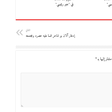
يسي"
في "خبر رئيسي"
التالي
إدغار آلان بو شاعر قسا عليه عصره ومجتمعه
مشار إليها بـ
*