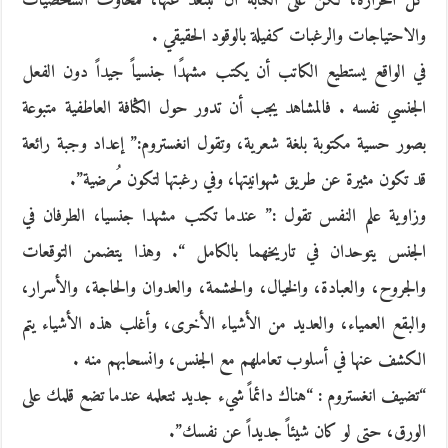
كل الحرارة، لكن على الكتابة أن تبتعد عنها، فمخاوف الشخصيات
والاحتياجات والرغبات كفيلة بالوقود الحقيقي .
في الواقع يستطيع الكاتب أن يكتب مشهدًا جنسياً جيداً دون الفعل
الجنسي نفسه . فالمشاهد يجب أن تدور حول الكثافة العاطفية متبوعة
بصور حسية مكتوبة بلغة شعرية، وتقول انغستروم:” إعداد وجبة رائعة
قد تكون مثيرة عن طريق شهوانيتها، وفي رغبتها لتكون مُرضية”.
وزاوية علم النفس تقول :” عندما تكتب مشهدا جنسيا، الطرفان في
الجنس يتوحدان في تاريخهما بالكامل “. وهذا يتضمن التوقعات
والجروح، والعبادة، والخيال، والحشمة، والعدوان والحاجة، والأسرار،
والبقع العمياء، والعديد من الأشياء الأخرى، وأغلب هذه الأشياء يتم
الكشف عنها في أسلوب تعاملهم مع الجنس، وانسحابهم منه .
“تضيف انغستروم : “هناك دائماً شيء جديد تتعلمه عندما تضع قلمك على
الورق، حتى لو كان شيئاً جديداً عن نفسك”.