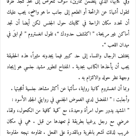
وفي كتابها، الذي يتضمن تمارين، سوف تتعرض إلى تحدٍ لتجد طرقاً
لتقول أشياءً عن الرائحة أو الطعم إلى جانب ما هو واضح، يجب عليك
أن تحدد مكان الراحة في كتابتك حول الجنس لكن أيضا أن تجد
أماكن غير مريحة، ” اكتشف حدودك “، تقول انغستروم ” ثم ابقَ في
ميدان اللعب “.
يختلف الرجال والنساء إلى حد كبير فيما يجدونه مثيراً، هذه الحقيقة
يجب أن يأخذها الكاتب بجدية . المفتاح لتطوير مشهد جنسي هو إيجاد
وجهة نظر حوله والالتزام به .
وبما أن انغستروم كاتبة رواية، سألتها عن أكثر مشاهد جنسية أعجبتها .
وأجابت : ” المفضل لدي الغموض الجنسي في روايتي الجلد الأسود :
” المشهد يدور حول امرأة وحيدة، مع كمية كافية من الكحول، ولقاء
عرضي مع رجل يرغبها بطريقة لم تعهدها من قبل . هي في مكان
غريب لذلك تشعر بالحرية وبالقدرة على الفعل . تقاومه نهجه مقاومة