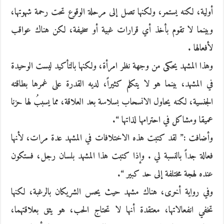
أولية، لكنه يستمر، ولكنها تصل إلى مرحلة الوقوع تحت رحمة شهوتها،
وبينما لا تقوم بأخذ أي قرارات غبية أو سخيفة، لكن هناك عواقب
لأفعالها .
وهذا المشهد يحكى من وجهة نظر امرأة، ولكنها بالتأكيد ليست الوحيدة
في المشهد، بينما هو لا يتكلم كثيراً، لديه القدرة على غمرها بطاقته
الجنسية، لكنه يحاول الانسحاب بسلاسة بعد العلاقة، مما يسببُ لها حزنا
عميقا ومشاكل في احترامها لذاتها “.
وأضافت :” لقد كتبت هذه الاختلافات في المشهد عدة مرات، لأنها
فعالة جداً بالنسبة لي . وإذا كتبت هذا المشهد بلسان رجل، فستكون
عنده لهجة مختلفة إلى حد كبير “.
وفي رواية أخرى، هناك مشهد حيث يحس الشريكان بالرغبة، لكنها
تخفي انفعالاتها، معتقدة أنها لا تحتاج الحب، هو يثق بعلاقتهما،