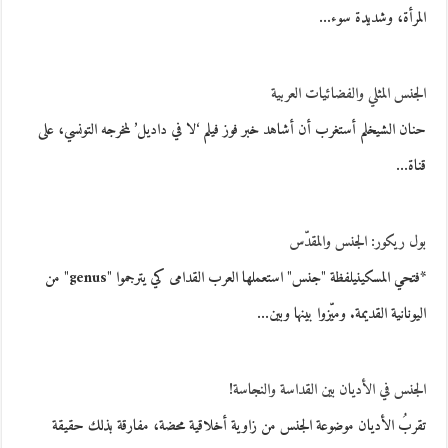
المرأة، وشديدة سوء…
الجنس المثلي والفضائيات العربية
حنان الشيخلم أستغرب أن أشاهد خبر فوز فيلم ‘لا في داديل’ لمخرجه التونسي، على
قناة…
بول ريكور: الجنس والمقدّس
*فتحي المسكينيلفظة "جنس" استعملها العرب القدامى كي يترجموا "genus" من
اليونانية القديمة. وميّزوا بينها وبين…
الجنس في الأديان بين القداسة والنجاسة!
تقربُ الأديان موضوعة الجنس من زاوية أخلاقية محضة، مفارقة بذلك حقيقة