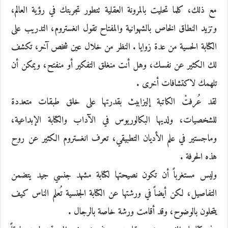
مع ذلك، كلما تحليت بالمرونة العقلية تتطور تجربتك في رؤية العالم،
وتزيد النطاق الخاص بالشهوانية والمفتاح تقول انغستروم، التدريب على
الكتابة الحسية من عدة زوايا . النظر من خلال عين شخص آخر، تكشف
لك الكثير عن نفسك، وهل أنت منغلق التفكير أو منفتح، ويمكن أن
تلهمك لاكتشافات أخرى .
لقد عُرفتْ الكاتبة إليزابيث بقدرتها على خلق طبقات متعددة
للشخصيات، ولديها البكالوريوس في الآداب والكتابة الإبداعية،
وماجستير في علم الأديان التطبيقي، تعرف انغستروم الكثير عن روح
هذه الحرفة .
وليس مستغرباً أن تكون نصيحتها لكتابة مشهد جنسي جيد يتضمن
التفاصيل، لكن أيضاً في ورشتها عن الكتابة الجنسية تُعلم الناس كيف
يتحلون بالوضوح، وقد أقامت ورشة خاصة بالرجال .