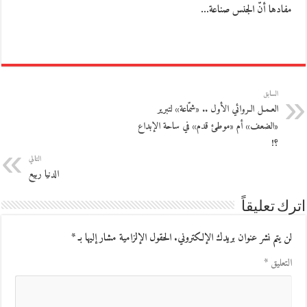
مفادها أنّ الجنس صناعة…
السابق
العـمـل الـروائي الأول .. «شمّاعة» لتبرير
«الضعف» أم «موطئ قدم» في ساحة الإبداع
؟!
التالي
الدنيا ربيع
اترك تعليقاً
لن يتم نشر عنوان بريدك الإلكتروني.
الحقول الإلزامية مشار إليها بـ
*
التعليق
*