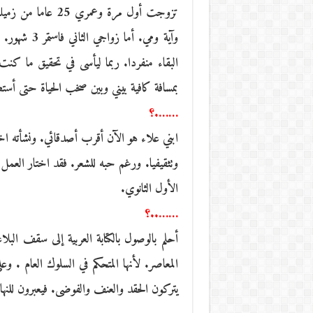
وآية ومي. أ
البقاء منفردا. ربما ليأسى في تحقيق ما كنت
بمسافة كافية بيني وبين صخب الحياة حتى أستط
…….؟
ابني علاء هو الآن أقرب أصدقائي. ونشأته اخت
وتثقيفيا. ورغم حبه للشعر. فقد اختار العمل
الأول الثانوي.
……..؟
أحلم بالوصول بالكتابة العربية إلى سقف البلاغ
المعاصر. لأنها المتحكم في السلوك العام .
يتركون الحقد والعنف والفوضى. فيعبرون للنه