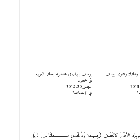
 وشاتيلا وفتاوى يوسف
يوسف زيدان في محاضرته بعمان: العربية
في خطر..!
سبتمبر 20, 2012
"
في "إضاءات"
أقْدَارُ كالعَصْفِ الرَهِـــيبْفَلا رَدٌّ لِمَقْدورٍ سَـــــــــــــقانَا مَرَارَ الوَيْلِ