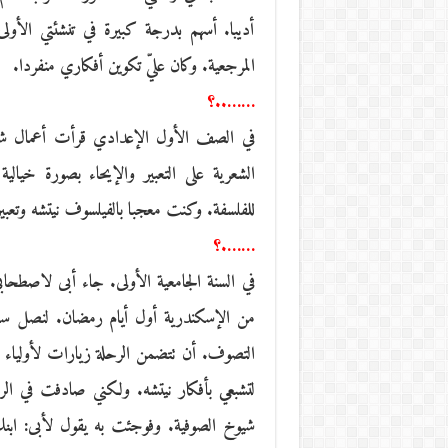
أديبا. أسهم بدرجة كبيرة في تنشئتي الأو
المرجعية. وكان عليّ تكوين أفكاري منفردا.
……..؟
في الصف الأول الإعدادي قرأت أعمال شكس
الشعرية على التعبير والإيحاء بصورة خيال
للفلسفة. وكنت معجبا بالفيلسوف نيتشه وتعبيرات
…….؟
في السنة الجامعية الأولى. جاء أبى لاصطحا
من الإسكندرية أول أيام رمضان. لنصل سوه
التصوف. أن تتضمن الرحلة زيارات لأولياء ا
لتشبعي بأفكار نيتشه. ولكني صادفت في الر
شيوخ الصوفية. وفوجئت به يقول لأبى: اب