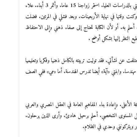
تزوجت أول مرة وعمري 25 عاما من زميلتي بالدراسات العليا. استمر زواجنا 15 عاما. وأثمر 3 أبناء. علاء
ما زواجي الثاني فاستمر 3 شهور. وكنت وقتها في نهاية الأربعينات. وبعد فشلي في المرتين. فضلت
 أحلم به. أو لأن الكتابة تحتاج إلى صفاء ذهني وإلى الاحتفاظ
يع النظر إليها بشكل أوضح .
لفت عن نشأتي. فقد توليت تربيته بالكامل ذهنيا وفكريا وتعليميا
 مهندسا. وابنتي «آية» أيضا تدرس الهندسة. أما «مي» ففي الصف
ة الأعلى. وإعادة بناء المفاهيم العامة في العقل المصري والعربي
 وعلى المستوى الشخصي. أحلم برحيل هادئ. وأرى الذين يرحلون.
ار ويتركونني وحدي في الظلام.