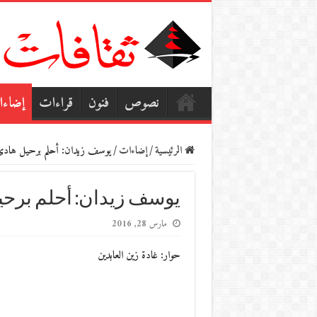
نصوص
فنون
قراءات
إضاء
الرئيسية
/
إضاءات
/
يوسف زيدان: أحلم برحيل هادئ يع
يوسف زيدان: أحلم برحيل
مارس 28, 2016
حوار: غادة زين العابدين