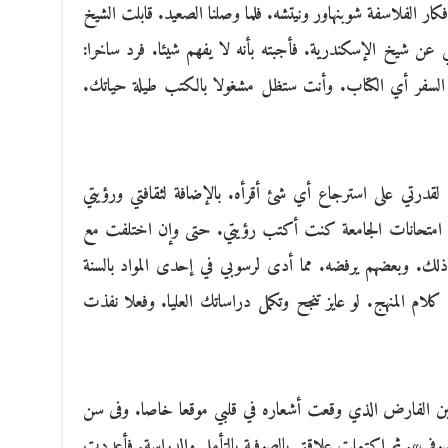
 الفلاسفة شوبنهاور ونيتشه. فلما وصلنا الصعيد. قابلت الشيخ
ي عن شيخ الإسكندرية. فأجبته بأنه لا يفهم شيئا. فرد ساخرا:
 السفر أي الكتاب. وأنت ستظل مشغولا بالكتب طيلة حياتك.
قدرتي على استرجاع أي شئ أقرأه. بالإضافة لثقافتي ورؤيتي
ففي امتحانات الجامعة كنت أكتب رؤيتي. حتى وإن اختلفت مع
لك. وبعضهم يرفضه. مما أدى لرسوبي في إحدى المواد بالسنة
ام المنهج. لو عايز تنجح وتكمل دراساتك العليا. وفعلا نفذت
ابن الفارض الذي وقعت أشعاره في قلبي موقعا خاصا. وفى سن
لتصوف». ثم اكتملت علاقتي بالصوفية بالتأمل والدراسة. فأعددت