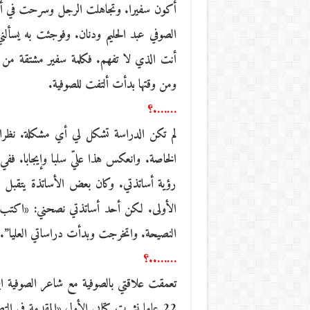
أكون سفيرا. وتجاهلت الرجل وسرحت في أفكار
الصوفي عبد الحليم ودنان. وفوجئت به يسألن
أنت الذي لا تفهم. فكلمة سفير مشتقة من
ومن وقتها بدأت ألتفت للصوفية.
…….؟
لم تكن الدراسة تشكل لي أي مشكلة. نظرا ل
الخاصة. وانعكس هذا عليّ سلبا وإيجابا. 
رؤية أساتذتي. وكان بعض الأساتذة يتقبل ذ
الأولى. لكن أحد أساتذتي نصحني: «اكتب كل
النصيحة. واتخرجت وبدأت دراساتي العليا”.
……..؟
تعمقت علاقتي بالصوفية مع شاعر الصوفية 
22 عاما نشرت كتابي الأول «المقدمة في ا