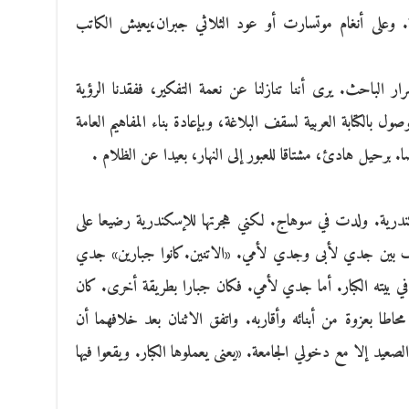
. وعلى أنغام موتسارت أو عود الثلاثي جبران،يعيش الكاتب
ر الباحث. يرى أننا تنازلنا عن نعمة التفكير، ففقدنا الرؤية
ول بالكتابة العربية لسقف البلاغة، وبإعادة بناء المفاهيم العامة
. برحيل هادئ، مشتاقا للعبور إلى النهار، بعيدا عن الظلام .
ندرية. ولدت في سوهاج. لكني هجرتها للإسكندرية رضيعا على
 بين جدي لأبى وجدي لأمي. «الاتنين.كانوا جبارين» جدي
ي بيته الكبار. أما جدي لأمي. فكان جبارا بطريقة أخرى. كان
اطا بعزوة من أبنائه وأقاربه. واتفق الاثنان بعد خلافهما أن
صعيد إلا مع دخولي الجامعة. «يعنى يعملوها الكبار. ويقعوا فيها