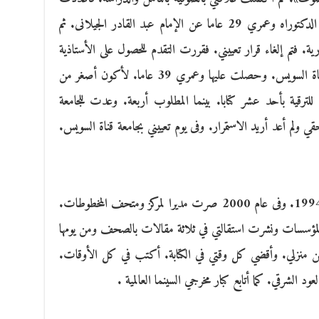
الماجستير عن الصوفي عبد الكريم الجيلى. ثم الدكتوراه وعمري 29 عاما عن الإمام عبد القادر الجيلانى. ثم
 فتم إلغاء قرار تعييني. فقررت التقدم للحصول على الأستاذية
في الفلسفة من جامعة أخرى. هي جامعة قناة السويس. وحصلت عليها وعمري 39 عاما. لأكون أصغر من
رقية بأحد عشر كتابا. بينما المطلوب أربعة. وعدت للجامعة
لم أعد أريد الاستمرار. وفى يوم تعييني بجامعة قناة السويس.
عملت مستشارا لمكتبة الإسكندرية منذ عام 1994. وفى عام 2000 صرت مديرا لمركز ومتحف المخطوطات.
ت ثقتي في المؤسسات ونشرت استقالتي في ثلاثة مقالات بالصحف ومن يومها
ن منزلي. وأقضي كل وقتي في الكتابة. أكتب في كل الأوقات.
ود الشرقي. كما أتابع كبار مخرجي السينما العالمية .