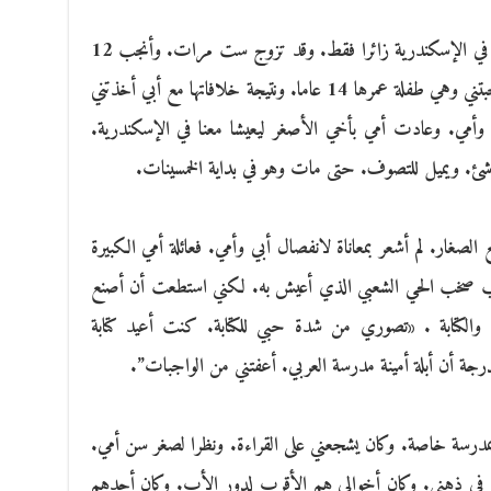
لم يكن لأبي تأثير كبير في حياتي. كان يأتيني في الإسكندرية زائرا فقط. وقد تزوج ست مرات. وأنجب 12
طفلا. أما أمي فعلاقتي بها غير نمطية. فقد أنجبتني وهي طفلة عمرها 14 عاما. ونتيجة خلافاتها مع أبي أخذتني
وأمي. وعادت أمي بأخي الأصغر ليعيشا معنا في الإسكندرية.
ئ. ويميل للتصوف. حتى مات وهو في بداية الخمسينات.
صغار. لم أشعر بمعاناة لانفصال أبي وأمي. فعائلة أمي الكبيرة
بب صخب الحي الشعبي الذي أعيش به. لكني استطعت أن أصنع
والكتابة . «تصوري من شدة حبي للكتابة. كنت أعيد كتابة
لدرجة أن أبلة أمينة مدرسة العربي. أعفتني من الواجبات”.
رسة خاصة. وكان يشجعني على القراءة. ونظرا لصغر سن أمي.
 في ذهني. وكان أخوالي هم الأقرب لدور الأب. وكان أحدهم