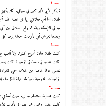
…….؟
جدتي للإسكندرية. ثم وقع الطلاق بين أبي 
وبعدها تعرض أبي لأزمات جعلته يزهد كل ش
…….؟
كنت طفلا هادئا أسرح كثيرا. ولا ألعب مع ال
كانت عوضا لي. معاناتي الوحيدة كانت بس
لنفسي عالما خاصا من خلال حبي للقراءة 
الواجبات المدرسية يوميا لحد نهاية الكراسة. 
.
…….؟
كنت محظوظا باهتمام جدي. حيث ألحقني بمد
كانت جدتي وعمتي هما الصورة الأقرب للأم