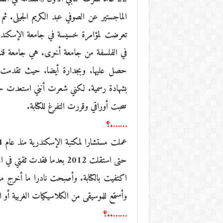
تعرضت لمؤامرة خسيسة في جامعة الإسكندرية.
حصل عليها. وبجدارة أيضا. حيث تقدمت للت
بشهادة رسمية. لكني شعرت أنني استعدت حقي و
سحبت أوراقي وقررت التفرغ للكتابة.
…….؟
حتى استقلت 2012 بعدما فقد
اكتفيت بالكتابة. وأصبحت نادرا ما أخرج م
وأستمع للموسيقى من الكلاسيكيات الغربية أو الع
……..؟