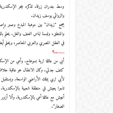
وسط جدران زرقاء تذكره ببحر الإسكندرية
والروائي يوسف زيدان.
يجمع “زيدان” بين موهبة المبدع وصبر وإصرا
والمنطق، ولبسنا لباس العنف والغل. يحلم بالوص
في العقل المصري والعربي المعاصر، ويحلم أيضا
……..؟
أبي من عائلة ثرية بسوهاج. وأمي من الإسك
كتف جدتي. وكان الانتقال هو عاقبة خلاف
لأبي ثري يملك الأراضي الواسعة. ويستقبل ف
تاجرا يعيش في منطقة شعبية بالإسكندرية. مح
أعيش مع عائلة أمي بالإسكندرية. وألا أزور ال
الصغار”.