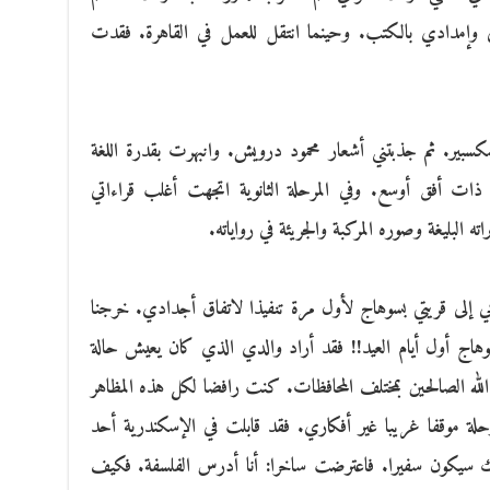
لى وإمدادي بالكتب. وحينما انتقل للعمل في القاهرة. فقدت
بير. ثم جذبتني أشعار محمود درويش. وانبهرت بقدرة اللغة
ية ذات أفق أوسع. وفي المرحلة الثانوية اتجهت أغلب قراءاتي
ه البليغة وصوره المركبة والجريئة في رواياته.
بي إلى قريتي بسوهاج لأول مرة تنفيذا لاتفاق أجدادي. خرجنا
اج أول أيام العيد!! فقد أراد والدي الذي كان يعيش حالة
لله الصالحين بمختلف المحافظات. كنت رافضا لكل هذه المظاهر
حلة موقفا غريبا غير أفكاري. فقد قابلت في الإسكندرية أحد
نك سيكون سفيرا. فاعترضت ساخرا: أنا أدرس الفلسفة. فكيف