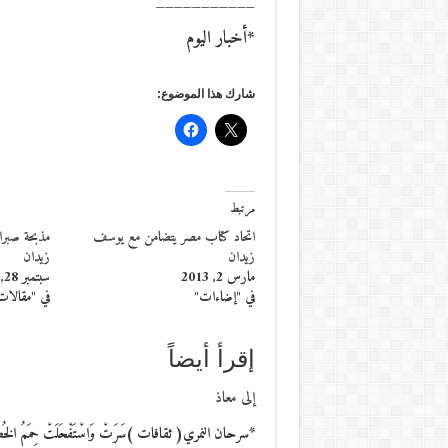
___________
*أخبار اليوم
شارك هذا الموضوع:
مرتبط
اتحاد كتاب مصر يتضامن مع يوسف
مذبحة صبرا
زيدان
زيدان
مارس 2, 2013
سبتمبر 28, 2015
في "إضاءات"
في "مقالات
إقرأ أيضاً
إلى معاذ
*سرحان النمري( ثقافات )سَرَتْ وَاسْتَفْحَلَتْ حِمَمُ الخُطوبِإذا ال