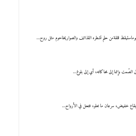
يوماستيقظ قلقةمن حلم تشطره القذائف والصواريخاحوم مثل روح…
لى الصّمت وإنما إلى محاكاته، أي إلى بلوغ…
ٌ بإيقاع خفيض، سرعان ما تعلو، فتحل في الأرواح…