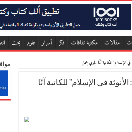
ات
مقالات
مكتبة ثقافات
فكر
أسرار
علوم
بحث
اتص
في الإسلام” للكاتبة آنّا ماري شِمل
مواق
لأنوثة في الإسلام” للكاتبة آنّا