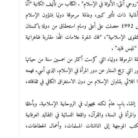
 أنثى: الأنوثة في الإسلام” . الكتاب من تأليف الكاتبة “آنّا
-2003) مستشرقة ألمانية ذات تأثير كبير، وعالمة مرموقة دوليا بشؤون الإسلام
والصوفية، درست في هارفرد من 1967 إلى 1992 حصلت على أعلى وسام استحقاق من دولة باكستان
 التقوى الإسلامية”، “فك شفرة علامات الله: مقاربة ظاهراتية
 “لميس فايد” .
مة المرموقة دوليا، التي كرست أكثر من خمسين سنة من حياتها
ور التي تزيح الستار عن دور المرأة في الإسلام. الذي أسيء فهمه
اللائي يتناولن الإسلام من دون الاستغراق الكافي في ثقافاته،
إنشاء بابٍ هامّ لكنه مجهول في الروحانية الإسلامية. وبأمثلة
لمرأة في السنة، والقرآن، واللغة النسائية في التقاليد العرفانية
كتب الموجهة إلى الناشئات المسلمات، وأعمال الخطاطات،