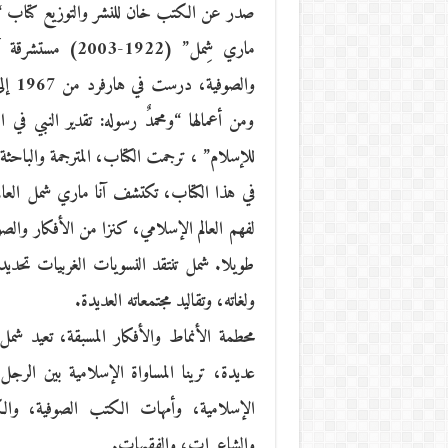
صدر عن الكتب خان للنشر والتوزيع كتاب “روحي
ماري شِمل” (1922
ومن أعمالها “ومحمدٌ رسوله: تقدير النبي في
للإسلام” ، ترجمت الكتاب، المترجمة والباحثة
في هذا الكتاب، تكتشف آنا ماري شمل العال
لفهم العالم الإسلامي، كنزا من الأفكار والص
طويلا. شمل تنتقد النسويات الغربيات تحديدا 
ولغاته، وتقاليد مجتمعاته العديدة.
محطمة الأنماط والأفكار المسبقة، تعيد شمل 
عديدة، ترينا المساواة الإسلامية بين الرجل وا
الإسلامية، وأمهات الكتب الصوفية، وال
والشاعرات، والفقيهات.