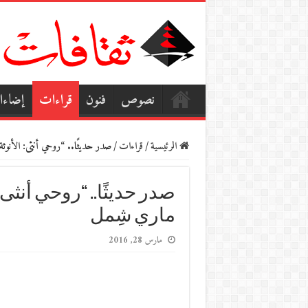
نصوص
فنون
قراءات
إضاء
الرئيسية
/
قراءات
/
صدر حديثًا.. “روحي أنثى: الأنوثة 
صدر حديثًا.. “روحي أنثى: ا
ماري شِمل
مارس 28, 2016