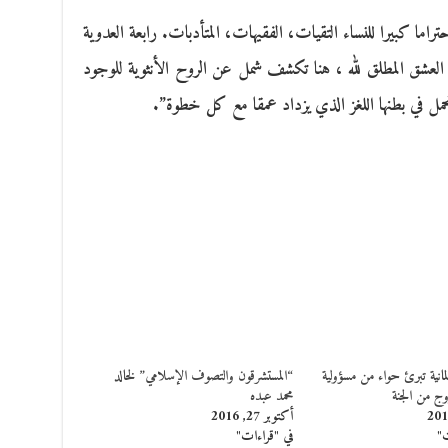
راما كبيرا للنساء التقيات، الفقيهات، المتأدبات. رابعة العدوية
العشق المطلق لله ، هنا تكشف شمل عن الروح الأنثوية للوجود
تحمل في بطنها اللغز الذي يزداد عمقا مع كل خطوة”.
انية تبرئ حواء من مسؤولية
“المستشرقون والتصوف الإسلامي” لخالد
وج من الجنة
محمد عبده
أكتوبر 27, 2016
ت"
في "قراءات"