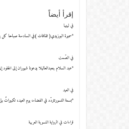
إقرأ أيضاً
في ليبيا
*سميرة البوزيدي( ثقافات )في السادسة صباحا كل 
في الصّمت
*عبد السلام بنعبدالعاليلا يدعونا شيوران إلى الخلود إ
في العيد
*بسمة النسورتتردّد في الفضاء، يوم العيد، تكبيرات
قراءات في الرواية النسوية العربية