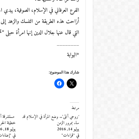
الفرع العرفاني في الإسلام، الصوفية، يبدي احت
أزاحت هذه الطريقة من التنسك والزهد إلى 
التي قال عنها جلال الدين إنها امرأة حبلى “
________
*البوابة
شارك هذا الموضوع:
مرتبط
‘روحي أنثى’.. وضع المرأة في الإسلام قد
مستشرقة ألم
ساء بمرور الزمن
خطيئة الخر
يوليو 14, 2016
يوليو 18, 2016
في "قراءات"
في "إضاءا