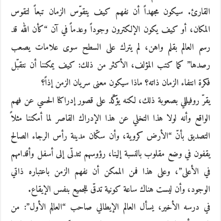
القارئ. سيكون مجهداً أن نفهم كيف يتقوّس الزمان تبعاً لتقوس
المكان، أو كيف يكون الإلكترون وجوداً وعدماً في آن “كأن الله قد
رسم العالم بقلم واهن، لم يترك على السطح سوى علامات يصعب
رصدها” كما كتب المؤلف، الأكثر من ذلك: كيف يمكننا أن نتقبّل
فكرة انتفاء الزمان ذاته؟ ماذا سيكون معنى سريان الزمن إذاً؟
يقرّ روفيللي بصعوبة ذلك، لكنه يؤكّد على قصور إدراكنا الحسي عن فهم
الواقع وأنه لولا هذا التخلي عن هذا الإدراك القاصر لما أمكننا مثلاً
التصديق بأنّ “الأرض كروية، وأن سكّان مدينة رأس الرجاء الصالح
يقفون في وضع مقلوب بالنسبة إلينا، رؤوسهم تتدلّى إلى أسفل وأقدامهم
في الأعلى”، وعلى هذا فمن الممكن أن نفهم الزمن باعتباره ذاتي
الوجود، وأن ليست هناك ساعة كونية تدقّ للجميع بنفس الإيقاع.
في درسه الأخير، يسأل العالم الإيطالي صاحب “العالِم الأول”: من