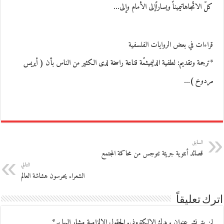
كلّ الاتّجاهاتيميناً ويساراًإلى الأمام وإلى…
قراءات في بعض الروايات الفلسفية
*ترجمة وتقديم: لطفية الدليميثمّة قناعة راسخة لدى الكثير من الناس بأن ( أيريس
مردوخ )…
السابق
قصائد أنثوية جريئة تتوجس من محاكمة المجتمع
التالي
الشعراء ‬يحرسون ‬هشاشة ‬العالم
اترك تعليقاً
لن يتم نشر عنوان بريدك الإلكتروني.
الحقول الإلزامية مشار إليها بـ
*