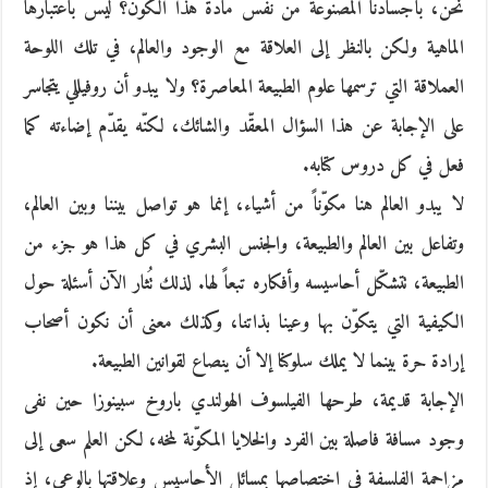
نحن، بأجسادنا المصنوعة من نفس مادة هذا الكون؟ ليس باعتبارها
الماهية ولكن بالنظر إلى العلاقة مع الوجود والعالم، في تلك اللوحة
العملاقة التي ترسمها علوم الطبيعة المعاصرة؟ ولا يبدو أن روفيللي يتجاسر
على الإجابة عن هذا السؤال المعقّد والشائك، لكنّه يقدّم إضاءته كما
فعل في كل دروس كتابه.
لا يبدو العالم هنا مكوّناً من أشياء، إنما هو تواصل بيننا وبين العالم،
وتفاعل بين العالم والطبيعة، والجنس البشري في كل هذا هو جزء من
الطبيعة، تتشكّل أحاسيسه وأفكاره تبعاً لها. لذلك تُثار الآن أسئلة حول
الكيفية التي يتكوّن بها وعينا بذاتنا، وكذلك معنى أن نكون أصحاب
إرادة حرة بينما لا يملك سلوكنا إلا أن ينصاع لقوانين الطبيعة.
الإجابة قديمة، طرحها الفيلسوف الهولندي باروخ سبينوزا حين نفى
وجود مسافة فاصلة بين الفرد والخلايا المكوّنة لمخه، لكن العلم سعى إلى
مزاحمة الفلسفة في اختصاصها بمسائل الأحاسيس وعلاقتها بالوعي، إذ