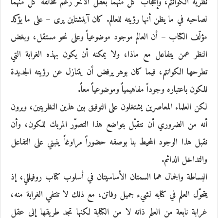
نظرية الكوانتم، وإعجاب كل منهما بعقل الآخر رغم مخالفة كل منهما
لصاحبه في ما يظن أنها رؤيته للعالم. كان آينشتاين يرى – على ما يؤكد
مؤلّف الكتاب – أن العالم موجود موضوعياً وعلى نحو مستقل، وبغض
النظر عمن يتفاعل مع ماذا، ولا يمكنه أن يكون بهذه الغرابة التي
تطرحها الكوانتم، فيما كان بوهر يرفض أن يتنازل عن رؤيته الجديدة
للكون باعتباره وجوداً مفاهيمياً وموضوعياً معاً.
لكن العلماء المعاصرين يشتغلون على التوفيق بين هذين النظريتين، ويرون
أنه من الضروري أن نتقبّل بتواضع هذا التصوّر المربك للكون، وأن
نقبل هذا الوجود المحيط بنا بوصفه حضوراً مراوغاً ينبني على التفاعل
والتداخل الدائم.
البساطة والجمال هما السمتان الأساسيتان في أسلوب كتاب روفيللي، إذ
يتحوّل العلم في كتابه لشيء جميل وفاتن، مع ذلك لا تنتفي الغرابة منه،
غرابة نابعة من العلم ذاته لا من الكتابة لكنها تجد طريقها إلى عقل