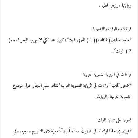
روايتها «ويزهر المطر…
قرنفلات الوقت والقصيدة!
*ماجد شاهين(ثقافات)( 1 ) اقتربي قليلا ً ،كوني هنا لكي لا يهرب البحر ! ....(
2 ) الوقت ُ…
قراءات في الرواية النسوية العربية
*يتمحور كتاب "قراءات في الرواية النسوية العربية" للناقد سليم النجار حول موضوع
النسوية العربية والرواية…
تمارين على تبديد الوقت
*فوزي يمّينماذا لو؟ماذا لو اشتريتُ مسدّساً وبدأتُ بإطلاق الناربوم... بوم...في