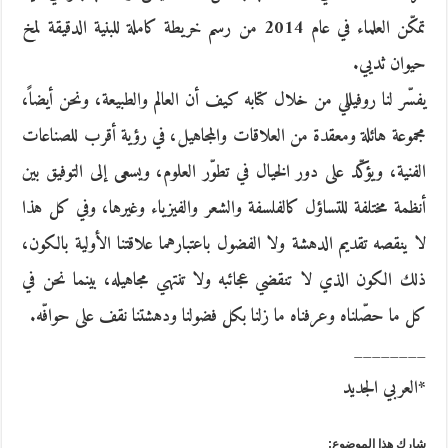
تمكّن العلماء في عام 2014 من رسم خريطة كاملة للبنية الدقيقة لمخ
حيوان ثديي.
يفسّر لنا روفيللي من خلال كتابه كيف أن العالم والطبيعة، ونحن أيضاً،
مجموعة هائلة ومعقدة من العلاقات والمجاهيل، في رؤية أقرب للصناعات
الفنية، ويؤكّد على دور الخيال في تطوّر العلوم، ويسعى إلى التوفيق بين
أنظمة مختلفة للتساؤل كالفلسفة والشعر والفيزياء وغيرها، وفي كل هذا
لا ينقصه تقديم الدهشة ولا الفضول باعتبارهما علاقتنا الأولية بالكون،
ذلك الكون الذي لا تنقضي عجائبه ولا تنتهي مجاهيله، بينما نحن في
كل ما حصّلناه وعرفناه ما زلنا بكل فضولنا ودهشتنا نقف على حوافّه.
________
*العربي الجديد
شارك هذا الموضوع: