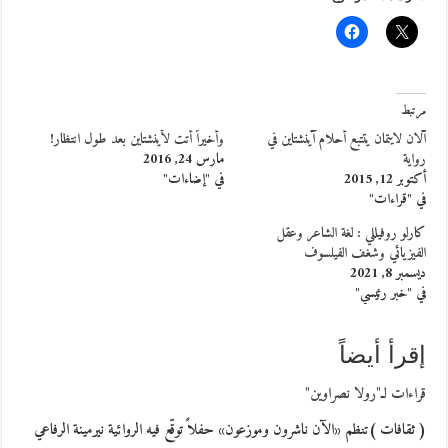
مرتبط
آلان لايتمان يتتبع أحلام آينشتاين في
وأخيراً أتت لأينشتاين بعد طول انتظار!
رواية
مارس 24, 2016
أكتوبر 12, 2015
في "إضاءات"
في "قراءات"
كارلو روفيللي : لغة الشاعر وعقل
الفيزيائي وشغف الفيلسوف
ديسمبر 8, 2021
في "خبر رئيسي"
إقرأ أيضاً
قراءات لـ"رولا نصراوين"
( ثقافات )تنظم «الآن ناشرون وموزعون» حفلاً توقّع فيه الروائية نيرمينة الرفاعي