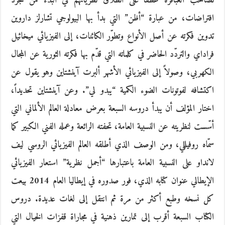
تصاحب العباقرة عطفاً على انطلاق نظرياتهم في البدء من مجرد
افتراضات، من عبارة “أظن” التي بدأ بها البيولوجي تشارلز داروين
تدوين فكرته عن أصل الأنواع وتطوّر الكائنات، إلى الفيزيائي ميخائيل
فراداي والتردّد الحاضر في كلماته التي قدّم بها فكرته الثورية عن المجال
الكهربي، وصولاً إلى الفيزيائي الأشهر ألبرت آينشتاين وهو يقول عن
اكتشافه لفوتونات الضوء الكمية “يبدو لي”. وعن آينشتاين تحديداً،
اختار المؤلف أن يبدأ دروسه السبعة بعرض معادلة العالم الألماني التي
أسّست لنظريته عن النسبية العامة، تحفته الرائعة وعمله الفني الكبير كما
سمّاه روفيللي، ومن الوصف الذي أطلقه العالم الفيزيائي الروسي ليف
لانداو على النسبية العامة باعتبارها “أجمل نظرية” استعار الفيزيائي
الإيطالي عنوان كتابه الذي، فور صدوره في إيطاليا العام 2014 بيعت
كل نسخه وطبع أكثر من مرة ثم انتقل إلى لغات عديدة. دروس
الكتاب السبعة أقرب إلى تمارين ذهنية في مجاراة قفزات الخيال التي