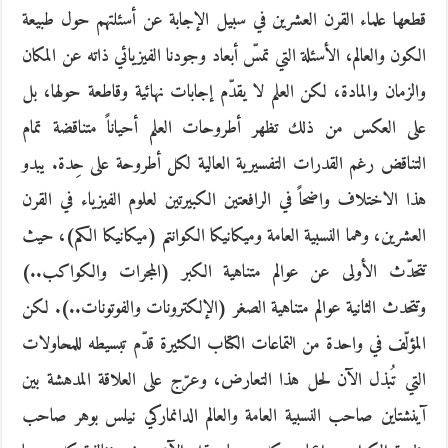
قطعها علماء القرن العشرين في سبيل الإجابة عن أسئلتهم حول طبيعة
الكون والعالم، الأسئلة التي تمسّ أبعاد وجودنا الفيزيائي ذاته عن المكان
والزمان والمادة، لكن العلم لا يقدّم إجابات نهائية وقاطعة حولها، بل
على العكس من ذلك تظهر أطروحات العلم أحياناً متناقضة تمام
التناقض رغم القدرات التفسيرية العالية لكل أطروحة على حِدة. يبدو
هذا الاختلاف واضحاً في الرافعتين الكبيرتين لعلوم الفيزياء في القرن
العشرين، وهما النسبية العامة وميكانيكا الكوانتم (ميكانيكا الكم)، حيث
تتحدّث الأولى عن عوالم متناهية الكبر (المجرات والكواكب..)
وتتحدث الثانية عوالم متناهية الصغر (الإلكترونات والفوتونات..). لكن
المؤلّف في واحدة من التماعات الكتاب الكثيرة قدّم تبسيطه للمحاولات
التي تُبذل الآن لحل هذا التعارض، وعرّج على العلاقة المدهشة بين
آينشتاين صاحب النسبية العامة والعالم الدانماركي نيلس بوهر صاحب