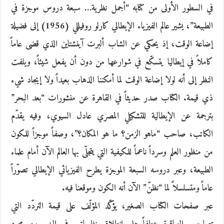
في السطور الأولى من كتابه “أجمل نظرية… سبعة دروس موجزة في
الطبيعة”، يشير عالم الفيزياء الإيطالي كارلو روفيللي (1956) إلى فضيلة
إضاعة الوقت، إذ يحكي عن الشاب ألبرت آينشتاين الذي قضى عاماً
كاملاً في إيطاليا يتسكّع في شوارعها من دون أن يفعل شيئاً، ويلفت
النظر إلى أنه لولا إضاعة الوقت لما أمكننا الذهاب بعيداً ولا إيجاد شيء
ذي قيمة. الكتاب صدر حديثاً في القاهرة عن منشورات “بعد البحر”
بترجمة عن الإيطالية للتشكيلي المصري عادل السيوي، وفيه يقدّم
الكاتب، صاحب “ماهو الزمن؟ ما هو المكان؟”، وصفاً موجزاً للكون
من منظور العلم وسرداً ناعماً للكيفية التي يتجلّى بها العالم الآن أمام علماء
الطبيعة، وعبر دروسه السبعة الموجزة يطرح الفيزيائي الإيطالي تصوّراً
عاماً ومتسلسلاً لما “نظنّ” الآن أنه الكون وموقعنا فيه.
عبر صفحات الكتاب الصغير، يؤكّد المؤلّف على قيمة التردّد التي