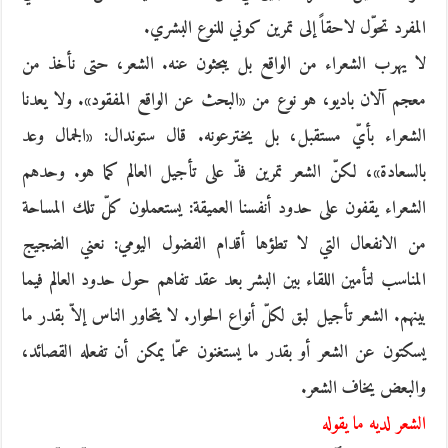
المفرد تحوّل لاحقاً إلى تمرين كوني للنوع البشري.
لا يهرب الشعراء من الواقع بل يبحثون عنه. الشعر، حتى نأخذ من
معجم آلان باديو، هو نوع من «البحث عن الواقع المفقود». ولا يعدنا
الشعراء بأيّ مستقبل، بل يخترعونه. قال ستوندال: «الجمال وعد
بالسعادة»، لكنّ الشعر تمرين فذّ على تأجيل العالم كما هو. وحدهم
الشعراء يقفون على حدود أنفسنا العميقة: يستعملون كلّ تلك المساحة
من الانفعال التي لا تطؤها أقدام الفضول اليومي: نعني الضجيج
المناسب لتأمين اللقاء بين البشر بعد عقد تفاهم حول حدود العالم فيما
بينهم. الشعر تأجيل لبق لكلّ أنواع الحوار. لا يتحاور الناس إلاّ بقدر ما
يسكتون عن الشعر أو بقدر ما يستغنون عمّا يمكن أن تفعله القصائد،
والبعض يخاف الشعر.
الشعر لديه ما يقوله