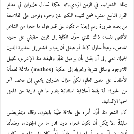
«لماذا الشعراء.. في الزمن الرديء؟»- هكذا تساءل هلدرلين في مطلع
القرن التاسع عشر، ضمن نشيده الكبير خبز وخمر، وفرض على الفلاسفة
من بعده ضرورة رسم إجابة ما تكون على قدر هول ما سمعوا من الشاعر
الأقصى نفسه، ذاك الذي حوّل الكتابة إلى تمرين حقيقي على جنونه
الخاص، وعبثاً حاول كانط أو هيغل أن يعيدوا الشعر إلى حظيرة الفنون
الجميلة، نعني إلى أن يقبل بأن يواصل تقلّد وظيفته منذ الإغريق: تخييل
اللاوجود بوسائل بشرية وتحويله إلى حكاية (‏muthos) ‬ملائمة ‬لطمأنة
‬الأطفال ‬على ‬مصير ‬العالم، ‬لكنّ ‬سؤال ‬هلدرلين ‬ينتمي ‬إلى ‬صنف ‬آخر
‬من ‬الحيرة: ثمة ‬بقعة ‬أخلاقية ‬استثنائية ‬بقدر ‬ما ‬هي ‬فارغة ‬من ‬المعنى
‬اسمها ‬الإنسانية.
كان الشعر منذ أوّل أمره على علاقة طيّبة بالجنون. وقال ديمقريطس
سابقاً: «لا يمكن أن نكون شعراء دون قدر ما من الجنون». وطمأننا