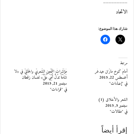
_________
الاتحاد
شارك هذا الموضوع:
مرتبط
أمامَ كُوخ مارْتن هيدغَر
مُؤَشِّراتُ التَّمْعِينِ الشِّعريّ والجَمَالِيّ في «لا
أغسطس 22, 2015
شَامَةَ تدُلُّ أُمِّي عَلَيَّ» لغسَّان زقطان
في "إضاءات"
سبتمبر 21, 2015
في "قراءات"
الشعر والأخلاق (1)
سبتمبر 5, 2015
في "مقالات"
إقرأ أيضاً