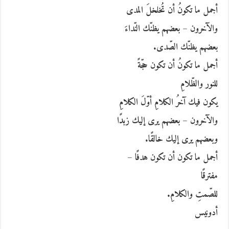
أجمل ما تكونُ أن تُخلخلَ المدى
والآخرون – بعضهم يظنّك النّداءَ
بعضهم يظنّك الصّدى.
أجمل ما تكونُ أن تكون حجّةً
للنور والظّلامِ
يكون فيك آخرُ الكلامِ أوّلَ الكلامِ
والآخرون – بعضهم يرى إليك زبدًا
وبعضهم يرى إليك خالقًا.
أجمل ما تكون أن تكون هدفًا –
مفترقًا
للصّمتِ والكلامِ.
أدونيس