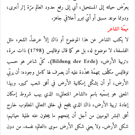
يعرّض حياته إلى المستحيل، أي إلى رفع حدود العالم مرّة إثر أخرى،
ودونما موعد مسبق أو أيّ تبرير أخلاقي جاهز.
مهمّة الشاعر
لا يكتب الشاعر عن هذا الموضوع أو ذاك إلاّ عرضاً. الشعر، مثل
الفلسفة، لا موضوع له، بل هو كما قال نوفاليس (1798) ذات مرة،
«تربية الأرض» (‏Bildung der Erde)‬. ‬كلّ ‬شاعر ‬هو ‬حسب
‬نوفاليس ‬مكلّف ‬بمهمّة ‬محدّدة ‬عليه ‬أن ‬يصرف ‬لها ‬كامل ‬وجوده: ‬أن ‬يربّي
‬الأرض، ‬أو ‬أن ‬يشكّل ‬إمكانية ‬الأرض ‬في ‬أفق ‬شعب ‬كبير. ‬وبهذا
‬المعنى ‬هو ‬يسمّيه ‬باسم «‬الشاعر ‬المتعالي»‬: ‬الذي ‬يهب ‬شروط ‬إمكان
‬إعادة ‬تربية ‬الأرض، ‬ذاك ‬الذي ‬ينجح ‬في ‬خلق ‬التعالي ‬المطلوب ‬خارج
‬أفق ‬البشر ‬اليوميين ‬من ‬أجل ‬أن ‬يمنحهم ‬ما ‬يبحثون ‬عنه ‬طلية ‬حياتهم:
‬شكل ‬الأرض. ‬ولا ‬يعني ‬شكل ‬الأرض ‬سوى «‬العالم» ‬نفسه. ‬من ‬دون