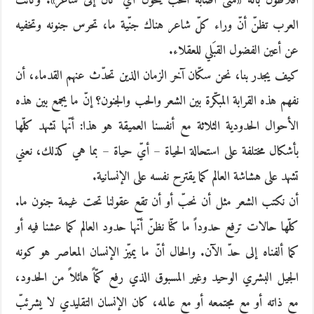
أفلاطون بأنّه «متى أصابه الحبّ يتحوّل أيٌّ كان إلى شاعر». وكانت
العرب تظنّ أنّ وراء كلّ شاعر هناك جنّية ما، تحرس جنونه وتخفيه
عن أعين الفضول القبَلي للعقلاء.
كيف يجدر بنا، نحن سكّان آخر الزمان الذين تحدّث عنهم القدماء، أن
نفهم هذه القرابة المبكّرة بين الشعر والحب والجنون؟ إنّ ما يجمع بين هذه
الأحوال الحدودية الثلاثة مع أنفسنا العميقة هو هذا: أنّها تشهد كلّها
بأشكال مختلفة على استحالة الحياة – أيّ حياة – بما هي كذلك، نعني
تشهد على هشاشة العالم كما يقترح نفسه على الإنسانية.
أن نكتب الشعر مثل أن نحبّ أو أن تقع عقولنا تحت غيمة جنون ما.
كلّها حالات ترفع حدوداً ما كنّا نظنّ أنّها حدود العالم كما عشنا فيه أو
كما ألفناه إلى حدّ الآن. والحال أنّ ما يميّز الإنسان المعاصر هو كونه
الجيل البشري الوحيد وغير المسبوق الذي رفع كمّاً هائلاً من الحدود،
مع ذاته أو مع مجتمعه أو مع عالمه، كان الإنسان التقليدي لا يشرئبّ