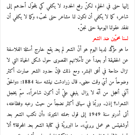
إليها حتى في الحلم، لكنّ رفع الحدود لا يكفي كي يتحوّل أحدهم إلى
شاعر، كما لا يكفي أن تكون لنا مشاعر حتى نحبّ، وكما لا يكفي أن
نفقد عقولنا اليومية حتى نجنّ.
لسنا محميّين ضد الشعر
ما هو مؤكّد لدينا اليوم هو أنّ الشعر لم يعد يقع خارج أسئلة الفلاسفة
عن الحقيقة أو بعيداً عن تأمّلاتهم القصوى حول شكل الحياة التي لا
تزال متاحة في أفق البشر. ومع ذلك فإنّ حدود الشعر صارت أكثر
وضوحاً من أيّ وقت مضى. قال زرادشت نيتشه سنة 1884: «والحقّ
أنّني أخجل من أنّه لا يزال ينبغي عليّ أن أكون شاعراً». ممّ يخجل
الشعراء؟ إذن. وربّما في سياق أكثر نضجاً من حيث رعبه وفظاعته،
أتى أدرنو سنة 1949 إلى قول جملته المثيرة: «أن نكتب الشعر بعد
أوشفيتس هو عمل بربريّ». ما البربريّة في كتابة الشعر بعد المحرقة؟ ألا