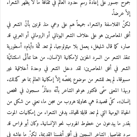
‬جموح ‬جسور ‬على ‬إعادة ‬رسم ‬حدود ‬العالم ‬في ‬ثقافة ‬ما ‬لا ‬يظهر ‬الشعراء
‬إلاّ ‬عرضاً.
لكنّ الفلاسفة والشعراء جميعاً هم على وعي منذ قرنين بأنّ الشعر في
أفق المعاصرين هو على خلاف الشعر اليوناني أو الروماني أو العربي قد
صار، كما قال شليغل، يعمل بلا ميثولوجيا. لم تعد ثمّة «أيام» أسطورية
تنقذ الشعر من السرد الحزين لإمكانية الإنسان. من هنا تتأتّى استثنائيّة
الشعر في أفق المعاصرين: لقد دخل الشعر في وحدة أخلاقية غير
مسبوقة. لم يعد للشعر من موضوع يخصّه إلاّ إمكانية العالم بما هو كذلك.
وبهذا المعنى سمّى فكتور هوغو الشاعر بأنّه «عالَمٌ مسجون في شخص
إنسان». كلّ قصيدة هي محاولة هروب من سجن ما، نعني من شكل من
الحياة اليومية التي لم تعد قابلة للحياة. يدفن الشعراء من إمكانيات الموت
بقدر ما يبدعون من خطوط الهروب نحو الإنسانية. وكان أبو فراس قد
سرد تفاصيل الشاعر السجين في أفق أنفسنا القديمة. لكنّ ما عاشه في