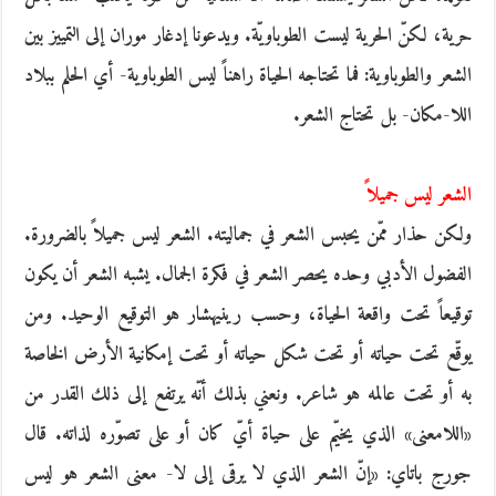
حرية، لكنّ الحرية ليست الطوباويّة. ويدعونا إدغار موران إلى التمييز بين
الشعر والطوباوية: فما تحتاجه الحياة راهناً ليس الطوباوية- أي الحلم ببلاد
اللا-مكان- بل تحتاج الشعر.
الشعر ليس جميلاً
ولكن حذار ممّن يحبس الشعر في جماليته. الشعر ليس جميلاً بالضرورة.
الفضول الأدبي وحده يحصر الشعر في فكرة الجمال. يشبه الشعر أن يكون
توقيعاً تحت واقعة الحياة، وحسب رينيهشار هو التوقيع الوحيد. ومن
يوقّع تحت حياته أو تحت شكل حياته أو تحت إمكانية الأرض الخاصة
به أو تحت عالمه هو شاعر. ونعني بذلك أنّه يرتفع إلى ذلك القدر من
«اللامعنى» الذي يخيّم على حياة أيّ كان أو على تصوّره لذاته. قال
جورج باتاي: «إنّ الشعر الذي لا يرقى إلى لا- معنى الشعر هو ليس