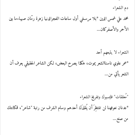
دم الشعراء
محمد علي شمس الدين *بلا مرسىفي أول ساعات الفجرالدنيا زهرة رمّان صهباءما بين
الأحمر والأصفركان…
الشعراء لا يتبعهم أحد
*عمر علوي ناسناالشعر يموت، هكذا يصرخ البعض، لكن الشاعر الحقيقي يعرف أن
الشعر يأتي من…
"مُعلقات" فايسبوك وتفريخ الشعراء
*عدنان نعوفهنا لن تنتظِرَ أن يُقلدَك أحدهم وسام الشرف من رتبة "شاعر"، فمكانتك
من صنع…