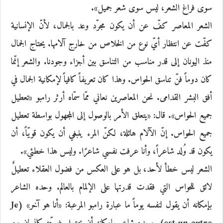
سوى فراغ الشعر، ليس سوى شعر جميل».
الشعر المعاصر كفّ عن أن يكون مجرّد وعد بالجمال، لأنّ الإنسانية
كفّت عن انتظار أيّ نوع من الخلاص من خارج آلامها. يحتاج الجمال
منذ اليونان إلى قدر مناسب من التناسق بين أجزاء وجودنا. والشعر إنّما
كان دوماً فنّ تناسق الحواس. وهذا كان تعريفاً كافياً لإمكانية الجمال في
أفق البشر القدامى. نحن المعاصرين نعاني ممّا سمّاه أرثر رامبو «تعطيل
جميع الحواس». قال: «يتعلق الأمر بالوصول إلى المجهول بواسطة تعطيل
جميع الحواس. إنّ الآلام هائلة، لكنّ المرء ينبغي أن يكون قويّاً، أن
يكون قد وُلد شاعراً، وأنا عرفت نفسي شاعرًا. وليس هذا خطئي».
الشعر ليس خطأ لأحد، بل هو على العكس من فضول العقلاء تعطيلٌ
لائق للحواس التي فقدت قدرتها على الإلمام بالعالم. وحده الشاعر
بإمكانه أن يقول لنفسه يوماً ما عبارة رامبو المرعبة: «أنا هو آخر» (‏Je