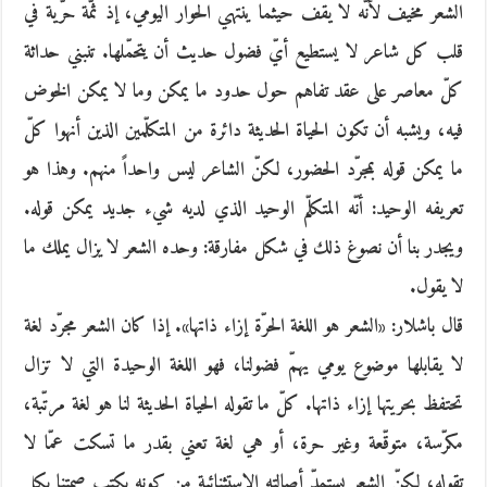
الشعر مخيف لأنّه لا يقف حيثما ينتهي الحوار اليومي، إذ ثمّة حرّية في
قلب كل شاعر لا يستطيع أيّ فضول حديث أن يتحمّلها. تنبني حداثة
كلّ معاصر على عقد تفاهم حول حدود ما يمكن وما لا يمكن الخوض
فيه، ويشبه أن تكون الحياة الحديثة دائرة من المتكلّمين الذين أنهوا كلّ
ما يمكن قوله بمجرّد الحضور، لكنّ الشاعر ليس واحداً منهم. وهذا هو
تعريفه الوحيد: أنّه المتكلّم الوحيد الذي لديه شيء جديد يمكن قوله.
ويجدر بنا أن نصوغ ذلك في شكل مفارقة: وحده الشعر لا يزال يملك ما
لا يقول.
قال باشلار: «الشعر هو اللغة الحرّة إزاء ذاتها». إذا كان الشعر مجرّد لغة
لا يقابلها موضوع يومي يهمّ فضولنا، فهو اللغة الوحيدة التي لا تزال
تحتفظ بحريتها إزاء ذاتها. كلّ ما تقوله الحياة الحديثة لنا هو لغة مرتّبة،
مكرّسة، متوقّعة وغير حرة، أو هي لغة تعني بقدر ما تسكت عمّا لا
تقوله، لكنّ الشعر يستمدّ أصالته الاستثنائية من كونه يكتب صمتنا بكل