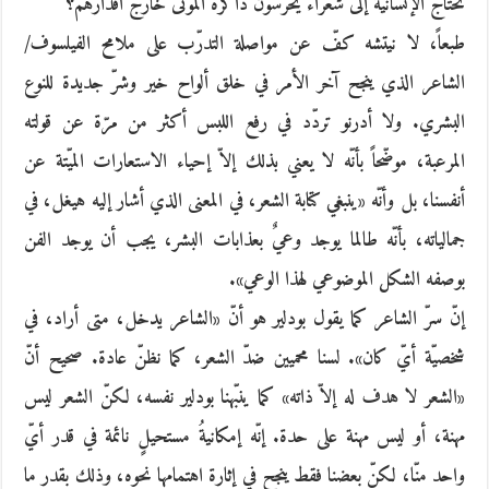
تحتاج الإنسانية إلى شعراء يحرسون ذاكرة الموتى خارج أقدارهم؟
طبعاً، لا نيتشه كفّ عن مواصلة التدرّب على ملامح الفيلسوف/‏
الشاعر الذي ينجح آخر الأمر في خلق ألواح خير وشرّ جديدة للنوع
البشري. ولا أدرنو تردّد في رفع اللبس أكثر من مرّة عن قولته
المرعبة، موضّحاً بأنّه لا يعني بذلك إلاّ إحياء الاستعارات الميّتة عن
أنفسنا، بل وأنّه «ينبغي كتابة الشعر، في المعنى الذي أشار إليه هيغل، في
جمالياته، بأنّه طالما يوجد وعيٌ بعذابات البشر، يجب أن يوجد الفن
بوصفه الشكل الموضوعي لهذا الوعي».
إنّ سرّ الشاعر كما يقول بودلير هو أنّ «الشاعر يدخل، متى أراد، في
شخصيّة أيّ كان». لسنا محميين ضدّ الشعر، كما نظنّ عادة. صحيح أنّ
«الشعر لا هدف له إلاّ ذاته» كما ينبّهنا بودلير نفسه، لكنّ الشعر ليس
مهنة، أو ليس مهنة على حدة. إنّه إمكانيةُ مستحيلٍ نائمة في قدر أيّ
واحد منّا، لكنّ بعضنا فقط ينجح في إثارة اهتمامها نحوه، وذلك بقدر ما