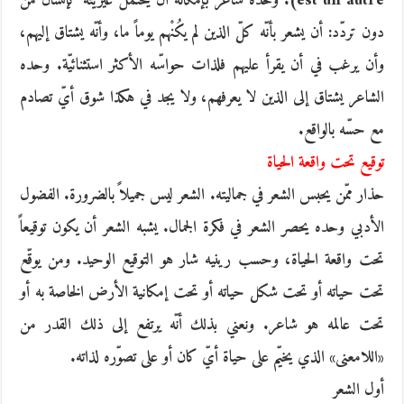
est un autre)‬. ‬وحده ‬شاعر ‬بإمكانه ‬أن ‬يحتمل ‬غيريّته ‬كإنسان ‬من
‬دون ‬تردّد: ‬أن ‬يشعر ب‬أنّه ‬كلّ ‬الذين ‬لم ‬يكُنْهم ‬يوماً ‬ما، ‬وأنّه ‬يشتاق ‬إليهم،
‬وأن ‬يرغب ‬في ‬أن ‬يقرأ ‬عليهم ‬فلذات ‬حواسّه ‬الأكثر ‬استثنائيّة. ‬وحده
‬الشاعر ‬يشتاق ‬إلى ‬الذين ‬لا ‬يعرفهم، ‬ولا ‬يجد ‬في ‬هكذا ‬شوق ‬أيّ ‬تصادم
‬مع ‬حسّه ‬بالواقع.
توقيع تحت واقعة الحياة
حذار ممّن يحبس الشعر في جماليته. الشعر ليس جميلاً بالضرورة. الفضول
الأدبي وحده يحصر الشعر في فكرة الجمال. يشبه الشعر أن يكون توقيعاً
تحت واقعة الحياة، وحسب رينيه شار هو التوقيع الوحيد. ومن يوقّع
تحت حياته أو تحت شكل حياته أو تحت إمكانية الأرض الخاصة به أو
تحت عالمه هو شاعر. ونعني بذلك أنّه يرتفع إلى ذلك القدر من
«اللامعنى» الذي يخيّم على حياة أيّ كان أو على تصوّره لذاته.
أول الشعر