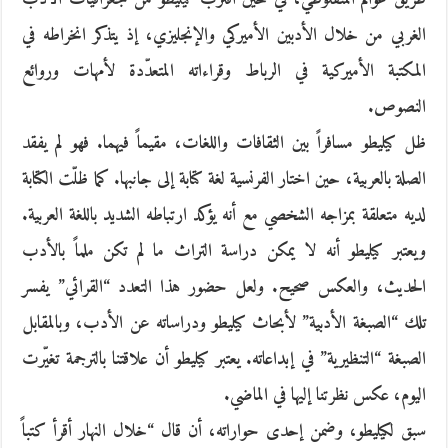
الغربي من خلال الأدبين الأميركي والإنجليزي، إذ يتذكر انخراطه في
المكتبة الأميركية في الرباط وقراءاته المتعدّدة لأمهات وروائع
النصوص.
ظل كيليطو مسافراً بين الثقافات واللغات، مقيماً فيهما. فهو لم يفقد
الصلة بالعربية، حين اختار الفرنسية لغة كتابة إلى جانبها. كما ظلّت الكتابة
لديه متعلقة بمزاجه الشخصي مع أنه يؤكد ارتباطه الشديد باللغة العربية.
ويعتبر كيليطو أنه لا يمكن دراسة التراث ما لم تكن ملماً بالأدب
الحديث، والعكس صحيح. ولعل حضور هذا التعدد “القرائي” يفسر
تلك “الصبغة الأدبية” لأبحاث كيليطو ودراساته عن الأدب، وبالمقابل
الصبغة “التنظيرية” في إبداعاته. يعتبر كيليطو أن علاقتنا بالترجمة تغيّرت
اليوم، عكس نظرتنا إليها في الماضي.
سبق لكيليطو، وضمن إحدى حواراته، أن قال “خلال النهار أقرأ كتباً