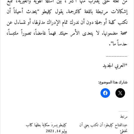
من لغته حتى يقترب منها أكثر”، بين أسئلة الهوية والغيرية، تنبع
إشكالات مرتبطة باللغة كالترجمة. يقول كيليطو “يحدث أحياناً أن
نكتب كلمة أو جملة دون أن ندرك تمام الإدراك مدلولها، أو نتساءل عن
صحة مضمونها. لا يتعدى الأمر حينئد فهماً غامضاً، تصوراً ملتبساً،
حدساً ما”.
________
*العربي الجديد
شارك هذا الموضوع:
مرتبط
عبدالفتاح كيليطو: أن تكتب يعني أن
كيليطو يسردُ حكايةً بطلُها كتاب
تخطئ
يوليو 14, 2021