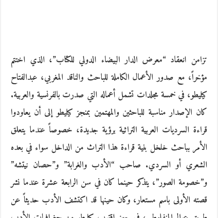
تزامن انعقاد “معرض الدار البيضاء الدولي للكتاب”، الذي اختتم
مؤخراً، مع صدور الأعمال الكاملة للباحث والناقد المغربي، عبدالفتاح
كيليطو، في خمسة مجلدات تشمل أعماله التي صدرت بالفرنسية والعربية.
كان الإصدار مناسبة للباحثين والمهتمين بمنجز كيليطو إلى أن يعاودوا
قراءة السرديات العربية التراثية برؤية جديدة، خصوصاً عندما يتعلق
الأمر بباحث خلخل بنية قراءة هذا التراث من الداخل سواء في بعده
الشعري أو السردي. صاحب “الأدب والغرابة” و”حصان نيتشه”
و”خصومة الصور”، يتذكر حينما كان في سن الرابعة عشرة عندما نشر
قصته الأولى باسم مستعار، وكان حينها قد اكتشف الأدب حديثاً عن
طريق عوالم المنفلوطي، في حين اقترب كيليطو من جغرافيات الأدب