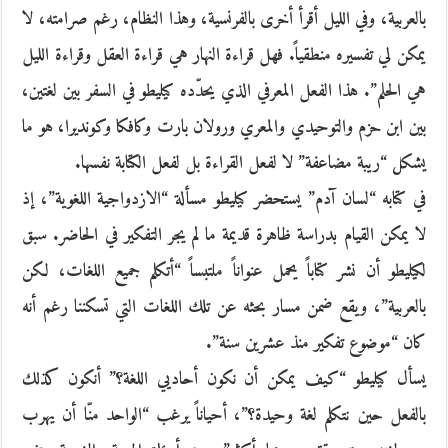
بالعربية، وفي الليل أقرأ أخرى بالفرنسية، وهذا النظام، رغم صرامته، لا
يمكن لي تفسيره منطقياً. فهل قراءة النهار هي قراءة العقل وقراءة الليل
هي الحلم”. هذا الفعل المعرفي الذي يحدّده كيليطو في السفر بين لغتين،
بين ابن حزم والتوحيدي والمعري ورولان بارت وكافكا وكونديرا، هو ما
يشكل “ريبة مضاعفة” لا لفعل القراءة بل لفعل الكتابة نفسها.
في كتابه “لسان آدم” يستحضر كيليطو مسألة “الازدواجية اللغوية”، إذ
لا يمكن القيام بدراسة ظاهرة قديمة ما لم يجر التفكير في الحاضر. سبق
لكيليطو أن نشر كتاباً يحمل عنواناً ملتبساً “أتكلم جميع اللغات، لكن
بالعربية”، ويقع ضمن مسار بحثه عن تلك اللغات التي تسكننا رغم أنه
كان “موضوع تفكير منذ عشرين سنة”.
يسأل كيليطو “كيف يمكن أن نكون أحاديي اللغة؟” أنكون كذلك
بالفعل حين نتكلم لغة وحيدة؟”، أحياناً يرغب “الواحد منّا أن يهرب