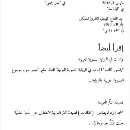
مارس 3, 2016
في "خبر رئيسي"
في "قراءات"
عبد الفتاح كيليطو: القارئ المتمكّن
يناير 20, 2023
في "خبر رئيسي"
إقرأ أيضاً
قراءات في الرواية النسوية العربية
*يتمحور كتاب "قراءات في الرواية النسوية العربية" للناقد سليم النجار حول موضوع
النسوية العربية والرواية…
قصيدة النّثْر العربية
*محمد الزهراويخاص- ( ثقافات )قصيدة النثر العربية لاتختلف عن اخْتها العالَمِيّة
حيْث تمْتدُّ جذورُها في…