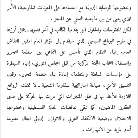
وخضوعها للوصاية الدولية مع اعتمادها على المعونات الخارجية، الأمر
الذي يعني من بين ما يعنيه التخلي عن المنجز .
لكن المقترحات والحلول التي يقدمها الكتاب في آخر فصوله ـ يتمثل أبرزها
في طرح البرنامج السياسي الذي سيقدم إلى المؤتمر العام المقبل للنقاش
العام، إنهاء النظام الذي تأسس على التماهي بين منظمة التحرير
والسلطة، انتخاب اللجنة المركزية من قبل المجلس الثوري، إنهاء السيطرة
على مؤسسات السلطة والمنظمة، إعادة بناء منظمة التحرير، وقف
التنسيق الأمني، صياغة استراتيجية للمقاومة الشعبية ـ لا تمتلك الروافع
اللازمة للأخذ بها في ظل المتغيرات التي مرت بها الحركة على مدى
العقدين الماضيين، كما تبقي تناقضات الحالة الفلسطينية وخضوعها
للاحتلال ووضعية الانكفاء العربي واللاتوازن الدولي المجال مفتوحا
أمام المزيد من الانهيارات .