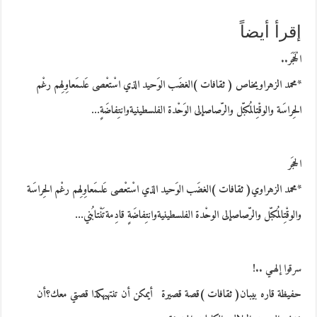
إقرأ أيضاً
الْحَجَر..
*محمد الزهراويخاص ( ثقافات )الغضَب الوَحيد الذي اسْتعْصى عَلىمَعاوِلِهم رغْم
الحِراسَة والوقْتِالمُكبّل والرّصاصإلى الوَحْدة الفلسطينيةوانتِفاضَةٍ…
الحجَر
*محمد الزهراوي( ثقافات )الغضَب الوَحيد الذي اسْتعْصى عَلىمَعاوِلِهم رغْم الحِراسَة
والوقْتِالمُكبّل والرّصاصإلى الوحْدة الفلسطينيةوانتِفاضَةٍ قادِمةتَنْتابُني…
سرقوا إلهـي ..!
حفيظة قاره بيبان( ثقافات )قصة قصيرة أيمكن أن تنتهيهكذا قصتي معك؟أن