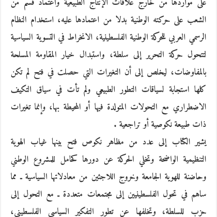
على مواردها من خارج علاقات الإنتاج الطبيعية واعتماد قسم من
الشعب على حركته الوطنية بدلا من اعتمادها عليه، استخدام النظام
الرسمي العربي للحركة الوطنية الفلسطينية، الانخراط في التسوية السياسية
لتتحول حركة التحرير إلى سلطة، واستبدال خيار المقاومة المسلحة
بالمفاوضات، ليخلص إلى أن التغيرات التي حصلت في فتح لم تكن
كلها استجابة لسياقات التطور الطبيعي ولم تأت في سياق التكيف
الاضطراري مع التحولات المتولدة فيها أو المحيطة بها، وإنما تغيرات
ذات طبيعة نكوصية أو تراجعية .
يشير الكتاب إلى عدد من مظاهر نكوص فتح بينها غياب الهوية
التنظيمية الواضحة وتخلي الحركة عن دورها كحامل للمشروع الوطني
وحاضنة للهوية الجامعة وخروج اللاجئين من معادلاتها السياسية ـ مما
ساهم في تحول الفلسطينيين إلى مجتمعات متعددة ـ مع التحول إلى
حزب للسلطة، وتخلفها عن تطور التفكير السياسي الفلسطيني،