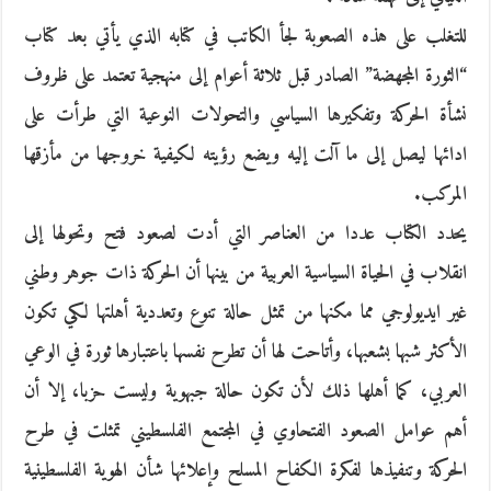
للتغلب على هذه الصعوبة لجأ الكاتب في كتابه الذي يأتي بعد كتاب
“الثورة المجهضة” الصادر قبل ثلاثة أعوام إلى منهجية تعتمد على ظروف
نشأة الحركة وتفكيرها السياسي والتحولات النوعية التي طرأت على
ادائها ليصل إلى ما آلت إليه ويضع رؤيته لكيفية خروجها من مأزقها
المركب.
يحدد الكتاب عددا من العناصر التي أدت لصعود فتح وتحولها إلى
انقلاب في الحياة السياسية العربية من بينها أن الحركة ذات جوهر وطني
غير ايديولوجي مما مكنها من تمثل حالة تنوع وتعددية أهلتها لكي تكون
الأكثر شبها بشعبها، وأتاحت لها أن تطرح نفسها باعتبارها ثورة في الوعي
العربي، كما أهلها ذلك لأن تكون حالة جبهوية وليست حزبا، إلا أن
أهم عوامل الصعود الفتحاوي في المجتمع الفلسطيني تمثلت في طرح
الحركة وتنفيذها لفكرة الكفاح المسلح وإعلائها شأن الهوية الفلسطينية