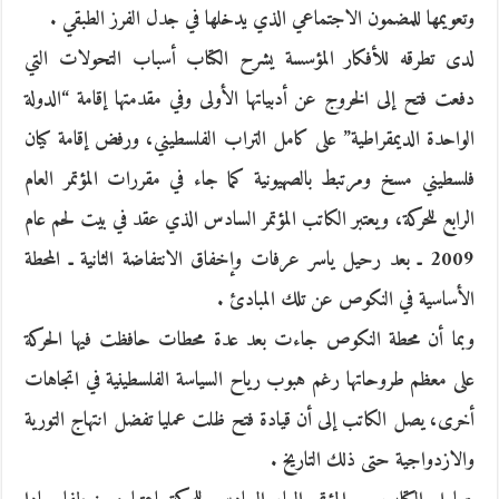
وتعويمها للمضمون الاجتماعي الذي يدخلها في جدل الفرز الطبقي .
لدى تطرقه للأفكار المؤسسة يشرح الكتاب أسباب التحولات التي
دفعت فتح إلى الخروج عن أدبياتها الأولى وفي مقدمتها إقامة “الدولة
الواحدة الديمقراطية” على كامل التراب الفلسطيني، ورفض إقامة كيان
فلسطيني مسخ ومرتبط بالصهيونية كما جاء في مقررات المؤتمر العام
الرابع للحركة، ويعتبر الكاتب المؤتمر السادس الذي عقد في بيت لحم عام
2009 ـ بعد رحيل ياسر عرفات وإخفاق الانتفاضة الثانية ـ المحطة
الأساسية في النكوص عن تلك المبادئ .
وبما أن محطة النكوص جاءت بعد عدة محطات حافظت فيها الحركة
على معظم طروحاتها رغم هبوب رياح السياسة الفلسطينية في اتجاهات
أخرى، يصل الكاتب إلى أن قيادة فتح ظلت عمليا تفضل انتهاج التورية
والازدواجية حتى ذلك التاريخ .