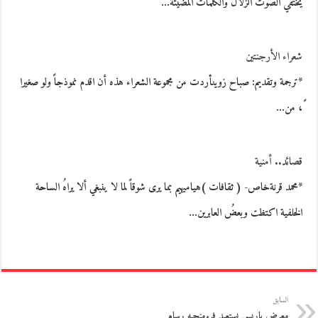
يختفي الصوت الزلال والكلمات المضيئة…
شعراء الأرجنتين
*ترجمة وتقديم: صباح زوينأردت من مجموعة الشعراء هذه أن اقدم نموذجاً ولو صغيرا
ً، من…
قصائد.. أمنية
*محمد قرنةخاص- ( ثقافات )هياميهيم بما يرى شوقاً لما لا ينبغي ألا يراهُ الساحة
الخلفية اكتظت وبعضُ العابرين…
السابق
معرض باريسي يستعيد فرومنجيه رسام