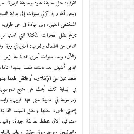
الترفيه، مثل حديقة عبود وحديقة البلدية، حي
وحين أتقدم بذاكرتي سنوات إلى بداية ال
المستشفى العتيق، ولي عيادة في حي طرفي، عش
تترنح بثقل الهجرات المكثفة التي شملتها م
الناس من الشمال والغرب، آملين في رزق وفير، 
والآن، وبعد سنوات أخرى ممتدة منذ زمن ال
الذي أضيف بعد ذلك، طعما جديدا تماما، إن
طعما مميزا على الإطلاق، أو فلنقل طعما جدي
ومرسومة في المدينة حتى عهد قريب، وليست 
إسمنتي قاس، احتلها واحتل السينما القديم
عشوائيا، الآن مخطط بطريقة جيدة، والبيوت 
والصفيح، ويوجد سوق حقيقي، عامر بالسلع