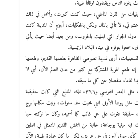
ث يتنزه الناس ويقضون أوقاتا طيبة.
تسعينيات من القرن الماضي، حيث كنت كبرت، وأعمل في ذلك
وائي، لا تأتي بالمال ولكن بالحكايات، أجزم أن المدينة كانت
ن دول الجوار التي ابتليت بالحروب، ومن بعيد أيضا حيث يأتي
سمعوا بتوفره في ميناء البلاد الرئيسية.
تسعينيات، أرى لمدينة نصوصي الظاهرة بطعمها القديم، وطعمها
ه طعم الهوية المشتركة مع كثير من مدن العالم الآن، أي لا
دا تماما، منفصلا عن كل ما سبقه.
في البداية كنت أبحث عن منابع نصوصي، مثل العطر الفرنسي و٣٦٦، تلك المنابع التي كانت حقيقية
مثل بيوتنا الأولى التي محيت منذ سنوات، ونبت مكانها برج
ة، حقيقة عثرت على حي غائب كما أسميه، وكان ما تركته حيا
فيه مبنية بوجاهة، خالية من النمش القديم المتمثل في الطين
 كأي سوق آخر، في حي عريق، لكن ما كان عيادة طبية، الآن