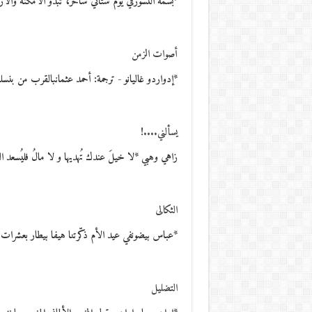
*بسمة النسورفي يوم شتائي ساحر، تبدو الأمكنة والأر
أصوات الزمن
*إدواردو غاليانو - ترجمة: أحمد عثمانبالقرب من بنس
يسألني....!
زاهي وهبي *لا خيلَ عندك تُهديها و لا مالُ فليُسعد الن
الثكالى
*عباس بيضونفي عيد الأم ذكّرتنا هيفا بيطار بعشرات
التضليل