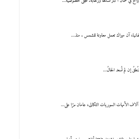
واح في عمّان أكثر تسامحاً ورحابة. تتجلى خصوصية…
لفانيا، آن ميراك تعمل معاونة للشمس . منذ…
ُطقُ إن لم تُسعد الحالُ…
 آلاف الأمهات السوريات الثكالى، عامان مرّا على…