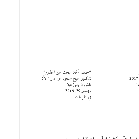
“حيفا.. بُرقة؛ البحث عن الجذور”
للدكتور سميح مسعود عن دار “الآن
"
ناشرون وموزعون”
ديسمبر 29, 2015
في "قراءات"