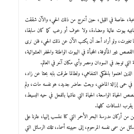
رعبة، خاصة في الليل، حين أخرج من ذلك الحي، والآن شققت
 جانبيه بيوت عالية ومضاءة، ولا خوف أو رعب كما كان سابقا،
 تغيرت، ولو أراد أحد أن يكتب الآن عن ذلك الحي، فلن نرى
قصص غير المألوفة، المخبأة في البيوت الواطئة والحفر العشوائية،
 التي توجد في السودان ومصر وأي مكان آخر في العالم.
ين اهتموا بالحكي الشفاهي، ولطالما طرقت بابه بحثا عن زاد،
ال في حمى إزالة الماضي، وبعث حاضر جديد، هو نفسه مات، ولم
الحياة الواسعة، الحياة التي عاشها بالفعل في حيه البسيط،
 يقرب المسافات كلها.
من أركان مدرسة البحر الأحمر التي كنا ننتسب إليها، عثرنا على
ئل من سمى نفسه المرحوم، إلى حبيبته أسماء، تلك الرسائل التي