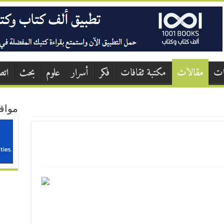
ات
مقالات
مكتبة ثقافات
فكر
أسرار
علوم
بحث
اتص
مواق