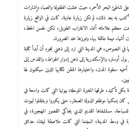
ان، على شاطئ البحر الأحمر، حيث عشت الطفولة والصبا، وإشارات
أكتب به بعد ذلك، لم تكن زيارة عادية. كانت في الواقع زيارة
 معظم علاماته أثناء الاغتراب الطويل، لكن لحسن الحظ،
 أشياء مهمة عالقة بها، وتبرزها عند الضرورة.
يها في النصوص، هي المدينة التي ترد إلى ذهني بمجرد أن أبدأ كتابة
ن بول أوستر، والإسكندرية إلى ذهن إدوار الخراط، والقدس إلى
ميه سطوة المدن، واختيارها المتقن لكتابها الذين سيكتبون لها
يين.
ة بكل تأكيد، طرقها المغبرة الموحلة، بيوتها التي كانت واسعة في
 كان يسكنها موظفو الدولة الصغار، حتى يكبروا وينتقلوا لبيوت
لسباحة. مستشفاها القديم الذي يحاكي القصور المهجورة، في
ي وسط المدينة، السينما التي كانت ملاصقة لبيتنا، حدائق