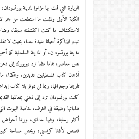
الزيارة التي قمت بها مؤخرا لمدينة بورتسود
الكتابة الأولى ولملمت ما استطعت من جمر ل
لاستكشاف ما كنت اكتشفته سابقا، وضاعت
تبدو الذاكرة أحيانا عنيدة جدا، بحيث لا تفلت
مدينة بورتسودان، أو المدينة الساحلية كما أسم
نص معاصر، تماما مثلما ترد نيويورك إلى ذه
أذهان كتاب فلسطينيين عديدين. وهكذا، ما أس
تاريخا وجغرافيا، ربما لن تتوفر بلا كتاب إبداع
كانت بورتسودان ترد إلى ذهني بمعالمها القديم
فناءاتها وضيقة في الغرف، خاصة البيوت التي
أكثر رحابة، وفيها حدائق، وربما أحواض ل
قصص لأغاثا كريستي، ويحتل مساحة كبيرة ف