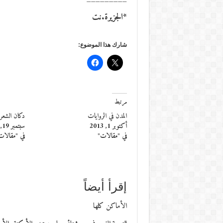
*الجزيرة.نت
شارك هذا الموضوع:
مرتبط
المدن في الروايات
دكان الشعر
أكتوبر 1, 2013
سبتمبر 19, 2017
في "مقالات"
في "مقالات
إقرأ أيضاً
الأماكن كلها