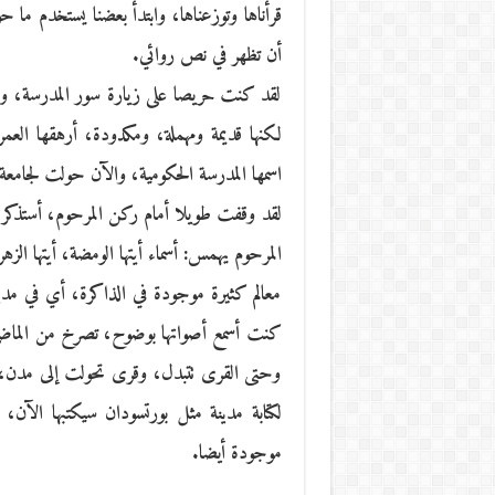
قرأناها وتوزعناها، وابتدأ بعضنا يستخدم ما 
أن تظهر في نص روائي.
لقد كنت حريصا على زيارة سور المدرسة، وم
لكنها قديمة ومهملة، ومكدودة، أرهقها الع
اسمها المدرسة الحكومية، والآن حولت لجامع
لقد وقفت طويلا أمام ركن المرحوم، أستذكر ذ
المرحوم يهمس: أسماء أيتها الومضة، أيتها الزهرة
معالم كثيرة موجودة في الذاكرة، أي في مد
كنت أسمع أصواتها بوضوح، تصرخ من الماضي، 
وحتى القرى تتبدل، وقرى تحولت إلى مدن، وا
لكتابة مدينة مثل بورتسودان سيكتبها الآن، 
موجودة أيضا.
_________