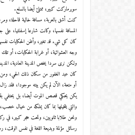
سوبرماركت كبير، ممتلئ أيضا بالسلع.
كنت أشق بالعربة، مسافة خالية قاحلة، وم
المسافة نفسها، وكانت شارعا إسفلتيا، على
كان كل شيء قد تغير، وأظن الحكايات نفسها
وجه العشوائية، أو غرابة الحكايات، أو تلك ال
ولكن نرى سردا يخص المدينة العادية، المدينة
كان عبد الغفور من سكان ذلك الحي، ومن الذ
أو متعة، الآن لم يكن بيته موجودا، فقد ز
يكن يحكي قصص الموت أيضا، بل يحتفي بقصص 
والتي يتخيلها بما كان يملكه من خيال خصب،
ونحن طلابا ثانويين، وتحت حجر كبير، في ركن 
رسائل مؤلمة وبديعة اللغة في نفس الوقت، رسا