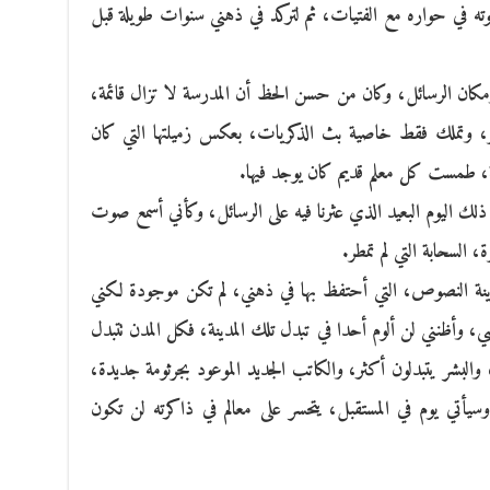
حوته في حواره مع الفتيات، ثم لتركد في ذهني سنوات طويلة قبل
كان الرسائل، وكان من حسن الحظ أن المدرسة لا تزال قائمة،
مر، وتملك فقط خاصية بث الذكريات، بعكس زميلتها التي كان
ة، طمست كل معلم قديم كان يوجد فيها.
لك اليوم البعيد الذي عثرنا فيه على الرسائل، وكأني أسمع صوت
، السحابة التي لم تمطر.
ينة النصوص، التي أحتفظ بها في ذهني، لم تكن موجودة لكني
وأظنني لن ألوم أحدا في تبدل تلك المدينة، فكل المدن تتبدل
لبشر يتبدلون أكثر، والكاتب الجديد الموعود بجرثومة جديدة،
وسيأتي يوم في المستقبل، يتحسر على معالم في ذاكرته لن تكون