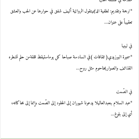
مقدمة في فلسفة الحُبّ
*ترجمة وتقديم: لطفية الدليميتقول الروائية أليف شفق في حوارها عن الحب والعشق
تعقيباً على عنوان…
في ليبيا
*سميرة البوزيدي( ثقافات )في السادسة صباحا كل يوماستيقظ قلقةمن حلم تشطره
القذائف والصواريخاحوم مثل روح…
في الصّمت
*عبد السلام بنعبدالعاليلا يدعونا شيوران إلى الخلود إلى الصّمت وإنما إلى محاكاته،
أي إلى بلوغ…