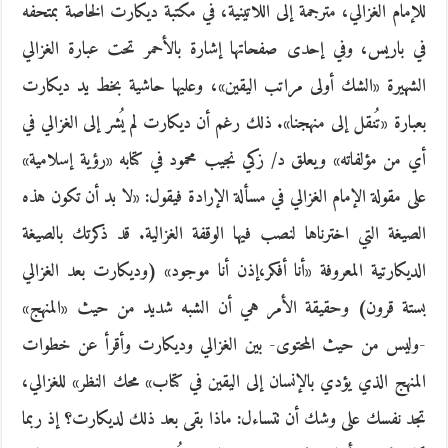
للإمام الغزالي، مترجمة إلى اللاتينية، في مكتبة ديكارت الخاصة بمتحفه
في باريس، وفي إحدى صفحاتها إشارة بالأحمر تحت عبارة الغزالي
الشهيرة «الشك أولى مراتب اليقين»، وعليها حاشية بخط يد ديكارت
بعبارة «تُنقل إلى منهجنا». ذلك رغم أن ديكارت لم يُشر إلى الغزالي في
أي من مؤلفاته» ويعلق د/‏‏ زكي نجيب محمود في كتابه «رؤية إسلامية»
على مقولة الإمام الغزالي في مسألة الإرادة فيقول: «لا بد أن تكون هذه
الصيغة التي اخترناها لنصب فيها الوقفة الغزالية. قد ذكرتك بالصيغة
الديكارتية المعروفة «أنا أفكر،إذن أنا موجود» (وديكارت بعد الغزالي
بستة قرون) وحقيقة الأمر هي أن الشبه شديد من حيث «المنهج»
-وليس من حيث المحتوى- بين الغزالي وديكارت وأقرأ عن خطوات
المنهج الذي يؤدي بالإنسان إلى اليقين في كتاب» محك النظر» للغزالي،
تجد نفسك على وشك أن تتساءل: ماذا بقى بعد ذلك لديكارت؟ إذ ربما