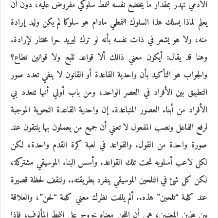
الآدمي تهدر بمقدار ما يخضع نفسه لنمط سلوكي مفروض عليه، دون أن
يعلم لماذا يسلك هذا السلوك النمطي مادام هو سلوكا لم يكن وليد إرادة
منه، ولا هو يشعر في ذات نفسه بأنه لو ترك ليريد حرا مختار لإرادة.
وهنا قد يقال: أيكون معني ذالك ألا قواعد تتبع ولا قوانين تطاع؟
والجواب هو التأكيد بأن واحدية القاعدة أو القانون لا ينفي تعدد صور
التطبيق بين الأفراد في العصر الواحد، ومن باب أولي أنها تتعدد بي
الأفراد من أبناء العصور المتباعدة. إن واحدية القاعدة النحوية الموجبة
لرفع الفاعل ونصب المفعول لا تعني أن جميع من يعملون بها يلتقون عند
صورة واحدة من القول. والقواعد في لعبة كرة القدم واحدة، لكن
لكل لاعب أسلوبه تحت تلك القواعد. وأسس البناء الموسيقي مشتركة،
لكن كل شئ في التلحين الموسيقي ينفرد بطريقته.. ولنقف لحظة قصيرة
عند كلمة “تلحين” هذه.. ألم يلفت نظرك معني كلمة “لحن”، والعلاقة
بين هذين المعنيين، هي أن اللحن معناه خروج علي النمط المألوف، فإذا