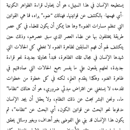
يستطيعه الإنسان في هذا السبيل، هو أن يحاول قراءة الظواهر الكونية
-أي فهمها- بالكشف عن قوانينها. فهنالك “ضوء” يراه، فما هي القوانين
التي تنظم مسارات الضوء؟ وها هنا يمكن أن يكون للعلماء في كل عصر
طريقة يختلفون بها عن علماء العصر الذي سبق عصرهم، وذلك حين
يتكشف لهم أن فهم السابقين لظاهرة الضوء لا تغطي كل الحالات التي
شهدها الإنسان في مجال تلك الظاهرة، فتبدأ محاولة جديدة نحو قراءة
جديدة، لعلهم يقعون علي ما يفسر جميع الحالات التي صادفتهم في
ظاهرة الضوء وهكذا يتقدم العلم، لكنه في كل خطوة من خطوات
تقدمه، لا يستغني عن افتراض مبدئي ضروري، هو أن هنالك “نظاما”
ما.. ونحن البشر نبحث عن ذلك النظام، ولا يعقل أن يجد الإنسان
مدفوعا نحو البحث عن قوانين الكون، أي البحث عن “نظامه”، ثم
يكون هذا الإنسان قد بني علي الفوضى بغير أهداف، وبغير وسائل يحقق