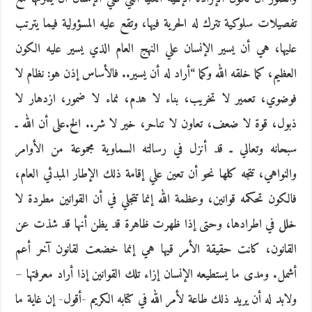
تفصيلات سلوكية تترك له الحرية فيها، وتقع عليه المسؤولية فيما يترتب
عليها، هي أن يسير الإنسان علي النهج العام الذي يسير عليه الكون
العظيم، كما خلقه الله وكما “أراد له أن يسير.. فالأساس إذن هو: نظام لا
فوضوي، تعمير لا تخريب، بناء لا هدم، نماء لا ضمور، ازدهار لا
ذبول، قوة لا ضعف، تعاون لا تناحر، خير لا شر.. الخ.على أن الله ـ
سبحانه وتعالي ـ قد أنزل في رسالته السماوية مجموعة من الأوامر
والنواهي، تتجه كلها نحو أن تعين علي إقامة ذلك الإطار المبدئي العام،
فالكون تحكمه قوانين، وعظمة الله إنما تتجلي في أن القوانين مطردة لا
خلل في اطرادها، وحتى إذا ظهرت ظاهرة قد يظن أنها قد شذت عن
القانون، كانت حقيقة الأمر قيها هي إنما خضعت لقانون آخر أعم
أشمل. ومدى ما يستطيعه الإنسان إزاء تلك القوانين إذا أراد معرفتها –
ولابد له أن يريد ذلك طاعة لأمر الله في كتابه الكريم -أقول- إن غاية ما