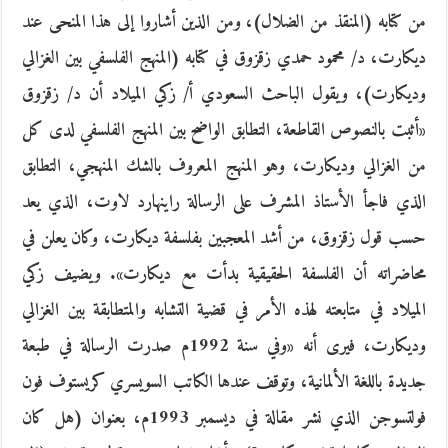
من كتابه (المنقذ من الضلال)، ومن الذين أشاروا إلى هذا المنحى عند
ديكارت، د/‏‏ محمود حمدي زقزوق في كتابه (المنهج الفلسفي بين الغزالي
وديكارت)، ويقول الباحث السعودي أ/‏‏ زكي الميلاد أن د/‏‏ زقزوق
«أثبت بالنصوص القاطعة، التطابق الواضح بين المنهج الفلسفي لدى كل
من الغزالي وديكارت، وهو المنهج المعروف بالشك المنهجي، التطابق
الذي فاجأ الأستاذ المشرف على الرسالة راينهارد لاوت، الذي يعد
حسب قول زقزوق، من أشد المعجبين بفلسفة ديكارت، وكان يعلن في
محاضراته أن الفلسفة الحقيقية بدأت مع ديكارت». ويضيف زكي
الميلاد في متابعته لهذه الأمر في قضية التشابه والمتطابقة بين الغزالي
وديكارت، فيرى أنه «وفي سنة 1992م صدرت الرسالة في طبعة
جديدة باللغة الألمانية، وتوقف عندها الكاتب السويسري كريستوف فون
فولتسوجن الذي نشر مقالة في ديسمبر 1993م، بعنوان (هل كان