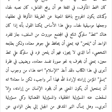
كان النمط المألوف، في اللغة هو أن يرفع الفاعل، كان نصبه لحنا،
وكذلك يكون الخروج بالجملة المعينة عن الطريقة المألوفة في نطقها،
وجعلها موسيقية لحنا.. وعلي هذا الأساس يمكننا القول بأنه إذا كان
هناك “نمط” سلوكي شائع في المجتمع موروث من السلف، جاز للفرد
الواحد أن “يلحن” فيه بمعني أن يحافظ علي جوهر معناه، ولكن بطابعه
الشخصي، أما الذي لا يجوز، فهو أن يلحن فرد في سلوكه علي نمط
معين، بمعني أن ينحرف به نحو صورة تفسد معناه». ويضيف في فقرة
أخرى في هذا الكتاب «لقد أخذ “الإسلام” اسمه هذا، من وجوب أن
“يسلم” المؤمن إرادته لإرادة الله فهذا أمر واجب، لكن ما معناه؟ انه
أن يستحيل أن يكون المعني هو أن يتجرد الإنسان من إرادته، وإلا
لسقطت عنه المسؤولية الخلقية، والمسؤولية القضائية وكل مسؤولية
أخري.. وهل يسأل النهر المتدفق من الجبل إلي بطن الوادي عن