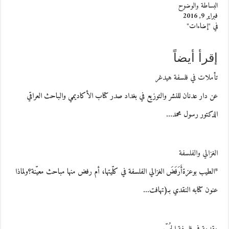
البساطة والوضوح
فبراير 9, 2016
في "إضاءات"
إقرأ أيضاً
تأملات في فلسفة هيدغر
عن دار عدنان للنشر والتوزيع في بغداد صدر كتاب الأكاديمي والباحث العراقي
الدكتور رسول محمد…
الغزالي والفلسفة
*الطيب بوعزةأَرَفَضَ الغزالي الفلسفة في كلّيتها، أم رفض منها مباحث معيّنة؟ولماذا
عنون كتابه النقدي بـ(تهافت…