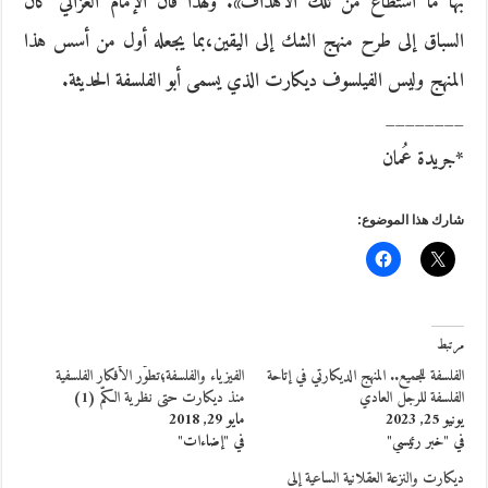
بها ما استطاع من تلك الأهداف». ولهذا فان الإمام الغزالي كان
السباق إلى طرح منهج الشك إلى اليقين،بما يجعله أول من أسس هذا
المنهج وليس الفيلسوف ديكارت الذي يسمى أبو الفلسفة الحديثة.
________
*جريدة عُمان
شارك هذا الموضوع:
مرتبط
الفلسفة للجميع.. المنهج الديكارتي في إتاحة
الفيزياء والفلسفة؛تطوّر الأفكار الفلسفية
الفلسفة للرجل العادي
منذ ديكارت حتى نظرية الكمّ (1)
يونيو 25, 2023
مايو 29, 2018
في "خبر رئيسي"
في "إضاءات"
ديكارت والنزعة العقلانية الساعية إلى