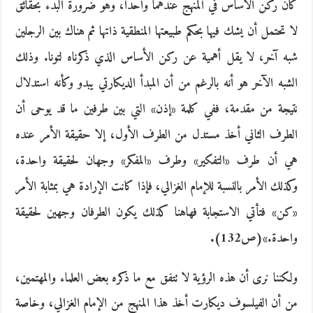
كان ركن الأساس في المنهج عندهما واحداُ، وهو ضرورة البدء بحقائق
لا تحتمل أن يشك فيها بحكم طبيعتها المنطقية ذاتها ثم هناك بين الرجلين
شبه آخر، لا يقل أهمية عن ركن الأساس الذي ذكرناه لتونا. وذلك
الشبه الآخر هو أنه بالرغم من أن المبدأ الديكارتي يبدو وكأنه استدلال
نتيجة من مقدمة، ففي كلمة «إذن» التي بين طرفين ما قد يوحى أن
الطرف الثاني أخذ مستدل من الطرف الأول، إلا حقيقة الأمر عنده
هي أن طرف «التفكير» وطرف «المفكر» وجهان لحقيقة واحدة،
وكذلك الأمر بالنسبة للإمام الغزالي، فإذا كانت الإرادة هي بمثابة الأمر
«كن» فتأتي الاستجابة فهاهنا كذلك يكون الطرفان وجهين لحقيقة
واحدة.»(ص132).
ولكننا نرى أن هذه الرؤية لا تتفق مع ما ذكره بعض العلماء والمهتمين،
من أن الفيلسوف ديكارت أخذ هذا المنهج من الإمام الغزالي، وخاصة