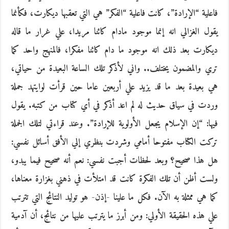
فاعلية “الإرادة”، كانت فاعلية “الفكر” هي التي تعقبها ديكارت، فكأنما
يقول الغزالي انه إنما موجود مادام كائنا مريدا، علي غرار ما قاله
ديكارت بعد ذلك انه موجود ما دام كائنا مفكرا، فالمنهج واحد كما
تري والمضمون يختلف.. واني لأذكر تلك الساعة البعيدة من حياتي،
هي بعيدة بعد ما قد يزيد علي أربعين عاما حين قرأت لوايتهد جملة
وردت في سياق حديث له لم اعد أذكر في أي كتاب من كتبه. يقول
فيها: “إن الإسلام يجعل الأولوية للإرادة”. وعند قراءتي لتلك الجملة
تركت الكتاب مفتوحا أمامي وشردت بنظري إلي الأفق أسائل نفسي:
هل هذا صحيح؟ وبعد لحظات أجبت نفسي: نعم أنه صحيح فيما يبدو،
ولست أظن أن تلك الفكرة كانت قد امتلأت في ذهني بغزارة معناها،
كما هي ممثلة به الآن. فكل ما علينا -إذن- هو توليد النتائج التي تترتب
علي هذه الحقيقة الأولي: ومن أبرز ما يترتب عليها من نتائج، أن آدمية