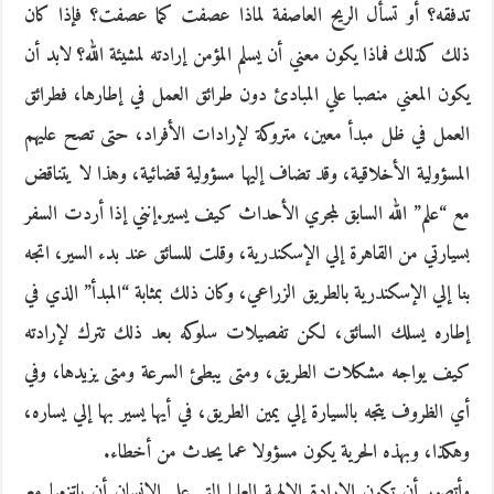
تدفقه؟ أو تسأل الريح العاصفة لماذا عصفت كما عصفت؟ فإذا كان
ذلك كذلك فماذا يكون معني أن يسلم المؤمن إرادته لمشيئة الله؟ لابد أن
يكون المعني منصبا علي المبادئ دون طرائق العمل في إطارها، فطرائق
العمل في ظل مبدأ معين، متروكة لإرادات الأفراد، حتى تصح عليهم
المسؤولية الأخلاقية، وقد تضاف إليها مسؤولية قضائية، وهذا لا يتناقض
مع “علم” الله السابق لمجري الأحداث كيف يسير.إنني إذا أردت السفر
بسيارتي من القاهرة إلي الإسكندرية، وقلت للسائق عند بدء السير، اتجه
بنا إلي الإسكندرية بالطريق الزراعي، وكان ذلك بمثابة “المبدأ” الذي في
إطاره يسلك السائق، لكن تفصيلات سلوكه بعد ذلك تترك لإرادته
كيف يواجه مشكلات الطريق، ومتى يبطئ السرعة ومتى يزيدها، وفي
أي الظروف يتجه بالسيارة إلي يمين الطريق، في أيها يسير بها إلي يساره،
وهكذا، وبهذه الحرية يكون مسؤولا عما يحدث من أخطاء.
وأتصور أن تكون الإرادة الإلهية العليا التي علي الإنسان أن يلتزمها مع