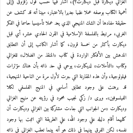
الغزالي ديكارتا قبل ديكارت؟)، أشار فيها حسب قول زقزوق (إلى
أهمية الكتاب بوصفه عملا علميا جديرا بالاعتبار، مبينا أنه قد كشف عن
حقيقة مفادها أن الشك المنهجي الذي يعد عملا تأسيسيا حاسما في الفكر
الغربي، مرتبط بالفلسفة الإسلامية في القرن الحادي عشر، أي قبل
ديكارت بأكثر من خمسة قرون، كما أشار الكاتب إلى أن التطابق
المدهش بين الأفكار الواردة في كتاب «المنقذ من الضلال» للغزالي
وكتاب «التأملات» لديكارت، يوحي في حد ذاته بأن هناك مؤثرات
فيلولوجية، وأن هذه المقارنة التي جرت لأول مرة من الناحية المنهجية،
قد برهنت على وجود تطابق أساسي في المنهج الفلسفي لكلا
الفيلسوفين». ويرى د/‏‏ زكي نجيب محمود في رؤيته عن منهج الغزالي
وديكارت «من الجوانب التي جاءت مشتركة بين الغزالي وديكارت أن
كليهما أقام دليله علي وجود الله، علي الطريقة التي اثبت بها وجود
نفسه، لكن الفرق بينهما في ذلك هو أنه بينما تعقب الغزالي في ذاته