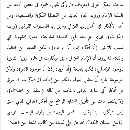
حدث المفكر العربي المعروف د/‏‏ زكي نجيب محمود في بعض كتبه عن
فلسفة الإمام ورؤيته تجاه العديد من القضايا الفكرية والفلسفية، ومن
أهم الأفكار التي أشار إليها الغزالي وسبق بها الفيلسوف الفرنسي (رينيه
ديكارت)، الذي يتم نعته بأبي الفلسفة الحديثة، المقولة الشهيرة التي
تنسب للأخير (أنا أفكر، إذن أنا موجود)، لكن العديد من العلماء
والفلاسفة يرون أن الإمام الغزالي سبق ديكارت في هذه الرؤية الشهيرة
للوجود الإنساني، لكنها بصيغة (أنا أريد، إذن أنا موجود قادر)، وتذكر
الموسوعة الحرة أن بعض العلماء «تمكنوا من إثبات أن ديكارت قد سرق
من أفكار أبي حامد الغزالي وخاصة من كتابه (المنقذ من الضلال)،
ولا يقتصر ذلك على تأويل التشابه الواضح مع أفكار الغزالي الذي سبق
زمن ديكارت بما يقارب الخمس قرون، بل يقول الباحث التونسي
الراحل عثمان الكعاك أنه عثر على نسخة من كتاب المنقذ من الضلال