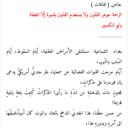
خاص ( ثقافات )
الرحمة جوهر القانون ولا يستخدم القانون بقسوة إلّا الطغاة
وليم شكسبير
_________
بغداد- الشماعية- مستشفى الأمراض العقلية، أيام السقوط، أيام
السّلب والنّهبِ،
أيّام خرجت القنوات الفضائية عن سمعتها، عثر جنديٌّ أمريكيّ يدعى
يان فيردوما على مذكراتٍ،
لمجنونٍ ماتَ بالدهشةِ من شدّةِ ما رأى! المذكراتُ كُتِبتْ بلغةٍ بابليةٍ
قديمة!
من حسن حظّنا، هذا الجنديَ المدجج بالعتاد والموت كان أميناً،فسلَمَها
الى آمرهِ وبدورهِ هذا،