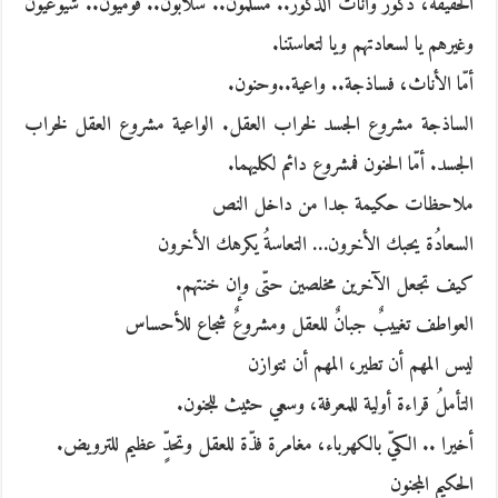
الحقيقة، ذكور وأناث الذكور.. مسلمون.. سلاّبون.. قوميون.. شيوعيون
وغيرهم يا لسعادتهم ويا لتعاستنا.
أمّا الأناث، فساذجة.. واعية..وحنون.
الساذجة مشروع الجسد لخراب العقل. الواعية مشروع العقل لخراب
الجسد. أمّا الحنون فمشروع دائم لكليهما.
ملاحظات حكيمة جدا من داخل النص
السعادُة يحبك الأخرون… التعاسةُ يكرهك الأخرون
كيف تجعل الآخرين مخلصين حتّى وإن خنتهم.
العواطف تغييبٌ جبانٌ للعقل ومشروعٌ شجاع للأحساس
ليس المهم أن تطير، المهم أن تتوازن
التأملُ قراءة أولية للمعرفة، وسعي حثيث للجنون.
أخيرا .. الكيّ بالكهرباء، مغامرة فذّة للعقل وتحدٍّ عظيم للترويض.
الحكيم المجنون