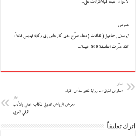
الأحزانُ أتعبَتْهُ قليلاًفتراءَتْ على…
نصوص
*يوسف إسماعيل( ثقافات )دعاء صرّح مدير كاريتاس إلى وكالة فيديس قائلاً:
"لقد دمّرت العاصفة 500 خيمة…
السابق
«حارس الموتى».. رواية تختبر حدْس القراء
التالي
معرض الرياض الدولي للكتاب يحتفي بالأدب
الرقمي العربي
اترك تعليقاً