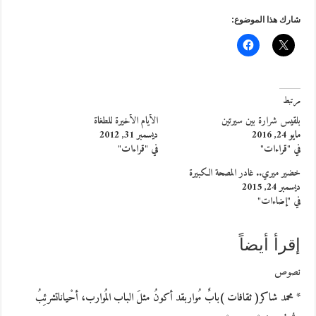
شارك هذا الموضوع:
مرتبط
بلقيس شرارة بين سيرتين
الأيام الأخيرة للطغاة
مايو 24, 2016
ديسمبر 31, 2012
في "قراءات"
في "قراءات"
خضير ميري.. غادر المصحة الكبيرة
ديسمبر 24, 2015
في "إضاءات"
إقرأ أيضاً
نصوص
* محمد شاكر( ثقافات )بابٌ مُواربقد أكونُ مثلَ الباب المُوارب، أحْياناتشرئِبُ