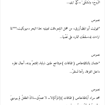
الرُّوحُ، وتـَشـْقى' ..كيْ ترى…
نصوص
*فيوليت أبو الجلدأزرق، من مخمل الشِعر،قلت لعينيه :هذا البحر دميوبكيت.***لما
تراءَت له،سقطَت ثماره على نَصّها…
نصوص
*عثمان بالنائلةخاص ( ثقافات )عبثاسمع طنين ذبابة. اِقشعرّ بدنه. أجال نظره
داخل الغرفة. رآها تستقرّ…
نصوص
محمد مراد أباظةخاص ( ثقافات )(المرآة)لا.. لا تصدِّق..ذاكَ الطفلُ لم يهرمهيَ