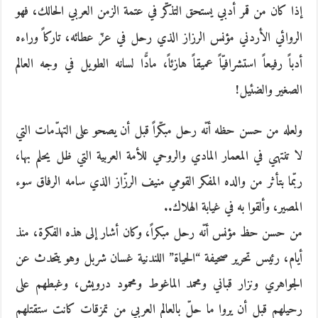
إذا كان من قمر أدبي يستحق التذكّر في عتمة الزمن العربي الحالك، فهو
الروائي الأردني مؤنس الرزاز الذي رحل في عزّ عطائه، تاركاً وراءه
أدباً رفيعاً استشرافيّاً عميقاً هازئاً، مادًّا لسانه الطويل في وجه العالم
الصغير والضئيل!
ولعله من حسن حظه أنّه رحل مبكّراً قبل أن يصحو على التهدّمات التي
لا تنتهي في المعمار المادي والروحي للأمة العربية التي ظل يحلم بها،
ربّما بتأثر من والده المفكر القومي منيف الرزّاز الذي سامه الرفاق سوء
المصير، وألقوا به في غيابة الهلاك..
من حسن حظ مؤنس أنّه رحل مبكراً، وكان أشار إلى هذه الفكرة، منذ
أيام، رئيس تحرير صحيفة “الحياة” اللندنية غسان شربل وهو يتحدث عن
الجواهري ونزار قباني ومحمد الماغوط ومحمود درويش، وغبطهم على
رحيلهم قبل أن يروا ما حلّ بالعالم العربي من تمزقات كانت ستقتلهم