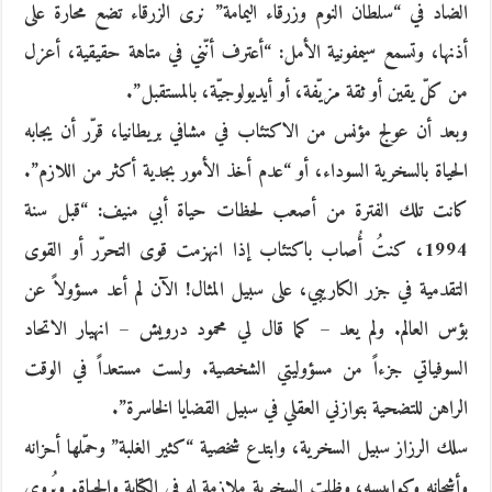
الضاد في “سلطان النوم وزرقاء اليمامة” نرى الزرقاء تضع محارة على
أذنها، وتسمع سيمفونية الأمل: “أعترف أنّني في متاهة حقيقية، أعزل
من كلّ يقين أو ثقة مزيّفة، أو أيديولوجيّة، بالمستقبل”.
وبعد أن عولج مؤنس من الاكتئاب في مشافي بريطانيا، قرّر أن يجابه
الحياة بالسخرية السوداء، أو “عدم أخذ الأمور بجدية أكثر من اللازم”.
كانت تلك الفترة من أصعب لحظات حياة أبي منيف: “قبل سنة
1994، كنتُ أُصاب باكتئاب إذا انهزمت قوى التحرّر أو القوى
التقدمية في جزر الكاريبي، على سبيل المثال! الآن لم أعد مسؤولاً عن
بؤس العالم. ولم يعد – كما قال لي محمود درويش – انهيار الاتحاد
السوفياتي جزءاً من مسؤوليتي الشخصية. ولست مستعداً في الوقت
الراهن للتضحية بتوازني العقلي في سبيل القضايا الخاسرة”.
سلك الرزاز سبيل السخرية، وابتدع شخصية “كثير الغلبة” وحمّلها أحزانه
وأشجانه وكوابيسه، وظلت السخرية ملازمة له في الكتابة والحياة. ويُروى