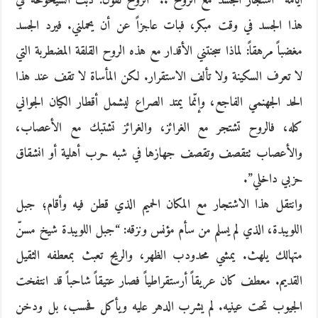
أيامه “اشتجار الجسد مع الروح”.. “الروح تقول: دبت الشيخوخة في
هذا الجسد في وقت مبكر، فبات عاجزاً عن أن يحملني. فيرد الجسد
مغضباً مرهقاً: لماذا سجنتني الأقدار مع هذه الروح القلقة المضطربة التي
لا تعرف السكينة ولا تألف الاستقرار. لكن المأساة لا تقف عند هذا
الحد الجهنمي الفاجع، وإنّما يمتد الصراع ليشمل أقطار الكيان الجواني
كله، فالروح تشتجر مع الغرائز، والغرائز تشتبك مع الأعصاب،
والأعصاب تتقصف وتقصف جهازها في شبه حرب أهلية أو انشقاق
حزبي داخلي”.
وانتقل هذا الاشتجار مع المكان الحميم الذي قطن فيه وأقام؛ جبل
اللويبدة، الذي لم يسلم من سأم مؤنس ونزقه: “جبل اللويبدة شيخ مسنّ
متهالك يلهث. يمشي محدودب الظهر، والريح تعبث بمعطفه الثقيل
القديم. معطف كان عريقاً أرستقراطياً فصار عتيقاً شاحباً قد انتفخت
الجيوب تحت عينيه. لم يشرب الدهر عليه ويأكل فحسب، بل ودخن