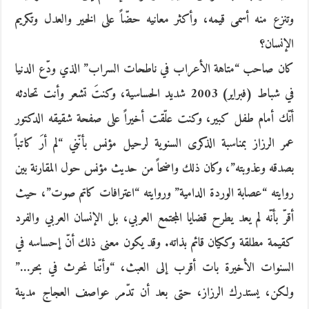
وتنزع منه أسمى قيمه، وأكثر معانيه حضّاً على الخير والعدل وتكريم
الإنسان؟
كان صاحب “متاهة الأعراب في ناطحات السراب” الذي ودّع الدنيا
في شباط (فبراير) 2003 شديد الحساسية، وكنتَ تشعر وأنت تحادثه
أنّك أمام طفل كبير، وكنت علّقت أخيراً على صفحة شقيقه الدكتور
عمر الرزاز بمناسبة الذكرى السنوية لرحيل مؤنس بأنّني “لم أرَ كاتباً
بصدقه وعذوبته”، وكان ذلك واضحاً من حديث مؤنس حول المقارنة بين
روايته “عصابة الوردة الدامية” وروايته “اعترافات كاتم صوت”، حيث
أقرّ بأنّه لم يعد يطرح قضايا المجتمع العربي، بل الإنسان العربي والفرد
كقيمة مطلقة وككيان قائم بذاته. وقد يكون معنى ذلك أنّ إحساسه في
السنوات الأخيرة بات أقرب إلى العبث، “وأنّنا نحرث في بحر…”
ولكن، يستدرك الرزاز، حتى بعد أن تدّمر عواصف العجاج مدينة