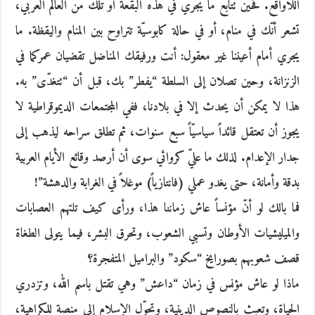
اللاواقع. فحين تتابع ما يجري في هذه البقعة أو تلك من العالم العربي،
تشعر أنّك في منام، أو في حالة كابوسيّة تتراوح بين المنام واليقظة. ما
يجري أمام أعيننا غير معقول: أنت ورفيقك المناضل تقضيان عمركما في
الزنزانة، وحين تصلان إلى السلطة “يفطر” بك، قبل أن “تتغدّى” به.
هذا لا يمكن أن يحدث إلا في بلادنا، ففي المجتمعات الديموقراطية لا
يجوز أن تعتقل قائداً سياسيّاً سبع سنوات، ثم تطلق سراحه ليذهب إلى
جدار الإعدام. لذلك ما عليّ كروائي سوى أن أرصد وقائع الأيام العربية
بدقة وأمانة، حتى يغدو عملي (فانتازياً) موغلاً في الغرابة والدهشة”!
فما بالك لو أنّ مؤنساً عاش زماننا هذا، ورأى كيف تلتهم العصابات
والميليشيات الأوطان وتسبي الشعوب، وتحرق البشر، فيما يتولى الطغاة
قصف شعوبهم بصورايخ “سكود” والبراميل المتفجرة؟
ماذا لو عاش مؤنس في زمان “داعش” وهي تقتل باسم الله، وتزدري
الحياة، وتعبث بالنصوص الدينية، وتحوّل الإسلام إلى منصة للكراهية،