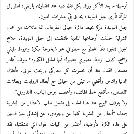
أرجيلة ما بعد الأكل ورقد بكل ثقله عليه عند القيلولة. يا إلهي، أنظر إلى
المرآة فأرى جبل اللويبدة يحدق فِيّ بعشرات العيون.
جبل اللويبدة مركز محيط دائرة حياتي المفرغة… ثمة عائلات من عمان
الشرقية حسّنت أوضاعها المادية فانتقلت إلى جبل اللويبدة. ملامح
الجبل تتغير، تغذّ الخطوَ مع خطواتي نحو شيخوخة مبكرة وهبوط طبقي
واضح. كيف ارتبط مصيري بمصيرك أيها الجبل المكدود؟ سوف أغادر
معمعان القتال بعد أن خسرت كل معاركي وربحت حربي، فأعتزل
الدنيا والناس وأقضي ما تبقى من حياتي مع أبطال الروايات وبطلات
القصص، سأقطع خط الهاتف، وأعطب جرس الباب، فاعذروني”.
ولا يتوقف البوح عند هذا الحد، بل يشمل طلب الاعتذار من البشرية
جمعاء: “أعتذر من البشرية كلها عن وجودي، عن إشغالي حيز قدمين
على هذه الكرة الأرضية، أعتذر عن كميات الهواء التي تنشقتها، فقد