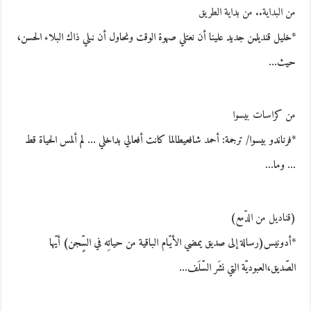
من البداية.. من بداية الطريق
*خليل قنديلمن جديد علينا أن نعتلي صهوة الوقت ونحاول أن نبلي ذاك البلاء الحسن،
حيث…
من كراسات بيسوا
*فرناندو بيسوا/ ترجمة: أحمد شافعيطالما كانت أفعالي بداخلي … لم ألمس الحياة قط
… وما…
(قناديل من الدّمع)
*أدونيس(رسالة إلى صديق يمضي الأيّام الباقية من حياتِه في السٍّجن) أيّها
الصّديق،العبوديّة التي نشَر السّلَف…