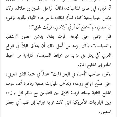
أنّه قابل، في إحدى المناسبات، الملكَ الراحل الحسين بن طلال، وكان
مؤنس حينها بلحية كثة، فسأله الملك: ما سر هذه اللحية، فجاوبه مؤنس:
“يا سيدي، لم أستطع أن أربّي أولادي، فربّيت لحيتي”!!
ظل مؤنس حتى تجرعه الموت بغتة، يدشن عصور “الشظايا
والفسيفساء”، وكان يلزمه من أجل ذلك أن يحدّق قليلاً في الواقع
العربي كي يعثر على مزيد من خرائط الفسيفساء المترامية من المحيط
الهادر إلى الخليج الثائر.
عاش، صاحب “أحياء في البحر الميت” محدقاً في عتمة النفق العربي،
حتى صدّع الواقع روحه، وتعرّض لخيارات صعبة وقاهرة أثناء حرب
الخليج الثانية جعلته فريسة التمزق بين التضامن مع نظام قتل والده،
وبين البارجات الأمريكية التي كانت توجه نيرانها إلى قلب أبي جعفر
المنصور.