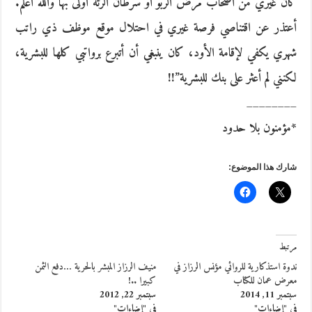
كان غيري من أصحاب مرض الربو أو سرطان الرئة أَوْلى بها والله أعلم.
أعتذر عن اقتناصي فرصة غيري في احتلال موقع موظف ذي راتب
شهري يكفي لإقامة الأود، كان ينبغي أن أتبرع برواتبي كلها للبشرية،
لكنني لم أعثر على بنك للبشرية”!!
________
*مؤمنون بلا حدود
شارك هذا الموضوع:
مرتبط
ندوة استذكارية للروائي مؤنس الرزاز في
منيف الرزاز المبشر بالحرية …دفع الثمن
معرض عمان للكتاب
كبيرا ..!
سبتمبر 11, 2014
سبتمبر 22, 2012
في "إضاءات"
في "إضاءات"