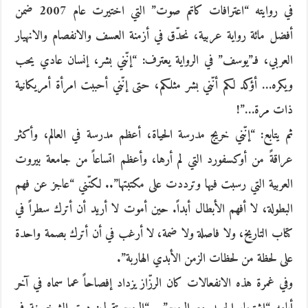
في روايته “اعترافات كاتم صوت” التي اختيرت عام 2007 ضمن
أفضل مائة رواية عربية، نحدّق في أزمنة العسف والانفصام والانهيار
العربي، فـ”يوسف” في الرواية يعترف: “إنّني بشر، إنسان عادي يحب
ويكره… أؤكد لكم أنّني بشر مثلكم، حتى إنّني أحببت امرأة أمريكانية
ذات مرة…”!
ثم يتابع: “إنّني خريج مدرسة الحياة، أعظم مدرسة في العالم، وأكثر
عراقةً من أوكسفورد التي لم أرها، وأعظم اتساعاً من جامعة بيروت
العربية التي رسبت فيها وترددت على مكتبتها”.. لكنّني “عاجز عن فهم
البطولة، لا أفهم الأبطال أبداً. حين أموت لا أريد أن أترك سطراً في
كتاب التاريخ، ولا فاصلة ولا ضمة، لا أرغب في أن أترك بصمة واحدة
على لحظة من لحظات الزمن الأبدي الهاربة”.
وفي غمرة هذه الانفعالات كان الرزّاز يزداد إفصاحاً عما سماه في آخر