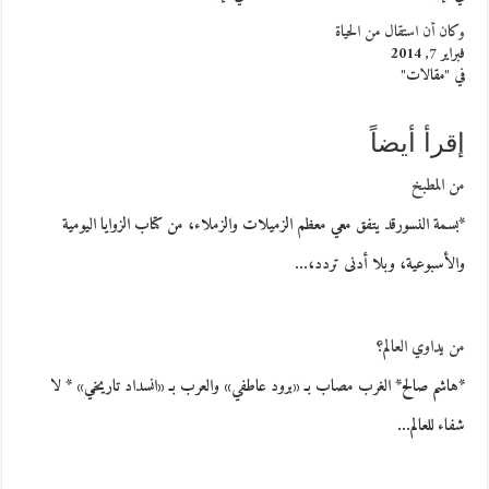
وكان أن استقال من الحياة
فبراير 7, 2014
في "مقالات"
إقرأ أيضاً
من المطبخ
*بسمة النسورقد يتفق معي معظم الزميلات والزملاء، من كتاب الزوايا اليومية
والأسبوعية، وبلا أدنى تردد،…
من يداوي العالم؟
*هاشم صالح* الغرب مصاب بـ «برود عاطفي» والعرب بـ «انسداد تاريخي» * لا
شفاء للعالم…