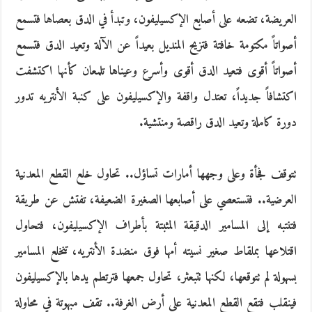
العريضة، تضعه على أصابع الإكسيليفون، وتبدأ في الدق بعصاها فتسمع
أصواتاً مكتومة خافتة فتزيح المنديل بعيداً عن الآلة وتعيد الدق فتسمع
أصواتاً أقوى فتعيد الدق أقوى وأسرع وعيناها تلمعان كأنها اكتشفت
اكتشافاً جديداً، تعتدل واقفة والإكسيليفون على كنبة الأنتريه تدور
دورة كاملة وتعيد الدق راقصة ومنتشية.
تتوقف فجأة وعلى وجهها أمارات تساؤل.. تحاول خلع القطع المعدنية
العرضية.. فتستعصي على أصابعها الصغيرة الضعيفة، تفتش عن طريقة
فتنتبه إلى المسامير الدقيقة المثبتة بأطراف الإكسيليفون، فتحاول
اقتلاعها بملقاط صغير نسيته أمها فوق منضدة الأنتريه، تنخلع المسامير
بسهولة لم تتوقعها، لكنها تتبعثر، تحاول جمعها فترتطم يدها بالإكسيليفون
فينقلب فتقع القطع المعدنية على أرض الغرفة.. تقف مبهوتة في محاولة