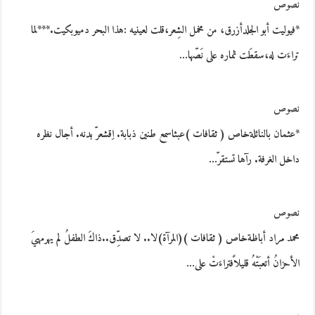
نصوص
*فيوليت أبو الجلدأزرق، من مخمل الشِعر،قلت لعينيه :هذا البحر دميوبكيت.***لما
تراءَت له،سقطَت ثماره على نَصّها…
نصوص
*عثمان بالنائلةخاص ( ثقافات )عبثاسمع طنين ذبابة. اِقشعرّ بدنه. أجال نظره
داخل الغرفة. رآها تستقرّ…
نصوص
محمد مراد أباظةخاص ( ثقافات )(المرآة)لا.. لا تصدِّق..ذاكَ الطفلُ لم يهرمهيَ
الأحزانُ أتعبَتْهُ قليلاًفتراءَتْ على…