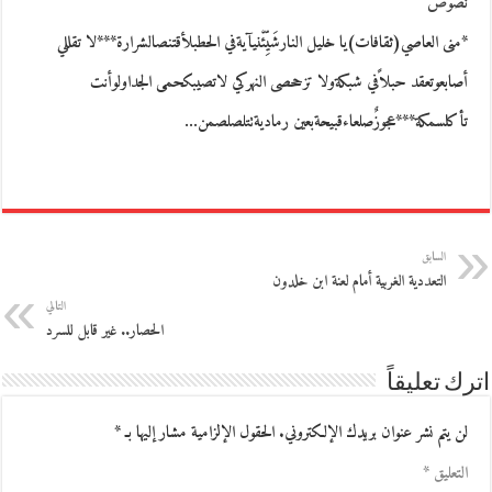
نصوص
*منى العاصي(ثقافات)يا خليل النارشَيِّئْنيآيةفي الحطبلأقتنصالشرارة***لا تقللي
أصابعوتعقد حبلاًفي شبكةولا تزححصى النهركي لاتصيبكحمى الجداولوأنت
تأكلسمكة***عجوزٌصلعاءقبيحةبعين رماديةتتلصلصمن…
السابق
التعددية الغربية أمام لعنة ابن خلدون
التالي
الحصار.. غير قابل للسرد
اترك تعليقاً
لن يتم نشر عنوان بريدك الإلكتروني.
الحقول الإلزامية مشار إليها بـ
*
التعليق
*