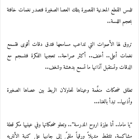
تلمس القطع المعدنية القصيرة بتلك العصا الصغيرة فتصدر نغمات خافتة
بحجم اللمسة..
تروق لها الأصوات التي تداعب مسامعها فتدق دقات أقوى فتسمع
نغمات أعلى.. أعنف.. أكثر صراحة.. تعجبها الفكرة فتنسجم مع
الدقات وتستقبل آذانها ما تسمع بدهشة وشغف..
تطلق ضحكات منغَّمة وعيناها تحاولان الربط بين عصاها الصغيرة
وأذنيها.. تبدأ بالغناء..
“يا ماما.. أنا عايزة اروح المدرسة”.. وتعلو ضحكاتها وفي عينيها مكر قطة
مشاكسة. تلتقط منديلاً ورقياً ملقىً إلى جانبها على كنبة الأنتريه