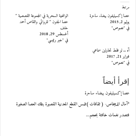
مرتبط
عصا إكسيليفون بيضاء ساحرة
الواقعية السحرية في المجموعة القصصية ”
يوليو 2, 2015
عصا الجنون ” للروائي والقاص أحمد
في "نصوص"
خلف
أغسطس 29, 2018
في "خبر رئيسي"
آه .. لو فقط تحاولين سماعي
فبراير 21, 2017
في "نصوص"
إقرأ أيضاً
عصا إكسيليفون بيضاء ساحرة
*آمال الديبخاص- ( ثقافات )تلمس القطع المعدنية القصيرة بتلك العصا الصغيرة
فتصدر نغمات خافتة بحجم…