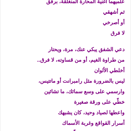
علّميهما أغنية المحارة المنغلقة، برفق
ثم أشهقي
أو أصرخي
لا فرق
دعي الشفق يبكي عنك، مرة، ويحتار
من طراوة الغيم، أو من قساوته، لا فرق..
أخلطي الألوان
ليس بالضرورة مثل رامبرانت أو ماتتيس،
وارسمي على وسع سمائك، ما تشائين
خطّي على ورقة صغيرة
واعطها لصياد وحيد، كان يشبهك
أسرار القواقع وغربة الأسماك