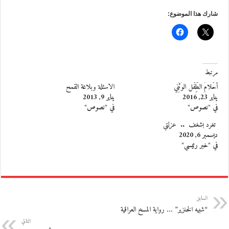
شارك هذا الموضوع:
مرتبط
أحْلامُ الطِّفْل الوَثَنِي
الاسئلة وبلاغة القمح
يناير 23, 2016
يناير 9, 2013
في "نصوص"
في "نصوص"
تغرد بشغف .. عزلتي
ديسمبر 6, 2020
في "خبر رئيسي"
السابق
“شبيه الخنزير” … رواية المسخ العراقية
التالي