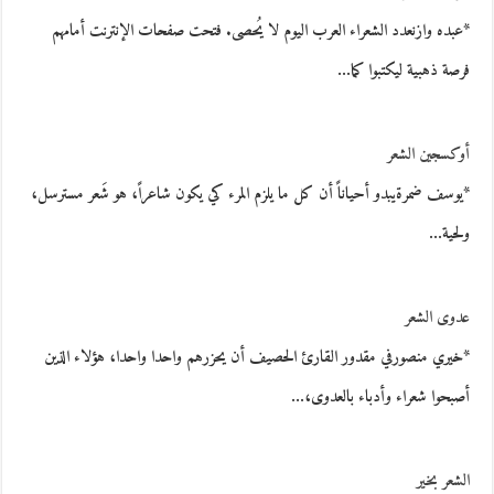
*عبده وازنعدد الشعراء العرب اليوم لا يُحصى. فتحت صفحات الإنترنت أمامهم
فرصة ذهبية ليكتبوا كما…
أوكسجين الشعر
*يوسف ضمرةيبدو أحياناً أن كل ما يلزم المرء كي يكون شاعراً، هو شَعر مسترسل،
ولحية…
عدوى الشعر
*خيري منصورفي مقدور القارئ الحصيف أن يحزرهم واحدا واحدا، هؤلاء الذين
أصبحوا شعراء وأدباء بالعدوى،…
الشعر بخير