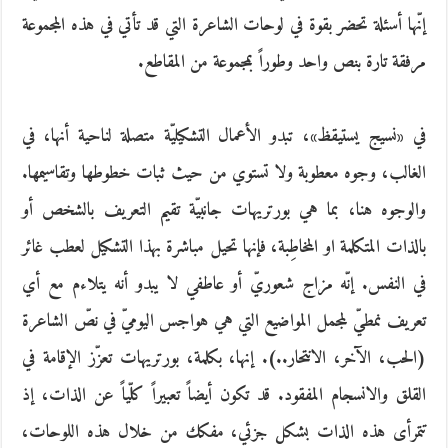
إنّها أسئلة تحضر بقوة في لوحات الشاعرة التي قد تأتي في هذه المجموعة
مرفقة تارة بنص واحد وطوراً بمجموعة من المقاطع.
في «نسيج يستيقظ»، تبدو الأعمال التشكيليّة متصلة لناحية أنها، في
الغالب، وجوه معطوبة ولا تستوي من حيث ثبات خطوطها وتقاسيمها.
والوجوه هنا، بما هي بورتريهات جانبيّة تقيم التعريف بالشخص أو
بالذات المتكلمة او المخاطِبة، فإنها تحيل مباشرة بهذا التشكيل لعطب غائر
في النفس. إنّه مزاج شعوريّ أو عاطفي لا يبدو أنه يتلاءم مع أي
تعريف نمطيّ لمجمل المواضيع التي هي هواجس اليوميّ في نصّ الشاعرة
(الحب، الآخر، الانتحار..). إنها، بكلمة، بورتريهات تعزّز الإقامة في
القلق والانسجام المفقود. قد تكون أيضاً تعبيراً كلّياً عن الذات، إذ
تتمرأى هذه الذات بشكل جزئي، مفكك من خلال هذه اللوحات،