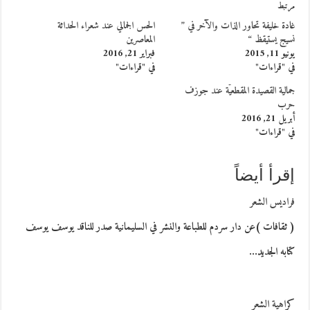
مرتبط
غادة خليفة تحاور الذات والآخر في ”
الحس الجمالي عند شعراء الحداثة
نسيج يستيقظ “
المعاصرين
يونيو 11, 2015
فبراير 21, 2016
في "قراءات"
في "قراءات"
جمالية القصيدة المقطعيَّة عند جوزف
حرب
أبريل 21, 2016
في "قراءات"
إقرأ أيضاً
فراديس الشعر
( ثقافات )عن دار سردم للطباعة والنشر في السليمانية صدر للناقد يوسف يوسف
كتابه الجديد…
كراهية الشعر