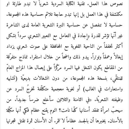
نصوص هذا العمل. تقنية الكتابة السردية شعرياً لا تبدو طارئة او
مكتشفة في هذا العمل بل إنها تبدو حاجة تلائم حساسية هذه المجموعة.
حساسية لا تنفصل عن حساسية النبرة الشعرية العامة لدى الشاعرة
غير أنّها تؤشر لقدرة وإجادة في التعامل مع التعبير الشعري سرداً بشكل
أكثر تخففاً من الناحية اللغوية مع المحافظة على صوت شعري يزداد
إيغالاً وعمقاً وتوتراً. يبدو ذلك واضحاً من خلال استقراء نماذج متفرّقة
من المقاطع يكون الشغل فيها السرد مركّزاً على إيصال هذا المزاج العامّ
للمتلقّي، بنسخة هذه المجموعة، من دون انشغالات بديعيّة (تشابيه
واستعارات في الغالب) أو لغوية معجمية متكلّفة تخرجُ السرد عن
وظيفته الشعريّة. «في الثامنة والثلاثين سأخلع ضرساً جديداً. من
سيحبّ امرأة تفقد أسنانها كلّما نامت؟ النوم يقنع عظام فكي أنها مكبّلة
بالأسنان. يخبرها أن بالجسد عظاماً لا تثمر. أن الأسنان ثمرة تقتل شجرتها