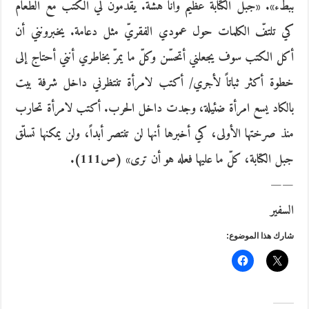
ببطء». «جبل الكتابة عظيم وأنا هشّة. يقدّمون لي الكتب مع الطعام
كي تلتفّ الكلمات حول عمودي الفقريّ مثل دعامة. يخبرونني أن
أكل الكتب سوف يجعلني أتحسّن وكلّ ما يمرّ بخاطري أنني أحتاج إلى
خطوة أكثر ثباتاً لأجري/ أكتب لامرأة تنتظرني داخل شرفة بيت
بالكاد يسع امرأة ضئيلة، وجدت داخل الحرب. أكتب لامرأة تحارب
منذ صرختها الأولى، كي أخبرها أنها لن تنتصر أبداً، ولن يمكنها تسلّق
جبل الكتابة، كلّ ما عليها فعله هو أن ترى» (ص111).
——
السفير
شارك هذا الموضوع: