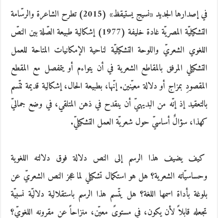
في إصدارها الجديد «نسيج يستيقظ» (2015) تطرح الشاعرة والرسّامة
التشكيليّة المصريّة غادة خليفة (1977) إشكالية طبيعة الصّلة بين النصّ
اللغوي الشعريّ واللوحة التشكيليّة لناحية الإمكانيات المتاحة للعمل
التشكيلي المرفق بالمقاطع الشعرية في أن يتواءم أو يتمفصل مع المقطع
المقصودِ بمزاج أو دلالة معيّنين. إنّها، بطبيعة الحال، إشكالية قديمة تتّسم
بالتعقيد إذ إنّه من البديهيّ أن ينقدح في ذهن المتلقي، في وضع جماليّ
كهذا، سؤالٌ أساسيّ حول شعريّة العمل التشكيليّ.
كيف يضيف هذا الرسم إلى النص دلالة فوق دلالته اللغوية
وحساسيّاته الشعرية؟ هل هو استكمال تشكيلي لما عجز النص الشعريّ عن
بلوغة بأداة اسمها اللغة؟ هل يتّسم هذا الرسم باستقلالية دلاليّة نسبيّة
تجعله قابلاً لأن يكون، في مستوىً معيّن، منزاحاً عن مقرونه اللغويّ؟