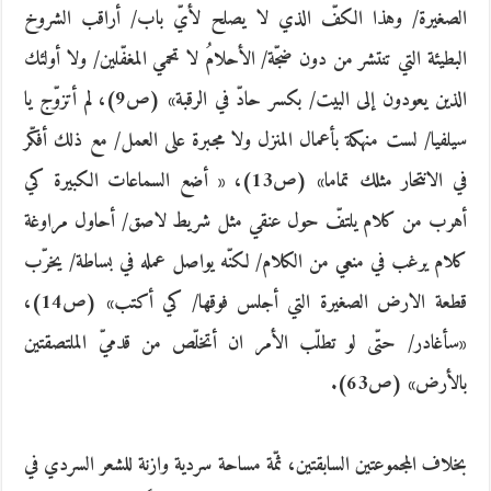
الصغيرة/ وهذا الكفّ الذي لا يصلح لأيّ باب/ أراقب الشروخ
البطيئة التي تنتشر من دون ضجّة/ الأحلامُ لا تحمي المغفّلين/ ولا أولئك
الذين يعودون إلى البيت/ بكسر حادّ في الرقبة» (ص9)، لم أتزوّج يا
سيلفيا/ لست منهكة بأعمال المنزل ولا مجبرة على العمل/ مع ذلك أفكّر
في الانتحار مثلك تماما» (ص13)، « أضع السماعات الكبيرة كي
أهرب من كلام يلتفّ حول عنقي مثل شريط لاصق/ أحاول مراوغة
كلام يرغب في منعي من الكلام/ لكنّه يواصل عمله في بساطة/ يخرّب
قطعة الارض الصغيرة التي أجلس فوقها/ كي أكتب» (ص14)،
«سأغادر/ حتّى لو تطلّب الأمر ان أتخلّص من قدميّ الملتصقتين
بالأرض» (ص63).
بخلاف المجموعتين السابقتين، ثمّة مساحة سردية وازنة للشعر السردي في