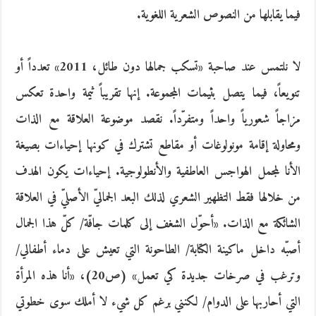
فيما يقابلها من النصوص الشعرية اللغوية.
لا نلتمس عند صاحبة «تسكب جمالها دون طائل، 2011» تعدداً أو
تنويعاً، فيما يتصل بثيمات المجموعة. إنها تقريباً ثيمة واحدة تعكس
مزاجاً شعورياً واحداً ومتفرّداً. نقصد موضوعة العلاقة مع الذات
ومحاولة إقامة مونولوغات أو مقاطع تشترك في كونها إحياءات بصيغة
الأنا لمجمل الهواجس العاطفية والأنطولوجية. إحياءات يكون الهدف
من خلالها فقط التظهير الشعري لذلك البعد الجماليّ الأصليّ في العلاقة
الشائكة مع الذات. «أحوّل الشغف إلى كلمات جافّة/ كلّ هذا الجمال
أصبّه داخل ماكينة الكتابة/ الطاحونة التي تعيش على دماء أطفالي/
وترغب في صرخات جديدة كي تعمل» (ص20)، «أنا هذه المرأة
التي أحاربها على الدوام/ لكنني برغم كل شيء لا أملك سوى خطوتي