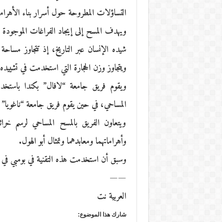
التساؤلات المطروحة حول أسرار بناء الأهرا
ويهدف المسح إلى إيجاد الفراغات الموجودة د
ويتجاوز وزن الحجارة التي استخدمت في تشييده 5 ملايين طن
ويقوم فريق جامعة “لافال” بكندا باستخدام
المساحي، في حين يقوم فريق جامعة “ناغويا” ا
ويتعاون الفريق بالمسح المساحي لرسم خرائ
وأهراماتهما ومعابدهما وتمثال أبو الهول.
وسبق أن استخدمت هذه التقنية في بومبي في ال
——
العربية نت
شارك هذا الموضوع: