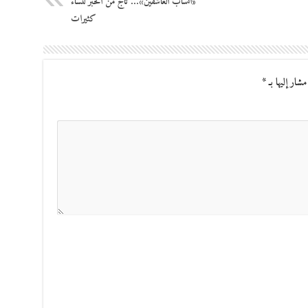
«أنساب العاشقين»… تاج من الحبر لنساء
كثيرات
مشار إليها بـ
*