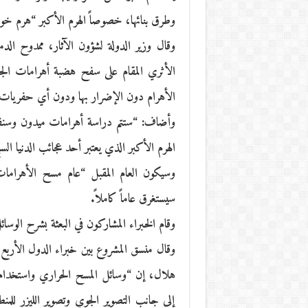
وطرق بنائها، خصوصاً الهرم الأكبر “هرم خوفو” بال
وقال وزير الدولة لشؤون الآثار، ممدوح ال
الأثري المقام على سفح هضبة أهرامات الج
الأهرام دون الإضرار بها ودون أي حفريات
وأضاف: “ستتم دراسة أهرامات ميدون وسنفرو
الهرم الأكبر الذي يعتبر أحد عجائب الدنيا الس
وسيكون العام المقبل “عام مسح الأهراما
سيستغرق عاماً كاملاً.
وقام الخبراء المشاركون في البعثة بشرح الوسا
وقال منسق المشروع بين خبراء الدول الأربع أس
هلال، إن “وسائل المسح الحراري واستخدام ت
إلى جانب التصوير الجوي وتصوير الليزر للم