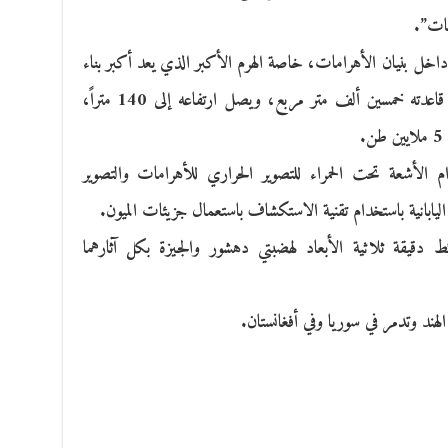
مات”.
اخل بنيان الأهرامات، خاصة الهرم الأكبر الذي يعد أكبر بناء
شيده الإنسان عبر التاريخ، إذ تتجاوز مساحة قاعدته خمسين ألف متر مربع، ويصل ارتفاعه إلى 140 متراً،
.
 الأشعة تحت الحمراء للتصوير الحراري للأهرامات والتصوير
ليابانية باستخدام تقنية الاستكشاف باستعمال جزيئات الميون.
ط دقيقة ثلاثية الأبعاد لهضبتي دهشور والجيزة بكل آثارهما
هند وتدمر في سوريا وفي أفغانستان.