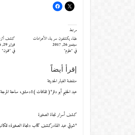
مرتبط
علماء يكشفون سر بناء الأهرامات
كشف أثري 
سبتمبر 26, 2017
فبراير 29, 2016
في "علوم"
في "فنون"
إقرأ أيضاً
منفضة الغبار الحديثة
عبد الحليم أبو دقر*( ثقافات )1دمشق، ساحة المرجة ،في غرفة فندق.كان سلطان الكآبة يقول: سمعت…
كشف أسرار نجاة الصغيرة
*شوقي عبد القادركشف كتاب «نجاة الصغيرة» للكاتبة