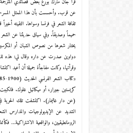
قرأ جان مارك بورغ بعض قصائدي المترجمة 
عن قرب. وأحسست بأن هذا الممثل المسرحي ع
ثقافة الشعر في فرنسا وسواها. التقيته أخير
حميماً وصديقاً. وفي سياق حديثنا عن الشعر أخ
يختار شعرها من نصوص الشبان أو المكرسي
دواوين صدرت عن داره وقال لي: هذه لك ه
وقرأتها، وكانت مفاجأة جميلة أن أعيد اكتش
كريستين جيرار، أو ميكائيل غلوك. فانكببت
(عن دار غاليمار). اكتشفت تلك الحرية في
الشديد عن الإيديولوجيات والمدارس الشعر
الرومانطيقيين، والواقعية الاشتراكية… فكأنم