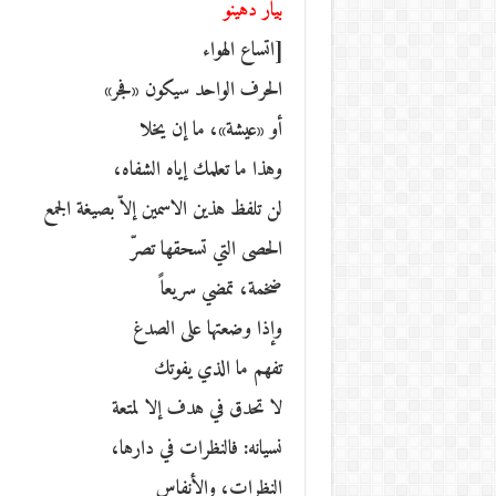
بيار دهينو
[اتساع الهواء
الحرف الواحد سيكون «فجر»
أو «عيشة»، ما إن يخلا
وهذا ما تعلمك إياه الشفاه،
لن تلفظ هذين الاسمين إلاّ بصيغة الجمع
الحصى التي تسحقها تصرّ
ضخمة، تمضي سريعاً
وإذا وضعتها على الصدغ
تفهم ما الذي يفوتك
لا تحدق في هدف إلا لمتعة
نسيانه: فالنظرات في دارها،
النظرات، والأنفاس