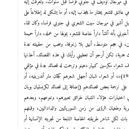
في مهرجان لوديف في جنوبي فرنسا قبل سنوات. وتعرفت إليه
اشق للشعر يختار ما ينجذب إليه، أو ما يشكل له إطلاعاً على
اً قبل أشهر في مهرجان سيت الشعري في جنوبي فرنسا، وكان لقاء
برني بأنه أنشأ داراً خاصة للشعر، يمولها من عمله، داراً حميمة
ن، في حجم متوسط، أنيق بلا زخرفة. وسحب من حقيبته عدة
دية، لكن أرجو أن تعطيني رأيك في هذه القصائد. أخذتها
اف شعراء مكرسين كبيار دهينو وترجمت له قصائد عدة في مؤلفي
«كتاب الشعر الفرنسي الحديث (1900-1985)«، أو شعراء شبان أجهل شعرهم كجان مار أندرينيه، أو
 على ترجمة بعض قصائدهم (إضافة إلى قصائد لكريستيان بوبان
 اختيارات هؤلاء الشبان طرائق تعبيرهم، وتنوعهم، وبعدهم
ية وطغيان الرؤى من زمن السورياليين والدادائيين، وقبلهم
ا بات لكل شاعر طريقته الخاصة النابعة من تجربته الإنسانية أو