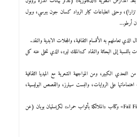
د المدارس النظرية «الدكتاتورية» (نتذكر بيانات أندره بروتون
تان تزارا)، وحتى انطباعات كبار الرواد كسان جون ببرسي، وبول
نان أرطو…
 الذي تعاملهم به الأقسام الثقافية، والمجلات الابدية والنقد.
ت بالنسبة إلى البحاثة والنقاد كـ»الملك لير»، الذي تخلى عنه كل
 التحدي الكبير، ومن المواجهة الشعرية مع الميديا الثقافية
 اهتماماتها على الروايات، والبست سيلرز، والقصص البوليسية،
ترجمنا قصائد من خمسة كتب عن دار «Faï Fioc» وكتاب «الملائكة بأثواب حمراء» لكريستيان بوبان (عن