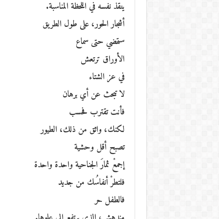
ينقذ نفسه في اللحظة المناسبة.
أشجار الحور، على طول الطريق
ستمضي حتى سماع
الأوراق ترتعش
في عز الشتاء
لا تبحث عن أي برهان
فأنت تقترب فحسب
لكنك، واثق من ذلك، الطيور
تصبح أقل وحشية
إجمعْ ثمارَ الجناحية واحدة واحدة
فلتطرْ أنفاسُك من جديد
فالطفل حر
مندهش، الذي يرتفع إلى علوها.