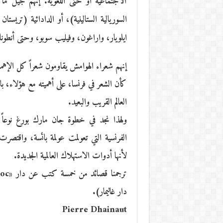
الاجتماعية أو حتى اللغوية. إنهم جيل ما بع
السوريالية الستالينية)، أو الدادائية (تريس
ايلويار، واراغون، وفيليب سوبو، وحتى أنطو
إنهم شعراء الهوامش يقاومون شعراً كل الإهمال
كأن الشعر في فرنسا، على أهميته مع هؤلاء، با
العالم القريب والبعيد.
ولهذا نجد في خطوة جان مارك بورغ نوعاً من
الفرنسية التي تعولمت عولمة بائسة، واقتصرت
لأنها أدوات الاستهلاك العالمية الجديدة.
دار غاليمار).
Pierre Dhainaut