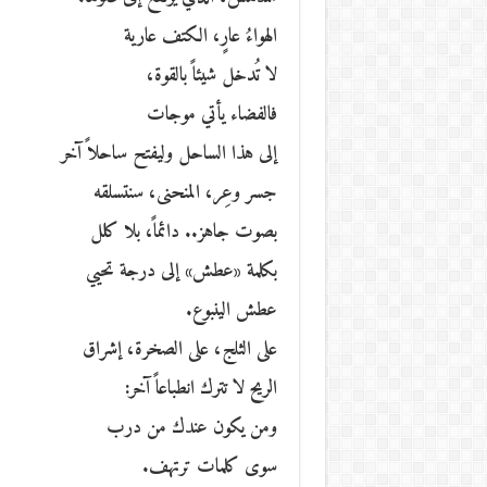
الهواءُ عارٍ، الكتف عارية
لا تُدخل شيئاً بالقوة،
فالفضاء يأتي موجات
إلى هذا الساحل وليفتح ساحلاً آخر
جسر وعِر، المنحنى، سنتسلقه
بصوت جاهز.. دائماً، بلا كلل
بكلمة «عطش» إلى درجة تحيي
عطش الينبوع.
على الثلج، على الصخرة، إشراق
الريح لا تترك انطباعاً آخر:
ومن يكون عندك من درب
سوى كلمات ترتهف.