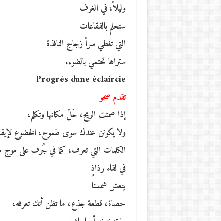
وليلاً، في الغرف
ستحلم بالفقاعات
التي تغطي سراً زجاج النافذة
ستراها تحتمي بالضوء.
Progrés dune éclaircie
تقدم صحو
إذا صمتت الريح، حَلّ مكانها وتكلم،
ولا يكونن عندك سوى طموح، الخضوع لإيقا
الكلمات التي تعرف، كما في جُرف على موج
في لقاء رذاذٍ
ينعش شمسنا
حصاة، قطعة جذع، ما تظن أنك تعرفه،