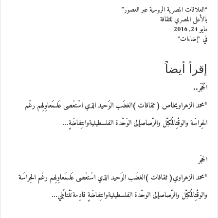
“العلاقات المصرية الروسية عبر العصور”
بالأعلى المصري للثقافة
مايو 24, 2016
في "إضاءات"
إقرأ أيضاً
الْحَجَر..
*محمد الزهراويخاص ( ثقافات )الغضَب الوَحيد الذي اسْتعْصى عَلىمَعاوِلِهم رغْم
الحِراسَة والوقْتِالمُكبّل والرّصاصإلى الوَحْدة الفلسطينيةوانتِفاضَةٍ…
الحجَر
*محمد الزهراوي( ثقافات )الغضَب الوَحيد الذي اسْتعْصى عَلىمَعاوِلِهم رغْم الحِراسَة
والوقْتِالمُكبّل والرّصاصإلى الوحْدة الفلسطينيةوانتِفاضَةٍ قادِمةتَنْتابُني…