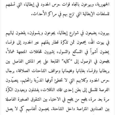
الجمهورية، ويهرعون باتجاه قوات حرس الحدود في إيطاليا، التي تسلمهم
للسلطات الإيطالية التي تزج بهم في مراكز الأحداث.
يهربون، يضيعون في شوارع إيطاليا، يجوعون ويتسولون، يقضون لياليهم
في بيوت الله، يجمعون ثمن تذكرة قطار ينقلهم عبر الحدود إلى فرنسا،
يمضون أشهراً في التسكع والتسول، يشيرون للحافلات المتجهة شمالاً،
ينجحون في الوصول إلى “كاليه” القابعة على بحر المانش الفاصل بين
بريطانيا وفرنسا، بغاباتها ومخيماتها ومواقف الشاحنات العملاقة، برجال
حرس الحدود وكلابهم التي لا تخطئ أنوفها المدرّبة رائحتهم. يتصيّدون
الفرصة للتسلل إلى بطن إحدى تلك الناقلات، يفشلون ويعيدون الكرّة
مرة بعد مرة، ينجح من ينجح في الاختباء بين الشقوق الصغيرة الفاصلة
بين الصناديق المتراصة داخل الشاحنة. يحبسون أنفاسهم كي لا يصل