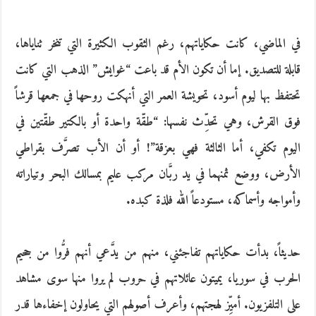
في الماضي، كانت حكاياتهم، رغم الثقوب الكثيرة التي تنخر ثناياها،
قابلة للتصديق. إما أن تكون الأم قد باعت “غوايش” الذهب التي كانت
تحتفظ بها ليوم أسود، تحويشة العمر التي أنهكت روحها في جمعها قرشاً
فوق القرش، وهي تحدِّث نفسها: “طقّة واحدة أو بالكتير طقّتين في
اليوم تكفي، أما الثالثة فهي بعزقة”! أو أن الأب تصرَّف بقراطي
الأرض، ووضع ثمنهما في يد ربَّان مركب عليم بمسالك البحر وتياراته
وأمواجه وأسماكه، مستودعاً الله فلذة كبده.
حديثاً، بدأت حكاياتهم تفاجئني، منهم من يدَّعي أنهم فرُّوا من جحيم
الحرب في سوريا، يميتون عائلاتهم في حروب لم يروا منها سوى مشاهد
على التلفزيون. أميِّز لهجتهم، وأعرف أصولهم التي يحاولون إخفاءها قدر