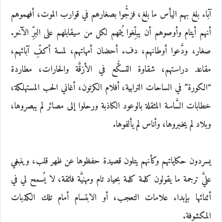
آباء بلغ بهم اليأس ما بلغ، فزجُّوا بصغارهم في قوارب الموت، أفهموهم
أنهم أيتام وأوصوهم أن يبلِّغوا يُتمهم لكل من سيقابلهم على البرِّ الآخر.
صغار، ودَّعوا أوطانهم، دفء أحضان أمهاتهم، لمسة أكفِّ آبائهم،
مقاعد دراستهم، شقاوة التسكُّع في الأزقَّة والحارات، مطاردة
“الكورة” في الساحات الترابية، أفلام الكرتون، أغاني الحب المستهلكة،
خطابات السَّاسة المثقلة بالوعود الكاذبة ورحلوا إلى مصائر لم يبصروها،
وبلاد لم يخبروها، وأناس لم يألفوها.
يسردون حكاياتهم وكأنهم يتلون قصيدة حفظوها عن ظهر قلب، وينبغي
عليَّ ترجمة ما يقولون كلمة كلمة بحياد تام ومهنيَّة فائقة، لا يُسمح لي في
أثنائها بإبداء علامات التعجب، أو الابتسام أمام تلك الكذبات
المكشوفة.