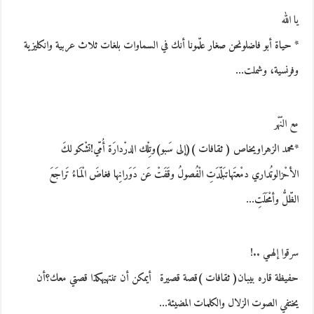
يا الله
* حياة أبو فاضلونحن صغار علّمونا أنك في السماوات بلغات ثلاث عربية وانكليزية
وفرنسية، وشملت…
مع النّهْر
*محمد الزهراويخاص ( ثقافات )(إلى سَبو)وتِلْك الدرْدارَة أُمّي!تشْكو لكَ
الأحْزالوتُداري دمْعتَهاتبَلّدَتِ الْفُصولُ وقَفَتْ عَن دَوَرانِها فغاضَ الْمَاءُ تَراجَعَ
الظّلُّ وأمْحَلَتِ…
سرقوا إلهـي ..!
حفيظة قاره بيبان( ثقافات )قصة قصيرة أيمكن أن تنتهيهكذا قصتي معك؟أن
يختفي الصوت الزلال والكلمات المضيئة…