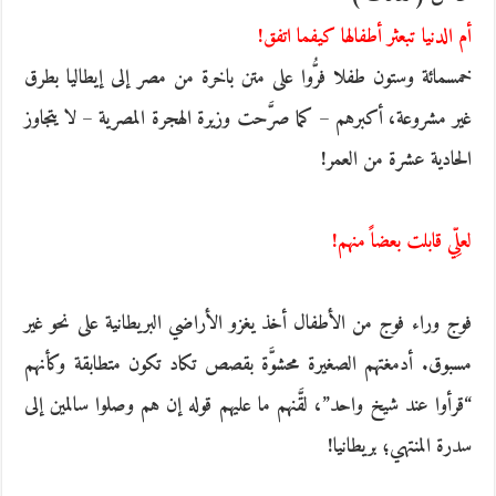
أم الدنيا تبعثر أطفالها كيفما اتفق!
خمسمائة وستون طفلا فرُّوا على متن باخرة من مصر إلى إيطاليا بطرق
غير مشروعة، أكبرهم – كما صرَّحت وزيرة الهجرة المصرية – لا يتجاوز
الحادية عشرة من العمر!
لعلِّي قابلت بعضاً منهم!
فوج وراء فوج من الأطفال أخذ يغزو الأراضي البريطانية على نحو غير
مسبوق. أدمغتهم الصغيرة محشوَّة بقصص تكاد تكون متطابقة وكأنهم
“قرأوا عند شيخ واحد”، لقَّنهم ما عليهم قوله إن هم وصلوا سالمين إلى
سدرة المنتهي؛ بريطانيا!