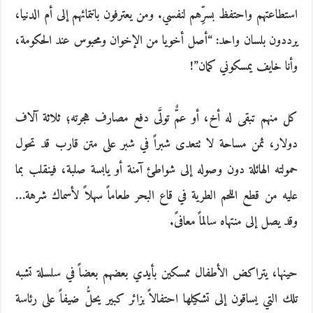
استطاعتهم واحتفظ بسرِّهم لنفسي. ومن يعترفون بانتمائهم إلى أم الدنيا،
يرددون بلسان واحد: “أصل أخويا من الإخوان ومحبوس عند الحكومة،
وأنا خايف يمسكوني كمان”!
كل منهم تبقى له أخ، أو عمٌّ تولَّى دفع مصارف هجرته؛ ثلاثة آلاف
دولار، ثمن مساحة لا تتعدى شبراً في شبر على متن قارب قد تحول
حمولته الهائلة دون وصوله إلى شواطئ آمنة أو يابسة صلبة، فينقلب بما
عليه من قطع اللحم الطرية في قاع البحر طعاماً سهلاً لأسماك شرهة…
وقد يصل إلى منتهاه سالماً معافىً.
حينها، يتراكض الأطفال ممسكين بأيدي بعضهم بعضاً في سلسلة تشبه
تلك التي يساقون إلى تشكيلها احتفالاً بزائر كبير يحلُّ ضيفاً على رئاسة