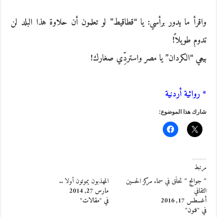
واقرأ ما يدور برأسي: يا “قطاقيط” لو تعلمون أن حلاوة هذا البلد لن
تدوم طويلاً!
بيعي “الكردان” يا مصر واستردِّي صغارك!
* روائية أردنية
شارك هذا الموضوع:
مرتبط
” جوانج ” تحلّق في سماء مركز الحسين
المهذبون يموتون أولا ..
الثقافي
مارس 27, 2014
أغسطس 17, 2016
في "مقالات"
في "فنون"