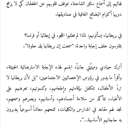
لهاثهم إلى أسماع سائق الشاحنة، تتوقف قلوبهم عن الخفقان كي لا يزعج
دويها أكوام البضائع الغافية في صناديقها.
في بريطانيا، يسألونهم: لماذا لم تطلبوا اللجوء في إيطاليا أو فرنسا؟
يتمترسون خلف إجابة واحدة: “سمعت إن بريطانيا بلد حلوة!”.
أترك حيادي ومهنيَّتي جانباً، ابتسم لهذه الإجابة الاسترضائية الخبيثة،
وأقرأ ما يدور في رؤوس الإخصائيين الاجتماعيين: “بل لأن بريطانيا لا
تردّ الأطفال، تتكفل بإقامتهم وإطعامهم، وكسوتهم، تعرضهم على
الأطباء، تتأكد من سلامة أجسادهم، وأسنانهم، وبصرهم وسمعهم،
تجد لهم مقاعد في ا
لمدارس والكليات، تمنحهم معاشاً أسبوعياً يتدبرون
به حاجاتهم الأساسية…”.