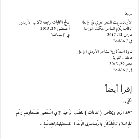
مرتبط
الأردن…بيت الشعر العربي في رابطة
نتائج انتخابات رابطة الكتاب الأردنيين
الكتاب يكرّم الشاعر حكمت النوايسة
أغسطس 25, 2013
مارس 13, 2017
في "إضاءات"
في "إضاءات"
ندوة استذكارية للشاعر الأردني الراحل
عاطف الفراية
نوفمبر 29, 2013
في "إضاءات"
إقرأ أيضاً
الْحَجَر..
*محمد الزهراويخاص ( ثقافات )الغضَب الوَحيد الذي اسْتعْصى عَلىمَعاوِلِهم رغْم
الحِراسَة والوقْتِالمُكبّل والرّصاصإلى الوَحْدة الفلسطينيةوانتِفاضَةٍ…