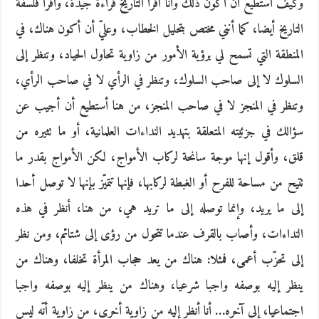
وكيف أستطيع أن أكون ذلك وأنا أقرأ التاريخ قراءة جيدة، وأقرأ فلسفة
التاريخ أيضا، كما أنني مختص بتحليل الخطاب، وعليّ أن أكون هناك، في
المنطقة التي تسمح لي برؤية الأمور من زاوية تحاول الحياد، وتنظر إلى
السلوك لا إلى صاحب السلوك، وتنظر في الرأي لا في صاحب الرأي،
وتنظر في المنجز لا في صاحب المنجز، من هنا أستطيع أن أجيب عن
سؤالك في جزئيته المتعلقة بتهديد النداءات العلمانية، أو ما تثيره من
قلق، وأقول إنها موجة سانحة لركاب الأمواج، لكن الأمواج بقدر ما
تتيح من مساحة للفرح أو الغبطة لركابها، فإنها تتميّز بإنها لا توصل أحدا
إلى ما يريد، وإنما توصله إلى ما تريد هي، من هنا، أنظر في هذه
النداءات، وأصاب بالقرف عندما تتحول من رؤى إلى شتائم، ومن نظر
إلى تحزّب أعمى، فمثلا: هناك من يعد حجاب المرأة تخلفا، وهناك من
ينظر إليه بوصفه واجبا شرعيا، وهناك من ينظر إليه بوصفه واجبا
اجتماعيا، إلى آخره… أنا أنظر إليه من زاوية أخرى، من زاوية أنّه ليس