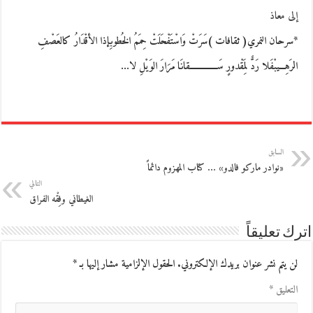
إلى معاذ
*سرحان النمري( ثقافات )سَرَتْ وَاسْتَفْحَلَتْ حِمَمُ الخُطوبِإذا الأقْدَارُ كالعَصْفِ
الرَهِـــيبْفَلا رَدٌّ لِمَقْدورٍ سَـــــــــــــقانَا مَرَارَ الوَيْلِ لا…
السابق
«نوادر ماركو فالدو» … كتاب المهزوم دائماً
التالي
الغيطاني وفِقْه الفراق
اترك تعليقاً
لن يتم نشر عنوان بريدك الإلكتروني.
الحقول الإلزامية مشار إليها بـ
*
التعليق
*