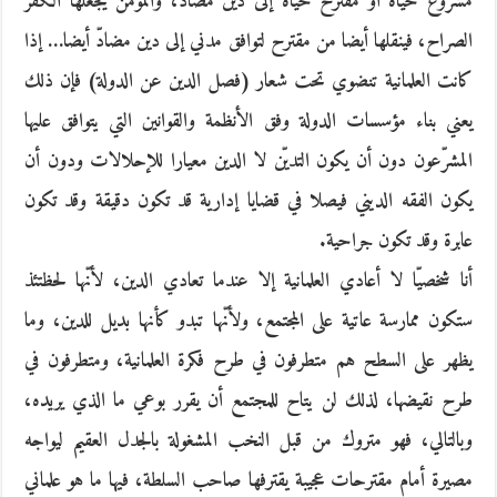
مشروع حياة أو مقترح حياة إلى دين مضاد، والمؤمن يجعلها الكفر
الصراح، فينقلها أيضا من مقترح لتوافق مدني إلى دين مضادّ أيضا… إذا
كانت العلمانية تنضوي تحت شعار (فصل الدين عن الدولة) فإن ذلك
يعني بناء مؤسسات الدولة وفق الأنظمة والقوانين التي يتوافق عليها
المشرّعون دون أن يكون التديّن لا الدين معيارا للإحلالات ودون أن
يكون الفقه الديني فيصلا في قضايا إدارية قد تكون دقيقة وقد تكون
عابرة وقد تكون جراحية.
أنا شخصيّا لا أعادي العلمانية إلا عندما تعادي الدين، لأنّها لحظتئذ
ستكون ممارسة عاتية على المجتمع، ولأنّها تبدو كأنها بديل للدين، وما
يظهر على السطح هم متطرفون في طرح فكرة العلمانية، ومتطرفون في
طرح نقيضها، لذلك لن يتاح للمجتمع أن يقرر بوعي ما الذي يريده،
وبالتالي، فهو متروك من قبل النخب المشغولة بالجدل العقيم ليواجه
مصيرة أمام مقترحات عجيبة يقترفها صاحب السلطة، فيها ما هو علماني