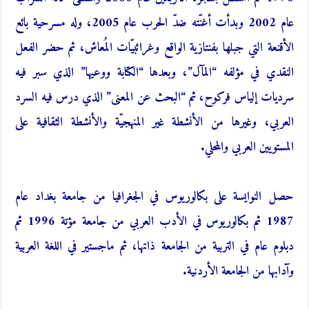
عام 2002 وبدأت أغنّته ضدّ الحرب عام 2005، وله مسرحية بائع
الأقنعة التي جبلها بفنتازية الواقع وغرائبيّات المُعاش، ثم حضر الفعل
النقدي في مؤلفه “المآل”، وبعدها “الكتابة ووعيها” الذي سبر فيه
سرديات إلياس فركوح، ثم “البحث عن المعنى” الذي درس فيه السرد
العربي، وغيرها من الأنشطة غير المنهجيّة والأنشطة الثقافية على
المستويين العربي والمحلي.
حصل النوايسة على بكالوريوس في الجغرافيا من جامعة بغداد عام
1987 ثم بكالوريوس في الأدب العربي من جامعة مؤتة 1996 ثم
دبلوم عام في التربية من الجامعة ذاتها، ثم ماجستير في اللغة العربية
وآدابها من الجامعة الأردنية.