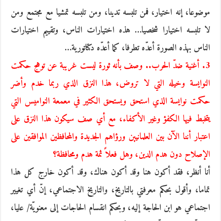
موضوعا، إنه اختيار، فمن تلبسه تدينا، ومن تلبسه تمشيا مع مجتمع ومن
لا تلبسه اختيارا شخصيا… هذه اختيارات الناس، وتقييم اختيارات
الناس بهذه الصورة أعدّه تطرفا، كما أعدّه دكتاتورية…
3. أغنية ضدّ الحرب.. وصف بأنه ثورة ليست غريبة عن توهج حكمت
النوايسة وخيله التي لا تروض، هذا النزق الذي ربما خدم وأضر
حكمت نوايسة الذي استحق ويستحق الكثير في معمعة النواميس التي
يتخبط فيها الكفؤ وغير الأكفاء، مع أي صف سيكون هذا النزق على
اعتبار أننا الآن بين العلمانيين ورؤاهم الجديدة والمحافظين الموافقين على
الإصلاح دون هدم الدين، وهل فعلاً ثمة هدم ومحافظة؟
أنا أنظر، فقد أكون هنا وقد أكون هناك، وقد أكون خارج كل هذا
تماما، وأقول بحكم معرفتي بالتاريخ، والتاريخ الاجتماعي، إنّ أي تغيير
اجتماعي هو ابن الحاجة إليه، وبحكم انقسام الحاجات إلى معنويّة/ عليا،