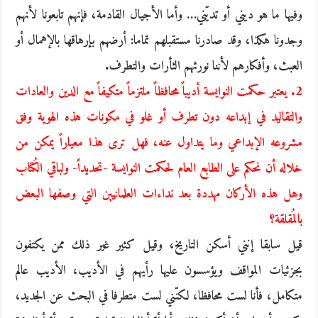
وفيها ما هو ديني أو تديّني… وأما الأجيال القادمة، فإنهم تابعونا لأنهم
وجدونا هكذا، وقد صادرنا مستقبلهم تماما: أرضهم بإرهاقها بالإهمال أو
العبث، وأفكارهم لأننا نورثهم الثأرات والتطرف.
2. يعتبر حكمت النوايسة أديباً محافظاً ملتزماً متكيفاً مع الدين والعادات
والتقاليد في إبداعه دون تطرف أو غلو في مكونات هذه الهوية وفق
مشروعه الإبداعي وما يتداول عنه، فهل ترى هذا معياراً يمكن من
خلاله أن نحكم على الطابع العام لحكمت النوايسة -تحديداً- ولباقي الكُتاب
وهل هذه الأركان مهددة بعد نداءات العلمانيين التي وصفها البعض
بالمُقلقة؟
قيل سابقا إنني أسكن التاريخ، وقيل كثير غير ذلك ممن يكتفون
بجزئيات المواقف ويؤسسون عليها رأيهم في الأديب، الأديب عالم
متكامل، فأنا لست محافظا، لكنّني لست متطرفا في البحث عن الجديد،