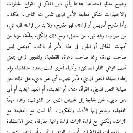
وتصبح مطلبا اجتماعيا عندها يأتي دور المفكر في اقتراح الخيارات
والاختيارات لشكل معالجة الأمر الذي تذمر منه الناس… هكذا…
وأما مقترح أدونيس أو قراءته، فهو مقترح، ولا بد من قراءته ففيه شيء
من صواب، وفيه شيء من خطل، ومع ذلك يشكّل، بعامّة، جزءا من
أدبيات النقاش أو الحوار في هذا الأمر أو ذاك… أدونيس ليس
صاحب نبوءة، وإنما صاحب دعوة، للقطعية، ولتفجير الوعي بمعنى
نسف الوعي القار الساكن، وأشياء أخرى لست بصدد مناقشتها، وإما
إعادة صياغة النص الديني، فأمر عجيب، أي نص ديني، هل نملك حق
صياغة النص الديني، القرآن مثلا، أم الحديث، أم العهد الجديد أم أي
نص ديني، نحن بحاجة إلى تخليص الدين من الشوائب، وهذه مهمّة
الفقهاء، ويدعو إليها الأدباء والمفكرون… أنا لست مع القطيعة مع
التراث، ولكنني مع قراءة التراث قراءة واعية مفارقة، بمعنى الاستفادة
من المعطيات التراثية التي أسست للوعي البائس، أو الوعي المزيف،