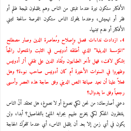
الأفكار ستكون نيرة عندما تنبثق من الناس وهم يتململون نتيجة ظلم أو
فقر أو تهميش، وعندما يتحرك الناس ستكون الفرصة سانحة لتبني
الأفكار أو عدم تبنيها.
4. ازدادت نداءات فصل وإصلاح ومُعاصرة الدين وصار مصطلح
“المؤسسة الدينية” الذي أطلقه أدونيس في الثابت والمتحول رائجاً
بشكل لافت، فهل تأخر العلمانيون ونُقاد الدين على تقفي أثر أدونيس
وظهروا في السنوات الأخيرة أم كان أدونيس صاحب نبوءة؟ وهل
فعلاً علينا أن نعيد صياغة النص الديني وفق حاجة هذه العصر وأمسى
رجعياً وفق ما يتدوال؟
دعني أصارحك: من نحن لكي نصوغ أو لا نصوغ، هل تعتقد أنّ الناس
ينتظرون المفكر لكي يخرج عليهم بجرابه المليئ بالتفاصيل؟ أبدا، ولن
يكون في أي زمن إلا بعد أن يتململ الناس، أي عندما تتحرّك الحاجة