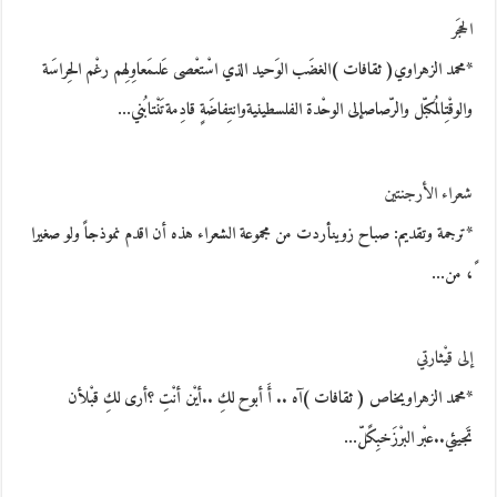
الحجَر
*محمد الزهراوي( ثقافات )الغضَب الوَحيد الذي اسْتعْصى عَلىمَعاوِلِهم رغْم الحِراسَة
والوقْتِالمُكبّل والرّصاصإلى الوحْدة الفلسطينيةوانتِفاضَةٍ قادِمةتَنْتابُني…
شعراء الأرجنتين
*ترجمة وتقديم: صباح زوينأردت من مجموعة الشعراء هذه أن اقدم نموذجاً ولو صغيرا
ً، من…
إلى قيْثارتي
*محمد الزهراويخاص ( ثقافات )آه .. أَ أبوح لكِ ..أيْن أنْتِ ؟أرى لكِ قبْلأن
تَجيئي..عبْر البرْزَخبِكًلّ…