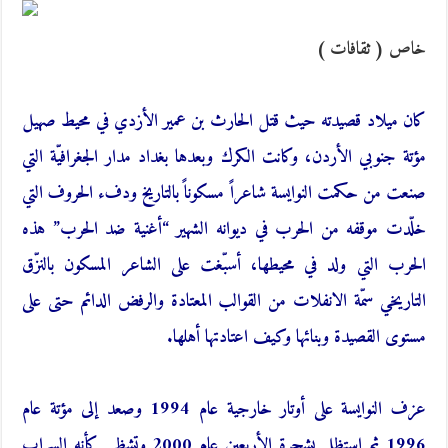
خاص ( ثقافات )
كان ميلاد قصيدته حيث قتل الحارث بن عمير الأزدي في محيط صهيل
مؤتة جنوبي الأردن، وكانت الكرك وبعدها بغداد مدار الجغرافيّة التي
صنعت من حكمت النوايسة شاعراً مسكوناً بالتاريخ ودفء الحروف التي
خلّدت موقفه من الحرب في ديوانه الشهير “أغنية ضد الحرب” هذه
الحرب التي ولد في محيطها، أسبّغت على الشاعر المسكون بالنزّق
التاريخي سمّة الانفلات من القوالب المعتادة والرفض الدائم حتى على
مستوى القصيدة وبنائها وكيف اعتادتها أهلها.
عزف النوايسة على أوتار خارجية عام 1994 وصعد إلى مؤتة عام
1996 ثم استظل بشجرة الأربعين عام 2000 وتشظى كأنه السراب