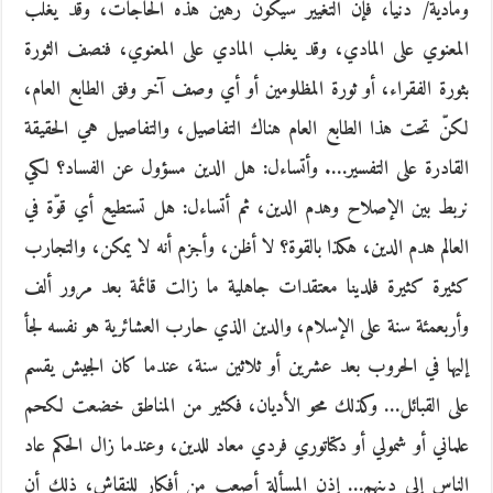
وماديّة/ دنيا، فإنّ التغيير سيكون رهين هذه الحاجات، وقد يغلب
المعنوي على المادي، وقد يغلب المادي على المعنوي، فنصف الثورة
بثورة الفقراء، أو ثورة المظلومين أو أي وصف آخر وفق الطابع العام،
لكنّ تحت هذا الطابع العام هناك التفاصيل، والتفاصيل هي الحقيقة
القادرة على التفسير…. وأتساءل: هل الدين مسؤول عن الفساد؟ لكي
نربط بين الإصلاح وهدم الدين، ثم أتساءل: هل تستطيع أي قوّة في
العالم هدم الدين، هكذا بالقوة؟ لا أظن، وأجزم أنه لا يمكن، والتجارب
كثيرة كثيرة فلدينا معتقدات جاهلية ما زالت قائمة بعد مرور ألف
وأربعمئة سنة على الإسلام، والدين الذي حارب العشائرية هو نفسه لجأ
إليها في الحروب بعد عشرين أو ثلاثين سنة، عندما كان الجيش يقسم
على القبائل… وكذلك محو الأديان، فكثير من المناطق خضعت لكحم
علماني أو شمولي أو دكتاتوري فردي معاد للدين، وعندما زال الحكم عاد
الناس إلى دينهم… إذن المسألة أصعب من أفكار للنقاش، ذلك أن