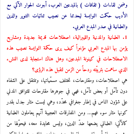
وضمن لقاءات ( ثقافات ) بالمبدعين العرب، أجرت الحوار الآتي مع
الأديب حكمت النوايسة ليحدثنا عن نصيب ثنائيات التنوير والدين
والعلمانية في صدر المبدع العربي.
1. العلمانية والمدنية والليبرالية، اصطلاحات قديمة جديدة ومشاريع
يؤمن بها المبدع العربي مؤخراً كيف يرى حكمة النوايسة نصيب هذه
الاصطلاحات في كينونة المبدعين، وهل هناك استجابة لدى النشء
الذي ساهمت بتربيّته ردحاً من الزمن لتقبل هذه الرؤى؟
هي اصطلاحات، ومقترحات، تختلف مسمّياتها، وتنتقل على الشفاه
دون تأمّل أو بعض تأمّل، فهي في جوهرها مقترحات للتوافق المدني
على شؤون الناس في إطار جغرافي محدّد، وهي ليست مثار جدل بقدر
كونها مثار سوء فهم… ومن المفارقات العجيبة أنّهم يعاملون العلمانية
كالآتي: العلماني يضعها ضدّ الدين، وليس محايدة معه، فيحوّلها من