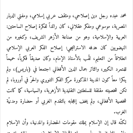
محمد عبده رجل دين إصلاحي، ومثقف عربي إسلامي، ومفتي الديار
المصرية، موسوعي ومفكر عقلاني، كان رائداً لفكرة إصلاح الساحتين:
العربية والإسلامية، وهو من صناعة الأزهر الشريف، وكغيره من
النهضويين كان هدفه الاستراتيجي: إصلاح الفكر العربي الإسلامي
انطلاقاً من التعليم، لقّب بالأستاذ الإمام، وكان صديقاً فكرياً، حميماً
للمتمرد الكبير، والثائر جمال الدين الأفغاني اجتمعا في (باريس)، ولم
ينكرا معاً كون المدينة المذكورة مركز الفكر التنويري والحرّ في أوروبا، لم
تكن شخصيته مقلقة للسلطتين التقليدية الأزهرية، والسياسية، كما كانت
شخصية الأفغاني، ولم يخف إعجابه بالتقدم الغربي أو حضارة ومدنيّة
الغرب.
لكنّه قال إن الإسلام يملك مقومات الحضارة والمدنية، وأن الإسلام