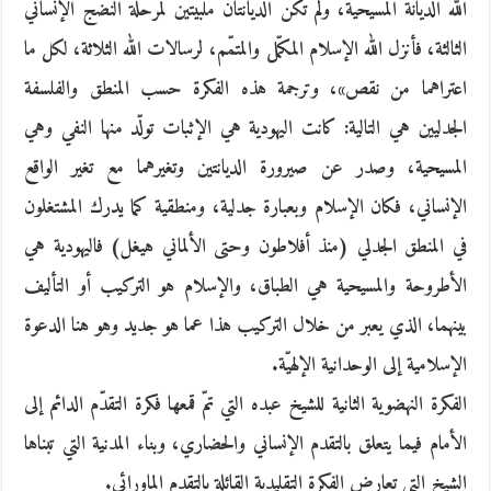
الله الديانة المسيحية، ولم تكن الديانتان ملبّيتين لمرحلة النضج الإنساني
الثالثة، فأنزل الله الإسلام المكمّل والمتمّم، لرسالات الله الثلاثة، لكل ما
اعتراهما من نقص»، وترجمة هذه الفكرة حسب المنطق والفلسفة
الجدليين هي التالية: كانت اليهودية هي الإثبات تولّد منها النفي وهي
المسيحية، وصدر عن صيرورة الديانتين وتغيرهما مع تغير الواقع
الإنساني، فكان الإسلام وبعبارة جدلية، ومنطقية كما يدرك المشتغلون
في المنطق الجدلي (منذ أفلاطون وحتى الألماني هيغل) فاليهودية هي
الأطروحة والمسيحية هي الطباق، والإسلام هو التركيب أو التأليف
بينهما، الذي يعبر من خلال التركيب هذا عما هو جديد وهو هنا الدعوة
الإسلامية إلى الوحدانية الإلهيّة.
الفكرة النهضوية الثانية للشيخ عبده التي تمّ قمعها فكرة التقدّم الدائم إلى
الأمام فيما يتعلق بالتقدم الإنساني والحضاري، وبناء المدنية التي تبناها
الشيخ التي تعارض الفكرة التقليدية القائلة بالتقدم الماورائي.