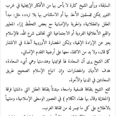
السابقة، ورأى الشيخ كثرة لا بأس بها من الأفكار الإيجابية في غرب
التنوير يمكن للمسلمين الأخذ بها أو الاستئناس بها بلا تردد، مثل: مبدأ
العقل والعقلانية، والحرية والإنسانية مع بعض التحفّظ إزاء المعايير
والقيم الأخلاقية الفردية أو الاجتماعية التي تخالف شرع الله. فالإسلام
يعبر عن الإرادة الإلهية، ولكن الحضارة الأوروبية آخذة في الانتشار
كما قال، ولا بد من الالتقاء معها على أرضية التقدم الإنساني.
كان الشيخ يرى أن السعادة لها قوانينها وهندستها وهي أي، السعادة،
هدف الأديان والحضارات وإن اتباع الإسلام الصحيح طريق
السعادتين في الدنيا والآخرة.
تمتع الشيخ بثقافة فلسفية واسعة، مبتدئاً بثقافة العقل التي دشنتها فرقة
(المعتزلة وقال بها علماء الكلام ) في العصور الوسطى الإسلامية، ومنتهياً
بالاطلاع على كل ما تيسر له من ثقافة الغرب.