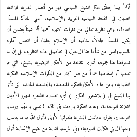
أوّلاً فيما يتعلّق بفكر الشيخ السياسي فهو من أنصار النظرية الذائعة
الصيت في الثقافة السياسية العربية والإسلامية، أعني الحاكم المستبّد
العادل، وهي نظرية تعاني من ثغرات كثيرة أهمها ألّا شيئاً يضمن أن
يكون المستبّد عادلاً، خاصة أن الإسلام يعلمنا: أن النفس أمّارة
بالسوء.وليس من شأننا هنا الدخول في تفاصيل هذه النظرية، بل إنّ ما
يستوقفنا هنا مجموعة أخرى مختلفة من الأفكار النهضوية للشيخ، التي تم
تغييبها أو إسقاطها عمداً من قبل كثير من التيّارات الإسلامية الفكرية
التقليدية، ومن هذه الأفكار:الفكرة المنطقية، والفلسفية الجدلية التي تأثر
بها الشيخ في (اللاشعور الفكري ) أي: تفسيره لظاهرة ظهور الأديان
الثلاثة التوحيدية، وهذه الفكرة وردت في كتابه الرئيسي والمهّم «رسالة
التوحيد»، يقول: «عاشت البشرية طفولتها الأولى فأنزل الله لها ما يناسب
وعيها الديني فكانت اليهودية، وفي المرحلة الثانية من نضج الإنسانية أنزل