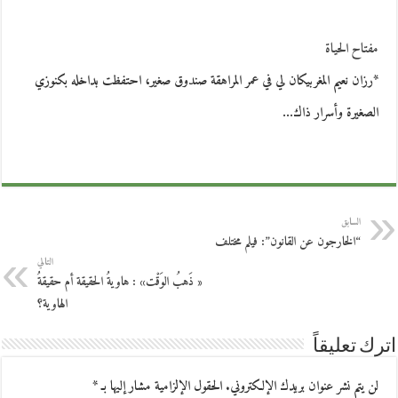
مفتاح الحياة
*رزان نعيم المغربيكان لي في عمر المراهقة صندوق صغير، احتفظت بداخله بكنوزي
الصغيرة وأسرار ذاك…
السابق
“الخارجون عن القانون”: فيلم مختلف
التالي
« ذَهبُ الوَقْت» : هاويةُ الحقيقة أم حقيقةُ
الهاوية؟
اترك تعليقاً
لن يتم نشر عنوان بريدك الإلكتروني.
الحقول الإلزامية مشار إليها بـ
*