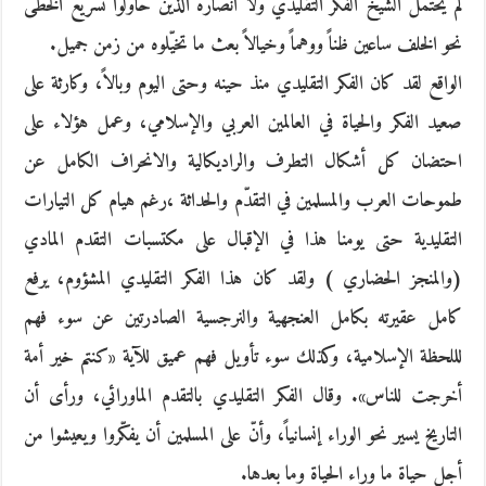
لم يحتمل الشيخ الفكر التقليدي ولا أنصاره الذين حاولوا تسريع الخطى
نحو الخلف ساعين ظناً ووهماً وخيالاً بعث ما تخيّلوه من زمن جميل.
الواقع لقد كان الفكر التقليدي منذ حينه وحتى اليوم وبالاً، وكارثة على
صعيد الفكر والحياة في العالمين العربي والإسلامي، وعمل هؤلاء على
احتضان كل أشكال التطرف والراديكالية والانحراف الكامل عن
طموحات العرب والمسلمين في التقدّم والحداثة ،رغم هيام كل التيارات
التقليدية حتى يومنا هذا في الإقبال على مكتسبات التقدم المادي
(والمنجز الحضاري ) ولقد كان هذا الفكر التقليدي المشؤوم، يرفع
كامل عقيرته بكامل العنجهية والنرجسية الصادرتين عن سوء فهم
لللحظة الإسلامية، وكذلك سوء تأويل فهم عميق للآية «كنتم خير أمة
أخرجت للناس». وقال الفكر التقليدي بالتقدم الماورائي، ورأى أن
التاريخ يسير نحو الوراء إنسانياً، وأنّ على المسلمين أن يفكّروا ويعيشوا من
أجل حياة ما وراء الحياة وما بعدها.