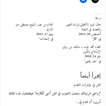
مرتبط
جمال الدين الأفغاني..إرادة التغيير
أعلام من مصر: الشيخ مصطفى عبد
والتجديد في النهضة
الرازق
أغسطس 30, 2015
يوليو 17, 2015
في "فكر"
في "إضاءات"
المُجَدِّدُ مُحَمَّد عَبْدُه .. مَشَاهِدٌ مِن رُؤَى
الإصْلاحِ والتَّنْوِيرِ
مايو 24, 2018
في "خبر رئيسي"
إقرأ أيضاً
الفن في مؤشرات التقدم
*إبراهيم غرايبةلقد وضعت الشعوب في الفن أسمى أفكارها" هيغلتحاول هذه المقالة
أمرين؛ أن تقدم في…