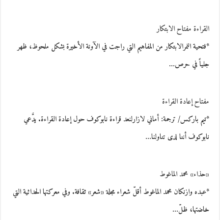
القراءة مفتاح الابتكار
*فتحية النمرالابتكار من المفاهيم التي راجت في الآونة الأخيرة بشكل ملحوظ، ظهر
جلياً في حرص…
مفتاح إعادة القراءة
*تيم باركس/ ترجمة: أماني لازارلنعد قراءة نابوكوف حول إعادة القراءة. يدَّعي
نابوكوف أننا لدى تناولنا…
«حذاء» محمد الماغوط
*عبده وازنكان محمد الماغوط أقلّ شعراء مجلة «شعر» ثقافة. وفي معركتها الحداثية التي
خاضتها، ظلّ…