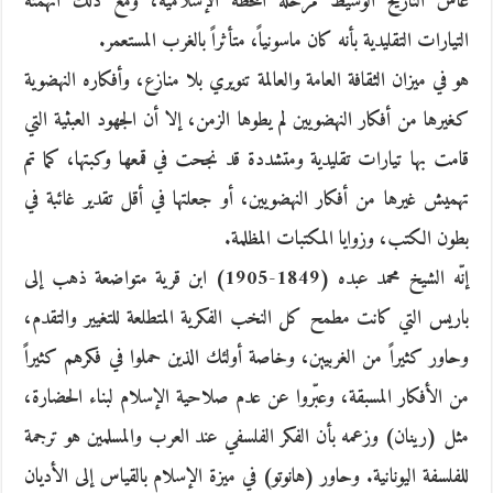
عاش التاريخ الوسيط مرحلة اللحظة الإسلامية، ومع ذلك اتهمته
التيارات التقليدية بأنه كان ماسونياً، متأثراً بالغرب المستعمر.
هو في ميزان الثقافة العامة والعالمة تنويري بلا منازع، وأفكاره النهضوية
كغيرها من أفكار النهضويين لم يطوها الزمن، إلا أن الجهود العبثية التي
قامت بها تيارات تقليدية ومتشددة قد نجحت في قمعها وكبتها، كما تم
تهميش غيرها من أفكار النهضويين، أو جعلتها في أقل تقدير غائبة في
بطون الكتب، وزوايا المكتبات المظلمة.
إنّه الشيخ محمد عبده (1849-1905) ابن قرية متواضعة ذهب إلى
باريس التي كانت مطمح كل النخب الفكرية المتطلعة للتغيير والتقدم،
وحاور كثيراً من الغربيين، وخاصة أولئك الذين حملوا في فكرهم كثيراً
من الأفكار المسبقة، وعبّروا عن عدم صلاحية الإسلام لبناء الحضارة،
مثل (رينان) وزعمه بأن الفكر الفلسفي عند العرب والمسلمين هو ترجمة
للفلسفة اليونانية. وحاور (هانوتو) في ميزة الإسلام بالقياس إلى الأديان