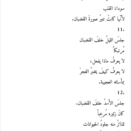
سوداءَ القلب
لأنّها كانتْ تنيرُ صورةَ القضبان.
.11
جلسَ الليلُ خلفَ القضبان
مُرتبكاً
لا يعرفُ ماذا يفعل،
لا يعرفُ كيفَ يخبرُ الفجرَ
بمأساته العجيبة.
.12
جلسَ الأسدُ خلفَ القضبان.
كانَ زئيره مُرعِباً
تتناثرُ منه جلودُ الحيوانات