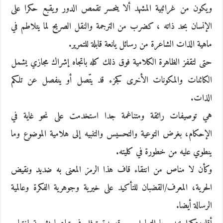
ويكون من غرائبية المشهد ألا ينحسر تقمص الدور ويقبع حكرا على
الإنسان بحد ذاته ، كضرب من الترجمة والنقل الصريح لما يتلاطم في
ماهية الذات الشاعرة من رسائل يانعة قابلة للتمرير.
حتى لتقفز الظاهرة الكلامية فوق ذلك كله باتجاه إشراك مجازي يشمل
الكائنات والمكونات الأخرى كجزء قد يتّصل أو ينفصل عن تلكم
الذات.
هي توصيفات رائقة ومتناغمة جدا استخدمت على نحو غاية في
الإحكام، بغرض التوعية والتحسيس والتنبيه إلى هلامية الموضوع وما
ينطوي عليه من خطورة في كليته.
وكأن لا مناص من انتقاء قاف هذا الرمز المعنى به ضديد ونقيض
الحرية، المعرف/القضبان للتأكيد على خيرية وجوهرية الفكرة وعالمية
الرسالة أيضا.