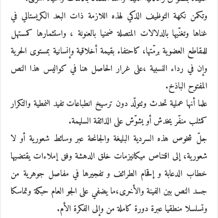
وتكمن نكهة التوظيف الذكي لهذه اللازمة ذات البعد الكريستالي في
غناها وتغنّيها بالدلالات المتصلة ضمنيا بالعنونة ، واستثمارها كمستهل
للمقاطع العضوية برمّتها، كاحتفاء بقيمة أخلاقية وإنسانية بمستوى الحرية
وإن في رداء النسبية ،على غرار الحاصل هنا في كواليس هذا النص
المفتوح الباذخ.
علما أنها عملية تحدث وتتولّد دون ترسيخ انطباعات تفيد النمطية والتكرار
كمثلب منفّر يخدش أو يشوّش على الذائقة السليمة.
جلّ شخوص هذه السردية البليغة والجانحة عبر وسائط شعورية أو لا
شعورية، إلى اقتناص ميكانيزمات خلق الدهشة وفق إملاءات يقتضيها
خطاب الدعابة و إقحام الطرائف و تفجيرها في مفاصل جوهرية من
جسد النص بين الفينة والأخرى،ما يضفي على الجو العام حبكة وتماسكا
وتسلسلا منطقيا عبرة دورة كاملة من وإلى الفكرة الأم.