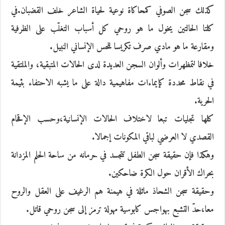
كذلك سجن الصوفي كمحاكاة نوعية لحياة الشاعر خلف القضبان.في
كلتا الحالتين يخول ما هو روحي كل أسباب التغلّب على الظرفية
ومقارعة ما هو مادي صرف تكريسا للحس الإنساني النبيل.
خلافا لتمظهرات وألوان السجن العديدة لدى الحالات المتبقية، والملتقية
في نقاط محددة كإيماءات مفاهيمية دالة على ما يشبه الاحتفاء بثيمة
الحرية.
كلها تجليات تبعا لاختلاف الحالات الإنسانية،وحسب الإقحام
القصدي لا العرضي لباقي المكونات إجمالا.
وهكذا فإن حقيقة سجن الطفل تتجسد في حرمانه من ساحة الحلم المزدانة
بحراك الأقران حول الكرة ضاحكين.
وحقيقة سجن الشحاذ ماثلة في هيمنة هم الرغيف على العقل والروح
معا،حدّ التشبع بهواجس كابوسية مهولة ترمز إلى سجن روحي قاتل.