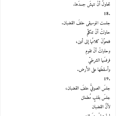
تحاولُ أنْ تنهشَ جسدَها.
.18
جلست الموسيقى خلفَ القضبان.
حاولتْ أنْ تتكلّم
فتحوّلَ كلامُها إلى أنين،
وحاولتْ أنْ تقوم
فرفسَها الشرطيّ
وأسقطَها على الأرض.
.19
جلسَ الصوفيُّ خلفَ القضبان،
جلسَ بقلبٍ مُطمئن
لأنَّ القضبان