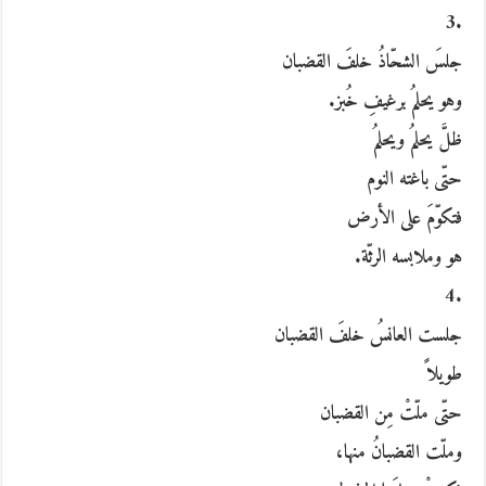
.3
جلسَ الشحّاذُ خلفَ القضبان
وهو يحلمُ برغيفِ خُبز.
ظلَّ يحلمُ ويحلمُ
حتّى باغته النوم
فتكوّمَ على الأرض
هو وملابسه الرثّة.
.4
جلست العانسُ خلفَ القضبان
طويلاً
حتّى ملّتْ مِن القضبان
وملّت القضبانُ منها،