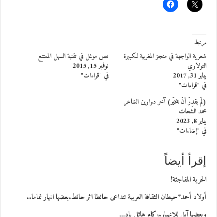
مرتبط
شعرية الواجهة في منجز المغربية لكبيرة
نص موغل في تقنية السهل الممتنع
التولاوي
نوفمبر 15, 2015
يناير 31, 2017
في "قراءات"
في "قراءات"
(لمْ يقدِرْ أنْ يتخيَّر) آخر دواوين الشاعر
محمد الشحات
يناير 8, 2023
في "إضاءات"
إقرأ أيضاً
الحرية المفاجئة!
أولاد أحمد*حيطان الثقافة العربية تتداعى حائطا اثر حائط.بعضها انهار تماما..
وبعضها آيل للانهيار.ركام هائل بادٍ…