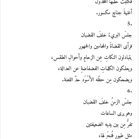
فكتبتْ حلمَها المخذول
أغنيةَ جناحٍ مكسور.
.5
جلسَ البريءُ خلفَ القضبان
فرأى القضاةَ والمحامين والجمهور
يتبادلون النكاتِ عِن الزحامِ وأحوالِ الطقس،
ويعلكون الكلماتِ الفضفاضةِ عن العدالة،
ويضحكون مِن حظّه الأسْوَد حدّ اللعنة.
.6
جلسَ الزمنُ خلفَ القضبان
وهو يرى الساعات
تفرُّ مِن بين يديه الضعيفتين
مثل طيورٍ فُتِحَ لها،