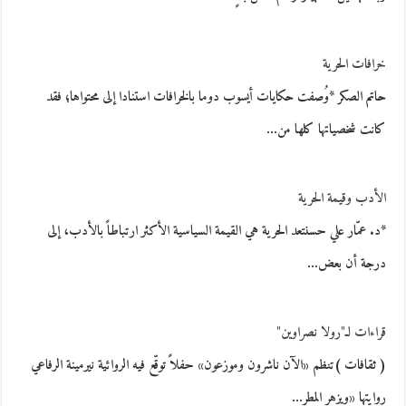
خرافات الحرية
حاتم الصكر *وُصفت حكايات أيسوب دوما بالخرافات استنادا إلى محتواها؛ فقد
كانت شخصياتها كلها من…
الأدب وقيمة الحرية
*د. عمّار علي حسنتعد الحرية هي القيمة السياسية الأكثر ارتباطاً بالأدب، إلى
درجة أن بعض…
قراءات لـ"رولا نصراوين"
( ثقافات )تنظم «الآن ناشرون وموزعون» حفلاً توقّع فيه الروائية نيرمينة الرفاعي
روايتها «ويزهر المطر…