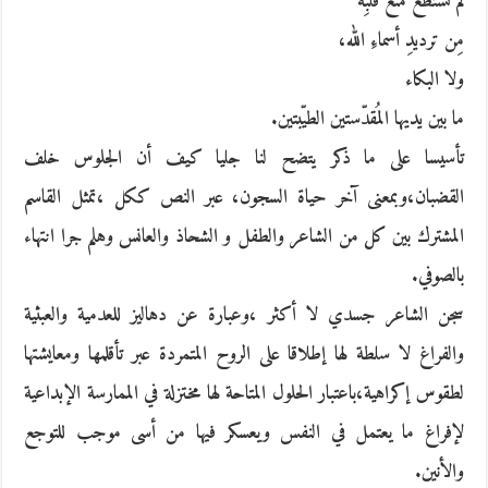
لم تستطعْ منعَ قلبِه
مِن ترديدِ أسماءِ الله،
ولا البكاء
ما بين يديها المُقدّستين الطيّبتين.
تأسيسا على ما ذكر يتضح لنا جليا كيف أن الجلوس خلف
القضبان،وبمعنى آخر حياة السجون، عبر النص ككل ،تمثل القاسم
المشترك بين كل من الشاعر والطفل و الشحاذ والعانس وهلم جرا انتهاء
بالصوفي.
سجن الشاعر جسدي لا أكثر ،وعبارة عن دهاليز للعدمية والعبثية
والفراغ لا سلطة لها إطلاقا على الروح المتمردة عبر تأقلمها ومعايشتها
لطقوس إكراهية،باعتبار الحلول المتاحة لها مختزلة في الممارسة الإبداعية
لإفراغ ما يعتمل في النفس ويعسكر فيها من أسى موجب للتوجع
والأنين.