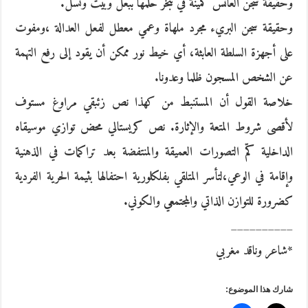
وحقيقة سجن العانس كمينة في تبخر حلمها ببعل وبيت ونسل.
وحقيقة سجن البريء مجرد ملهاة وعمي معطل لفعل العدالة ،ومفوت
على أجهزة السلطة العابثة، أي خيط نور ممكن أن يقود إلى رفع التهمة
عن الشخص المسجون ظلما وعدونا.
خلاصة القول أن المستنبط من كهذا نص زئبقي مراوغ مستوف
لأقصى شروط المتعة والإثارة. نص كريستالي محض توازي موسيقاه
الداخلية كمّ التصورات العميقة والمنتفضة بعد تراكمات في الذهنية
وإقامة في الوعي،لتأسر المتلقي بفلكلورية احتفالها بثيمة الحرية الفردية
كضرورة للتوازن الذاتي والمجتمعي والكوني.
__________
*شاعر وناقد مغربي
شارك هذا الموضوع: