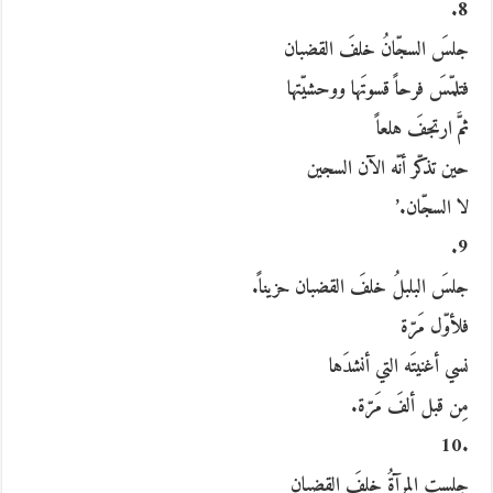
8.
جلسَ السجّانُ خلفَ القضبان
فتلمّسَ فرحاً قسوتَها ووحشيّتها
ثمَّ ارتجفَ هلعاً
حين تذكّر أنّه الآن السجين
لا السجّان.’
9.
جلسَ البلبلُ خلفَ القضبان حزيناً.
فلأوّل مَرّة
نسي أغنيتَه التي أنشدَها
مِن قبل ألفَ مَرّة.
.10
جلست المرآةُ خلفَ القضبان