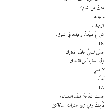
بحثتْ عن نقطتِها،
لم تجدها
فارتبكتْ
مثل أمٍّ ضيّعتْ وحيدَها في السوق.
.16
جلسَ المنفيُّ خلفَ القضبان
فرأى صفوفاً من القضبان
لا تنتهي
أبداً.
.17
جلست التفّاحةُ خلفَ القضبان،
فَذُهِلتْ وهي ترى عشرات السكاكين