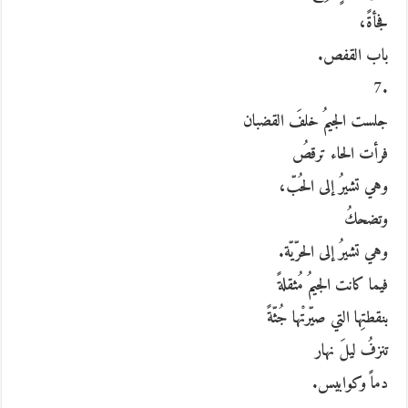
فجأةً،
باب القفص.
.7
جلست الجيمُ خلفَ القضبان
فرأت الحاء ترقصُ
وهي تشيرُ إلى الحُبّ،
وتضحكُ
وهي تشيرُ إلى الحرّيّة.
فيما كانت الجيمُ مُثقلةً
بنقطتِها التي صيّرتْها جُثّةً
تنزفُ ليلَ نهار
دماً وكوابيس.