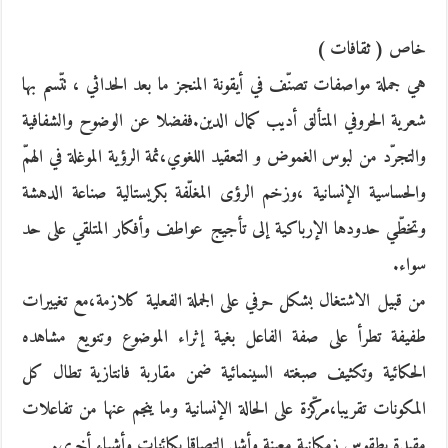
خاص ( ثقافات )
هي جملة مواصفات تصنّف في أيقونة المنجز ما بعد الحداثي ، تتّسم بها
شعرية الحروفي المتألق أديب كمال الدين.ففضلا عن الوضوح والشفافية
والتجرّد من لبوس الغموض و التعقيد اللغوي،ثمة الرؤية الموغلة في الهمّ
والحساسية الإنسانية ،وزخم الرؤى المغلّفة بكريستالية صناعة الدهشة
وتخطّي حدودها الإرباكية إلى تأجيج عواطف وأفكار المتلقي على حد
سواء.
من قبيل الاشتغال بشكل حرفي على الجملة الفعلية كلازمة،مع تغييرات
طفيفة تطرأ على صفة الفاعل بغية إثراء الموضوع وتنويع مشاهده
الحكائية وتكثيف صبغته السينمائية ضمن مقاربة فانتازية تطال كل
المكونات تقريبا،مركّزة على الحالة الإنسانية وما ينجم عنها من تفاعلات
مقيدة بطقوس زمكانية معينة وأشد التصاقا بكائنات وأشياء أخرى.