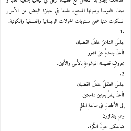
أقله،هكذا يجدر بنا التعامل مع قصيدة ترفل في تباهيها بشعبية لغتها و
صفاء قاموسها وبسهلها الممتنع، طمعا في حيازة البعض من الأسرار
المسكوت عنها ضمن مستويات الحمولات الوجدانية والفلسفية والكونية.
.1
جلسَ الشاعرُ خلفَ القضبان
فأخذَ يدمدمُ على الفور
بحروفِ قصيدته الموشومةِ بالأسى والأنين.
2.
جلسَ الطفلُ خلفَ القضبان
فأخذَ ينظرُ بعينين دامعتين
إلى الأطفالِ في ساحةِ الحلم
وهم يتقافزون
ضاحكين حولَ الكُرة.