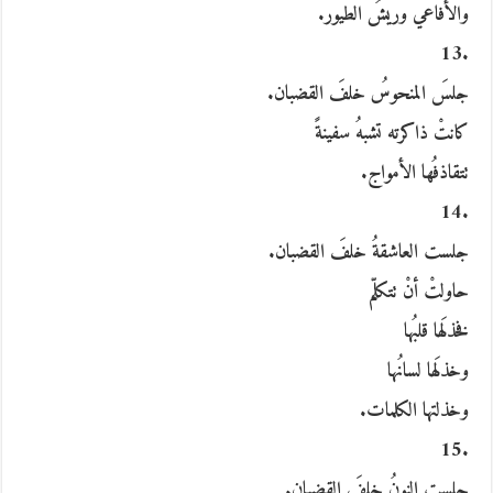
والأفاعي وريشُ الطيور.
.13
جلسَ المنحوسُ خلفَ القضبان.
كانتْ ذاكرته تشبهُ سفينةً
تتقاذفُها الأمواج.
.14
جلست العاشقةُ خلفَ القضبان.
حاولتْ أنْ تتكلّم
فخذلَها قلبُها
وخذلَها لسانُها
وخذلتها الكلمات.
.15
جلست النونُ خلفَ القضبان.