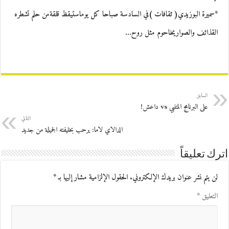
*سميرة البوزيدي( ثقافات )في السادسة صباحا كل يوماستيقظ قلقةمن حلم تشطره
القذائف والصواريخاحوم مثل روح…
السابق
على البرنامج المتنبي vs داعش!
التالي
الدالاي لاما: يرحب بخليفته الجميلة من جديد
اترك تعليقاً
لن يتم نشر عنوان بريدك الإلكتروني.
الحقول الإلزامية مشار إليها بـ
*
التعليق
*