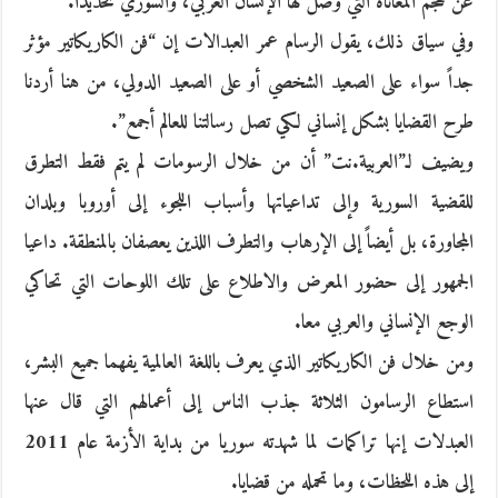
عن حجم المعاناة التي وصل لها الإنسان العربي، والسوري تحديداً.
وفي سياق ذلك، يقول الرسام عمر العبدالات إن “فن الكاريكاتير مؤثر
جداً سواء على الصعيد الشخصي أو على الصعيد الدولي، من هنا أردنا
طرح القضايا بشكل إنساني لكي تصل رسالتنا للعالم أجمع”.
ويضيف لـ”العربية.نت” أن من خلال الرسومات لم يتم فقط التطرق
للقضية السورية وإلى تداعياتها وأسباب اللجوء إلى أوروبا وبلدان
المجاورة، بل أيضاً إلى الإرهاب والتطرف اللذين يعصفان بالمنطقة. داعيا
الجمهور إلى حضور المعرض والاطلاع على تلك اللوحات التي تحاكي
الوجع الإنساني والعربي معا.
ومن خلال فن الكاريكاتير الذي يعرف باللغة العالمية يفهما جميع البشر،
استطاع الرسامون الثلاثة جذب الناس إلى أعمالهم التي قال عنها
العبدلات إنها تراكمات لما شهدته سوريا من بداية الأزمة عام 2011
إلى هذه اللحظات، وما تحمله من قضايا.