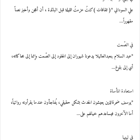
علي السوداني *( ثقافات )كنتُ عزمتُ الليلة قبل البائدة ، أن أعجن وأخبز نصاً
مقهوراً…
في الصّمت
*عبد السلام بنعبدالعاليلا يدعونا شيوران إلى الخلود إلى الصّمت وإنما إلى محاكاته،
أي إلى بلوغ…
استعادة المأساة
*يوسف ضمرةالذين يعيشون الحدث بشكل حقيقي، يُفاجأون عندما يقرأونه روائياً،
أما الآخرون فيساعدهم خيالهم على…
في ليبيا