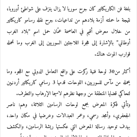
بلغة فن الكاريكاتير كان جرح سوريا لا يزال ينزف على شواطئ أوروبا،
نتيجة ما حملته أزمة بلادهم من تداعيات، جرح نقله رسامو كاريكاتير
من خلال معرض أقيم في العاصمة عمّان حمل اسم “بلاد الغرب
أوطاني” بالإشارة إلى هجرة اللاجئين السوريين إلى الغرب وما تحمله
قوارب الموت هناك.
أكثر من30 لوحة فنية ركزت على واقع التعامل الدولي مع اللجوء وما
يحمله من مآس للسوريين، اللوحات قدمها 3 رسامي كاريكاتير أردنيين
لتحاكي قضايا المنطقة من وجهة نظرهم لاسيما الإرهاب والتطرف.
وتأتي فكرة المعرض بجمع لوحات الرسامين الثلاثة، وهم: ناصر
الجعفري، وأمجد رسمي، وعمر العبدالات وعرضها في مكان واحد،
بهدف توحيد رسالة المعرض التي عكستها ريشة الرسامين، والكشف