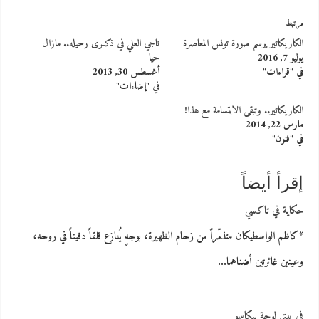
مرتبط
الكاريكاتير يرسم صورة تونس المعاصرة
ناجي العلي في ذكـرى رحيله.. مازال
يوليو 7, 2016
حيا
في "قراءات"
أغسطس 30, 2013
في "إضاءات"
الكاريكاتير.. وتبقى الابتسامة مع هذا!
مارس 22, 2014
في "فنون"
إقرأ أيضاً
حكاية في تاكسي
*كاظم الواسطيكان متذمّراً من زحام الظهيرة، بوجهٍ يُنازع قلقاً دفيناً في روحه،
وعينين غائرتين أضناهما…
في بيتي لوحة بيكاسو