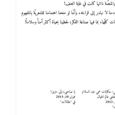
منصّة ذاتها كانت في غاية العنف!
ا لا نبادر إلى قراءته، وأنّنا لو منحنا اهتمامنا للشعريّة بالمفهوم
لّها، بما فيها صناعة الفكر، لحظينا بحياة أكثر أمناً وسلاماً!
لي: حكايات عمي عبد السلام
يا صاحبي، إنّي حزين!
تني عالم الخيال
فبراير 10, 2015
في "مقالات"
ت"