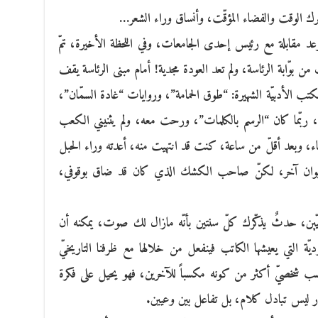
أترك الوقت والفضاء المؤقّت، وأنساق وراء الشعر…
د مقابلة مع رئيس إحدى الجامعات، وفي اللحظة الأخيرة، تمّ
 بوّابة الرئاسة، ولم تعد العودة مجدية! أمام مبنى الرئاسة يقف
لأدبيّة الشهيرة: “طوق الحمامة”، وروايات “غادة السمّان”،
ا، ربّما كان “الرسم بالكلمات”، ورحت معه، ولم يثنيني الكعب
ء، وبعد أقلّ من ساعة، كنت قد انتهيت منه، أعدته وراء الحبل
ديوان آخر، لكنّ صاحب الكشك الذي كان قد ضاق بوقوفي،
أردنيّين، حدثٌ يذكّرك كلّ سنتين بأنّه مازال لك صوت، يمكنه أن
ديّة التي يعيشها الكاتب فينفعل من خلالها مع ظرفنا التاريخيّ
ب شخصيّ أكثر من كونه مكسباً للآخرين، فهو يحيل على فكرة
وار ليس تبادل كلام، بل تفاعل بين وعيين.