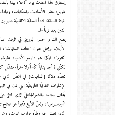
يستغرق هذا الحدث يوماً كاملاً، يبدأ بالل
طويل: بعض الأحاديث والحكايات، وتبادل الأعم
الهيئة السابقة، لتبدأ العمليّة الانتخابيّة بت
الشين بعيد نوعاً ما…
الأردن، ويحمل عنوان “عتاب الساقيات”، الذ
كلثوم”، فهكذا هم دارسو الأدب، عقولهم مرتّ
لكنّني لم أجد بدايةً كأساً ولا خمراً، فشدّني 
تتعدّد دلالة (الساقيات) في النصّ الذي ح
الإشارات الثقافيّة التاريخيّة التي نمت في 
يُخلف وعده، والشعرالجاهليّ الذي تمتلئ عل
“أوديسيوس”، ولعلّ الأبلغ تأثيراً هو انفتا
الذي نعيش فيه وطأة قوارب الموت، وغرق ال