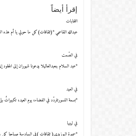
إقرأ أيضاً
انتخابات
عبدالله القاسمي *(ثقافات)كل ما حولي يا أم هذه الأيا
في الصّمت
*عبد السلام بنعبدالعاليلا يدعونا شيوران إلى الخلود إ
في العيد
*بسمة النسورتتردّد في الفضاء، يوم العيد، تكبيرات
في ليبيا
*سميرة البوزيدي( ثقافات )في السادسة صباحا كل 