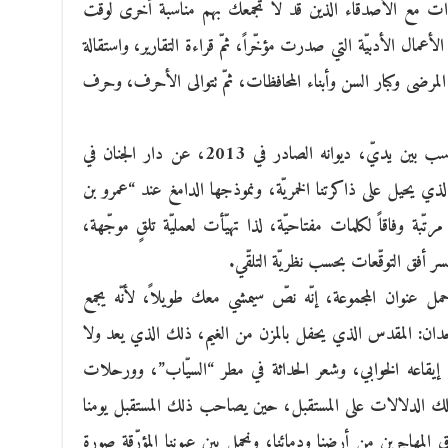
ّقاءات مع الأصدقاء الذين قد لا تجمعك بهم مناسبة أخرى لوقت
ال الأدبيّة التي صدرت مؤخّراً، ثمّ قراءة التقارير، واستقالة
صويت المرضى وكبار السن وأبناء المحافظات، ثمّ تتوالى الأحرف، وحرف
يضع الشاعر حسن البوريني في الوقت المناسب بين يديّ، ديوانه الصادر في 2013، عن دار الجنان في
ي يحيل على ذاكرتنا الخمريّة، ونموذجها الدامغ عند “عمرو بن
بة وفاقاً لكلمات مفتاحيّة، لذا تهيّأت لعمليّة تلقٍ موجّهة،
كسر أفق التوقّعات بحسب نظريّة التلقّي.
مل عنوان المجموعة، إنّه نصّ سيمشي معك طويلاً، لأنّه يجمع
الوجدان: المقدس الذي يحفل بالمزن من الغيم، ذلك الذي يعد ولا
ى إيقاعه الخوابي، وشعر الحداثة في مطر “السيّاب”، وورحلات
ح تلك الدلالات على المستقبل، حين يصاحب ذلك المستقبل يومنا
مهاجرين من أرضنا ودمائنا، ونحمل بين عيوننا المؤرّقة صورة