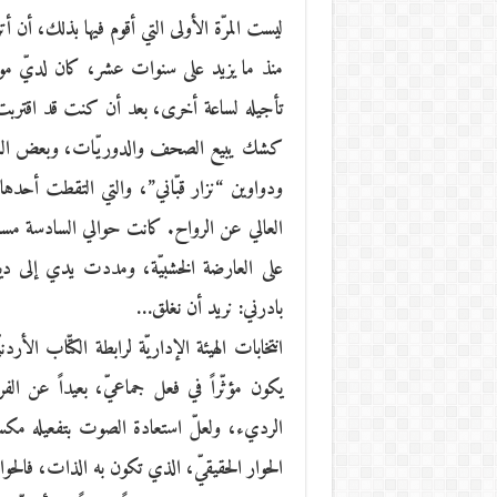
ليست المرّة الأولى التي أقوم فيها بذلك، أن 
منذ ما يزيد على سنوات عشر، كان لديّ موع
تأجيله لساعة أخرى، بعد أن كنت قد اقتربت من
كشك يبيع الصحف والدوريّات، وبعض الكتب ا
ودواوين “نزار قبّاني”، والتي التقطت أحده
العالي عن الرواح. كانت حوالي السادسة مسا
على العارضة الخشبيّة، ومددت يدي إلى 
بادرني: نريد أن نغلق…
انتخابات الهيئة الإداريّة لرابطة الكتّاب ال
يكون مؤثّراً في فعل جماعيّ، بعيداً عن الفر
الرديء، ولعلّ استعادة الصوت بتفعيله مكس
الحوار الحقيقيّ، الذي تكون به الذات، فالح