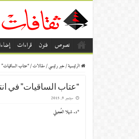
نصوص
فنون
قراءات
إضاء
الرئيسية
/
خبر رئيسي
/
مقالات
/
“عتاب الساقيات” في
“عتاب الساقيات” في انت
سبتمبر 9, 2015
*د. شهلا العُجيلي