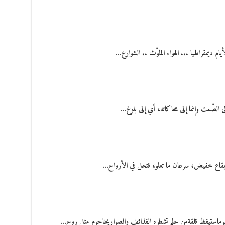
م ديمقراطيا ... الهواء الملوّث .. الشوارع…
لى الصّمت وإنما إلى محاكاته، أي إلى بلوغ…
ٌ بإيقاع خفيض، سرعان ما تعلو، فتحل في الأرواح…
يوماستيقظ قلقةمن حلم تشطره القذائف والصواريخاحوم مثل روح…