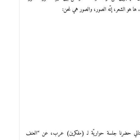
ها هو الشعر، إنّه الصور، والصور هي نحن:
وم التالي حضرنا جلسة حواريّة لـ (مفكرين) عرب، عن “العنف