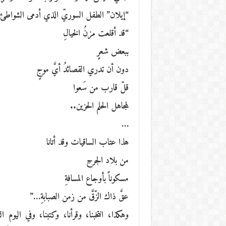
“إيلان” الطفل السوريّ الذي أدمى الشواطئ. 
“قد أقلعت مزنُ الخيالِ
ببعض شعرٍ
دون أن تدري القصائدُ أيَّ موجٍ
قلّ قارب من سَعوا
لمجاهل الحلم الحزين..
…
هذا عتاب الساقيات وقد أتانا
من بلاد الجرحِ
مسكوناً بأوجاع المسافةِ
عقَّ ذاك الزّقَّ من زمن الصبابةِ…”
وهكذا، انتخبنا، وقرأنا، وكتبنا، وفي الي