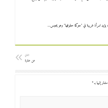
هن، يؤيد امرأة غريبة في "معركة حقوقها" وهو يحبس…
التالي
عن عنترة
مشار إليها بـ
*