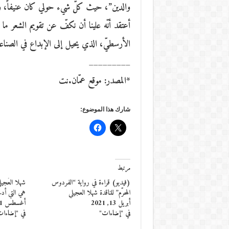
والدين”، حيث كلّ شيء حولي كان عنيفاً، وال
أعتقد أنّه علينا أن نكفّ عن تقويم الشعر ما دمن
الأرسطيّ، الذي يحيل إلى الإبداع في الصناعات ك
_________
*المصدر: موقع عمّان.نت
شارك هذا الموضوع:
مرتبط
(فيديو) قراءة في رواية “الفردوس
شهلا العُجي
المحرّم” للناقدة شهلا العجيلي
هي التي أدخل
أبريل 13, 2021
أغسطس 1, 2013
في "إضاءات"
في "إضاءا