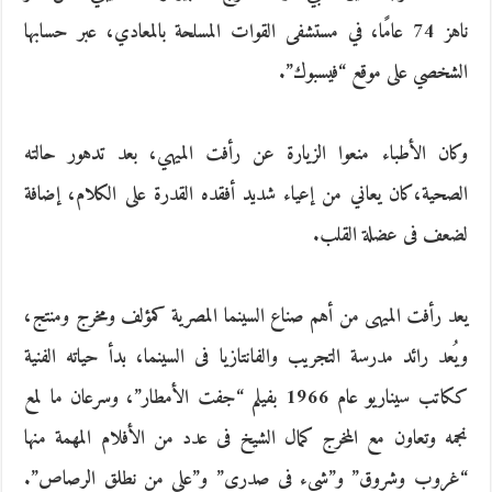
ناهز 74 عامًا، في مستشفى القوات المسلحة بالمعادي، عبر حسابها
الشخصي على موقع “فيسبوك”.
وكان الأطباء منعوا الزيارة عن رأفت الميهي، بعد تدهور حالته
الصحية،كان يعاني من إعياء شديد أفقده القدرة على الكلام، إضافة
لضعف فى عضلة القلب.
يعد رأفت الميهى من أهم صناع السينما المصرية كمؤلف ومخرج ومنتج،
ويُعد رائد مدرسة التجريب والفانتازيا فى السينما، بدأ حياته الفنية
ككاتب سيناريو عام 1966 بفيلم “جفت الأمطار”، وسرعان ما لمع
نجمه وتعاون مع المخرج كمال الشيخ فى عدد من الأفلام المهمة منها
“غروب وشروق” و”شىء فى صدرى” و”على من نطلق الرصاص”.