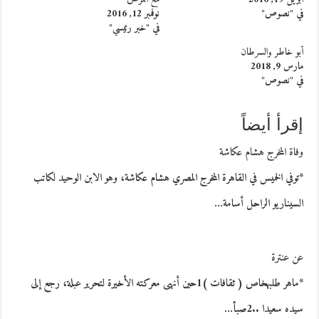
في "نصوص"
نوفمبر 12, 2016
في "خبر رئيسي"
أبو خاطر والسرطان
مارس 9, 2018
في "نصوص"
إقرأ أيضاً
وفاة المخرج هشام عكاشة
*توفي الخميس في القاهرة المخرج المصري هشام عكاشة، وهو الابن الوحيد لكاتب
السيناريو الراحل أسامة…
عن عنترة
*ماهر طلبهخاص ( ثقافات )1حين أنهى معركته الأخيرة لتحرير عبلة، رجع إلى
سيده سعيدا ..2صبأ…