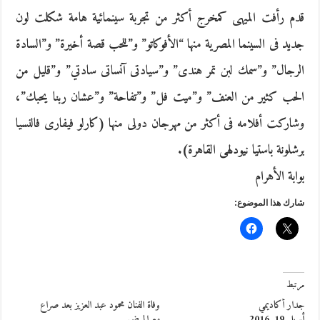
قدم رأفت الميهى كمخرج أكثر من تجربة سينمائية هامة شكلت لون
جديد فى السينما المصرية منها “الأفوكاتو” و”للحب قصة أخيرة” و”السادة
الرجال” و”سمك لبن تمر هندى” و”سيادتى آنساتى سادتي” و”قليل من
الحب كثير من العنف” و”ميت فل” و”تفاحة” و”عشان ربنا يحبك”،
وشاركت أفلامه فى أكثر من مهرجان دولى منها (كارلو فيفارى فالنسيا
برشلونة باستيا نيودلهى القاهرة).
بوابة الأهرام
شارك هذا الموضوع:
مرتبط
جدار أكاديمي
وفاة الفنان محمود عبد العزيز بعد صراع
أبريل 19, 2016
مع المرض