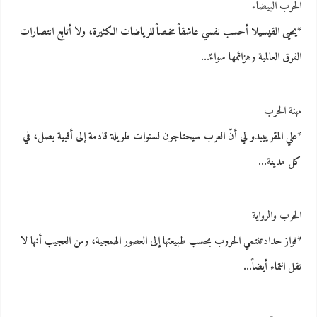
الحرب البيضاء
*يحيى القيسيلا أحسب نفسي عاشقاً مخلصاً للرياضات الكثيرة، ولا أتابع انتصارات
الفرق العالمية وهزائمها سواءً…
مهنة الحرب
*علي المقرييبدو لي أنّ العرب سيحتاجون لسنوات طويلة قادمة إلى أقبية بصل، في
كل مدينة…
الحرب والرواية
*فواز حدادتنتمي الحروب بحسب طبيعتها إلى العصور الهمجية، ومن العجيب أنها لا
تقل انتماء أيضاً…