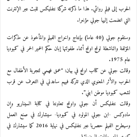
الحرب إلى فيلم روائي. هذا ما ذكرته شركة نتفليكس للبث عبر الإنترنت
التي انضمت إليها جولي مؤخرا.
وستقوم جولي (40 عاما) بإنتاج واخراج الفيلم والمأخوذ عن مذكرات
المؤلفة والناشطة لونج اونج أثناء طفولتها إبان حكم الخمير الحمر في كمبوديا
عام 1975.
وقالت جولي عن كتاب اونج في بيان: “عمق فهمي لتجربة الأطفال مع
الحرب والأثر المعنوي الذي تتركه فيهم ساعدني في التعرف عن قرب
لشعب كمبوديا موطن ابني”.
وقالت نتفليكس أن جولي واونج تعاونتا في كتابة السيناريو وإن
مادوكس -ابن جولي المولود في كمبوديا- سيشارك في صنع العمل
وسيطرح الفيلم حصريا عبر نتفليكس في نهاية 2016 كما سيشارك في
كبرى المهرجانات السينمائية.