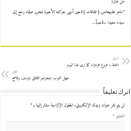
عن عنترة
*ماهر طلبهخاص ( ثقافات )1حين أنهى معركته الأخيرة لتحرير عبلة، رجع إلى
سيده سعيدا ..2صبأ…
السابق
الجمعة .. فروغ فرخزاد كما ترى هذا اليوم
التالي
جهل العرب بمنجزهم الثقافي مؤسف وفاضح
اترك تعليقاً
لن يتم نشر عنوان بريدك الإلكتروني.
الحقول الإلزامية مشار إليها بـ
*
التعليق
*