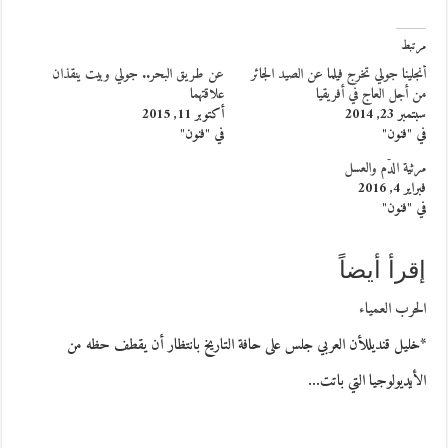
مرتبط
أنجلينا جولي تخرج فيلما عن الصيد الجائر
عن طريق البحر.. جولي وبيت ينقذان
من أجل العاج في أفريقيا
علاقتهما
سبتمبر 23, 2014
أكتوبر 11, 2015
في "فنون"
في "فنون"
مرثية الدَّم والعسل
فبراير 4, 2016
في "فنون"
إقرأ أيضاً
الحرب العمياء
*خليل قنديللأن العربي جلس على حافة التاريخ بانتظار أن يقطف حظه من
الأيديولوجيا التي باتت…