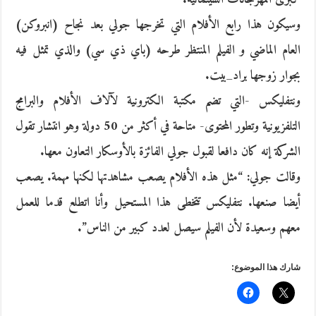
وسيكون هذا رابع الأفلام التي تخرجها جولي بعد نجاح (انبروكن)
العام الماضي و الفيلم المنتظر طرحه (باي ذي سي) والذي تمثل فيه
بجوار زوجها براد_بيت.
ونتفليكس -التي تضم مكتبة الكترونية لآلاف الأفلام والبرامج
التلفزيونية وتطور المحتوى- متاحة في أكثر من 50 دولة وهو انتشار تقول
الشركة إنه كان دافعا لقبول جولي الفائزة بالأوسكار التعاون معها.
وقالت جولي: “مثل هذه الأفلام يصعب مشاهدتها لكنها مهمة. يصعب
أيضا صنعها. نتفليكس تتخطى هذا المستحيل وأنا اتطلع قدما للعمل
معهم وسعيدة لأن الفيلم سيصل لعدد كبير من الناس”.
شارك هذا الموضوع: