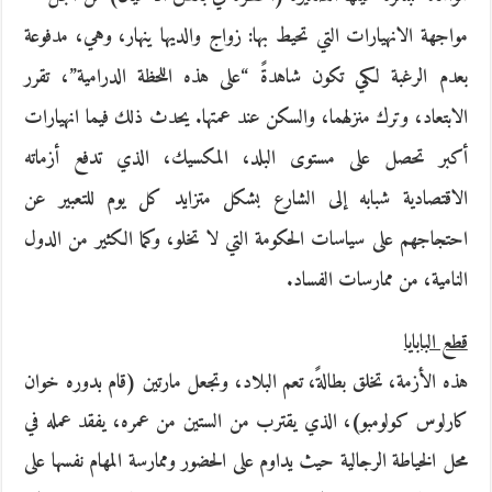
مواجهة الانهيارات التي تحيط بها: زواج والديها ينهار، وهي، مدفوعة
بعدم الرغبة لكي تكون شاهدةً “على هذه اللحظة الدرامية”، تقرر
الابتعاد، وترك منزلهما، والسكن عند عمتها. يحدث ذلك فيما انهيارات
أكبر تحصل على مستوى البلد، المكسيك، الذي تدفع أزماته
الاقتصادية شبابه إلى الشارع بشكل متزايد كل يوم للتعبير عن
احتجاجهم على سياسات الحكومة التي لا تخلو، وكما الكثير من الدول
النامية، من ممارسات الفساد.
قطع البابايا
هذه الأزمة، تخلق بطالةً، تعم البلاد، وتجعل مارتين (قام بدوره خوان
كارلوس كولومبو)، الذي يقترب من الستين من عمره، يفقد عمله في
محل الخياطة الرجالية حيث يداوم على الحضور وممارسة المهام نفسها على