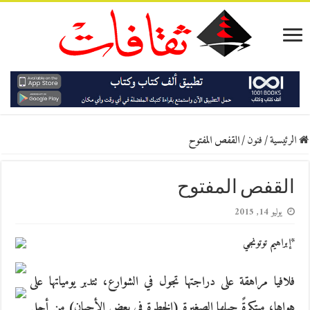
الرئيسية
/
فنون
/
القفص المفتوح
القفص المفتوح
يوليو 14, 2015
*إبراهيم توتونجي
فلافيا مراهقة على دراجتها تجول في الشوارع، تتدبر يومياتها على
هواها، مبتكرةً حيلها الصغيرة (الخطرة في بعض الأحيان) من أجل