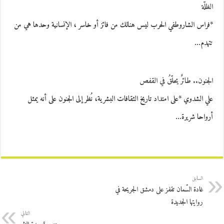
الظلّة
*فراس الشاروطفي الحرب ليس هنالك من فائز أو خاسر ، الإنسانية وحدها هي من
تتهدم…
الجنون.. طائرٌ يحلّقُ في القفص
علي الشدوي *على امتداد تاريخ الثقافات البشرية، نُظر إلى الجنون على أنه يمثل
أرواحا شريرة…
السابق
غادة السّمان تقفز على دمشق الجريحة في
روايتها الجديدة
التالي