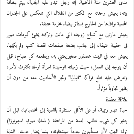
مدى العشرين سنة الماضية. إنه رجل تبدو عليه الجدية، يهتم بنظافة
بيته، يعيش وحدته مع الكثير من الظلال التي تنعكس على الجدران
المحمية نوافذها من الخارج بستائر بيضاء مخرمة عتيقة.
يعيش مارتين مع أشباح زوجته التي ماتت وتركته يخبئ ألبومات صور
في حقيبة عتيقة، إلى جانب بضعة صفحات لقصة كتبها ولم يكملها.
يعيش معه في البيت عصفور صغير يعتني به، ويطعمه كل صباح، قبل
أن يتوجه إلى العمل، حيث زميلته الوحيدة امرأة أرملة تكترث لأمره
وتعرض عليه قطع فواكه “البابايا” وتجر الأحاديث معه من دون أن
يظهر تجاوباً مؤثراً.
علاقة معقدة
حياة تبدو رتيبة، أو على الأقل مستقرة بالنسبة إلى شخصياتها، قبل أن
يتغير كل شيء. تطلب العمة من المراهقة (الممثلة صوفيا اسبيونوزا)
ترك البيت لأن مستأجرين جدداً سيشغلونه، بينما يحتل مدخل البناية