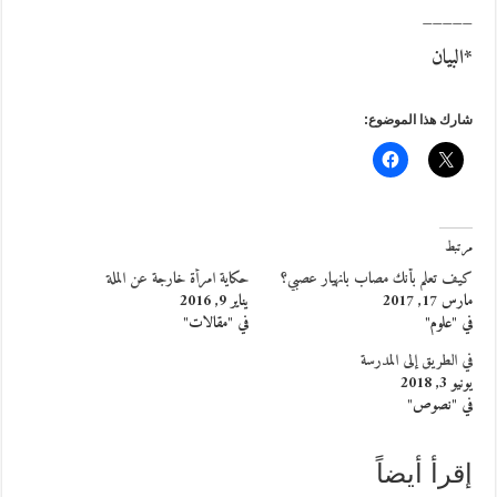
_____
*البيان
شارك هذا الموضوع:
مرتبط
كيف تعلم بأنك مصاب بانهيار عصبي؟
حكاية امرأة خارجة عن الملة
مارس 17, 2017
يناير 9, 2016
في "علوم"
في "مقالات"
في الطريق إلى المدرسة
يونيو 3, 2018
في "نصوص"
إقرأ أيضاً