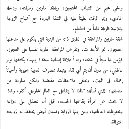
والحي مخيم من الشباب المحتجين، ويفقد مارتين وظيفته، ودخله
المادي، ويمر الوقت بطيئاً عليه في الشقة الباردة مع أشباح الزوجة
وثلاجة فارغة تماماً من الطعام.
شقة مارتين والمراهقة في الطابق ذاته من البناية التي يتكوم على مدخلها
المحتجون. تمر الأحداث، وتفرض المراهقة الهاربة نفسها على العجوز،
فيؤمن لها مبيتاً في شقته، وتبدأ علاقة إنسانية معقدة بينهما، يكتنفها توتر
عاطفي، من دون أن يتم أي لقاء بينهما. تتصرف الصبية بحيوية وأحياناً
إهمال في البيت، وتتلقى ملاحظات مقتضبة ولكن صارمة من
مضيفها، الذي تسأله: “لماذا لا يتفاعل مع العالم الخارجي أكثر، ولماذا
لا يبحث عن امرأة يقاسمها الحب»، قبل أن تتطفل على خزانته
ومحفوظاته العاطفية، ومن بينها الرواية وفستان أبيض يحتفظ به لزوجته
المتوفاة.