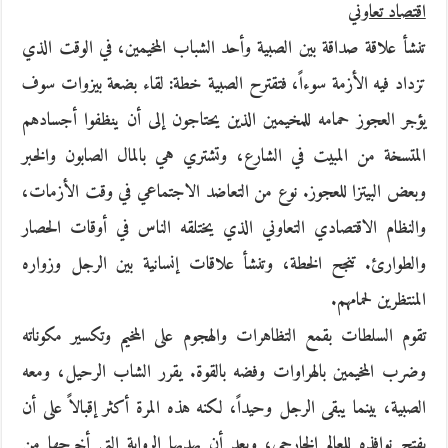
اقتصاد تعاوني
تنشأ علاقة صداقة بين الصبية وأحد الشباب المخيمين، في الوقت الذي
تزداد فيه الأزمة سوءاً، فتقترح الصبية خطة: لقاء بضعة بيزوات سوف
يؤجر العجوز حمامه للمخيمين الذين يحتاجون إلى أن ينظفوا أجسادهم
المتسخة من المبيت في الشارع، وتشتري هي بالمال الصابون والخبر
وبعض البيتزا للعجوز. نوع من التعاضد الاجتماعي في وقت الأزمات،
والنظام الاقتصادي التعاوني الذي يختلقه الناس في أوقات الحصار
والطوارئ. تنجح الخطة، وتنشأ علاقات إنسانية بين الرجل وزواره
المنتظرين لحمامهم.
تقوم السلطات بقمع التظاهرات والهجوم على المخيم وتكسير مكوناته
وضرب المخيمين بالهراوات وفضه بالقوة. يقرر الشاب الرحيل، ومعه
الصبية، بينما يبقى الرجل وحيداً، لكنه هذه المرة أكثر إقبالاً على أن
يفتح نوافذه للعالم الخارجي، وبعد أن يهديها الرواية التي أخرجها من