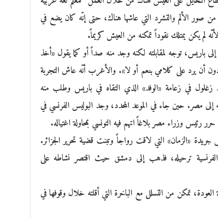
ستطاع التحايل على العيش هناك من خلال العمل كمعلم لغة عربية
 من صور الألم والتشرد التي عاشها هناك، حتى إنّه كان يضع في
ّه لم يكن يمتلك نقوداً تمكنه من العيش كريماً.
 إلى باريس، توجه لمقابلته لكنه وجد منه صداً أو كما يقول «أخذ
ون أن يرد على كلامي بنعم أو لا». والأغرب أنّه عاش التجربة
زغلول في زعامة «الوفد» الذي التقاه في باريس وطلب منه
ه إلى مصر. حين جاء في الموعد المحدد، وجد البوليس الفرنسي في
حرر رئيس وزراء مصر بلاغاً اتهم فيه التونسي بمحاولة اغتياله.
جريدة «الزمان» التي لاقت رواجاً وتبنت قضية تحرير الجزائر.
لفرنسية ترحيله، فذهب إلى دمشق حيث اقتصر نشاطه على
عودة، تمكن من التسلل مع الباخرة التي أقلته خلال وقوفها في