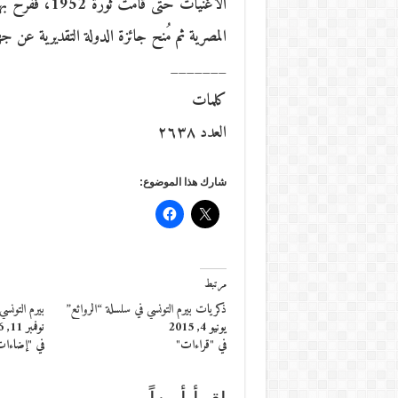
المصرية ثم مُنح جائزة الدولة التقديرية عن جهود
_______
كلمات
العدد ٢٦٣٨
شارك هذا الموضوع:
مرتبط
ذكريات بيرم التونسي في سلسلة “الروائع”
بيرم التونسي
يونيو 4, 2015
نوفمبر 11, 2016
في "قراءات"
في "إضاءا