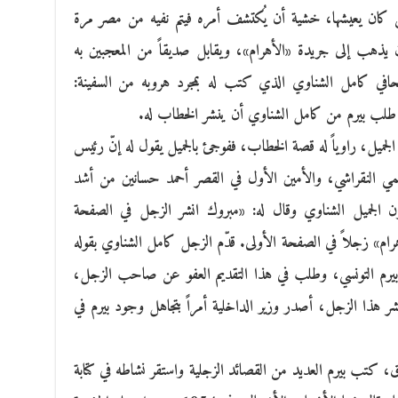
ي كان يعيشها، خشية أن يُكتشف أمره فيتم نفيه من مصر مرة
ذهب إلى جريدة «الأهرام»، ويقابل صديقاً من المعجبين به
صحافي كامل الشناوي الذي كتب له بمجرد هروبه من السفينة:
لب بيرم من كامل الشناوي أن ينشر الخطاب له.
لجميل، راوياً له قصة الخطاب، ففوجئ بالجميل يقول له إنّ رئيس
 فهمي النقراشي، والأمين الأول في القصر أحمد حسانين من أشد
ون الجميل الشناوي وقال له: «مبروك انشر الزجل في الصفحة
رام» زجلاً في الصفحة الأولى. قدّم الزجل كامل الشناوي بقوله
بيرم التونسي، وطلب في هذا التقديم العفو عن صاحب الزجل،
ر هذا الزجل، أصدر وزير الداخلية أمراً بتجاهل وجود بيرم في
 كتب بيرم العديد من القصائد الزجلية واستقر نشاطه في كتابة