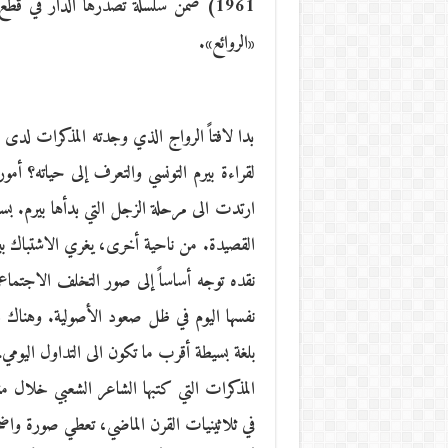
1961) ضمن سلسلة تصدرها الدار في 
«الروائع».
بدا لافتاً الرواج الذي وجدته المذكرات لدى ال
لقراءة بيرم التونسي والتعرف إلى حياته؟ أمور 
ارتدت الى مرحلة الزجل التي بدأها بيرم. ب
القصيدة. من ناحية أخرى، يغري الاشتباك بين
نقده توجه أساساً إلى صور التخلف الاجتماع
نفسها اليوم في ظل صعود الأصولية. وهناك
بلغة بسيطة أقرب ما تكون الى التداول اليو
المذكرات التي كتبها الشاعر الشعبي خلال منف
في ثلاثينيات القرن الماضي، تعطي صورة واضحة