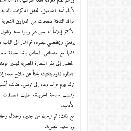
ورغم عدم معرفته اللغة الفرنسية، ألا أنّه ا
لأبناء أحد القناصل. تحفل المذكرات بالعديد
مواقد التدفئة صفحات من الدواوين الشعرية لأن
الأكثر إيلاماً انه حين علم بزيارة سعد زغلول
يرفعني ويخفضني ببصره، ثم اشار الى الباب د
ذاتها مع مصطفى النحاس باشا خليفة سعد 
الحضور إلى مقر السفارة المصرية لتيسير عودت
انتظاره ليقوم بتفتيشه بحثاً عن سلاح معه، إذ 
ترك بيرم فرنسا وعاد إلى تونس. هناك، أسّس 
وبسبب سياسة الجريدة، طلبت السلطات ا
الأدب.
مع ذلك، تم ترحيله من جديد. وخلال رحلة ال
بور سعيد المصرية.