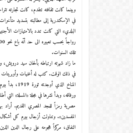
وبينما كانت ثقافته تتقدم، كانت تجارته تتراج
في الإسكندرية إلى مطالبته بتسديد متأخرات
البلدي» التي كانت تندد بالامتيازات الأجنب
تلك السنوات.
ما زاد شهرته ارتباطه بألحان سيد درويش، و
في ذلك الوقت. كتب له أغنيات وأوبريتات ع
المناخ الذي أو
ورفاقه، وبدأ نشرها في مجلة «المسلة» التي أ
مصرية رمزاً للمجد المصري القديم. أراد بهذه
المفسدين». وتناولت أزجال بيرم كل أشكال ا
النفاق، مركزاً هجومه على رجال الدين الذين