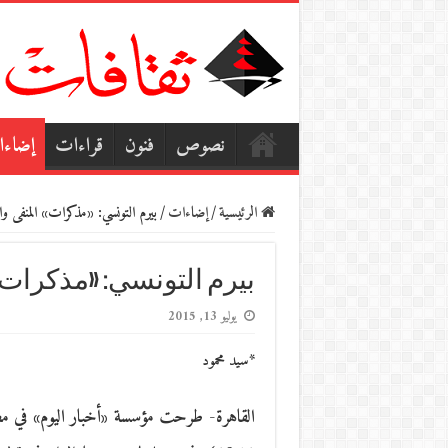
نصوص
فنون
قراءات
إضاء
الرئيسية
/
إضاءات
/
بيرم التونسي: «مذكرات» المنفى والت
بيرم التونسي: «مذكرات» 
يوليو 13, 2015
*سيد محمود