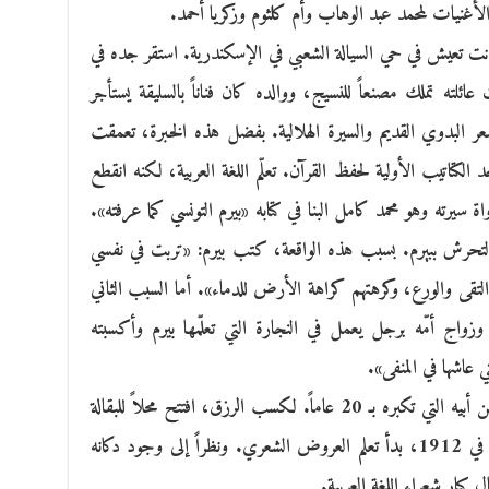
الأغنيات لمحمد عبد الوهاب وأم كلثوم وزكريا أحمد.
كانت تعيش في حي السيالة الشعبي في الإسكندرية. استقر جده في
ئلته تملك مصنعاً للنسيج، ووالده كان فناناً بالسليقة يستأجر
شعر البدوي القديم والسيرة الهلالية. بفضل هذه الخبرة، تعمقت
 الكتاتيب الأولية لحفظ القرآن. تعلّم اللغة العربية، لكنه انقطع
ة سيرته وهو محمد كامل البنا في كتابه «بيرم التونسي كما عرفته».
ل التحرش ببيرم. بسبب هذه الواقعة، كتب بيرم: «تربت في نفسي
تقى والورع، وكرهتهم كراهة الأرض للدماء». أما السبب الثاني
زواج أمّه برجل يعمل في النجارة التي تعلّمها بيرم وأكسبته
 عاشها في المنفى».
بعد وفاة والدته، انتقل للإقامة مع شقيقته من أبيه التي تكبره بـ 20 عاماً. لكسب الرزق، افتتح محلاً للبقالة
وبيع البضائع وتزوج ابنة عطار وأنجب منها. في 1912، بدأ تعلم العروض الشعري. ونظراً إلى وجود دكانه
 كبار شعراء اللغة العربية.