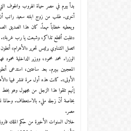
بدأ بيرم في مصر حياة الهروب والخوف الت
أخرى. طلب من زوج ابنته سعيد راتب أن ي
ويعطيه خطاباً مهماً. كان هذا الصديق ال
«غلبت أقطع تذاكر، وشبعت يا رب غربة». ط
اتصل الشناوي برئيس تحرير «الأهرام» أنطون ا
الوزراء محمد محمود، ووزير الداخلية محمود
المعجبين ببيرم. بعد ساعتين، استدعى أنط
الأولى». كانت هذه أول مرة تنشر فيها «الأه
إنّهم تلقوا هذا الزجل من مجهول وهو بخط 
بخاصة أنّ زجله مليء بالاستعطاف. وحالما نش
مصر.
خلال السنوات الأخيرة من حكم الملك فاروق،