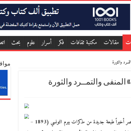
ات
مقالات
مكتبة ثقافات
فكر
أسرار
علوم
بحث
اتص
مــرد والثورة
مواق
المنفى والتمــرد والثورة
القاهرة- طرحت مؤسسة «أخبار اليوم» في مصر أخيراً طبعة جديدة من مذكرات بيرم التونسي (1893 –