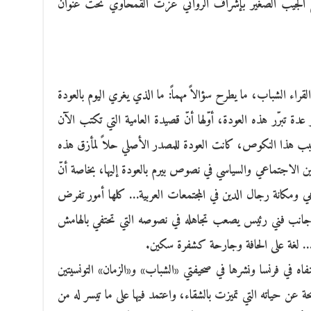
قطع الجيب الصغير بإشراف الروائي عزت القمحاوي تحت عنوان
قراء الشباب، ما يطرح سؤالاً مهماً: ما الذي يغري اليوم بالعودة
عدة تبرّر هذه العودة، أوّلها أنّ قصيدة العامية التي تكتب الآن
سبب هذا النكوص، كانت العودة للمصدر الأصلي حلاً لمأزق هذه
 الاجتماعي والسياسي في نصوص بيرم بالعودة إليها، بخاصة أنّ
ي ومكانة رجال الدين في المجتمعات العربية… كلها أمور تفرض
 جانب فني رئيس يصعب تجاهله في نصوصه التي تحتفي بالهامش
مي… لغة على الحافة وجارحة كشفرة سكين.
اه في فرنسا ونشرها في صحيفتي «الشباب» و«الزمان» التونسيتين
 عن حياته التي تميزت بالشقاء، واعتمد فيها على ما تيسر له من