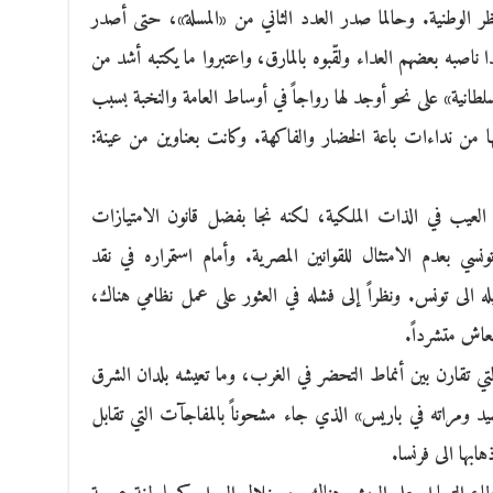
 الوطنية. وحالما صدر العدد الثاني من «المسلة»، حتى أصدر
هذا ناصبه بعضهم العداء ولقّبوه بالمارق، واعتبروا ما يكتبه أشد من
طانية» على نحو أوجد لها رواجاً في أوساط العامة والنخبة بسبب
نها من نداءات باعة الخضار والفاكهة. وكانت بعناوين من عينة:
مة العيب في الذات الملكية، لكنه نجا بفضل قانون الامتيازات
سي بعدم الامتثال للقوانين المصرية. وأمام استمراره في نقد
 الى تونس. ونظراً إلى فشله في العثور على عمل نظامي هناك،
عاش متشرداً.
ي تقارن بين أنماط التحضر في الغرب، وما تعيشه بلدان الشرق
 ومراته في باريس» الذي جاء مشحوناً بالمفاجآت التي تقابل
بها الى فرنسا.