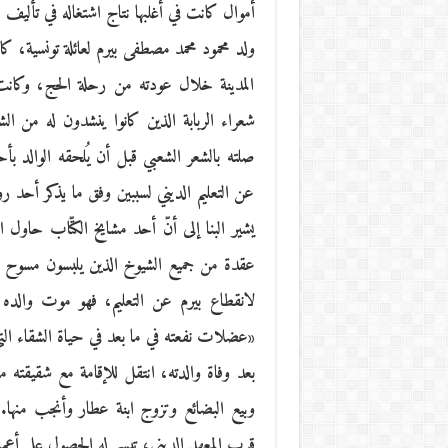
أموال كانت في أغلبها نتاج اشتغاله في تأليف 
ولد محمود محمد مصطفى بيرم لعائلة تونسية، 
المدينة خلال عودته من رحلة الحج، وكانت عا
شعراء الربابة الذين كانوا ينشدون له من ال
صلته بالشعر الشعبي قبل أن يُلحقه الوالد بأحد
عن التعليم الديني لسببين وفق ما يذكر أحد روا
يشير البنا إلى أنّ أحد مشايخ الكتّاب حاو
عقدة من جميع الشيوخ الذين يلبسون مسوح ال
لانقطاع بيرم عن التعليم، فهو موت والده و
«عضلات نفعته في ما بعد في حياة الشقاء التي
قرب المعهد الديني، تيسر له الحصول على أعمال