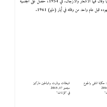
الأغنيات حتى قامت ثورة 1952، ففرح بها وقال فيها الأشعار والأزجال. في 1954، حصل على الجنسية
ه قبل عام واحد من وفاته في أيار (مايو) 1961.
: حكاية المنفى والجوع
شيطنات بونابرت وشياطين ماركيز
سبتمبر 17, 2015
ت"
في "قراءات"