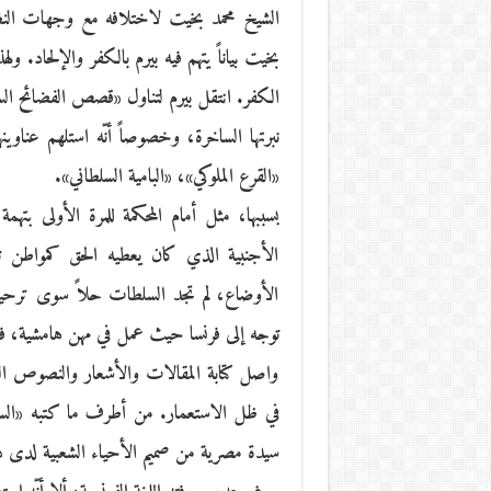
الشيخ محمد بخيت لاختلافه مع وجهات النظر
بخيت بياناً يتهم فيه بيرم بالكفر والإلحاد. ول
الكفر. انتقل بيرم لتناول «قصص الفضائح السل
نبرتها الساخرة، وخصوصاً أنّه استلهم عناوي
«القرع الملوكي»، «البامية السلطاني».
بسببها، مثل أمام المحكمة للمرة الأولى بته
الأجنبية الذي كان يعطيه الحق كمواطن تون
الأوضاع، لم تجد السلطات حلاً سوى ترحيله
توجه إلى فرنسا حيث عمل في مهن هامشية، ف
واصل كتابة المقالات والأشعار والنصوص الت
في ظل الاستعمار. من أطرف ما كتبه «السيد
سيدة مصرية من صميم الأحياء الشعبية لدى ذها