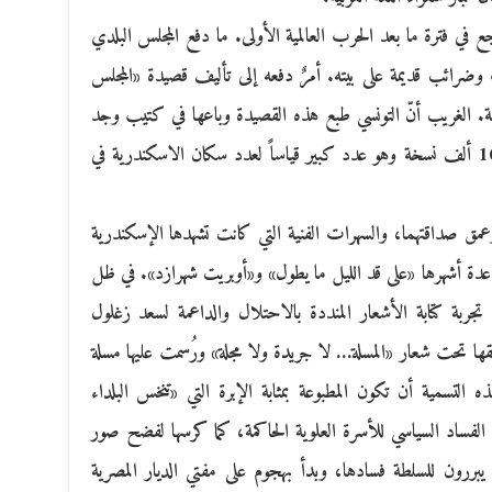
ع في فترة ما بعد الحرب العالمية الأولى. ما دفع المجلس البلدي
 وضرائب قديمة على بيته. أمرٌ دفعه إلى تأليف قصيدة «المجلس
ية. الغريب أنّ التونسي طبع هذه القصيدة وباعها في كتيب وجد
رواجاً بحسب تعبيره الى حد أنّه باع نحو 100 ألف نسخة وهو عدد كبير قياساً لعدد سكان الاسكندرية في
عمق صداقتهما، والسهرات الفنية التي كانت تشهدها الإسكندرية
دة أشهرها «على قد الليل ما يطول» و«أوبريت شهرازد». في ظل
جدته ثورة 1919، بدأ بيرم تجربة كتابة الأشعار المنددة بالاحتلال والداعمة لسعد زغلول
طلقها تحت شعار «المسلة… لا جريدة ولا مجلة» ورُسمت عليها مسلة
 التسمية أن تكون المطبوعة بمثابة الإبرة التي «تنخس البلداء
لفساد السياسي للأسرة العلوية الحاكمة، كما كرسها لفضح صور
 يبررون للسلطة فسادها، وبدأ بهجوم على مفتي الديار المصرية