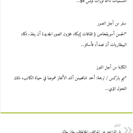
التسميات دائماً ثورات تونس فكما…
سفر من أجل الصور
*الحسن أسويقخاص ( ثقافات )يكاد مخزون الصور الجديدة أن ينفذ. تكاد
البيطاريات أن تصدأ، فأسافر…
الكتابة من أجل الفوز
*تيم باركس / ترجمة: أحمد شافعيمن أشد الألغاز غموضا في حياة الكاتب، ذلك
التحول الذي…
السابق
في التراجع عن المواقف الخاطئة.. جان جاك