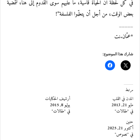
في كلّ لحظة أنّ الحياة قاسية، ما عليهم سوى القدوم إلى هنا، لتمضية
بعض الوقت، من أجل أن يتعلّموا الفلسفة”!
_____
*عمّان.نت
شارك هذا الموضوع:
مرتبط
المدن في القلب
أرشيف الحكايات
مايو 21, 2013
يوليو 8, 2015
في "مقالات"
في "مقالات"
حنين
أكتوبر 21, 2025
في "نصوص"