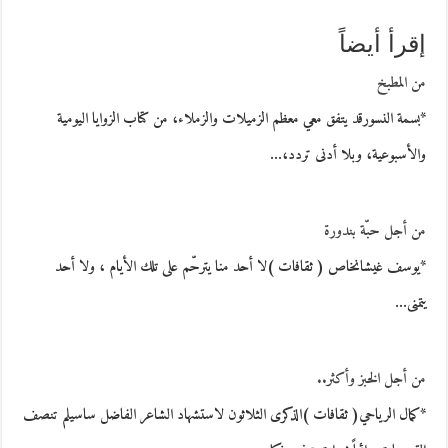
إقرأ أيضاً
من المطبخ
*بسمة النسورقد يتفق معي معظم الزميلات والزملاء، من كتاب الزوايا اليومية
والأسبوعية، وبلا أدنى تردد،…
من أجل حبّة بندورة
*يوسف غيشانخاص ( ثقافات )لا أحد منا يترحّم على تلك الأيام ، ولا أحد
يتمنى…
من أجل الخبز وأكثر..
*كمال الرياحي( ثقافات )الذكرى الثلاثون لاستشهاد الشاعر الفاضل ساسيلم تنصف