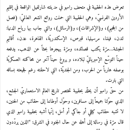
تعرض هذه الحقيبة في متحف رامبو في مدينته شارلفيل الواقعة في إقليم
الأردين الفرنسيّ، وهي الحقيبة التي حملت روائع الشعر العالميّ: (فصل
من الجحيم)، و(الإشراقات)، و(الرسائل)، والتي جاب بها رياح الدنيا:
لندن، فيننا، مرسيليا، قبرص، الإسكندريّة، القاهرة، عدن، أقاليم
الحبشة…مرّة يكتب قصائده، ومرّة يهجرها بحثاً عن الذهب. يدفعه
حيناً التوسّع الإمبرياليّ لبلاده، و يروغ حيناً آخر من محاكمته العسكريّة
بوصفه هارباً من الحرب، ومن الجنديّة، التي لاحقته رغم فجيعته بساقه
التي بترت.
من حقّ رامبو أن يخلّد بحقيبة تختصر تاريخ العالم الاستعماريّ الجشع،
الذي حوّلنا جميعاً إلى مسافرين، وحوّل أوطاننا إلى حقائب من الحنين،
لا تشبه حقائب كيللي أو جاكي أو أمل، إنّها أشبه بحقيبة رامبو الذي
قال مرّة في رسالة إلى أهله عن حال الجنود في الشرق: “الذين يردّدون