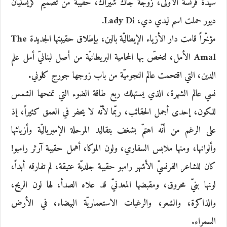
سيّدة فرنسة الأولى، زوجة جاك شيراك، حقيبة من تصميم كريستيان
ديور حملت اسم ليدي دي، Lady Di.
مؤخّراً قامت دار الأزياء الإيطاليّة بالين، بإطلاق حقيبتها الجديدة The
Amal الأمل، لتخصّ بها المحامية البريطانيّة من أصل لبنانيّ أمل علم
الدين، التي اقتحمت عالم النجوميّة من باب زوجها جورج كلوني.
نسي عالم الشهرة، الذي يستهلك ربع طاقة الضوء التي تمنحها الشمس
للكون، إحدى أجمل الحقائب، ربّما لأنّه لا يحفر في العمق كثيراً، إذ
على الرغم من أنّه اهتمّ بشغف بتقاليد المرحلة الإمبرياليّة وأزيائها
وألوانها، ومنها ملابس السفاري، ولون الموكا، أهمل حقيبة آرثر رامبو!
كان للشاعر الفرنسيّ الأشهر رامبو حقيبة جلديّة عتيقة، لم تفارقه أبداً،
لونها بنيّ محروق، ومقبضها المعدنيّ قد علاه الصدأ، لها لون الريح،
والذاكرة، والشعر، والرغبات الاستعماريّة البيضاء، في الأرض
السمراء.