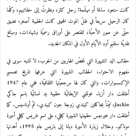
كانت ستعود سالمة أو مهشّمة! رحل كثر، ونظرتُ إلى حقائبهم، وكلّما
كان الرحيل سريعاً في ظلّ الموت المحيق كانت الحقيبة أصغر، تضيق
حتّى عن صور الأحبّة، لتقتصر على أوراق رسميّة وشهادات، ومبالغ
نقديّة ستقيم أود الأيّام الأول في المكان الجديد.
حقائب اليد الشهيرة التي تخصّ الهاربين من الحرب، لا تشبه سوى في
مفهوم الاحتواء، الحقائب الشهيرة التي عرفها تاريخ تصميم
الإكسسوارات، والتي كان لها مرجعيّتها الثقافيّة، ففي عام 1947
أطلقت دار أزياء غوتشي الإيطاليّة حقيبة يد نسائيّة باسم جاكي
Jackie، تيمّناً بجاكلين كيندي زوجة جون كيندي، ثمّ أوناسيس. كما
أطلقت دار هيرميس حقيبتها الشهيرة كيللي، على اسم غريس كيللي أميرة
موناكو. وخلال زيارة الأميرة ديانا إلى باريس عام 1995، أهدتها