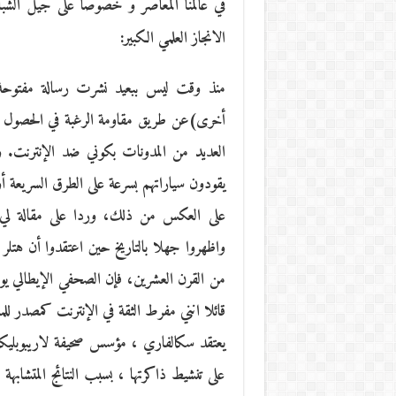
في عالمنا المعاصر و خصوصا على جيل الشبا
الانجاز العلمي الكبير:
منذ وقت ليس ببعيد نشرت رسالة مفتوحة 
أخرى)عن طريق مقاومة الرغبة في الحصول عل
العديد من المدونات بكوني ضد الإنترنت. 
يقودون سياراتهم بسرعة على الطرق السريعة أ
على العكس من ذلك، وردا على مقالة لي ح
واظهروا جهلا بالتاريخ حين اعتقدوا أن هتلر و
من القرن العشرين، فإن الصحفي الإيطالي يوجي
قائلا انني مفرط الثقة في الإنترنت كمصدر لل
يعتقد سكالفاري ، مؤسس صحيفة لاريبوبليكا، أ
على تنشيط ذاكرتها ، بسبب النتائج المتشابهة