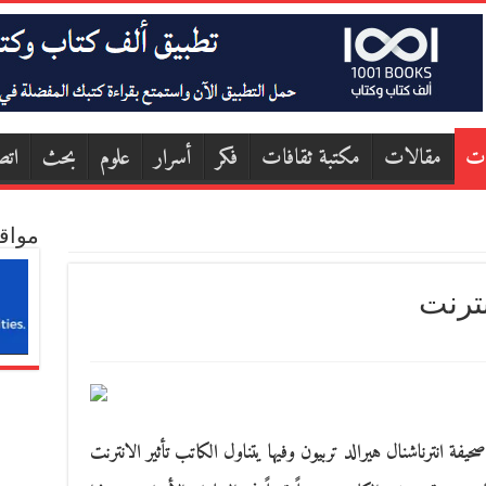
ات
مقالات
مكتبة ثقافات
فكر
أسرار
علوم
بحث
اتص
مواق
نترنت
صحيفة انترناشنال هيرالد تربيون وفيها يتناول الكاتب تأثير الانترنت