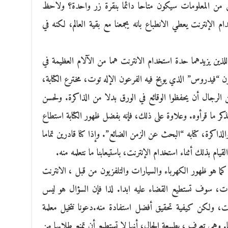
 من المعلومات سيكون متاحا دائما بنقرة زر واحدة؟ ولاحظ
الإنترنت يعطي الانطباع بانه يجمعنا مع بقية العالم، لكنه في
لذين يزيدهما حدة استخدام الانترنت هما من الآلام العظيمة في
“فيدروس” الذي يوبخ فيه الفرعون الإله توت، مخترع الكتابة،
ن الرجال أن يحفظوا الوقائع في الورق بدلا من الذاكرة. ولحسن
تذكر ما قرأوه. وعلاوة على ذلك، فإنه بفضل ظهور الكتابة استطاع
ذاكرة، كتابه “البحث عن الزمن الضائع”. وإذا كنا قادرين تماما
ا القيام بذلك أثناء استخدام الإنترنت، باستيعابنا ما نتعلمه منه.
 كما هو ظهور الكهرباء والسيارات والتلفزيون من قبل ، الانترنت
ات، سوف تستطيع القضاء عليه ابدا. لذا فإن السؤال هو ليس
ترنت، ولكن كيفية تحقيق أفضل استفادة منه.دعونا نتخيل معلمة
 وهي تعرف ، بطبيعة الحال، أنها لا تستطيع أن تمنع طلابها من