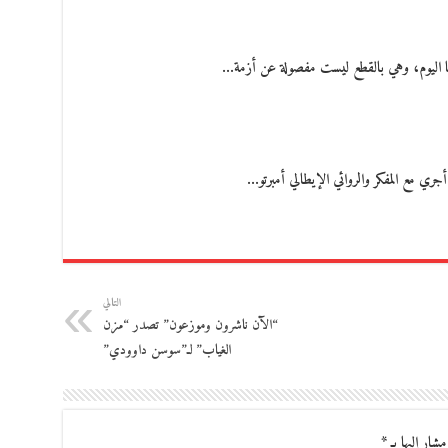
ا اليوم، وهي بالقطع ليست مفصولة عن أزمة…
ري مع المفكر والروائي الإيطالي أمبرتو…
التالي
“الآن ناشرون وموزعون” تصدر “مزن
الغياب” لـ”سوسن داوودي”
مشار إليها بـ
*