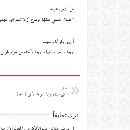
عن الشعر وهمومه
*عثمان حسنفي معالجة موضوع أزمة الشعر التي نعيشه
أمبرتو إيكو:أنا والسينما
ترجمة - أمين صالحهذه ترجمة لأجزاء من حوار طويل أج
السابق
” متى ستتزوجين” اللوحة الأغلى في العالم
اترك تعليقاً
لن يتم نشر عنوان بريدك الإلكتروني.
الحقول الإلزامية 