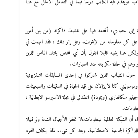
ب ،ويقدم فيه الكاتب درساً قيماً في التعامل الأمثل مع هذا
إلى حفيدي، أشجعه فيها على تنشيط ذاكرته (من بين أمور
ى كل معلوماته من الإنترنت. وعلى إثر ذلك ، فقد اتهمت في
ولكن هذا يشبه قليلا القول بأن أي شخص ينتقد الناس الذين
و وهم في حالة سكر بانه ضد السيارات.
ول الشباب الذين شاركوا في إحدى المسابقات التلفزيونية
موسوليني كانا لا يزالان على قيد الحياة في الستينات والسبعينات
نيو سكالفاري (وبمودة) انتقدني في مجلة الاسبرسو الايطالية ،
معلومات.
ن الشبكة العالمية للمعلومات،لا تحفز الأجيال الشابة ولو قليلا
 للذاكرة الجماعية الاصطناعية. وبعد كل شيء، لماذا يكلف الفرد