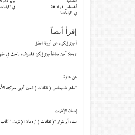
الفلسفية
يونيو 23, 2015
أغسطس 1, 2016
في "قراءات
في "قراءات"
إقرأ أيضاً
أمبرتو إيكو.. عن أروقة العقل
ترجمة: أمين صالحأمبرتو إيكو: فيلسوف، باحث في مف
عن عنترة
*ماهر طلبهخاص ( ثقافات )1حين أنهى معركته الأخيرة لتحرير عبلة، رجع إلى سيده سعيدا ..2صبأ…
إدمان الإنترنت
سناء أبو شرار *( ثقافات ) "إدمان الإنترنت " كتاب صادر عام 2010 من 