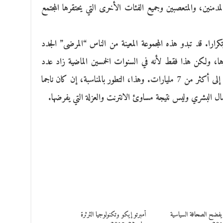
دمنين، والمتعصبين وجميع الفئات الأخرى التي يحتقرها المجتمع
رارا. قد تبدو هذه المجموعة المعينة من الناس “المرضى” الجدد
ولكن هذا فقط لأنه في السنوات الخمسين الماضية زاد عدد
سكان العالم من ما يقرب من 2 مليار شخص إلى أكثر من 7 مليارات. وهذا، التطور بالمناسبة، إن كان ناجما
البشري وليس نتيجة مساوئ الانترنت والعزلة التي يفرضها.
 يفضح الصحافة السياسية
أمبرتو إيكو وتكنولوجيا الثرثرة