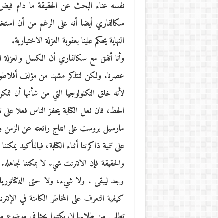
نفسه عناء البحث عن الحقيقة ما دام فيض
سكالفاري أيضا أنه على الرغم من أن استخدام 
النهاية يحكم علينا بعقوبة العزلة الاختيارية.
وأنا أتفق مع سكالفاري أن الكسل والعزلة ال
عصرنا. ولكن لنتذكر مشهد من مؤلف أفلاطون 
لأنه خلق التكنولوجيا التي من شأنها أن تمك
الحظ، فان فعل الكتابة يحفز الناس فعلا على 
مارسيل بروست على انتاج رائعته عن الزمن وال
على تنمية ذاكرتنا أثناء الكتابة، فبالتأكيد يمكنن
والحقيقة فإن الانترنت شيء لا يمكننا تجاهله.
وجد ليبقى . ولا شيء، ولا حتى الدكتاتوري
كيفية التعرف على المخاطر الكامنة في الإن
تطلب من طلابها ان يكتبوا بحثا في موضوع ما.