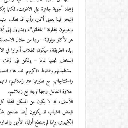
إيجاد أجوبة جاهزة على الانترنت. لكنها ي
التبحر فيها بعمق أكبر. وأنها قد تطلب م
ويقومون بمقارنة “الحقائق”، ويشيرون إلى أية
هو الأكثر موثوقية – ربما من خلال الاستعانة
بهذه الطريقة، سيكون الطلاب أحرارا في الاس
السخف تجنبها تماما – ولكن في الوقت نف
استنتاجاتهم وتنشيط ذاكرتهم اثناء هذه العمل
واستنتاجاتهم مع نظيرتها عند زملائهم، فان
حلاوة التفاعل وجها لوجه مع زملائهم.
للأسف، قد لا يكون من الممكن انقاذ كل
فبعض الشباب قد يكونون أيضا ضالعين بش
الكمبيوتر. وإذا لم يستطع أولياء الأمور وال