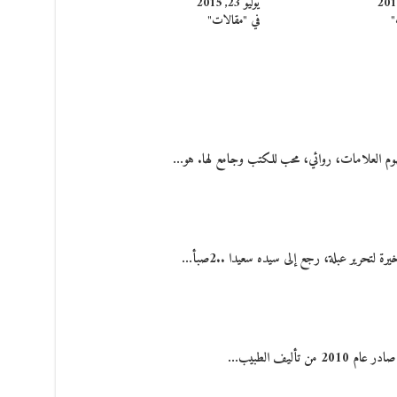
يوليو 23, 2015
"
في "مقالات"
هوم العلامات، روائي، محب للكتب وجامع لها. هو…
تأليف الطبيب…