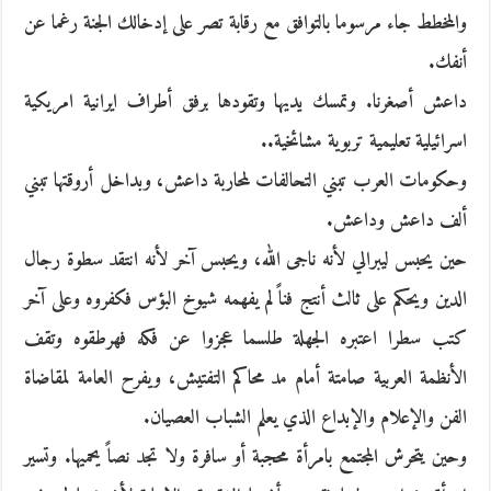
والمخطط جاء مرسوما بالتوافق مع رقابة تصر على إدخالك الجنة رغما عن
أنفك.
داعش أصغرنا. وتمسك يديها وتقودها برفق أطراف ايرانية امريكية
اسرائيلية تعليمية تربوية مشائخية..
وحكومات العرب تبني التحالفات لمحاربة داعش، وبداخل أروقتها تبني
ألف داعش وداعش.
حين يحبس ليبرالي لأنه ناجى الله، ويحبس آخر لأنه انتقد سطوة رجال
الدين ويحكم على ثالث أنتج فناً لم يفهمه شيوخ البؤس فكفروه وعلى آخر
كتب سطرا اعتبره الجهلة طلسما عجزوا عن فكه فهرطقوه وتقف
الأنظمة العربية صامتة أمام مد محاكم التفتيش، ويفرح العامة لمقاضاة
الفن والإعلام والإبداع الذي يعلم الشباب العصيان.
وحين يتحرش المجتمع بامرأة محجبة أو سافرة ولا تجد نصاً يحميها. وتسير