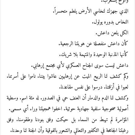
والوقح يستغرب.
الذي جهزك لنخاسي الأرض يلطم متحسراً.
النخاس بدوره يولول.
الكل يلعن داعش.
كأن داعش منفصلة عن هويتنا الرجعية.
كأنها المذنبة الوحيدة والمتهمة بلا شريك.
داعش ليست سوى الجناح العسكري لأي مجتمع إرهابي.
وكم كشف لنا الربيع الميت عن إرهابيين عاشوا بيننا. ناموا على أسرتنا.
لعبوا في أزقتنا. درسوا على نفس مقاعدنا.
وكشف لنا الدم والدمار أن العنف حي في الصدور. له مئة اسم. وسطية
أصولية صحوجية سلفية جهادية حوثية. اخفوا همجيتنا وراء أي مسمى.
المؤامرة لم تهبط من السماء بل حيكت وفق بنودنا وطقوسنا. وفق
رغبتنا الجامحة في التكفير والتعالي والشعور بالفوقية وأن الجنة لنا وحدنا.