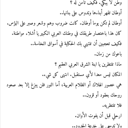
وطن لا يبكي. فكيف تأمن له ؟
أوطان تقهر أبناءها وتدوس على بناتها..
أوطان لم تكن يوما أوطان. كانت ضروب وهم وشعر وصبر على البؤس.
كان هذا باختصار طريقك في وطنك العربي الكبير يا أشلاء مواطنة.
فكيف تعجبين أن تنتهي بك الحكاية في أسواق النخاسة..
باعوك من زمان.
ماذا تنتظرين يا ابنة الشرق العربي العقيم ؟
المكان ليس معدا لأي مستقبل. انتهى كل شيء.
هي عصور الهلاك أو الظلام العربية، أما النور فلن يبزغ إلا بعد صعود
روحك بعقود أو قرون..
فلا تنتظريه.
ارحلي قبل أن يفوت الأوان.
ولا تدمعي على خدعة الحدود..