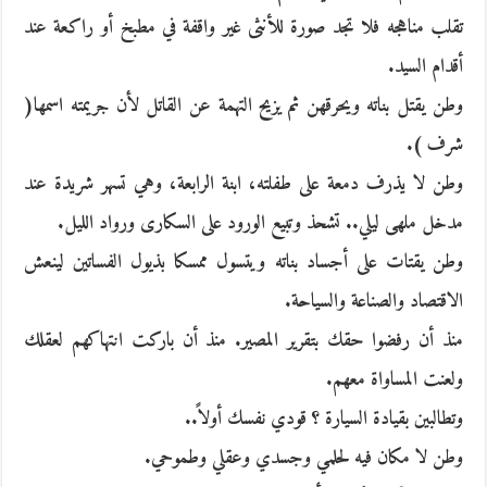
تقلب مناهجه فلا تجد صورة للأنثى غير واقفة في مطبخ أو راكعة عند
أقدام السيد.
وطن يقتل بناته ويحرقهن ثم يزيح التهمة عن القاتل لأن جريمته اسمها(
شرف ).
وطن لا يذرف دمعة على طفلته، ابنة الرابعة، وهي تسهر شريدة عند
مدخل ملهى ليلي.. تشحذ وتبيع الورود على السكارى ورواد الليل.
وطن يقتات على أجساد بناته ويتسول ممسكا بذيول الفساتين لينعش
الاقتصاد والصناعة والسياحة.
منذ أن رفضوا حقك بتقرير المصير. منذ أن باركت انتهاكهم لعقلك
ولعنت المساواة معهم.
وتطالبين بقيادة السيارة ؟ قودي نفسك أولاً..
وطن لا مكان فيه لحلمي وجسدي وعقلي وطموحي.