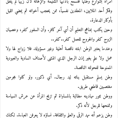
امرأة بشوارع وطنها فتسمع بأذنيها الشتيمة والإهانة لأن زيها لم يتفق
وفكر أحد الملايين، المعقدين نفسياً، ممن يحجب أخواته ثم يمضي الليل
بأوكار الدعارة.
وحين يكتب بمناهج التعليم أن أي آخر كافر. وأن السفور كفر، وعصيان
الزوج كفر والخروج للعمل كفر..كفر..
وعندما يعتبر الوطن ابنته ناقصة أهلية وغير مسؤولة. فلا زواج لها ولا
عمل ولا علم بغير إذن الرجل الذي انتشى لأصناف السادية والعبودية
الممنوحة لفحولته الناقصة.
وطن يسلم مستقبل بناته ليد رجال. أي ذكور. ولو كانوا مجرمين
مغتصبين قاطعي طريق.
ووطن تثور ميادينه مطالبة بالمساواة ثم تزيح المرأة عن عرش السياسة
وتمنحها للرجل لأنه ذكر.
وطن يزعم أنه مهد الرقي والعلم والثقافة. نساؤه لا يعرفن العباءة. لكنك