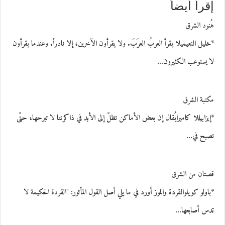
إقرأ أيضاً
هُنود الشرق
*خليل النعيميلا يقرأ العربُ العرَبَ. ولا يقرأون الآخرين، إلا نادراً. وعندما يقرأون
لا يستوعب الكثيرون…
مكتبة الشرق
*إيزابيللا كاميرايُقال إن بعض الأماكن تظلّ إلى الأبد في ذاكرتنا لا تبرحها، حتّى
تصبح في…
قصتان من الشرق
*باولو كويلوالقردة والموز أورد في ما يلي أصل القول المأثور: "القردة الحكيمة لا
تدس أصابعها…