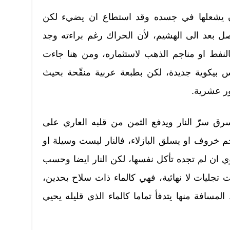
أن يشعلها في جسده وقد استطاع ان يضيء لكن
ل بعد الى الهشيم، لأن الحراك رغم براءته وجد
النفط او مناجم الذهب لاستثماره، ومن هنا جاءت
بيكوية جديدة، لكن بطبعة عربية منقّحة بحيث
ور عشرية.
رق سرّ النار ويدفع الثمن من قلبه العاري على
 خروف او يسلق البازلاء، فالنار ليست وسيلة او
ي ان لم تجده تأكل نفسها، لكن النار ايضا وحسب
 تجليات لا نهائية، فهي كالماء ذات سلاح بحدين،
سافة منها يتدفأ تماما كالماء الذي قليله يحيي