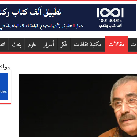
ات
مقالات
مكتبة ثقافات
فكر
أسرار
علوم
بحث
اتص
مواق