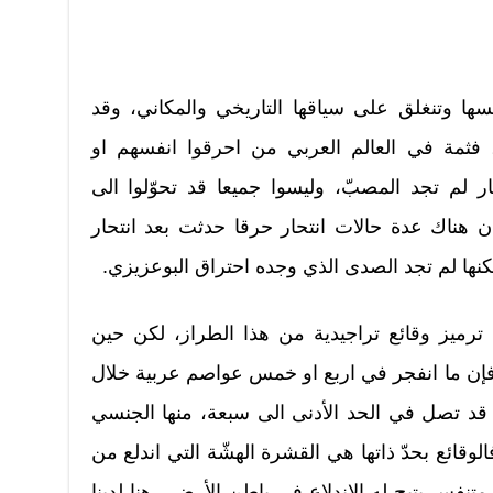
فسها وتنغلق على سياقها التاريخي والمكاني، وقد
، فثمة في العالم العربي من احرقوا انفسهم او
ار لم تجد المصبّ، وليسوا جميعا قد تحوّلوا الى
ناك عدة حالات انتحار حرقا حدثت بعد انتحار
نها لم تجد الصدى الذي وجده احتراق البوعزيزي.
 ترميز وقائع تراجيدية من هذا الطراز، لكن حين
 فإن ما انفجر في اربع او خمس عواصم عربية خلال
 قد تصل في الحد الأدنى الى سبعة، منها الجنسي
وقائع بحدّ ذاتها هي القشرة الهشّة التي اندلع من
تنفس يتيح له الاندلاع في باطن الأرض . هنا لدينا