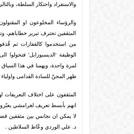
والاستفراد واحتكار السلطة، وبالتالي
والرؤساء المخلوعون او المقتولون
المثقفين تحترف تبرير خطاياهم، وتز
من استخدموا كالقفازات ثم قُذفو
الوظيفة ‘الديسبوزابل’ فتحولوا 
لمرة واحدة، ويهمنا في هذا السياق ا
ظهر المجنّ للسادة القدامى واولياء 
المثقفون على اختلاف التعريفات له
انهم بأبسط تعريف لغرامشي يعبّرون
لا يمكن ان نجانس بين مثقفين قض
د. علي الوردي وعّاظ السلاطين .