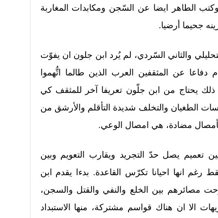
تب الطاهر ايضا عن السّجن ومكابدات المغاربة
نه جحيما أرضيا.
حليلي والثاني السّردي، لم يُرد ابن جلون ان يفوّت
دفاعا عن المثقفين العرب الذين طالما اتُّهموا
 ذلك يحتاج من ابن جلّون تعريفا آخر للمثقف كي
وسات الطغيان والتخلف شديدة التأقلم والأرشق من
 بأمصال مضادة، هي امصال الوعي.
ن تعميم يصل حدّ التجريد ويقارب التعويم وبين
رغم انها احيانا تكرّس القاعدة. بدءا يقدم ابن
حت مصائرهم بين الخلع والنفي والقتل والسجن،
ات الا ان هناك قواسم مشتركة، منها الاستبداد