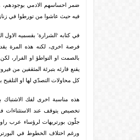
ضمر احساسهم الادمي بوجودهم، وك
فيه حيث عاشوا من تورطوا في زنازي
في كتابه ‘الشرارة’ بقسميه الاول الت
فرصة اخرى، لكنه هذه المرة يقدم 
بالصمت او التواطؤ او الفرار، لكن
يقنع قارئه بتبرئة المثقفين من فير
كل محاولات التصدّي لها او التلقيح
هذه مناسبة اخرى لفك الاشتباك بي
تخصيص يتوقف عند الاستثناءات فقط 
جلّون بورتريهات لرؤساء عرب راو
ورغم اختلاف الخطوط في البورتريه