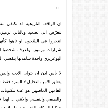
‘ ‘ ‘
ان الواقعة التاريخية قد تكتفي بن
تتعرّض الى تصعيد وبالتالي ترميز
انتحروا في السّجون او تاهوا كأنه
شرارات ورموز، واعرف شخصيا ان ه
البوعزيزي واحدة شاهدتها بنفسي، لك
لا بأس اذن ان يتولى الادب والفن
يتعلق الامر بالتحليل لا السرد فقط
العامين الماضيين هو عدة مكبوتات
والطبقي والنفسي والاثني … لهذا فال
خلالها البركان الذي بحث طويلا عن م