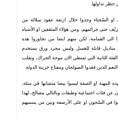
 حظر تداولها.
 او السّجناء وجدوا خلال اربعة عقود سلالة من
يّف حتى جرائمهم، ومن هؤلاء المثقفين او الأشباه
ا الى القمامة، لكن منهم ايضا من تجاوزوا هذه
الى مناديل قابلة للغسل وليس مجرد ورق يستخدم
لفئة الثانية التي تمتطي الان موجة الحراك، وتقلب
النعم الذين فقدوا الصولجان ومفتاح خزينة الدولة.
ذه المهنة او الصفة ليسوا بيضا متشابها في سلة،
 عن فئات اجتماعية وطبقات وبالتالي مصالح، لهذا
وا في السّجون او على الأرصفة وبين من يسميهم