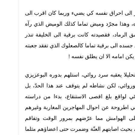
رّ الى احراق نفسه كي يضيء وربما كان اقرب الى
ه، وهذا مجرّد وميض تماما كذلك الوميض الذي رآه
لرماد، فقصيدته كانت برقية الى الخليفة تنذر
جسده الى برقية تماما كالصعلوك الذي تفقد جعبته
يكن امامه الا ان يطلق نفسه !
حليلا يعقبه سرد روائي، استلهم بدوره البوعزيزي
وائي، لكن نشاطه لم يتوقف عند هذا الحدّ، بل
ئي لواقع بلغ اقصى الاستنقاع، بدءا من دراسته
وهي اطروحة عن احوال المهاجرين المغاربة وغيرهم
ى الهوامش مما عرّضهم بمرور الوقت وتفاقم
، بحيث اصابتهم العنّة وضمرت حتى اعضاؤهم مثلما