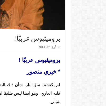
بروميثيوس عربيّا !
أبريل 27, 2013
بروميثيوس عربيّا !
* خيري منصور
لم يكتشف سرّ النار، شأن ذلك البط
قلبه العاري، وهو ايضا ليس طليقا ا
شيلي.