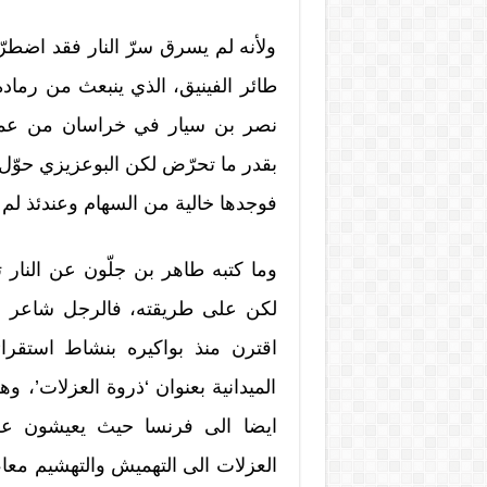
ولأنه لم يسرق سرّ النار فقد اضط
طائر الفينيق، الذي ينبعث من رماد
نصر بن سيار في خراسان من عمق ا
بقدر ما تحرّض لكن البوعزيزي حوّل 
فوجدها خالية من السهام وعندئذ لم 
وما كتبه طاهر بن جلّون عن النار ت
لكن على طريقته، فالرجل شاعر ور
اقترن منذ بواكيره بنشاط استقرا
الميدانية بعنوان ‘ذروة العزلات’، 
ايضا الى فرنسا حيث يعيشون عل
العزلات الى التهميش والتهشيم معا