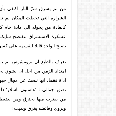
من لم يسرق سرّ النار اكتفى ب
الشرارة التي تخطت المكان لم تص
كالعادة من يحوله الى مادة خام ك
عسكرة الاستشراق لتفتضح سايكس 
يصبح الواحد قابلا للقسمة على كس
نعرف بالطبع ان بروميثيوس لم يس
امتداد الزمن من اجل ان يشوي لحم
اداة فقط، انها تبحث عن مجال حيو
تصور جمالي لـ ‘غاستون باشلار’ ذات
من يقترب منها يحترق ومن يضبط الم
ويروي وفائضه يغرق ويميت !