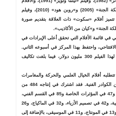
الفضاء الخارجي» (1975) و»بليد رانر» (1982)، وفيلم «ثيلما ولويز» (1991)، والأفلام
التاريخية «المجالد» (2000) و»مملكة الجنة» (2005) و»روبن هود» (2010)، وفيلم
الأكاذيب» (2008). كما تتميز أفلام «سكوت» ذات العلاقة بتقديم صورة
كة الجنة» و»كيان من الأكاذيب».
 في قائمة الأفلام التي تحقق أعلى الإيرادات في
لافتتاحي، واحتفظ بهذا المركز في أسبوعه الثاني.
وبلغت الإيرادات العالمية الإجمالية لهذا الفيلم 300 مليون دولار، فيما بلغت تكاليف
 تتطلبه أفلام الخيال العلمي والحركة والمغامرات
الضخمة الإنتاج من أعداد كبيرة من الكوادر الفنية. فقد اشترك في إنتاجه 484 من
مهندسي وفنيي المؤثرات البصرية، و47 في المؤثرات الخاصة و85 في القسم الفني،
و71 في التصوير والمعدات الكهربائية، و42 في تصميم الأزياء، و32 في الماكياج، و26
في قسم الصوت، و18 من البدلاء، و13 في المونتاج، و11 في الموسيقى، بالإضافة إلى