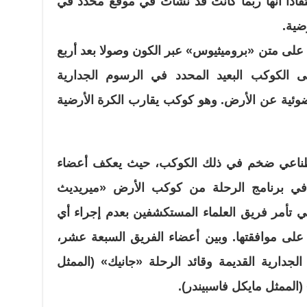
تقادا أنها ربما كانت قد نشأت في موقع محدد في
ضية.
لى متن «بروميثيوس» عبر الكون وصولا بعد أربع
(أي في العام 2093)، إلى الكوكب البعيد المحدد في الرسوم الجدارية
ضوئية عن الأرض. وهو كوكب يقارب الكرة الأرضية
ناعي ضخم في ذلك الكوكب، حيث يعكف أعضاء
في برنامج الرحلة من كوكب الأرض «ميريديث
تي تأمر فريق العلماء المستكشفين بعدم إجراء أي
ى موافقتها. وبين أعضاء الفريق السبعة عشر،
 الجدارية القديمة وقائد الرحلة «جانيك» (الممثل
 (الممثل مايكل فاسبيندر).