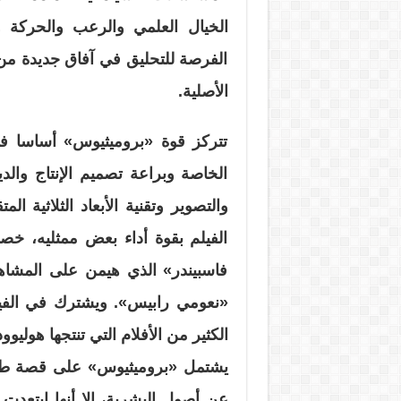
الخيال العلمي والرعب والحركة وا
الفرصة للتحليق في آفاق جديدة من ا
الأصلية.
تتركز قوة «بروميثيوس» أساسا في 
الخاصة وبراعة تصميم الإنتاج وال
والتصوير وتقنية الأبعاد الثلاثية ال
الفيلم بقوة أداء بعض ممثليه، خصو
فاسبيندر» الذي هيمن على المشاهد 
«نعومي رابيس». ويشترك في الفيل
الكثير من الأفلام التي تنتجها هوليوود
يشتمل «بروميثيوس» على قصة طمو
عن أصول البشرية، إلا أنها ابتعدت