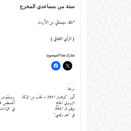
ستة من مساعدي المخرج
*ناقد سينمائي من الأردن
( الرأي الثقافي )
شارك هذا الموضوع:
مرتبط
آلين- كوفننت 2017 .. تحذير من الذكاء
بروميثيوس ش
الروبوتي الجامح
أغسطس 31, 2014
نوفمبر 2, 2017
في "قراءات
في "خبر رئيسي"