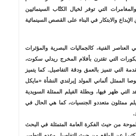
لمغامرات التي توفر لخيال الكتّاب السينمائيين
لإبداع والابتكار في البناء على القصص السينمائية
العناصر الفنية، كالجماليات البصرية والمؤثرات
ديكورات التي تقترن بأفلام المخرج ريدلي سكوت،
متقدمة التي تتميز بالعمق ودقة التفاصيل. كما يتميز
صا الممثل ألماني المولد إيرلندي النشأة «مايكل
التي ظهر فيها، وبطلة الفيلم الممثلة السويدية
م ممثلون متعددو الجنسيات، كما هي الحال في
.
حة من حيث الفكرة العامة المتمثلة في البحث
 كثيرا عن الواقع من حيث التفاصيل وعدم التطوير