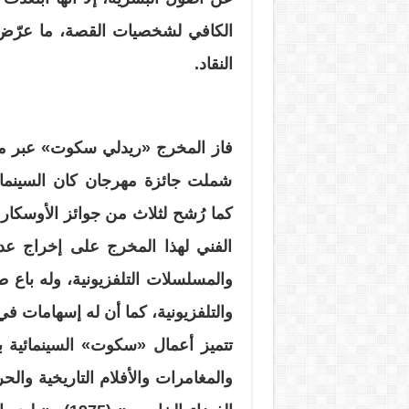
الكافي لشخصيات القصة، ما عرّض 
النقاد.
فاز المخرج «ريدلي سكوت» عبر مشو
كما رُشح لثلاث من جوائز الأوسكار 
الفني لهذا المخرج على إخراج عدد ك
والتلفزيونية، كما أن له إسهامات في 
تتميز أعمال «سكوت» السينمائية با
والمغامرات والأفلام التاريخية وال