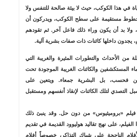
ياة في هذا الكوكب، حيث لا بيئة صالحة للتنفس ولا
د خطوط مستقيمة على سطح الكوكب، ويدركون أن
 ولا بد أن يكون وراء ذلك فاعل آخر. ثم تقودهم
 يجدون داخلها كائنات ذات صفات بشرية آلية.
 من الأحداث والتطورات المثيرة والغريبة التي
اء المستكشفين والكائنات الغريبة الموجودة تحت
فين فحسب، بل البشرية جمعاء. ويتعين على
ل التصدي لتلك الكائنات لإنقاذ أنفسهم ومستقبل
فيلم «بروميثيوس» من دون حل. وقد ينبئ ذلك
 الفيلم، على نهج تقاليد هوليوود القديمة في تقديم
أفلام الناجحة على شباك التذاكر، خصوصاً أفلام