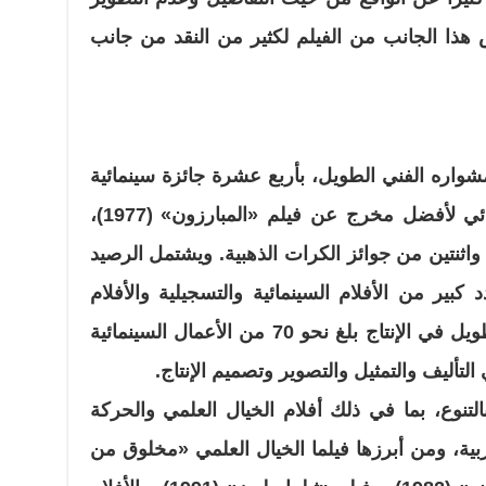
هذا الجانب من الفيلم لكثير من النقد من جانب
اره الفني الطويل، بأربع عشرة جائزة سينمائية
شملت جائزة مهرجان كان السينمائي لأفضل مخرج عن فيلم «المبارزون» (1977)،
واثنتين من جوائز الكرات الذهبية. ويشتمل الرصيد
بير من الأفلام السينمائية والتسجيلية والأفلام
والمسلسلات التلفزيونية، وله باع طويل في الإنتاج بلغ نحو 70 من الأعمال السينمائية
التأليف والتمثيل والتصوير وتصميم الإنتاج.
لتنوع، بما في ذلك أفلام الخيال العلمي والحركة
حربية، ومن أبرزها فيلما الخيال العلمي «مخلوق من