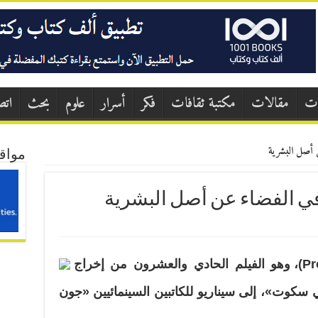
ات
مقالات
مكتبة ثقافات
فكر
أسرار
علوم
بحث
اتص
ن أصل البشرية
مواق
في الفضاء عن أصل البشرية
يستند «بروميثيوس» (Prometheus)، وهو الفيلم الحادي والعشرون من إخراج
سكوت»، إلى سيناريو للكاتبين السينمائيين «جون