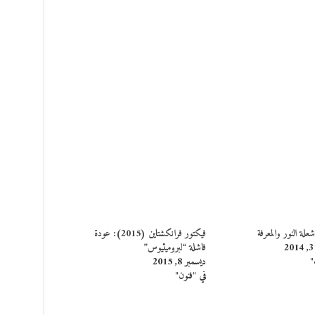
علة النور والمعرفة
فيكتور فرانكشتاين (2015): عودة
فاشلة “لبروميثيوس”
"
ديسمبر 8, 2015
في "فنون"