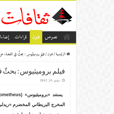
نصوص
فنون
قراءات
إضاء
الرئيسية
/
فنون
/
فيلم بروميثيوس : بحثٌ في الفضاء ع
فيلم بروميثيوس : بحثٌ 
سبتمبر 15, 2012
المخرج البريطاني المخضرم «ريدلي 