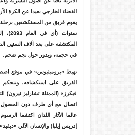
الأثرية بحثا عن أصول البشرية واع
الفضاء الخارجي بعيدا عن الكرة الأر
يقوم فريق من المستكشفين برحلة ع
سنوات 
المكتشفة على بعد آلاف السنين ال
في حجمه، ويدور حول نجم ضخم.
تهبط «بروميثيوس» في موقع اصط
الفريق على استكشافه. وتتحكم 
فيكرز» (الممثلة تشارليز ثيرون) ال
اتصال مع أي طرف دون الحصول عل
عالما الآثار اللذان اكتشفا الرسوم
إدريس إيلبا) والإنسان الآلي «ديفيد»