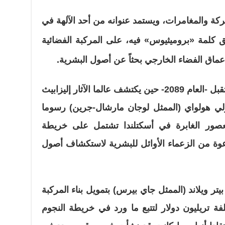
حركة والمغامرات، ويستمد عنوانه من أحد الآلهة في
طلق كلمة «بروميثيوس» فيه، على المركبة الفضائية
أعماق الفضاء الخارجي بحثاً عن أصول البشرية.
تبدأ أحداث «بروميثيوس» في المستقبل -العام 2089- حين يكتشف عالما الآثار إليزابيث
لي هولواي (الممثل لوجان مارشال-جرين) رسوما
صور الغابرة في أسكتلندا تشتمل على خريطة
دعوة من الزعماء الأوائل للبشرية لاستكشاف أصول
تر ويلاند (الممثل جاي بيرس) بتمويل بناء المركبة
فة تريليون دولار لتتبع ما ورد في خريطة النجوم