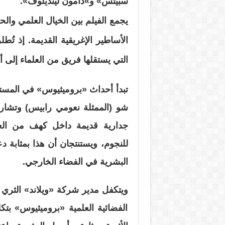
سبيتس» و»دامون لينديلوف».
يجمع الفيلم بين الخيال العلمي وال
الأساطير الإغريقية القديمة. إذ تُ
التي يستقلها فريق من العلماء إلى 
شو (الممثلة نعومي رابيس) وتشار
جدارية قديمة داخل كهف من الع
للنجوم، ويستنتجان أن هذا بمثابة 
البشرية في الفضاء الخارجي.
ويتكفل مدير شركة «ويلاند» الثري بي
الفضائية العلمية «بروميثيوس» بتكل