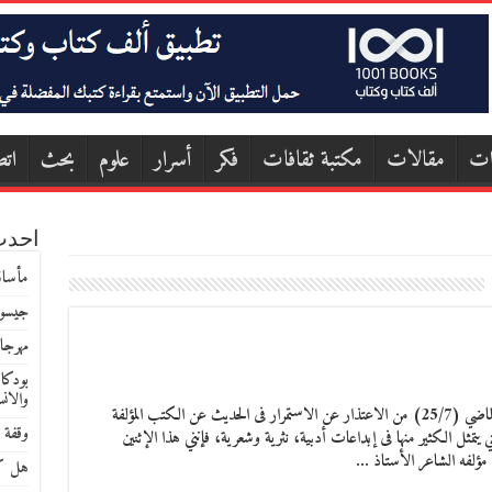
ات
مقالات
مكتبة ثقافات
فكر
أسرار
علوم
بحث
اتص
احدث
مأساة
جيسون
مهرجا
بودكا
والان
*د.أسامة الغزالي حرب استثناء مما ذكرته في الإثنين الماضي (25/7) من الاعتذار عن الاستمرار فى الحديث عن الكتب المؤلفة
وقفة 
 يتمثل الكثير منها فى إبداعات أدبية، نثرية وشعرية، فإنني هذا الإثنين
 مؤلفه الشاعر الأستاذ …
هل كا