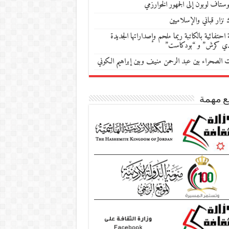
ستاف لوبون إلى الجمهور الخوارزمي
 نزار قباني والإسلاميين
احتفائية بالكاتبة ريما ملحم وإصداراتها الجديدة
دي كرش” و “بودكاست”
ات الصحراء بين عبد الرحمن منيف وبين إبراهيم الكوني
ع مهمة