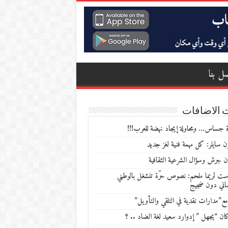
ل بنا
 الاضافات
 جساس… ومحاولة إيجاد نهضة للعرب!!!
 سايلر: كل مهمة فنية لغز جديد
ن جرش وسؤال الشرعية الثقافية
ست لريما ملحم: نصوص حرّة تنشغل بالوطني
ساني دون ضجيج
مع”مدارات نقدية في التلقي والتأويل”
ن “يجهل ” إدوارد سعيد لغة الضاد .. ؟