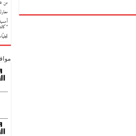
من غو
معارك
أمسية 
“كان
تجليّ
مواق