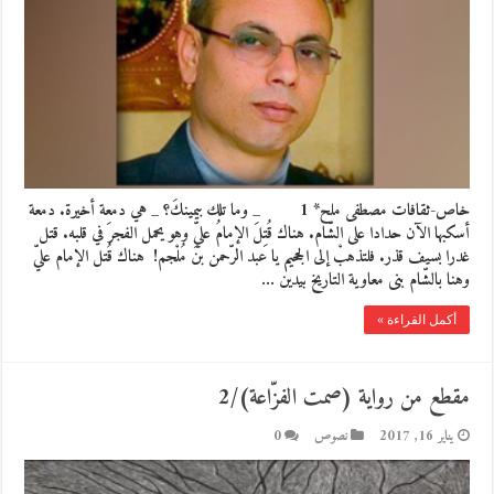
خاص-ثقافات مصطفى ملح* 1 _ وما تلك بيمينكَ؟ _ هي دمعة أخيرة. دمعة
أسكبها الآن حدادا على الشّام. هناك قُتِلَ الإمامُ عليّ وهو يحمل الفجرَ في قلبه. قتل
غدرا بسيف قذر. فلتذهبْ إلى الجحيم يا عبد الرّحمن بنَ مُلْجم! هناك قُتل الإمام عليّ
وهنا بالشّام بنى معاوية التاريخ بيدين …
أكمل القراءة »
مقطع من رواية (صمت الفزّاعة)/2
يناير 16, 2017
نصوص
0