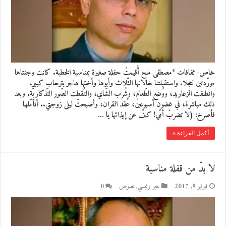
خاص- ثقافات *مصطفى ملح أُقيمتْ حفلة صغيرة بمناسبة الخطبة. كانت وجنتاها
مورّدتين خجلا. واستقبلتنا خالاتها الثّلاث وأبوها وأختها هاجر بترحاب كبير.
وانطلقت الزغاريد، ووُضع الطّعام، وشُرب الشّاي، والتُقطت الصّور التّذكاريّة. وبعد
ذلك مباشرة، في غضون أسبوعين، عُقد القران، وأصبحتْ ليلى زوجتي.. أتأمّلها
فأصرخ: (لا تضربْ أمّي! كفّ عن إيذائها يا …
أكمل القراءة »
لا بدّ من قفلة مناسبة
فبراير 9, 2017
خبر رئيسي
,
نصوص
0