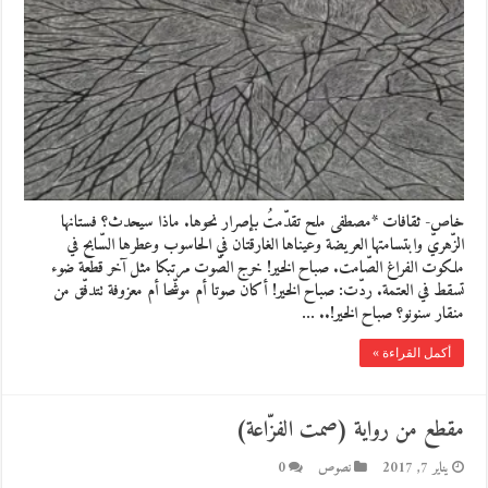
خاص- ثقافات *مصطفى ملح تقدّمتُ بإصرار نحوها. ماذا سيحدث؟ فستانها
الزّهريّ وابتسامتها العريضة وعيناها الغارقتان في الحاسوب وعطرها السّابح في
ملكوت الفراغ الصّامت. صباح الخير! خرج الصّوت مرتبكا مثل آخر قطعة ضوء
تسقط في العتمة. ردّت: صباح الخير! أكان صوتا أم موشّحا أم معزوفة تتدفّق من
منقار سنونو؟ صباح الخير!.. …
أكمل القراءة »
مقطع من رواية (صمت الفزّاعة)
يناير 7, 2017
نصوص
0