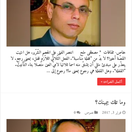
خاص- ثقافات * مصطفى ملح انتصر الفتى على الخصم الشّرّير. هل انتهت
القصّة أخيرا؟ لا بدّ من ”قفلة مناسبة“. الفعل الثّلاثي اللاّزم قفل، بمعنى رجع. لا
يتعذّر على مبتدئ مثلي أن يشتقّ منه اسما ثلاثيا لاميّ العين متّصلا بتاء التّأنيث.
”القفلة“. وهل القفلة هي رجوع بمعنى ما؟ رجوع إلى …
أكمل القراءة »
وما تلك بيمينك؟
فبراير 3, 2017
نصوص
0