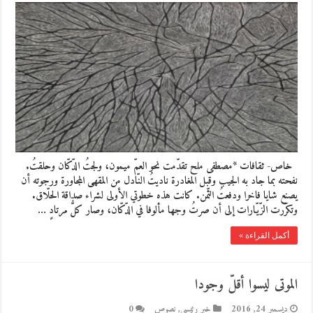
خاص- ثقافات *مصطفى ملح تقدّمت نحو العمّ ميمون، ولجتُ الدّكّان وحلقتُ.
نفحته بما جاد به الجيب وقبل المغادرة ناديتُ النّادل من المقهى المجاورة ورجوته أن
يصنع شايا فاخرا ودفعتُ الثّمن. كانت هذه خطوتي الأولى لشراء صداقة الحلّاق.
وتكرّرت الزّيّارات إلى أن صرتُ وجها مألوفا في الدّكّان، وصار كلُّ مرتادٍ …
أكمل القراءة »
الموتى ليسوا أقلّ وجودا
ديسمبر 24, 2016
خبر رئيسي
,
نصوص
0