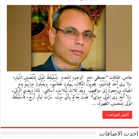
خاص- ثقافات *مصطفى ملح الوجـود المنعدم يَسْتَيْقِظُ المَوْتى بِمُنْتَصَفِ النَّهارِ،
ولا يَرى أَحَدٌ قِيامَتَهُمْ. يَجوبونَ المَكانَ، يُهَيِّئون طَعامَهُمْ، ويُعَبِّئون جِرابَهُمْ بِدَمِ
الحَياةِ، ويَرْجِعونَ إلى مَواقِعِهِمْ. وبَعْدَ ثَلاثِ لَيْلاتٍ، أُسائِلُني: لِماذا وَحْدِيَ الرّائي،
ولا أَحَدٌ يَرى المَوْتى سِوايَ؟ عَلِمْتُ بَعْدَئِذٍ بِأنّي مَيِّتٌ. مَرَّتْ لَيالٍ أَرْبَعٌ، فَاسْتَيْقَظَ
المَوْتى بِمُنْتَصَفِ الظَّهيرَةِ. …
أكمل القراءة »
احدث الاضافات