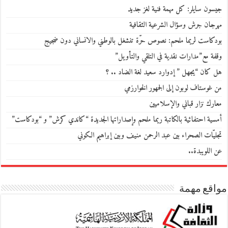
جيسون سايلر: كل مهمة فنية لغز جديد
مهرجان جرش وسؤال الشرعية الثقافية
بودكاست لريما ملحم: نصوص حرّة تنشغل بالوطني والانساني دون ضجيج
وقفة مع”مدارات نقدية في التلقي والتأويل”
هل كان “يجهل ” إدوارد سعيد لغة الضاد .. ؟
من غوستاف لوبون إلى الجمهور الخوارزمي
معارك نزار قباني والإسلاميين
أمسية احتفائية بالكاتبة ريما ملحم وإصداراتها الجديدة “كاندي كرش” و “بودكاست”
تجليّات الصحراء بين عبد الرحمن منيف وبين إبراهيم الكوني
عن اللويبدة..
مواقع مهمة