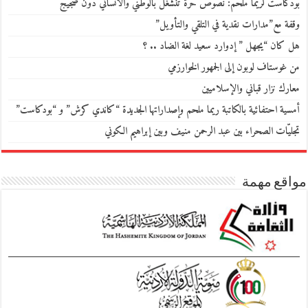
بودكاست لريما ملحم: نصوص حرّة تنشغل بالوطني والانساني دون ضجيج
وقفة مع”مدارات نقدية في التلقي والتأويل”
هل كان “يجهل ” إدوارد سعيد لغة الضاد .. ؟
من غوستاف لوبون إلى الجمهور الخوارزمي
معارك نزار قباني والإسلاميين
أمسية احتفائية بالكاتبة ريما ملحم وإصداراتها الجديدة “كاندي كرش” و “بودكاست”
تجليّات الصحراء بين عبد الرحمن منيف وبين إبراهيم الكوني
مواقع مهمة