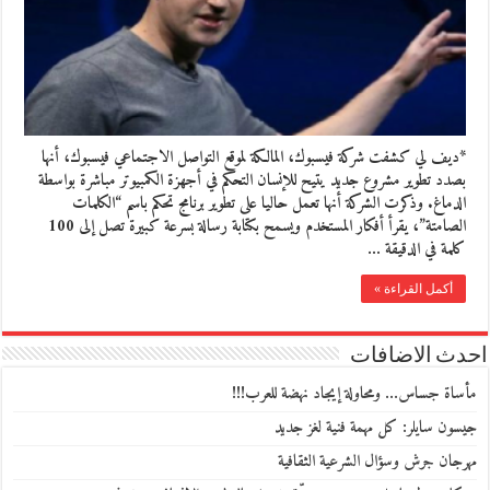
*ديف لي كشفت شركة فيسبوك، المالكة لموقع التواصل الاجتماعي فيسبوك، أنها
بصدد تطوير مشروع جديد يتيح للإنسان التحكم في أجهزة الكمبيوتر مباشرة بواسطة
الدماغ. وذكرت الشركة أنها تعمل حاليا على تطوير برنامج تحكم باسم “الكلمات
الصامتة”، يقرأ أفكار المستخدم ويسمح بكتابة رسالة بسرعة كبيرة تصل إلى 100
كلمة في الدقيقة …
أكمل القراءة »
احدث الاضافات
مأساة جساس… ومحاولة إيجاد نهضة للعرب!!!
جيسون سايلر: كل مهمة فنية لغز جديد
مهرجان جرش وسؤال الشرعية الثقافية