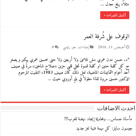
مثلاً، يبلغ معدل …
أكمل القراءة »
الوقوف على شُرفة العمر
أغسطس 11, 2016
إضاءات
,
خبر رئيسي
0
*د. حسن مدن عمري مش تلاتين ولا أربعين ولا حتى خمسين عمري بيكبر و يصغر
مع كل كلمة حنين او كلمة قسوة تخلي قلبي حزين «صلاح شاهين» مرةً في صيف
أحد أعوام الثمانينات الماضية، لعل ذلك كان صيف 1983، التقيت المرحوم
الدكتور حسين مروة لقاءً مطولاً في بلدٍ أوروبي حيث …
أكمل القراءة »
احدث الاضافات
مأساة جساس… ومحاولة إيجاد نهضة للعرب!!!
جيسون سايلر: كل مهمة فنية لغز جديد