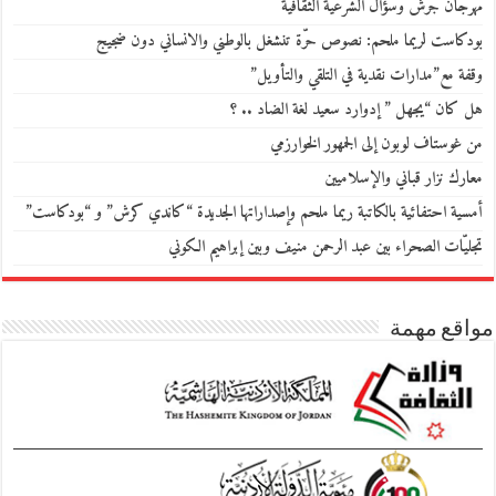
مهرجان جرش وسؤال الشرعية الثقافية
بودكاست لريما ملحم: نصوص حرّة تنشغل بالوطني والانساني دون ضجيج
وقفة مع”مدارات نقدية في التلقي والتأويل”
هل كان “يجهل ” إدوارد سعيد لغة الضاد .. ؟
من غوستاف لوبون إلى الجمهور الخوارزمي
معارك نزار قباني والإسلاميين
أمسية احتفائية بالكاتبة ريما ملحم وإصداراتها الجديدة “كاندي كرش” و “بودكاست”
تجليّات الصحراء بين عبد الرحمن منيف وبين إبراهيم الكوني
مواقع مهمة