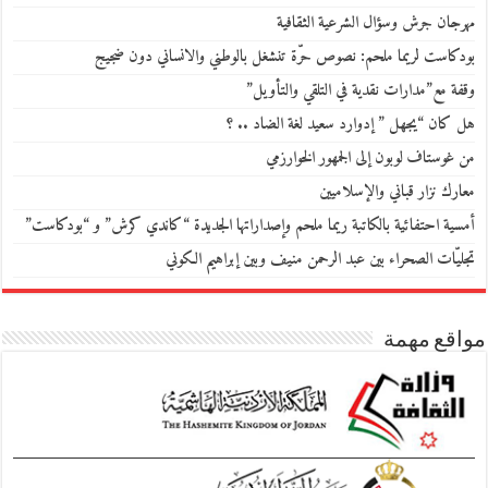
مهرجان جرش وسؤال الشرعية الثقافية
بودكاست لريما ملحم: نصوص حرّة تنشغل بالوطني والانساني دون ضجيج
وقفة مع”مدارات نقدية في التلقي والتأويل”
هل كان “يجهل ” إدوارد سعيد لغة الضاد .. ؟
من غوستاف لوبون إلى الجمهور الخوارزمي
معارك نزار قباني والإسلاميين
أمسية احتفائية بالكاتبة ريما ملحم وإصداراتها الجديدة “كاندي كرش” و “بودكاست”
تجليّات الصحراء بين عبد الرحمن منيف وبين إبراهيم الكوني
مواقع مهمة