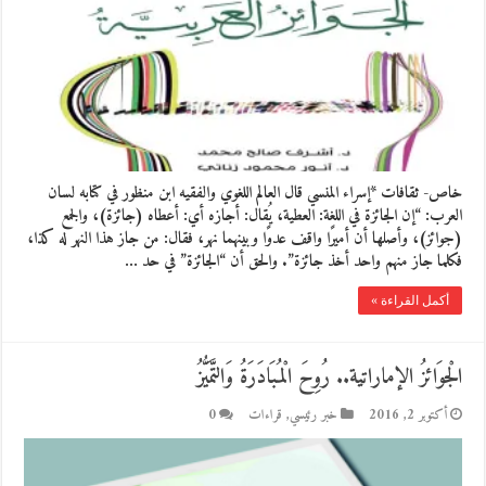
خاص- ثقافات *إسراء المنسي قال العالم اللغوي والفقيه ابن منظور في كتابه لسان
العرب: “إن الجائزة في اللغة: العطية، يُقال: أجازه أي: أعطاه (جائزة)، والجمع
(جوائز)، وأصلها أن أميرًا واقف عدوًا وبينهما نهر، فقال: من جاز هذا النهر له كذا،
فكلما جاز منهم واحد أخذ جائزة”. والحق أن “الجائزة” في حد …
أكمل القراءة »
الْجوَائزُ الإماراتية.. رُوِحَ الْمُبَادَرَةُ وَالتَّمَيُّزُ
أكتوبر 2, 2016
خبر رئيسي
,
قراءات
0