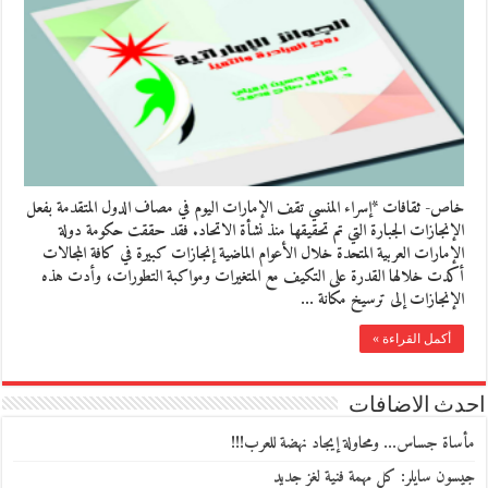
خاص- ثقافات *إسراء المنسي تقف الإمارات اليوم في مصاف الدول المتقدمة بفعل
الإنجازات الجبارة التي تم تحقيقها منذ نشأة الاتحاد. فقد حققت حكومة دولة
الإمارات العربية المتحدة خلال الأعوام الماضية إنجازات كبيرة في كافة المجالات
أكدت خلالها القدرة على التكيف مع المتغيرات ومواكبة التطورات، وأدت هذه
الإنجازات إلى ترسيخ مكانة …
أكمل القراءة »
احدث الاضافات
مأساة جساس… ومحاولة إيجاد نهضة للعرب!!!
جيسون سايلر: كل مهمة فنية لغز جديد