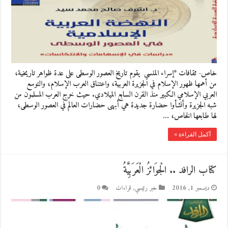
خاص- ثقافات *إسراء المنسي يقوم تاريخ العصور الوسطى على عدة ظواهر تاريخية،
من أهمها ظهور الإسلام في الجزيرة العربية، واعتناق العرب الإسلام، والتوسع
العربي الإسلامي الكبير منذ القرن السابع الميلادي. حيث خرج العرب المسلمون من
شبه الجزيرة وأنشأوا حضارة جديدة هي أبهى حضارات العالم في العصور الوسطى،
لها طابعها الخاص، …
أكمل القراءة »
كتاب الرافد .. الْجوَائزُ الْعَرَبِيَّةُ
ديسمبر 1, 2016
خبر رئيسي
,
قراءات
0