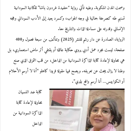
وصمت المدن المنكوبة. وعليه تأتي رواية “حفيدة غردون باشا” للكاتبة السودانية
تسنيم طه كصرخة جمالية في وجه الخراب، وكسرد يعيد إلى الأدب السوداني وهجه
الإنساني وقدرته على مساءلة الذات والتاريخ معا.
الرواية، الصادرة عن دار رشم للنشر (2025) وتتألف من سبعة فصول و400
صفحة، ليست مجرد عمل أدبي يروي حكاية عائلة أو يقتفي أثر ماض استعماري، بل
هي محاولة لإعادة كتابة الذاكرة السودانية من الداخل، من قلب التمزق الذي صنع
وطنا لا يزال يبحث عن تعريفه. ويصح فيها مقولة فريدا كاهلو “أنا لا أرسم الأحلام
أو الكوابيس… أنا أرسم واقع بلدي”.
كتابة ضد النسيان
محاولة لإعادة كتابة
الذاكرة السودانية من
الداخل