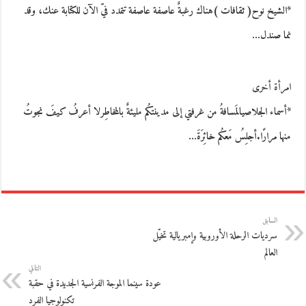
*الشيخ نوح( ثقافات )هناك رغبةٌ عاصفة عاصفة تتمدد فيّ الآن للكتابة عنك، وقد
نما صندل…
امرأة أخرى
*أسماء الجلاصيالمَسافةُ من غرفتي إلى مدينتكُم مليئةٌ بالمخاطِرلا أعرفُ كيفَ نجوتُ
منها مرارًا.أجلِسُ مَعكُم خائِرَةَ…
السابق
سرديات الرحلة الأوروبية وإمبريالية تخيّل
العالم
التالي
عودة سينما الموجة الفرنسية الجديدة في حقبة
تكنولوجيا الفرد