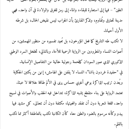
الطين” – فيها إلى استعارة للبقاء، والماء إلى رمز للغرق والولادة في آن واحد. فهي
مدينة تحترق وتُقاوم، وتذكر القارئ بأن الخراب ليس نقيض الجمال، بل شرطه
الأول أحيانا.
لا تكتب طه التاريخ كما فعل المؤرخون، بل تُعيد تفسيره من منظور المهمشين، من
أصوات النساء والمطرودين من الرواية الرسمية للأمة. وبالتالي، تخلخل السرد الوطني
الذكوري الذي صور السودان كملحمة رجولية خالية من التفاصيل الإنسانية.
في “حفيدة غردون باشا”، النساء لا يقفن على الهامش، إنهن من يكتبن الحكاية
ويُعدن ترتيب الذاكرة بوعي أنثوي حساس يرى في الألم طاقة خلاقة لا عبئا.
تعتمد الرواية على بناء متقطع يشبه الذاكرة، تتداخل فيه الحقب والأصوات في نسيج
واحد. اللغة شعرية دون أن تفقد واقعيتها، مكثفة دون أن تتعالى. كل مشهد فيها
يبدو وكأنه مرسوم بالضوء والطين معا، كأن الكاتبة تكتب بالعاطفة أكثر مما تكتب
بالقلم.