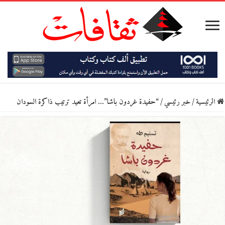
الرئيسية
/
خبر رئيسي
/
“حفيدة غردون باشا”… امرأة تعيد ترتيب ذاكرة السودان