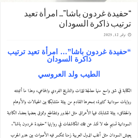
“حفيدة غردون باشا”… امرأة تعيد
ترتيب ذاكرة السودان
نوفمبر 12, 2025
“حفيدة غردون باشا”… امرأة تعيد ترتيب
ذاكرة السودان
الطيب ولد العروسي
الكتابة في شق واسع منها معالجة للذات والتاريخ الفردي والجماعي، وهذا ما أثبتته
روايات سودانية كثيرة، بسحرها القادم من بيئة متشابكة بين الخيالات والأوهام
والحقائق، بيئة تتشابك فيها الأعراق مثل الجذور وتتقاطع وتمزق بعضها بعضا. الكاتبة
السودانية تسنيم طه لا تشذ عن تلك المكاشفات في روايتها “حفيدة غردون باشا”.
يعيش السودان مثل أغلب الدول العربية زمنا تتكسر فيه الأصوات بين هدير الحرب