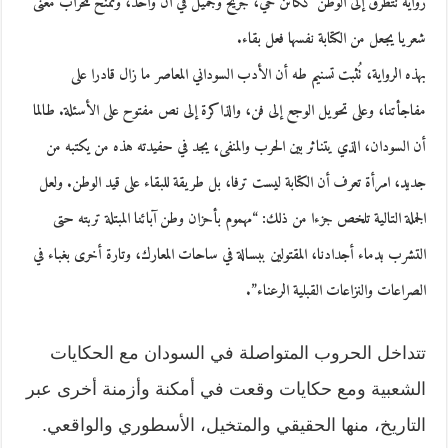
رواية تتطرق إلى الوطن ككائن حي، جريح وجميل في آن واحد، وتمنح للخراب معنى
شعريا يجعل من الكتابة نفسها فعل بقاء.
بهذه الرواية، تُثبت تسنيم طه أن الأدب السوداني المعاصر ما زال قادرا على
مفاجأتنا، وعلى تحويل الوجع إلى فن، والذاكرة إلى نص مفتوح على الأسئلة. طالما
أن السودان، الذي يتناثر بين الحرب والمنفى، يجد في حفيدته هذه من يكتبه من
جديد، امرأة تعرف أن الكتابة ليست ترفا، بل طريقة للبقاء على قيد الوطن. ولعل
الجملة التالية تلخص جزءا من ذلك: “مهموم بأحزان وطن آبائنا المبتلة تربته حتى
التشرب بدماء أجدادنا، المقتولين ببسالة في ساحات المعارك، وتارة أخرى بغباء في
الصراعات والنزاعات القبلية الرعناء”.
تتداخل الحروب المتواصلة في السودان مع الحكايات
الشعبية ومع حكايات وقعت في أمكنة وأزمنة أخرى عبر
التاريخ، منها الحقيقي والمتخيل، الأسطوري والواقعي.