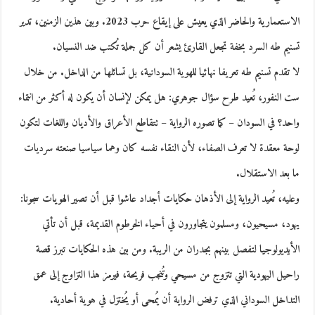
الاستعمارية والحاضر الذي يعيش على إيقاع حرب 2023. وبين هذين الزمنين، تدير
تسنيم طه السرد بخفة تجعل القارئ يشعر أن كل جملة تُكتب ضد النسيان.
لا تقدم تسنيم طه تعريفا نهائيا للهوية السودانية، بل تسائلها من الداخل. من خلال
ست النفور، تُعيد طرح سؤال جوهري: هل يمكن لإنسان أن يكون له أكثر من انتماء
واحد؟ في السودان – كما تصوره الرواية – تتقاطع الأعراق والأديان واللغات لتكون
لوحة معقدة لا تعرف الصفاء، لأن النقاء نفسه كان وهما سياسيا صنعته سرديات
ما بعد الاستقلال.
وعليه، تُعيد الرواية إلى الأذهان حكايات أجداد عاشوا قبل أن تصير الهويات سجونا:
يهود، مسيحيون، ومسلمون يتجاورون في أحياء الخرطوم القديمة، قبل أن تأتي
الأيديولوجيا لتفصل بينهم بجدران من الريبة. ومن بين هذه الحكايات تبرز قصة
راحيل اليهودية التي تتزوج من مسيحي وتُنجب فريحة، فيرمز هذا التزاوج إلى عمق
التداخل السوداني الذي ترفض الرواية أن يُمحى أو يُختزل في هوية أحادية.