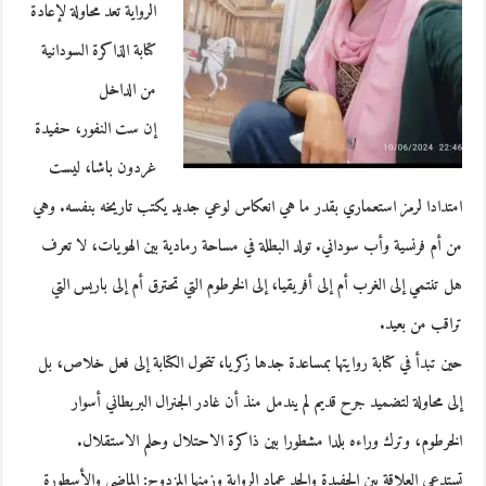
الرواية تعد محاولة لإعادة
كتابة الذاكرة السودانية
من الداخل
إن ست النفور، حفيدة
غردون باشا، ليست
امتدادا لرمز استعماري بقدر ما هي انعكاس لوعي جديد يكتب تاريخه بنفسه. وهي
من أم فرنسية وأب سوداني. تولد البطلة في مساحة رمادية بين الهويات، لا تعرف
هل تنتمي إلى الغرب أم إلى أفريقيا، إلى الخرطوم التي تحترق أم إلى باريس التي
تراقب من بعيد.
حين تبدأ في كتابة روايتها بمساعدة جدها زكريا، تتحول الكتابة إلى فعل خلاص، بل
إلى محاولة لتضميد جرح قديم لم يندمل منذ أن غادر الجنرال البريطاني أسوار
الخرطوم، وترك وراءه بلدا مشطورا بين ذاكرة الاحتلال وحلم الاستقلال.
تستدعي العلاقة بين الحفيدة والجد عماد الرواية وزمنها المزدوج: الماضي والأسطورة