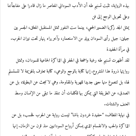
بهذه الرواية، تثبت تسنيم طه أن الأدب السوداني المعاصر ما زال قادرا على مفاجأتنا
وعلى تحويل الوجع إلى فن
يمثل الجد زكريا الضمير الجمعي، بينما ست النفور تمثل المستقبل المعلق، الجسر بين
جيلين: جيل رأى السودان يولد من الاستعمار، وآخر يراه ينهار تحت نيران الحرب.
في مرآة الحفيدة
لقد أظهرت تسنيم طه رغبة واضحة في الحفر في الذاكرة الجماعية للسودان، وتمثل
روايتها ذروة هذا المشروع. إنها كتابة بالوجع والوعي، كتابة تعترف بالهزيمة لا لتستسلم
لها، بل لتصوغ منها معنى جديدا للهوية والمقاومة. وهي لا تبحث عن البطولة، بل عن
الصدق، عن الطريقة التي يمكن بها للكلمات أن تنقذ ما تبقى من الإنسان وسط
العنف والشتات.
في نهاية المطاف، “حفيدة غردون باشا” ليست رواية عن الحرب فحسب، بل عن
الذاكرة والحب والانقسام الذي يسكن أرواح السودانيين منذ قرن من الزمان. إنها