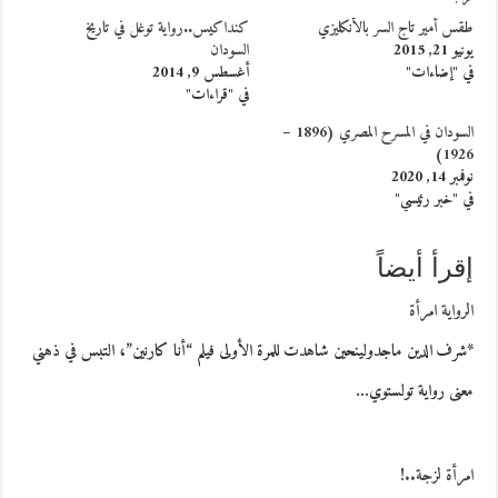
طقس أمير تاج السر بالأنكليزي
كنداكيس..رواية توغل في تاريخ
يونيو 21, 2015
السودان
في "إضاءات"
أغسطس 9, 2014
في "قراءات"
السودان في المسرح المصري (1896 –
1926)
نوفمبر 14, 2020
في "خبر رئيسي"
إقرأ أيضاً
الرواية امرأة
*شرف الدين ماجدولينحين شاهدت للمرة الأولى فيلم “أنا كارنين”، التبس في ذهني
معنى رواية تولستوي…
امرأة لزجة..!