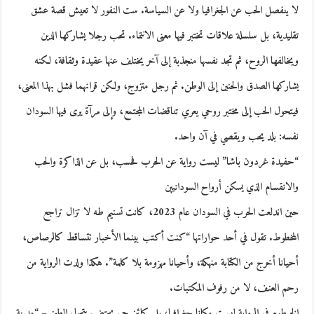
لا ينفصل الحب عن الجغرافيا ولا عن السياسة. ست النفور لا تعيش قصة عشق
تقليدية، بل سلسلة علاقات تختبر فيها معنى الانتماء. تحب رجلا يشاركها الدين
ويخالفها الروح، ثم تجد نفسها منجذبة إلى آخر يختلف عنها عقيدة وثقافة، لكنه
يشاركها الصدق والحنين إلى الوطن. ثم رجل متزوج، ولكن قرانهما فشل بهذا المعنى،
فيتحول الحب إلى مختبر روحي يعري تناقضات المجتمع، وإلى مرآة يرى فيها السودان
نفسه: بلد يحب ويقصي في آن واحد.
“حفيدة غردون باشا” ليست رواية عن الحرب فحسب، بل عن الذاكرة والحب
والانقسام الذي يسكن أرواح السودانيين
حين اندلعت الحرب في السودان عام 2023، كانت تسنيم طه لا تزال تراجع
المخطوط. تقول في أحد حواراتها “كنت أكتب بينما الأخبار تتساقط كالرصاص،
أحيانا أخرج من الكتابة منهكة، وأحيانا مهزومة بلا كلمة”. هكذا ولدت الرواية من
رحم العنف، لا من رفوف المكتبات.
الخرطوم في الرواية ليست مكانا جغرافيا، بل كائن حي يحتضر. يتحول الطين – “مدينة