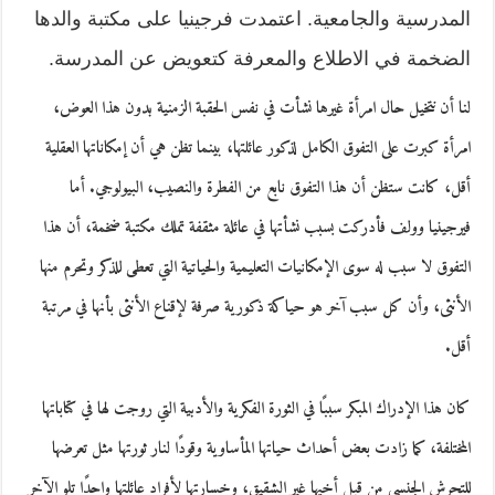
المدرسية والجامعية. اعتمدت فرجينيا على مكتبة والدها
الضخمة في الاطلاع والمعرفة كتعويض عن المدرسة.
لنا أن نتخيل حال امرأة غيرها نشأت في نفس الحقبة الزمنية بدون هذا العوض،
امرأة كبرت على التفوق الكامل لذكور عائلتها، بينما تظن هي أن إمكاناتها العقلية
أقل، كانت ستظن أن هذا التفوق نابع من الفطرة والنصيب، البيولوجي. أما
فيرجينيا وولف فأدركت بسبب نشأتها في عائلة مثقفة تملك مكتبة ضخمة، أن هذا
التفوق لا سبب له سوى الإمكانيات التعليمية والحياتية التي تعطى للذكر وتحرم منها
الأنثى، وأن كل سبب آخر هو حياكة ذكورية صرفة لإقناع الأنثى بأنها في مرتبة
أقل.
كان هذا الإدراك المبكر سببًا في الثورة الفكرية والأدبية التي روجت لها في كتاباتها
المختلفة، كما زادت بعض أحداث حياتها المأساوية وقودًا لنار ثورتها مثل تعرضها
للتحرش الجنسي من قبل أخيها غير الشقيق، وخسارتها لأفراد عائلتها واحدًا تلو الآخر