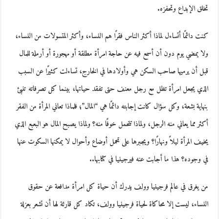
تخلق الإبداع وتحفزه.
كنت دائمًا أتساءل لماذا أكثر الناس فقرًا هم النساء، وأكثر المتسولات من النساء،
ولا يمضي يوم دون أن أسمع فيه عن حاجة امرأة مطلقة أو مهجورة أو أرملة للمال
قبل أن يرميها صاحب السكن هي وأولادها في الخارج، تساءلت كثيرًا عن السبب
الذي يجعل امرأة تظل مع رجل معنف حتى تفقد حياتها، بينما كل تصرفاته تنبئ
بنهاية بشعة، وكل سؤال كانت إجابته دائمًا هي “المال”؛ فلماذا تعاني المرأة من الفقر
أكثر مما يعاني منه الرجل، ولماذا تتحمل خوفًا منه؟ ولماذا يصبح المال هو البعبع الذي
يخيف المرأة ليلاً ونهارًا؟ ويجبرها على تحمل أوضاع وأحوال لا يمكنها السكوت عنها
في وجوده؟ هذا ما أجابت عنه فيرجينيا في كتابها..
من يغرق في عالم فرجينيا وولف يدرك أن حياة كل امرأة مدافعة عن حقوق
النساء، ليست إلا محاكاة لحياة فرجينيا وولف، تكاد كل قارئة لها أن تشعر بعزلة