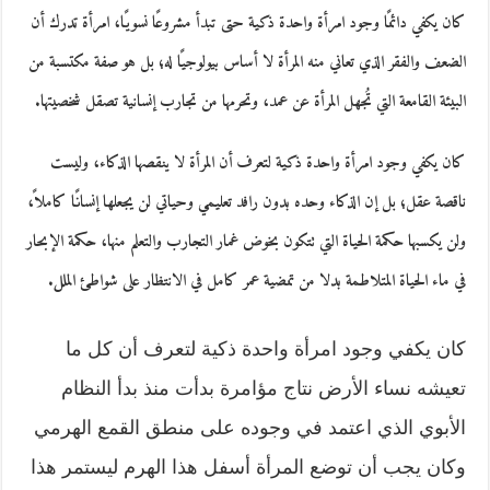
كان يكفي دائمًا وجود امرأة واحدة ذكية حتى تبدأ مشروعًا نسويًا، امرأة تدرك أن
الضعف والفقر الذي تعاني منه المرأة لا أساس بيولوجيًا له؛ بل هو صفة مكتسبة من
البيئة القامعة التي تُجهل المرأة عن عمد، وتحرمها من تجارب إنسانية تصقل شخصيتها.
كان يكفي وجود امرأة واحدة ذكية لتعرف أن المرأة لا ينقصها الذكاء، وليست
ناقصة عقل؛ بل إن الذكاء وحده بدون رافد تعليمي وحياتي لن يجعلها إنسانًا كاملاً،
ولن يكسبها حكمة الحياة التي تتكون بخوض غمار التجارب والتعلم منها، حكمة الإبحار
في ماء الحياة المتلاطمة بدلا من تمضية عمر كامل في الانتظار على شواطئ الملل.
كان يكفي وجود امرأة واحدة ذكية لتعرف أن كل ما
تعيشه نساء الأرض نتاج مؤامرة بدأت منذ بدأ النظام
الأبوي الذي اعتمد في وجوده على منطق القمع الهرمي
وكان يجب أن توضع المرأة أسفل هذا الهرم ليستمر هذا