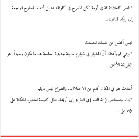
*ناصر كاملالثقافة في أزمة لكن المسرح في كارثة، تبديل أسماء المسارح الراجعة
إلى روّاد قدامى،…
ليس أفضل من نفسك لنصحك
*نويمي فيروأعتقد أنّ المشوار في شوارع مدينة جديدة -خاصة عندما تكون وحيداً- هو
الطريقة الأعمق…
أحدث حجر في المكان أقدم من الاحتلال.. والصراع ليس دينيا
*نداء يونسخاص ( ثقافات )في الطريق إلى أريحا، تطل كنيسة الخضر، المتكئة على
تلة، على…