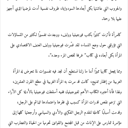
والحروب التي عاشتها بكل أبعادها السودواية، ظروف نفسية أدت لمرضها الذي أجهز
عليها بلا رحمة.
كامرأة تأثرت كثيرًا بكتب فيرجينيا وولف، ووجدت تفسيرًا لكثير من التساؤلات
التي تؤرقني حول وضع النساء، لقد فسّرت فيرجينيا وولف العنف الاقتصادي على
المرأة بكل أبعاده في كتاب” غرفة تخص المرء وحده”.
ومما يجعل كتابها مميزًا أننا ما زلنا نستطيع أن نجد فيه تفسيرات لما تتعرض له المرأة
العربية من إفقار ممنهج، كانت قد مرت به المرأة الغربية في مطلع القرن العشرين،
ولهذا فأنا أعتبره الكتاب الأهم لفيرجينيا؛ ففيه أسقطت فيرجينيا بالأدلة كل الآراء
التي تزعم نقص قدرات المرأة كسبب في فقرها واعتمادها الدائم على الرجل،
وقدمت أسبابًا كاملة لتقدم الرجل الفكري والأدبي والسياسي وأرجعتها كلها إلى
مؤامرة تمارس على الإناث من قبل المجتمع والقوانين تحرمها من الحياة والتجارب التي