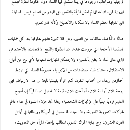
فرجينيا وصراعاتها، وجودها في بيئة تستسلم فيها النساء دون مقاومة لنظرة المجتمع
الدونية لهن، اتهامه الدائم لعقل المرأة بالنقص على الرغم من انعدام فرص المساواة
التي تقابلها معظم النساء بالاستكانة والانصياع وكأنه قدر محتوم.
هناك دائمًا نساء خائفات من التغيير، وهن فئة كبيرة نتفهم مخاوفها بعد كل عمليات
قصقصة الأجنحة التي مورست ضدها منذ الطفولة والقمع الاقتصادي والاجتماعي
الذي خلق نساء لا يثقن بأنفسهن، ولا يمتلكن المهارات الحياتية لأي نوع من أنواع
الاستقلال، وهناك نساء مستفيدات من الذكورية، خصوصًا النساء التي ترتبط
أسماؤهن برجال من أصحاب النفوذ، تشعر المرأة بقيمتها نابعة من هذا الارتباط؛ فهي
زوجة فلان أو ابنة فلان، أو أخت فلان، قيمة لا تحصل عليها المرأة إن أصبح
التقييم فرديًا مبنيًا على الإنجازات الشخصية، ولهذا نجد هؤلاء النسوة في عداء دائم
للحركات التحررية النسوية، وهذا يعيدنا لما حصل في أمريكا وبريطانيا في أوائل
القرن العشرين، ومع بداية الحراك النسوي المطالب بإعطاء المرأة حق التصويت،