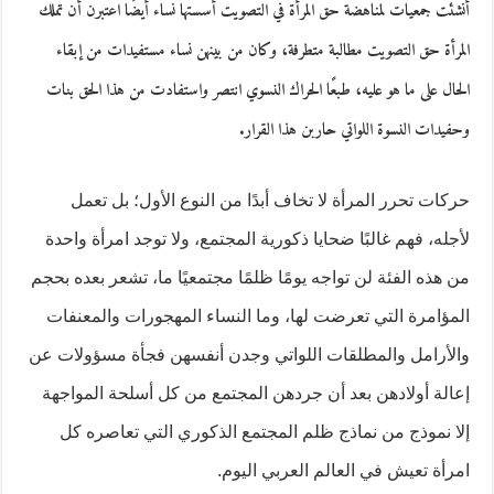
أنشئت جمعيات لمناهضة حق المرأة في التصويت أسستها نساء أيضًا اعتبرن أن تملك
المرأة حق التصويت مطالبة متطرفة، وكان من بينهن نساء مستفيدات من إبقاء
الحال على ما هو عليه، طبعًا الحراك النسوي انتصر واستفادت من هذا الحق بنات
وحفيدات النسوة اللواتي حاربن هذا القرار.
حركات تحرر المرأة لا تخاف أبدًا من النوع الأول؛ بل تعمل
لأجله، فهم غالبًا ضحايا ذكورية المجتمع، ولا توجد امرأة واحدة
من هذه الفئة لن تواجه يومًا ظلمًا مجتمعيًا ما، تشعر بعده بحجم
المؤامرة التي تعرضت لها، وما النساء المهجورات والمعنفات
والأرامل والمطلقات اللواتي وجدن أنفسهن فجأة مسؤولات عن
إعالة أولادهن بعد أن جردهن المجتمع من كل أسلحة المواجهة
إلا نموذج من نماذج ظلم المجتمع الذكوري التي تعاصره كل
امرأة تعيش في العالم العربي اليوم.