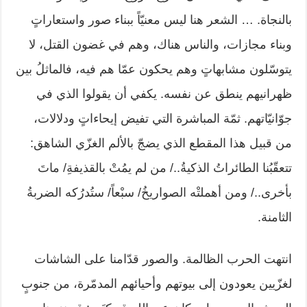
بالنجاة. … الشعر هنا ليس معنيّاً ببناء صور واستعاراتٍ
وبناء مجازات، والناس هناك، وهم في غضون القتل، لا
يتوسّلون مشابهاتٍ وهم يحكون عمّا هم فيه، فالماثلُ بين
ظهرانيهم ينطق عن نفسه. يكفي أن يقولوا الذي في
جوّانيّاتهم. ثمّة المباشرة التي تفيض إيحاءاتٍ ودلالات،
من قبيل هذا المقطع الذي يضجّ بالألم الغزّي الشاهق:
تتعقّبُنا الطائراتُ الذكيةُ../ من لم يمُتْ بالقذيفةِ/ ماتَ
بأخرى../ ومن أهملتْه الصواريخُ/ سبْعاً/ ستُدرُكه الضربةُ
الثامنة.
انتهت الحرب الظالمة. والصور قدّامنا على الشاشات
لغزّيين يعودون إلى بيوتهم وأحيائهم المدمّرة، من جنوبٍ