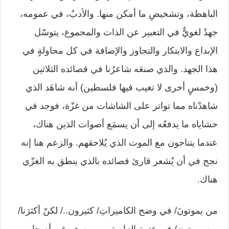
الباهظة، وتشخيصِ ما أمكن منها. والأدبُ، في عمومه،
جهدٌ لغويٌّ في التعبير عن الذات والمجموع، يتوسّل
الإبداع والابتكار والتجاوز والإضافة في كل محاولةٍ في
هذا الجهد. والذي صنعَه شاعرُنا في قصائده الثلاثين
(وخمسٍ أخرى لا تغيب فيها فلسطين) أنه شاهَد الذي
شاهدْناه مما تواتر على الشاشات من غزّة، فوجد في
حشاياه ما يدفعُه إلى أن يسمَع أصوات الذين هناك،
عندما يتناجون مع الموت الذي يُلاحقهم. والزعم هنا إنه
نجح في أن يُشعر قارئ قصائده بالذي ينطق به الغزّي
هناك.
من يموتونَ/ في وضح الكاميراتِ/ كثيرون../ لكنّ أكثرَنا/