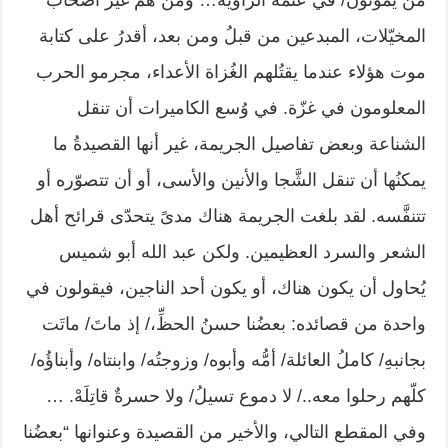
من يموتون/ في عتمة الزاوية… ومن هم غير أصحاب
المخيّلات، المبدعين من قبلُ ومن بعد، أقدرُ على كتابة
موت هؤلاء عندما يقتُلهم الغُزاة الأعداء، مجرمو الحرب
المعلومون في غزّة. في وُسع الكاميرات أن تنقل
الشناعة وبعض تفاصيل الجريمة، غير أنها القصيدةُ ما
يمكنُها أن تنقل الشَّجا والأنين والأسى، أو أن تتصوّره أو
تتنفَّسه. لقد بلغت الجريمة هناك مدىً يتحدّى قرائح أهل
الشعر والسرد العظيمين. ولكن عبد الله أبو شميس
يُحاول أن يكون هناك، أو يكون أحد الناجين، فيقولون في
واحدة من قصائده: بعضُنا حسنُ الحظِّ،/ إذ ماتَ/ ماتَت
بجانبهِ/ كاملُ العائلة/ أمُّه وأبوه/ وزوجتُه/ وابنتاه/ وأبناؤُه/
كلّهم رحلوا معه../ لا دموع تسيلُ/ ولا حسرةٌ قاتِلَهْ. …
وفي المقطع التالي، والأخير من القصيدة وعنوانها “بعضُنا