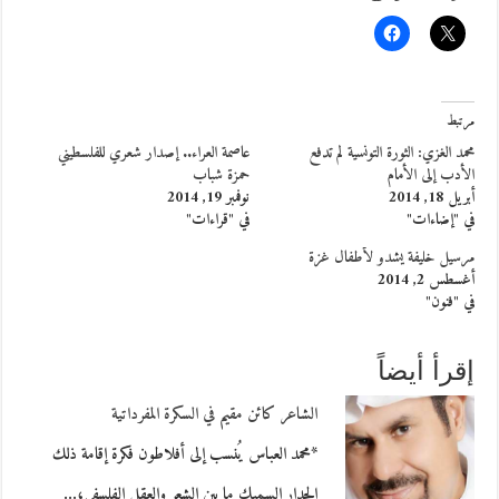
مرتبط
محمد الغزي: الثورة التونسية لم تدفع
عاصمة العراء.. إصدار شعري للفلسطيني
الأدب إلى الأمام
حمزة شباب
أبريل 18, 2014
نوفمبر 19, 2014
في "إضاءات"
في "قراءات"
مرسيل خليفة يشدو لأطفال غزة
أغسطس 2, 2014
في "فنون"
إقرأ أيضاً
الشاعر كائن مقيم في السكرة المفرداتية
*محمد العباس يُنسب إلى أفلاطون فكرة إقامة ذلك
الجدار السميك ما بين الشعر والعقل الفلسفي،…