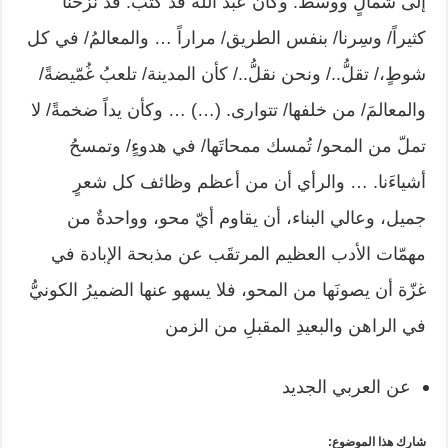
إلى شمالٍ ووسط. وكان عبد الله قد كتَب: قد نزحنا
كثيراً/ وسِرنا/ بنفس الطريق/ مراراً … والمعالمُ/ في كل
شوطٍ،/ تقلُّ../ ونحن نقلُّ../ كأن المدينة/ تلعبُ غُمّيضةً/
والمعالمَ/ من خلفها/ تتوارى. (…) … وكأن يداً ضخمةً/ لا
تملّ من المحو/ تُمسك ممحاتَها/ في هدوءٍ/ وتمسحُ
أشياءَنا. … والرأي أن من أعظم وظائف كل شعرٍ
جميل، وعالي البناء، أن يقاوم أيّ محو، وواحدةٌ من
مهمّات الأدب العظيم المرتقَب عن مذبحة الإبادة في
غزّة أن يصونَها من المحو، فلا يسهو عنها الضميرُ الكونيُّ
في الراهن والبعيدِ المقبلِ من الزمن
عن العربي الجديد
شارك هذا الموضوع: