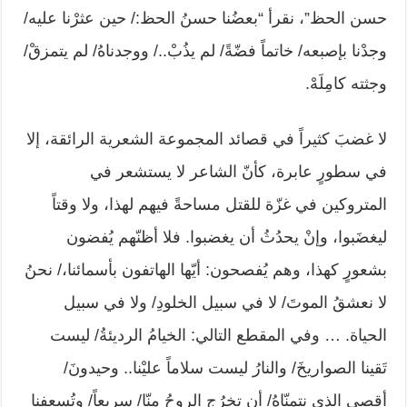
حسن الحظ”، نقرأ “بعضُنا حسنُ الحظ:/ حين عثرْنا عليه/
وجدْنا بإصبعه/ خاتماً فضّةً/ لم يذُبْ../ ووجدناهُ/ لم يتمزقْ/
وجثته كامِلَهْ.
لا غضبَ كثيراً في قصائد المجموعة الشعرية الرائقة، إلا
في سطورٍ عابرة، كأنّ الشاعر لا يستشعر في
المتروكين في غزّة للقتل مساحةً فيهم لهذا، ولا وقتاً
ليغضَبوا، وإنْ يحدُثُ أن يغضبوا. فلا أظنّهم يُفضون
بشعورٍ كهذا، وهم يُفصحون: أيّها الهاتفون بأسمائنا،/ نحنُ
لا نعشقُ الموتَ/ لا في سبيل الخلودِ/ ولا في سبيل
الحياة. … وفي المقطع التالي: الخيامُ الرديئةُ/ ليست
تَقينا الصواريخَ/ والنارُ ليست سلاماً عليْنا.. وحيدونَ/
أقصى الذي نتمنّاهُ/ أن تخرُج الروحُ منّا/ سريعاً/ وتُسعفنا