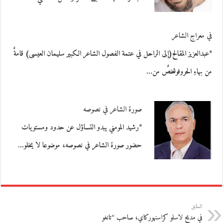
في معراج الشاعر
*عبدالعزيز المقالح(إلى الراحل في عتمة الفصول الشاعر الكبير سليمان العيسى) قامةٌ
من بهاءِ الحروفوشخصٌ من…
صورة الشاعر في نصوصه
*رشيد المومني يبدو التساؤل عن حدود ومستويات
حضور صورة الشاعر في نصوصه، موضوعا لا يخلو…
السابق
في مديح لاسلو كراسنهوركاي، صاحب “تانغو