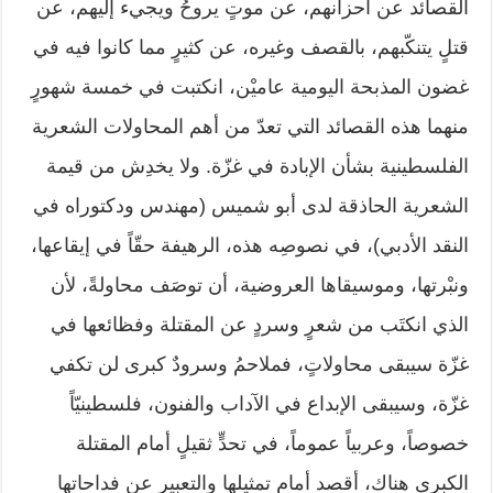
القصائد عن أحزانهم، عن موتٍ يروحُ ويجيء إليهم، عن
قتلٍ يتنكّبهم، بالقصف وغيره، عن كثيرٍ مما كانوا فيه في
غضون المذبحة اليومية عاميْن، انكتبت في خمسة شهورٍ
منهما هذه القصائد التي تعدّ من أهم المحاولات الشعرية
الفلسطينية بشأن الإبادة في غزّة. ولا يخدِش من قيمة
الشعرية الحاذقة لدى أبو شميس (مهندس ودكتوراه في
النقد الأدبي)، في نصوصِه هذه، الرهيفة حقّاً في إيقاعها،
ونبْرتها، وموسيقاها العروضية، أن توصَف محاولةً، لأن
الذي انكتَب من شعرٍ وسردٍ عن المقتلة وفظائعها في
غزّة سيبقى محاولاتٍ، فملاحمُ وسرودٌ كبرى لن تكفي
غزّة، وسيبقى الإبداع في الآداب والفنون، فلسطينيّاً
خصوصاً، وعربياً عموماً، في تحدٍّ ثقيلٍ أمام المقتلة
الكبرى هناك، أقصد أمام تمثيلها والتعبير عن فداحاتها