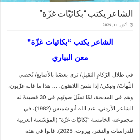
الشاعر يكتب “بكائيّات غزّة”
أكتوبر 11, 2025
الشاعر يكتب “بكائيات غزّة”
معن البياري
في ظلال الرّكامِ الثقيلِ/ نَرى بعضَنا بالأصابع/ نُحصي
اللّهاثَ/ ونبكي/ إذا نقصَ اللاهثون. … هذا ما قاله غزّيون،
وهم في المذبحة، لمّا تمثّلَ صوتَهم في 30 قصيدةً له
الشاعر الأردني، عبد الله أبو شميس (1982)، في
مجموعته الخامسة “بُكائيّات غزّة” (المؤسّسة العربية
للدراسات والنشر، بيروت، 2025). قالوا في هذه