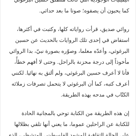
كما يحبون أن يصفوه؛ صوتا ما بعد حداثي.
روائي صديق، قرأت رواياته كلها، وكتبت في أكثرها،
استفاض في إحدى تلك الروايات بالحديث عن حسين
البرغوثي، وأعدّه معلما، وصوّره بصورة نبيّ، بدا الروائي
مأخوذاً إلى درجة محزنة بالراحل. وحتى لا أفهم خطأً،
فأنا لا أعرف حسين البرغوثي، ولم ألتق به نهائيا. لكنني
أعرف كتبه، كما أن البرغوثي لا يتحمل تصرفات زملائه
الكتّاب في مدحه بهذه الطريقة.
إن هذه الطريقة من الكتابة توحي بالمجانية الحادة
للكتابة عن الراحلين عموما، ما يعني أنها تلقي بظلالها
على الحالة الثقافية للمشهد الفلسطيني المتشظي، الذي