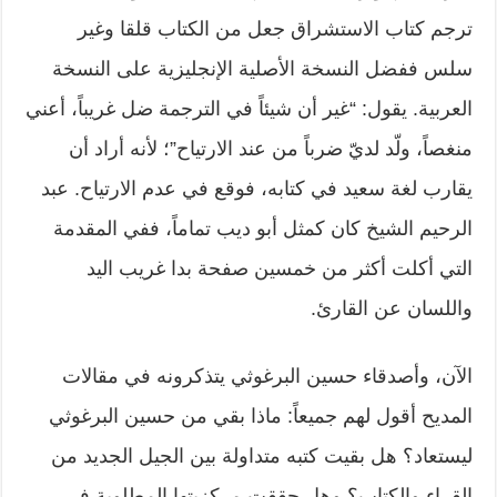
ترجم كتاب الاستشراق جعل من الكتاب قلقا وغير
سلس ففضل النسخة الأصلية الإنجليزية على النسخة
العربية. يقول: “غير أن شيئاً في الترجمة ضل غريباً، أعني
منغصاً، ولّد لديّ ضرباً من عند الارتياح”؛ لأنه أراد أن
يقارب لغة سعيد في كتابه، فوقع في عدم الارتياح. عبد
الرحيم الشيخ كان كمثل أبو ديب تماماً، ففي المقدمة
التي أكلت أكثر من خمسين صفحة بدا غريب اليد
واللسان عن القارئ.
الآن، وأصدقاء حسين البرغوثي يتذكرونه في مقالات
المديح أقول لهم جميعاً: ماذا بقي من حسين البرغوثي
ليستعاد؟ هل بقيت كتبه متداولة بين الجيل الجديد من
القراء والكتاب؟ وهل حققت مركزيتها المطلوبة في