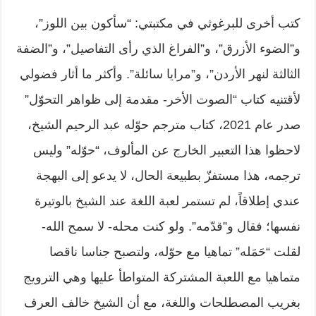
كتب أخرى للبرغوثي في مكتبتي: “سأكون بين اللوز”،
و”الضوء الأزرق”، و”الفراغ الذي رأى التفاصيل”، و”الضفة
الثالثة لنهر الأردن”، و”مرايا سائلة”. وأكثر ما أثار فضولي
لأقتنيه كتاب “الصوت الأخر- مقدمة إلى ظواهر التحوّل”
صدر عام 2021، كتاب مترجم حوّله عبد الرحيم الشيخ،
لاحظوا هذا التعبير الخارج عن المألوف، “حوّله” وليس
ترجمه، هذا مستفزّ بطبيعة الحال، لا يدعو إلى البهجة
عندي إطلاقاً، لم تستمر لعبة اللغة عند الشيخ بالوتيرة
نفسها؛ فقال و”قدّمه”. ولو كنت محله- لا سمح الله-
لقلت “حَمَله” تماهيا مع حوّله، ولتصبح جناسا ناقصا
متماهيا مع اللعبة المشتركة المتواطأ عليها وهي الترويج
بغريب المصطلحات واللغة، مع أن الشيخ خالف العرف