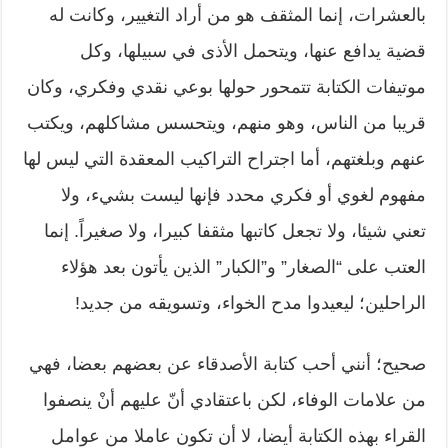
بالعشرات، إنما المثقف هو من أراد التغيير، وكانت له
قضية يدافع عنها، ويتحمل الأذى في سبيلها، وكل
موتيفات الكتابة تتمحور حولها بوعي نقدي وفكري، وكان
قريبا من الناس، وهو منهم، ويتحسس مشاكلهم، ويكتب
عنهم وبلغتهم، أما اجتراح التراكيب المعقدة التي ليس لها
مفهوم لغوي أو فكري محدد فإنها ليست بشيء، ولا
تعني شيئا، ولا تجعل كاتبها مثقفا كبيرا، ولا صغيراً. إنما
العتب على “الصغار” و”الكبار” الذين يأتون بعد هؤلاء
الراحلين؛ ليعيدوا مدح الخواء، وتسويقه من جديد!
صحيح؛ أنني أحب كتابة الأصدقاء عن بعضهم بعضا، فهي
من علامات الوفاء، لكن باعتقادي أنّ عليهم أنْ ينصفوا
القراء بهذه الكتابة أيضا، لا أن تكون عاملا من عوامل