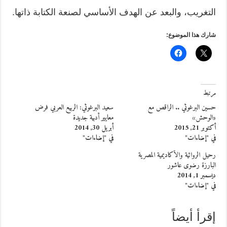
التغريب، والبعد عن الهدف الأساسي لصنعة الكتابة ذاتها.
شارك هذا الموضوع:
مرتبط
حسين البرغوثي .. الراقص مع
سعيد البرغوثي: الربيع العربي فرض
«الوحش»
معايير أدبية جديدة
أكتوبر 21, 2015
أبريل 30, 2014
في "إضاءات"
في "إضاءات"
رحيل الروائية والأكاديمية المصرية
البارزة رضوى عاشور
ديسمبر 1, 2014
في "إضاءات"
إقرأ أيضاً