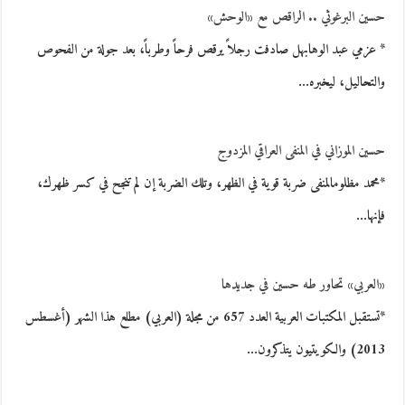
حسين البرغوثي .. الراقص مع «الوحش»
* عزمي عبد الوهابهل صادفت رجلاً يرقص فرحاً وطرباً، بعد جولة من الفحوص
والتحاليل، ليخبره…
حسين الموزاني في المنفى العراقي المزدوج
*محمد مظلومالمنفى ضربة قوية في الظهر، وتلك الضربة إن لم تنجح في كسر ظهرك،
فإنها…
«العربي» تحاور طه حسين في جديدها
*تستقبل المكتبات العربية العدد 657 من مجلة (العربي) مطلع هذا الشهر (أغسطس
2013) والكويتيون يتذكرون…