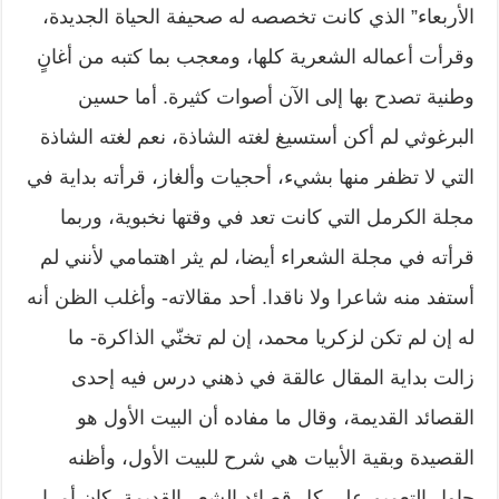
الأربعاء” الذي كانت تخصصه له صحيفة الحياة الجديدة،
وقرأت أعماله الشعرية كلها، ومعجب بما كتبه من أغانٍ
وطنية تصدح بها إلى الآن أصوات كثيرة. أما حسين
البرغوثي لم أكن أستسيغ لغته الشاذة، نعم لغته الشاذة
التي لا تظفر منها بشيء، أحجيات وألغاز، قرأته بداية في
مجلة الكرمل التي كانت تعد في وقتها نخبوية، وربما
قرأته في مجلة الشعراء أيضا، لم يثر اهتمامي لأنني لم
أستفد منه شاعرا ولا ناقدا. أحد مقالاته- وأغلب الظن أنه
له إن لم تكن لزكريا محمد، إن لم تخنّي الذاكرة- ما
زالت بداية المقال عالقة في ذهني درس فيه إحدى
القصائد القديمة، وقال ما مفاده أن البيت الأول هو
القصيدة وبقية الأبيات هي شرح للبيت الأول، وأظنه
حاول التعميم على كل قصائد الشعر القديمة. كان أمرا