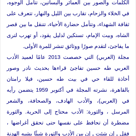
الكلمات والصور بين العمائر والبساتين، تتأمل الوجوه،
في الخلاء والزحام، تقارب بين الليل والنهار، تتعرف على
ثقافة الشهداء، وتتأمل حضارة الأحياء، تتنقل ما بين قصر
الشاه، وبيت الإمام، تستكين لدليل يقود، أو تهرب لترى
ما يفاجئ، لتقدم صورًا ووثائق تنشر للمرة الأولى.
مجلة (العربي) التي خصصت 2013 عامًا لعميد الأدب
العربي طه حسين تفاجئ قراءها بحديث نادر وصور
أخاذة للقاء حي في بيت طه حسين، فيلا رامتان
بالقاهرة، نشرته المجلة في أكتوبر 1959 يتضمن رأيه
في (العربي)، والأدب الهادف، والصحافة، والشعر
المرسل ، والثورة: الأدب محتاج إلى الحرية. والثورة
مضطرة أن تحافظ على نفسها حتى تحقق أغراضها ،
فقل ـ إن شئت ـ إن بين الأدب والثورة شيئًا يشبه الهدنة