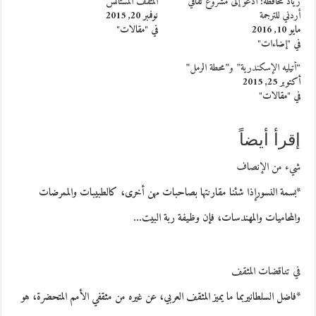
زياد محافظة: أدعو إلى مشروع ثقافي
المثقف المستأنس
أردني للترجمة
نوفمبر 20, 2015
مايو 10, 2016
في "مقالات"
في "إضاءات"
“أتيليه الإسكندرية” و”محطة الرمل”
أكتوبر 25, 2015
في "مقالات"
إقرأ أيضاً
شيء من الإنصاف
*بسمة النسورإذا شئنا مقارنتها بصاحبات مهن أخرى، كالطبيبات والممرضات
والمحاميات والمهندسات، فإن وظيفة ربة البيت…
في تناقضات المثقف
*فاضل السلطانيربما ما يميز المثقف العربي، عن غيره من مثقفي الأمم المتحضرة، هو