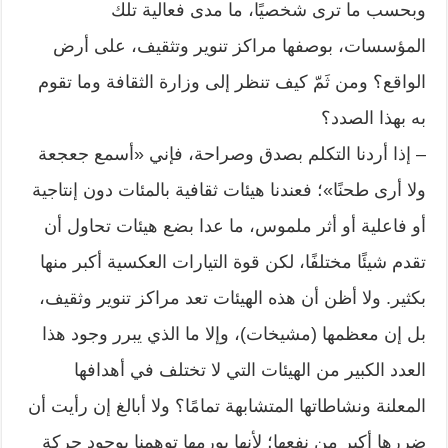
وبحسب ما ترى شخصيًا، ما مدى فعالية تلك
المؤسسات، بوصفها مراكز تنوير وتثقيف، على أرض
الواقع؟ ومن ثَمّ كيف تنظر إلى وزارة الثقافة وما تقوم
به بهذا الصدد؟
– إذا أردنا التكلم بصدق وصراحة، فإني «أسمع جعجعة
ولا أرى طحنًا»؛ فعندنا هيئات ثقافية بالمئات دون إنتاجية
أو فاعلية أو أثر ملموس، ما عدا بضع هيئات تحاول أن
تقدم شيئًا مختلفًا، لكن قوة التيارات العكسية أكبر منها
بكثير. ولا أظن أن هذه الهيئات تعد مراكز تنوير وثقيف،
بل إن معظمها (مشيخات)، وإلا ما الذي يبرر وجود هذا
العدد الكبير من الهيئات التي لا تختلف في أهدافها
المعلنة ونشاطاتها المتشابهة تمامًا؟ ولا أبالغ إن رأيت أن
ضررها أكبر من نفعها؛ لأنها بورمها توهمنا بوجود حركة