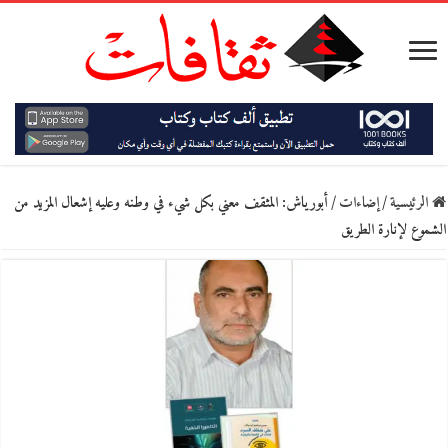
الرئيسية
/
إضاءات
/
أبورياش: المثقف معني بكل شيء في وطنه وعليه إشعال المزيد من
الشموع لإنارة الطريق