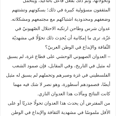
وتحولاتها، وتم ذلك بفعل فاعل بالتأكيد، ويتحمل
المثقفون مسؤولية كبيرة في ذلك؛ بسكوتهم وتشتتهم
وضعفهم ومحدودية اشتباكهم مع مجتمعهم ومشكلاته.
عدوان شرس وطاحن ارتكبه الاحتلال الصّهيونيّ في
غزّة، ترى ما إمكانية أن يُحدِث ذلك تحوّلًا في مشهديّة
الثّقافة والإبداع في الوطن العربيّ؟
– العدوان الصهيوني الوحشي على قطاع غزة، لم يسبق
له مثيل في التاريخ، وفي المقابل، فإن صمود الشعب
الفلسطيني في غزة وصبرهم وتحملهم لم يسبق له مثيل
أيضًا، فصمودهم أسطورة، وهو نصر لا شك فيه مهما
كانت النتائج ومآلات هذا العدوان النازي.
من المفترض أن يحدث هذا العدوان تحولًا جذريًا أو على
الأقل ملموسًا في مشهدية الثقافة والإبداع في الوطن