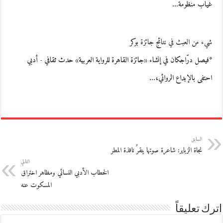
غياب منظومة…
شيء من العبث في نتائج جائزة بوكر
*فيصل درّاجكان في إنشاء «جائزة القاهرة للرواية العربية» حدث ثقافي - أدبي
احتفى بالإبداع الروائي،…
السابق
نجاة الزباير: شاعرة صوتها ينقرُ نافذة المطر
التالي
الخطاب الأدبي النسائي ومظاهر اختراق
المسكوت عنه
اترك تعليقاً