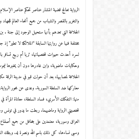
الرواية تعالج قضية انتشار عناصر تحكم عناصر الإسلام
والتغرير بالقصر والشباب من جميع أنحاء العالم للجها
الخلافة التي تعدهم بأنها ستحيل الوجود إلى جنة . بن
مختلفة فنيا عن روايتها السابقة “الملائكة لا تطير” إذ
لسرد أحدث حيوات شخصياتها، ثريا أم ربيع تسافر با
وحكايات ماضوية، وابن غادرها دون أن يخبرها ليمو
الخلافة لمصابيها، بعد أن حولت قبو في مدينة الرقة مكا
معاركها ضد السلطة السورية. وعدى عن محور الرواية، 
منها: التفكك الأسري، فساد السلطة، معاناة المرأة ف
شخصيتي الرواية وماضيهما. ربطت ما يدور في تونس وم
العراق وسورية، معتمدين على جحافل من جميع أصقاع
وسبى نساءها، كل ذلك باسم الله ونصرة له. وبتلك الن