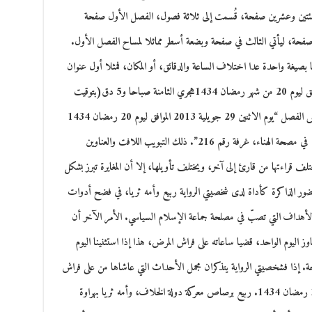
في مئتين وعشرين صفحة، قُسمت إلى ثلاثة فصول، الفصل الأول صفحة
صفحة، ليأتي الثالث في صفحة وبضعة أسطر مماثلا لمساح الفصل الأول.
 بصيغة واحدة عدا اختلاف الساعة والدقائق، أو المكان، فمثلا أول عنوان
في الفصل الثاني “يوم الاثنين 29 جويلية 2023 الموافق ليوم 20 من شهر رمضان 1434هجري الثامنة صباحا و5 دق(بتوقيت
سوريا) في مكان غير معلوم”. والعنوان ال45 من نفس الفصل “يوم الاثنين 29 جويلية 2013 الموافق ليوم 20 رمضان 1434
الساعة السادسة من مساء و25 دقيقة(بتوقيت تونس) في مصحة الهناء، غرفة رقم 216”. ذلك التبويب اللافت والعناوين
تلف قراءتها من قارئ إلى آخر، ويختلف تأويلها، إلا أن المغايرة تبرز بشكل
الذاكرة كأداة لدى شخصيتي الرواية ربيع وأمه ثريا، في فضح أدوات
الأهداف التي تصبّ في مصلحة جماعة الإسلام السياسي. الأمر الآخر أن
وز اليوم الواحد، قضيا ساعاته على فراش المرض، هذا إذا استثنينا اليوم
حة. إذا فشخصيتي الرواية يتذكران مجمل اﻷحداث التي عاشاها من على فراش
الإصابة في يوم واحد، يوم 29 يوليو 2013 الموافق 20 رمضان 1434. ربيع برصاص معركة دولة الخلاف، وأمه ثريا بهراوة