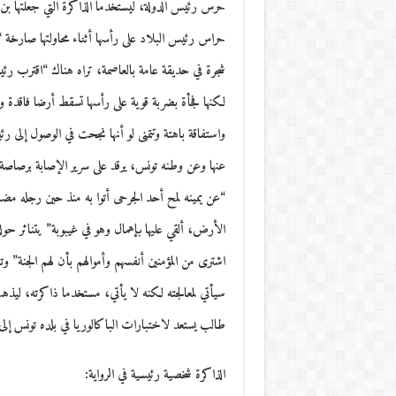
حرس رئيس الدولة، ليستخدما الذاكرة التي جعلتها بن محمو
حراس رئيس البلاد على رأسها أثناء محاولتها صارخة 
شجرة في حديقة عامة بالعاصمة، تراه هناك “اقترب رئ
واستفاقة باهتة وتتمنى لو أنها نجحت في الوصول إلى ر
عنها وعن وطنه تونس، يرقد على سرير الإصابة برصاصة 
“عن يمينه لمح أحد الجرحى أتوا به منذ حين رجله م
الأرض، ألقي عليها بإهمال وهو في غيبوبة” يتناثر حو
اشترى من المؤمنين أنفسهم وأموالهم بأن لهم الجنة” و
سيأتي لمعالجته لكنه لا يأتي، مستخدما ذاكرته، ليذ
طالب يستعد لاختبارات الباكالوريا في بلده تونس إلى 
الذاكرة شخصية رئيسية في الرواية: