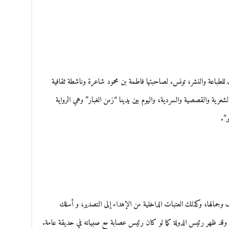
 والصادرة 2023 عن دار زينب للطباعة والنشر، تونس. لصاحبتها فاطمة بن محمود شاعرة وناشطة ثقافية
شعرية والقصصية والسردية، واليوم بين يدينا “زمن الغبار” وهي الرواية
ر”.
 وجمالها، وكذلك العتبات الداخلية من الإهداء إلى التصدير، و أسلك
 وقد ظهر رئيس الدولة كما لو كان رئيس عصابة مع صبيانه في حديقة عامة.