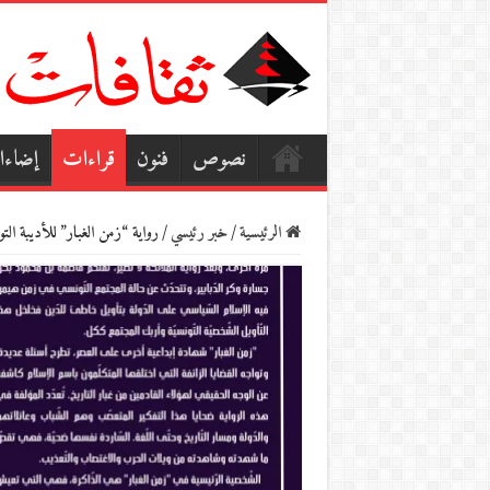
نصوص
فنون
قراءات
إضاء
الرئيسية
/
خبر رئيسي
/
رواية “زمن الغبار” للأديبة الت