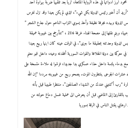
د أبرز أدواتها في هذه الرواية الماتعة، ثريا بعد تلقيها ضربة بهراوة أحد
“أريد أن أخبر رئيس الدولة بكل شيء”، الذي لم يكن بعيدا وقد نزل لغرس
يس الدولة وبيده مجرفة نظيفة وأخذ يسوي التراب الناعم حول جذع الشجر ”
لكنها فجأة بضربة قوية على رأسها تسقط أرضا فاقدة وعيها، ويتم نقلها إلى مصحة الهناء غرفة 216 ، “تتأرجح بين غيبوبة عميقة
ئيس الدولة وحدثته بحقيقة ما جرى”. في الوقت عينه كان ابنها ربيع بعيدا
في معركة بين دولة الخلافة والقوات السورية أفقدته وعيه، داخل قبو معتم
ضمخ بدماء يابسة داخل حذاء عسكري بدا جديدا، فرشوا له ملاءة متسخة على
له عشرات الجرحى ينتظرون الموت. يصحو ربيع من غيبوبته مرددا “إن الله
تارة “رب أكتبني عندك من الشهداء الصالحين”. منتظرا طبيبا قيل بأنه
هب بالقارئ إلى االماضي قبل أن يتعرض الى عملية غسل دماغ حولته من
ارهابي يقتل الناس في الرقة بسوريا