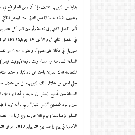
بداية من التبويب المختلف، إذ أن زمن الغبار تقع 
ونصف فقط، بينما الفصل الثاني امتد ليحتل المائتي 
قُسم الفصل الثاني إلى خمسة وأربعين قسم كل عناوينها
المتطابقة تترك القارئ باحثا عن دلالتها، و حتما ستخ
جلي ليس من خلال ذلك التبويب، بل من خلال حضور 
السلطة حين تُخضع الوطن إلى ما يخدم أهدافها، تلك 
حيز وجود شخصيتي “زمن الغبار” ربيع وأمه ثريا لم يتجا
السابق لإصابتهما واليوم اللاحق لخروج ثريا من المص