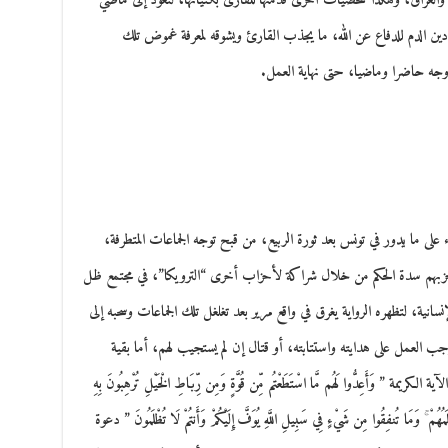
 والعراق، وهكذا شخصيات أخرى قدمتها للقارئ بكنياتها، لتعود إلى ماضي
دين الدم للدفاع عن الله، ما يجذب القارئ ويشوقه لمعرفة غموض تلك
ه حاضرا وماضيا، حتى نهاية العمل.
على ما يدور في تونس بعد ثورة الربيع، من قبح توجه الجماعات المتطرفة،
 حزبهم سدة الحكم من خلال شراكة لأحزاب أخرى “الترويكا”، في مجتمع ظل
نسانية، لتظهره الرواية يغرق في واقع مرير بعد تغلغل تلك الجماعات وسحبه إلى
لعمل على هدايته واستتابته، أو قتال إن لم يستجيب لهم، أما بقية
َأَعِدُّوا لَهُم مَّا اسْتَطَعْتُم مِّن قُوَّةٍ وَمِن رِّبَاطِ الْخَيْلِ تُرْهِبُونَ بِهِ
يَعْلَمُهُمْ ۚ وَمَا تُنفِقُوا مِن شَيْءٍ فِي سَبِيلِ اللَّهِ يُوَفَّ إِلَيْكُمْ وَأَنتُمْ لَا تُظْلَمُونَ ” دعوة