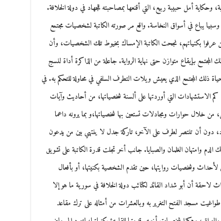
حكاية أمل حبيبة ربيع، التي أقنعها بمصاحبته للجهاد في دولة الخلافة.
بيا يباع في أسواق النخاسة. واقع مر صورته الكاتبة لشخصيات مجتمع
 من عرفوا بكنياتهم، نجحت الكاتبة الإمساك بخيوط تلك الشخصيات، وأن
لمجتمع بإيقاع متوازن حتى نهاية الرواية. جاعلة من الذاكرة أداة لنسج
ياة ذلك المجتمع الذي يعيش ويلات التطرف السلفي في محاولة للتحكم به. في
ال كم الاستشهادات التي أوردتها على ألسنة شخصياتها، من أحاديث وآيات
، من خلال حوارات ومجادلات تستعين بها شخصياتها،و بما يرونه داعما
 دون أن تنتصر لطرف على الآخر، تاركة جدل لا ينتهي بين من يدعون
ك الدم وامتهان الغلمان والصبايا. جانب أخر تجلت قدرة الكاتبة على تشويق
أحداث وشخصيات روايتها، حين تقدم الشخصية بكنيتها، أو بأفعال
لاحقة أن أبو شداد القائد لكتائب دولة الخلافة في سورية ما هو إلا
طواغيت مسجد الفتح التغرير به وبالعشرات من أمثاله على ترك مقاعد