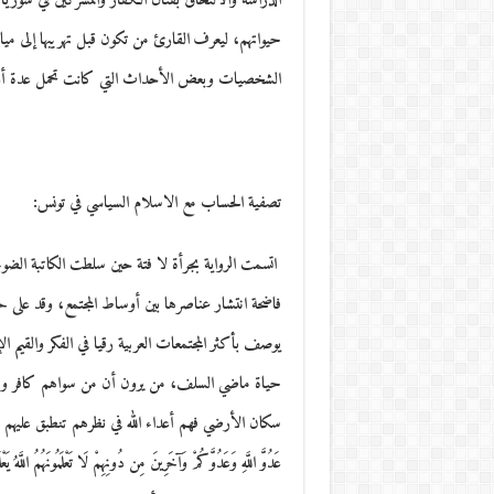
الدراسة والالتحاق بقتال الكفار والمشركين في سوريا
حيواتهم، ليعرف القارئ من تكون قبل تهريبها إلى ميا
الشخصيات وبعض الأحداث التي كانت تحمل عدة أوج
تصفية الحساب مع اﻻسلام السياسي في تونس:
اتسمت الرواية بجرأة لا فتة حين سلطت الكاتبة الضوء 
فاضحة انتشار عناصرها بين أوساط المجتمع، وقد على
يوصف بأكثر المجتمعات العربية رقيا في الفكر والقيم الإ
حياة ماضي السلف، من يرون أن من سواهم كافر وجب ا
سكان الأرضي فهم أعداء الله في نظرهم تنطبق عليهم الآية الكريمة ” و
عَدُوَّ اللَّهِ وَعَدُوَّكُمْ وَآخَرِينَ مِن دُونِهِمْ لَا تَعْلَمُونَهُمُ اللَّهُ 