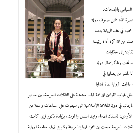
 السياسي بالمجتمعات،
د ونصرة الله، ضمن صفوف دولة
 محمود في هذه الرواية بدت
 جعلت من الذاكرة أداة رئيسة
لقارئ إلى حكايات
ت تحت وطأة إهمال دولة
نا لحشر من يصابوا في
عالجت الرواية عدة قضايا
ي ظل غياب القوانين الداعمة لها… معتمدة على النقلات السريعة، بين حاضر
ا يماثله في دولة الخلافة الإسلامية التي سيطرت على مساحات واسعة من
 الأرض، لتسفك الدماء وتبيد النسل والحرث، بإبادة ذكور قرى كاملة،
قلات السريعة منحت بن محمود لروايتها مرونة وتشويق لذيذ. مطعمة الرواية