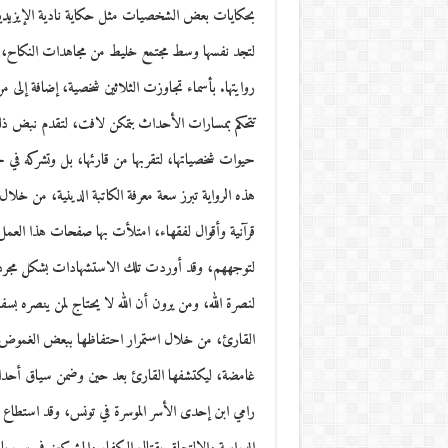
بحكايات بعض الشخصيات مثل حكاية نادية الإيزيدية، و
لتجد نفسها وسط مجتمع خليط من مجاهدات النكاح، وس
روايتها. بأسماء تجاوزت الثلاثين شخصية، إضافة إلى
تتحكم بمسارات الأحداث بتمكن لافت، لتقدم نبض ذلك ا
حيوات شخصياتها، لتقربها من قارئها، بل وتشركه في ح
هذه الرواية تبرز سعة معرفة الكاتبة الدينية، من خل
قرآنية وأقوال لفقهاء، امتلأت بها صفحات هذا العمل
لتوجههم، وقد أوردت تلك الاستشهادات بشكل مجرد،
لنصرة الله، ومن يرون أن الله لا يحتاج لمن ينصره بسف
القارئ، من خلال استمرار احتفاظها ببعض الغموض ل
غامضة، ليكتشفها القارئ بعد حين وضمن سياق أحداث 
رامي ابن إحدى الأسر الموسرة في تونس، وقد استطاع 