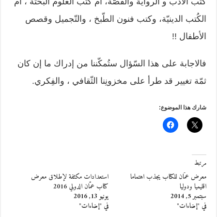
كتب الأدب و الرواية والقصّة، أم كتب العلوم البَحتة ، أم
الكُتب الدينيّة، وكتب فنون الطّبخ ، والتّجميل وقصص
الأطفال !!
فالاجابة على هذا السّؤال ستُمكّننا من إدراك ما إن كان
ثمّة تغيير قد طرأ على مخزونِنا الثّقافي ، والفِكري.
شارك هذا الموضوع:
مرتبط
معرض عمّان للكتاب يجذب اهتماما
استعدادات مكثفة لإطلاق معرض
اقليميا ودوليا
كتاب عمّان الدولي 2016
سبتمبر 5, 2014
يونيو 13, 2016
في "إضاءات"
في "إضاءات"