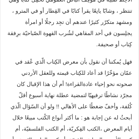
تنتظر ، وشابّا يانِعًا يقرأ كتابًا في القِطار أو في المترو ،
ومشهد متكرّر كثيرًا عندهم أن تجِد رجلًا أو امرأة
يجلِسون في أحد المقاهي لشُرب القهوة الصّباحيّة برِفقة
كِتاب أو صحيفة.
فهل يُمكننا أن نقول بأن معرض الكِتاب الّذي عُقد في
عمّان مؤخّرًا قد أعاد للكِتاب قيمته وللعقل الأردني
صحوته نحو إحياء عادةالقراءة! أم أن هذا الإقبال كان
مجرّد نشاطًا ترفيهيّا لتمضية عطلة نهاية أسبوع أقلّ
كُلفة، وأخفّ ضغطًا على الأهالي !! ولو أن السّؤال الّذي
أبحثُ له عن إجابة هو : ما أكثر أنواع الكُتب مبيعًا خلال
أيام المعرض ،الكتب الفِكريّة، أم الكتب الفلسفيّة، أم