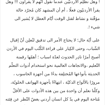
! وهل نظلِم الأردنيّين عندما نقول أنّهم لا يقرأون !!! وهل
يقرأ الأردنيّون فعلًا ، أم أن المشهد كان مُجرّد حالة
مؤقّتة و نشاط لقتل الوقت أيّام العطل لا يُشير الى
شيء !.
على أيّة حال؛ لا يحتاج الأمر الى تدقيق لنُعلِن أنّ إقبال
الشّباب، وحتى الكِبار على قراءة الكُتُب اليوم في الأردن
أصبح أمرًا نادِر الحدوث لعدّة اسباب ؛ أهمّها رقمنة
التّعليم ،والاتجاهات العالمية نحو استخدام أدوات التعلّم
الحديثة بأنواعها المُختلِفة بدءًا من أجهزة الحاسوب ،
مرورًا بالألواح الذكيّة ، انتِهاءًا بأجهزة الهواتف الخلويّة،
وكلّنا نعلم أن واحدة من بين هذه الأدوات على الأقلّ
مُتاحة اليوم في يدّ كل انسان أردني بغضّ النّظر عن فِئته