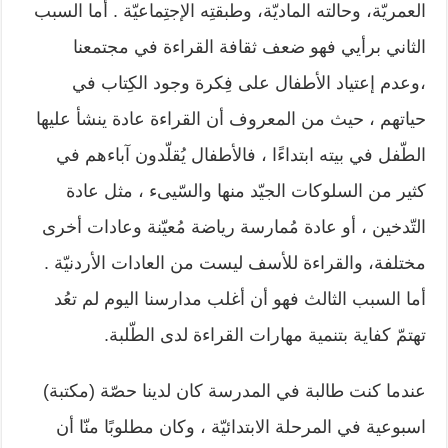
العمريّة، وحالته الماديّة، وطبقتِه الإجتِماعيّة . أما السبب
الثاني برأيي فهو ضعف ثقافة القراءة في مجتمعنا
،وعدم إعتياد الأطفال على فِكرة وجود الكِتاب في
حياتهم ، حيث من المعروف أن القراءة عادة ينشأ عليها
الطّفل في بيته ابتداءًا ، فالأطفال يُقلّدون آباءهم في
كثير من السلوكات الجيّد منها والسّيىء ، مثل عادة
التّدخين ، أو عادة مُمارسة رياضة مُعيّنة وعادات أخرى
مختلفة، والقراءة للأسف ليست من العادات الأردنيّة .
أما السبب الثالث فهو أن أغلب مدارسنا اليوم لم تعُد
تهتمّ كفاية بتنمية مهارات القراءة لدى الطّلبة.
عندما كنت طالبة في المدرسة كان لدينا حصّة (مكتبة)
اسبوعية في المرحلة الابتدائيّة ، وكان مطلوبًا منّا أن