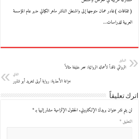
مشاركة عربية في معرض واشنطن
( ثقافات )غادر عمان متوجها إلى واشنطن الناشر ماهر الكيالي مدير عام المؤسسة
العربية للدراسات…
السابق
الروائي ناقداً لأعماله الروائية: سحر خليفة مثالاً
التالي
خزانة الأحذية: رواية أولى لتغريد أبو شاور
اترك تعليقاً
لن يتم نشر عنوان بريدك الإلكتروني.
الحقول الإلزامية مشار إليها بـ
*
التعليق
*