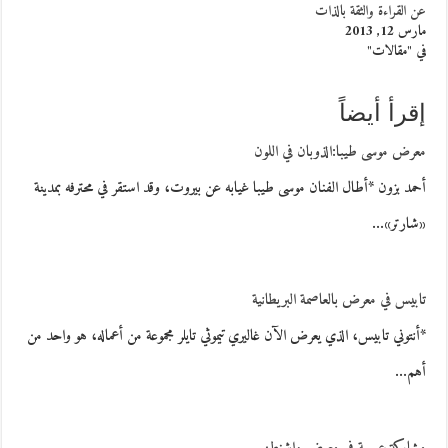
عن القراءة والثقة بالذات
مارس 12, 2013
في "مقالات"
إقرأ أيضاً
معرض موسى طيبا:الذوبان في اللون
أحمد بزون *أطال الفنان موسى طيبا غيابه عن بيروت، وقد استقر في محترفه بمدينة
«شارتر»…
تابيس في معرض بالعاصمة البريطانية
*أنتوني تابيس، الذي يعرض الآن غاليري تيموثي تايلر مجموعة من أعماله، هو واحد من
أهم…