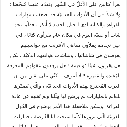
نقرأ كتابين على الأقلّ في الشّهر ونقدّم عنهما مُلخّصًا ؛
ولا شكّ في أن الأدوات الحداثيّة قد اضعفت مهارات
القراءة والكتابة لدي الجيل الجديد لا أُنكِر ، فقلّما نجد
شاب أو صبيّة اليوم في مكان عام يقرأون كتابًا ، في
حين نجدهم يملأون مقاهي الأنترنت مع حواسيبهم
يغوصون في شاشاتها ، وشاشات هواتفهم الذكيّة ، لكن
هل يقرأون شيئًا ذو قيمة ! هل يرفِدون عقولهم بالمعرفة
المُفيدة والمُثمِرة !! لا أعرِف ، لكنّي على يقين من أن
الغرب المُخترِع لهذه الأدوات الحداثيّة ، والّتي يُصدّرها
للعالم بالمليارات لم يرضخ لها مِثْلنا ولم تُغنيه عن عادة
القراءة ،ويمكن ملاحظة هذا الأمر بوضوح في الدّول
الغربيّة الّتي نزورها كلّما سنحت لنا الفُرصة ، فمازلت
ألاحِظ صبيّة في موقِف الباص العمومي تحمِل كتابًا وهي