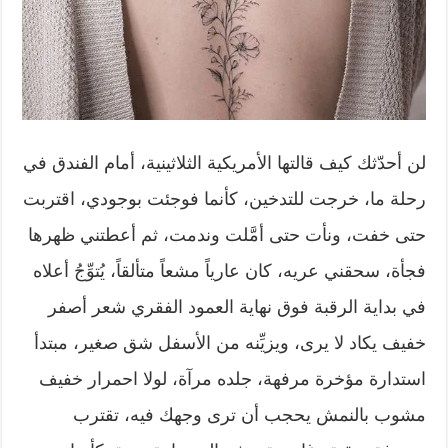
لن أحدّثك كيف قالتها الأمريكية الثلاثينية، أمام الفندق في
رحلة ما، خرجت للتدخين، كأنما فوجئت بوجودي، اقتربت
حتى خفت، ونأت حتى أمَّلت وندمت، ثم أعطتني ظهرها
فجأة، سحقني عريه، كان عارياً مشعاً متألقاً، يُتوِّجُ أعلاه
في بداية الرقبة فوق نهاية العمود الفقري شعر أصفر
خفيف يكاد لا يرى، ويزيِّنه من الأسفل شق صغير، مبتدأ
استدارة مؤخرة مرفهة، جلده مرآة، لولا احمرار خفيف
مشوب بالنمش يحجب أن ترى وجهك فيه، تقترب