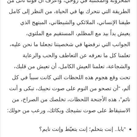
المحزونة والمكتئبة في روحي، وأعرف أن قوتنا تأتى من
الطريقة التي نتحرك بها في الحياة، من النظر إلى كامل
طيفنا الإنساني، الملائكي والشيطاني، المبتهج الذي
يعيش يداً بيد مع المظلم، المستقيم مع الملتوي،
الجوانب التي نرفضها في شخصيتنا تجعلنا ما نحن عليه،
تعلمنا كل ما نعرفه عن التعاطف والحب والرعاية
والشجاعة، تعلمنا العيش الكامل، أن تعيش من قلبك،
تحت وقع هجوم هذه اللحظات التي كانت سبباً في كل
ألم، “أن تصحو من النوم على صوت نحيبك، تبكى و أنت
نائم”، هذه الأجنحة اللحظات، تخلصك من الصراخ، من
الاستيقاظ على صوت نشيجك وبكائك، ورعب من حولك:
“بابا.. إنت بتحلم؛ إنت بتعيّط وإنت نايم؟