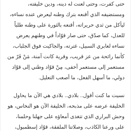
حتى كفرت، وحتى لعنت له دينه، ودين خليفته،
ومستضيفه الذي أقنعه بترك وطنه ليعرض عنده نساءه،
ليأكل من ثدي حريراته، أقنعه بالثورة على وطنه طلباً
للعدل، كما صدّق، حتى صار قوّاداً في وطنهم يعرض
نساءه لعابري السبيل، غترته، والجاكيت فوق الجلباب،
كأنما رائحة من عز قريب، وقرية كانت آمنة، مَنْ فَرّ من
مستعمر إلى مستعمر أخفى، مِنْ قوّاد وطني إلى قوّاد
دولي، ما أسهل الفعل، ما أصعب التعليل.
نسيت ما كنت أقول.. بلادي.. بلادي هي الآن ما يحاول
الخليفة عرضه على مذبحه، الخليفة الآن هو النخاس، هو
وحش البراري الذي تتغذى أمعاؤه على جهلنا وحلمنا،
على ورعنا الكاذب، وصلاتنا الملفقة، قوّاد إسطمبول،