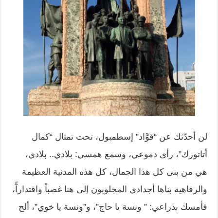
لن أحدّثك عن “قوَّاد” إسطمبول، تحت تمثال “كمال
أتاتورك”، رأى دموعي، وسمع همسي: بلادي.. بلادي،
هي من بنى كل هذا الجمال، كل هذه المدنية العظيمة
والرفاهية بناها أجدادي المجلوبون إلى هنا غصباً واقتدارآً،
فأمسك بذراعي: ” ونسة يا حاج”، و”ونسة يا خوي”، ألح