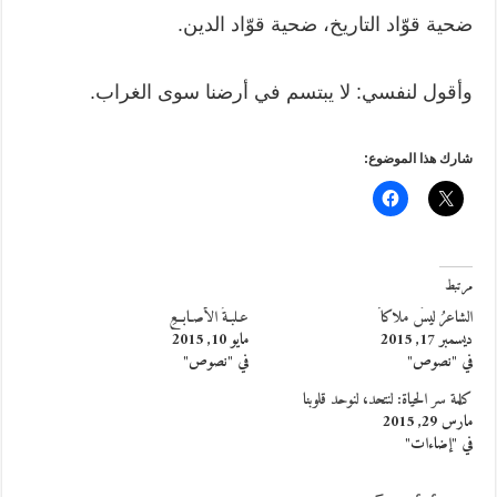
ضحية قوّاد التاريخ، ضحية قوّاد الدين.
وأقول لنفسي: لا يبتسم في أرضنا سوى الغراب.
شارك هذا الموضوع:
مرتبط
الشاعرُ ليسَ ملاكاً
عـلبـةُ الأصـابــعِ
ديسمبر 17, 2015
مايو 10, 2015
في "نصوص"
في "نصوص"
كلمة سر الحياة: لنتحد، لنوحد قلوبنا
مارس 29, 2015
في "إضاءات"