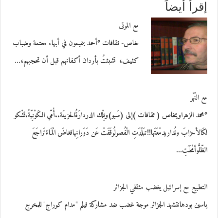
إقرأ أيضاً
مع الموتى
خاص- ثقافات *أحمد بنميمون في أبهاء معتمة وضباب
كثيف، تشبثتُ بأردان أكفانهم قبل أن تحجبهم،…
مع النّهْر
*محمد الزهراويخاص ( ثقافات )إلى (سَبو)وتِلْك الدردارَةُالحزينَة..أُمّي الكَوْنِيّةُ.تشْكو
لكَالأحزابَ وتُداريدمْعَتَها!!تبَلّدَتِ الْفُصولُوقَفَتْ عَن دَوَرانِهافغاضَ الْمَاءُتَراجَعَ
الظّلُّوأمْحَلَتِ…
التطبيع مع إسرائيل يغضب مثقفي الجزائر
ياسين بودهانتشهد الجزائر موجة غضب ضد مشاركة فيلم "مدام كوراج" للمخرج