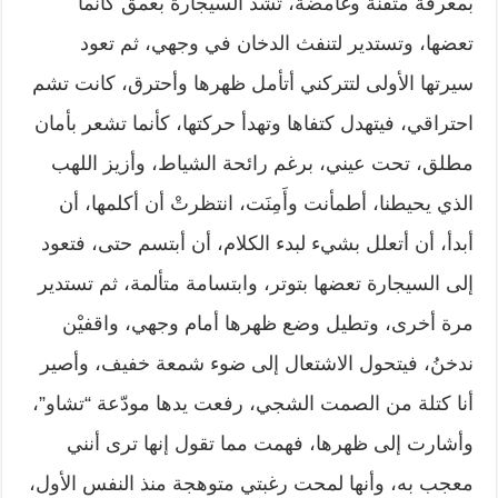
بمعرفة متقنة وغامضة، تشد السيجارة بعمق كأنما
تعضها، وتستدير لتنفث الدخان في وجهي، ثم تعود
سيرتها الأولى لتتركني أتأمل ظهرها وأحترق، كانت تشم
احتراقي، فيتهدل كتفاها وتهدأ حركتها، كأنما تشعر بأمان
مطلق، تحت عيني، برغم رائحة الشياط، وأزيز اللهب
الذي يحيطنا، أطمأنت وأَمِنَت، انتظرتْ أن أكلمها، أن
أبدأ، أن أتعلل بشيء لبدء الكلام، أن أبتسم حتى، فتعود
إلى السيجارة تعضها بتوتر، وابتسامة متألمة، ثم تستدير
مرة أخرى، وتطيل وضع ظهرها أمام وجهي، واقفيْن
ندخنُ، فيتحول الاشتعال إلى ضوء شمعة خفيف، وأصير
أنا كتلة من الصمت الشجي، رفعت يدها مودّعة “تشاو”،
وأشارت إلى ظهرها، فهمت مما تقول إنها ترى أنني
معجب به، وأنها لمحت رغبتي متوهجة منذ النفس الأول،