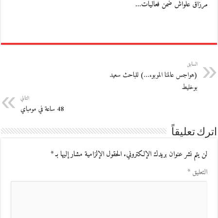
مرزاق علواش ضمن فعاليات…
السابق
(هواجس عالمنا الموبوء…) للباحث سعيد
بوخليط
التالي
48 ساعة في مومباي
اترك تعليقاً
لن يتم نشر عنوان بريدك الإلكتروني.
الحقول الإلزامية مشار إليها بـ
*
التعليق
*