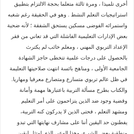
أخرى تلميذا ، ومرة ثالثة متعلما بحجة الالتزام بتطبيق
استراتيجيات التعلم النشط . وهو في الحقيقة رغم شغبه
واستمرائه الفوضى مسكين يستحق الشفقة ؛ لأنه ضحية
بعض الإدارات التعليمية الفاشلة التي قد تعاني من فقر
الإعداد التربوي المهني ، ومعلم خائب لم يكترث
بالحصول على درجات علمية تتخطى حاجز الشهادة
الجامعية الأولى ، ومناهج بائسة انتهت صلاحيتها التعليمة
في ظل عالم تربوي متسارع ومتصارع معرفيا ومهاريا.
والكتاب بطرح مسألة التربية باعتبارها مهمة وأمانة
وقضية وجود ضد الذين يتزاحمون على أمر التعليم
ومشهد التعلم ، فحتى الذين لا يدركون كنه التربية،
يفطنون حد اليقين أننا على مشارف نهايتها التي تبدو
منطقية بعض الشيء، وهذا الوعي الذي امتثل ليقين