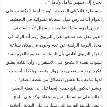
تحتاج إلى تطهير شامل وكامل” .
ويستطرد قائلا غي المقدمة : “وماذا أيضا ؟ نكتشف على
الدوام أننا نمارس قبيل المعاناة عشوائية في التخطيط
التربوي لمؤسساتنا التعليمية ، وبسؤال لأحد أساتذتي
الذين غفل عنه صانعو القرار التربوي رغم أنه الرائد في
مجال التربية الراهنة عن عدم وجوده في مكان صناعة
القرار التربوي أفادني بأن السياسة التعليمية العربية منذ
سنوات بعيدة لا تشجع على الاستقرار ، وأن القادم يطبق
فكرة تربوية ستمحي بعد زوال منصبه وهكذا ، أصبحت
لدينا قناعة بأننا نعشق الانطلاق من نقطة الصفر” .
ويشير الدكتور بليغ حمدي إسماعيل إلى نقطة الصفر
الغالبة على سياساتنا التربوية تجعلنا نؤكد على ملمح
رئيس للتربية العربية التي تشارف على النهاية ؛ أحادية