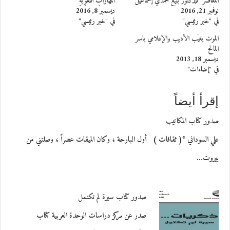
المعاصر” للدكتور بليغ حمدي إسماعيل
المَهَارَاتِ اللُّغَوِيَّةِ
نوفمبر 21, 2016
ديسمبر 8, 2016
في "خبر رئيسي"
في "خبر رئيسي"
الموت يغيّب الأديب والإعلامي ياسر
المالح
ديسمبر 18, 2013
في "إضاءات"
إقرأ أيضاً
صدور كتاب المكاتيب
علي السوداني *( ثقافات ) أول البارحة ، وكان الميقات عصراً ، وصلتني من
بيروت…
صدور كتاب سيرة لم تكتمل
صدر عن مركز دراسات الوحدة العربية كتاب