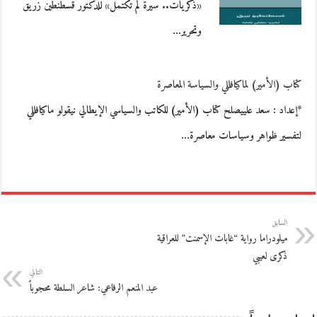
«ذكريات.. سيرة لم تكتمل» للدكتور قسطنطين زريق
وتحرير…
كتاب (الأمير) لماكيافللي والسياسة المعاصرة
*إعداد : سعد علييصلح كتاب (الأمير) للكاتب والسياسي الإيطالي نيقولو ماكيافللي
لتفسير ظواهر وسياسات معاصرة…
السابق
ميلودراما رواية “غابات الإسمنت” للعراقية
ذكرى لعيبي
التالي
عبد المنعم الرفاعي: شاعر السلطة محجوباً