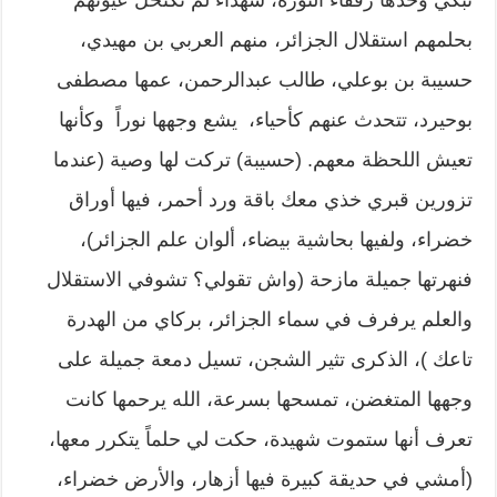
بحلمهم استقلال الجزائر، منهم العربي بن مهيدي،
حسيبة بن بوعلي، طالب عبدالرحمن، عمها مصطفى
بوحيرد، تتحدث عنهم كأحياء، يشع وجهها نوراً وكأنها
تعيش اللحظة معهم. (حسيبة) تركت لها وصية (عندما
تزورين قبري خذي معك باقة ورد أحمر، فيها أوراق
خضراء، ولفيها بحاشية بيضاء، ألوان علم الجزائر)،
فنهرتها جميلة مازحة (واش تقولي؟ تشوفي الاستقلال
والعلم يرفرف في سماء الجزائر، بركاي من الهدرة
تاعك )، الذكرى تثير الشجن، تسيل دمعة جميلة على
وجهها المتغضن، تمسحها بسرعة، الله يرحمها كانت
تعرف أنها ستموت شهيدة، حكت لي حلماً يتكرر معها،
(أمشي في حديقة كبيرة فيها أزهار، والأرض خضراء،