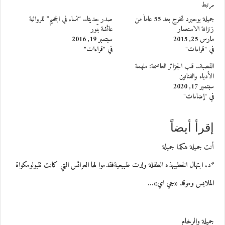
مرتبط
جميلة بوحيرد تخرج بعد 55 عاماً من
صدر حديثا.. “نساء في الجحيم” للروائية
زنزانة الاستعمار
عائشة بنّور
مارس 25, 2015
سبتمبر 19, 2016
في "قراءات"
في "قراءات"
القصبة.. قلب الجزائر العاصمة: ملهمة
الأدباء والفنانين
سبتمبر 17, 2020
في "إضاءات"
إقرأ أيضاً
أنت جميلة هكذا جميلة
*د. ابتهال الخطيبهذه الطفلة ولدت طبيعيةفقدموا لها العرائس التي كانت تتبولومكواة
الملابس وموقد «جي اي»…
جميلة والرخام