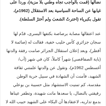
نضالها (قمت بالواجب تجاه وطني بلا مزية)، ورداً على
غيابها عن الساحة السياسية بعد الاستقلال (1962م)،
تقول بكبرياء (اخترتُ الشعبَ ولم أخترْ السلطة).
عند اعتقالها مصابة برصاصة بكتفها اليسرى، قدّم لها
سجان جزائري كأس حليب خفية، فقالت له (صائمة لا
أفطر)، وبعد إعلان استقلال الجزائر صامت رفقة والدتها
(باية الصفاقصي) شهراً كاملاً، كان في شهر (آب/
أغسطس 1962م)، وتقول عن والدتها علمتني ثقافة
الشهيد، فآمنت أن الشهادة في سبيل حرية الوطن
مقدسة، كم تمنيت الاستشهاد مثل حسيبة بن بوعلي
رفيقتي بالنضال، يا سعدها ماتت شهيدة، وتطفر عيناها
بدمع تداريه، لاعتقادها أن البكاء على الشهيد حبيب الله لا