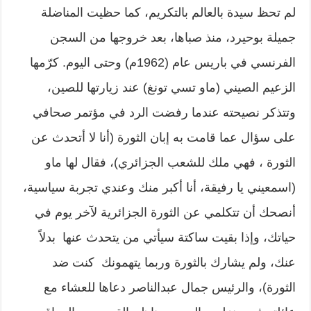
لم تحظ سيدة بالعالم بالتكريم، كما حظيت المناضلة
جميلة بوحيرد، منذ صباها، بعد خروجها من السجن
الفرنسي في باريس عام (1962م) وحتى اليوم. كرّمها
الزعيم الصيني (ماو تسي تونغ) عند زيارتها للصين،
وتتذكر نصيحته عندما رفضت الرد في مؤتمر صحافي
على سؤال عما قامت به إبان الثورة (أنا لا أتحدث عن
الثورة ، فهي ملك للشعب الجزائري)، فقال لها ماو
(اسمعيني يا رفيقة، أنا أكبر منك وعندي تجربة سياسية،
أنصحك أن تتكلمي عن الثورة الجزائرية لآخر يوم في
حياتك، وإذا بقيت ساكتة سيأتي من يتحدث عنها بدلاً
عنك، ولم يشارك بالثورة وربما يتهمونك كنت ضد
الثورة)، والرئيس جمال عبدالناصر دعاها للعشاء مع