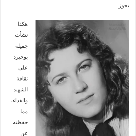
يجوز.
هكذا
نشأت
جميلة
بوحيرد
على
ثقافة
الشهيد
والفداء،
مما
حفظته
عن