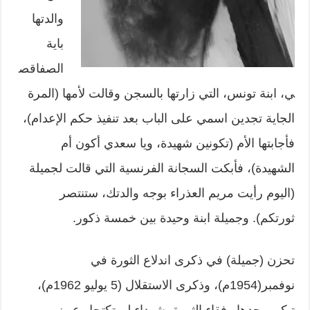
والدتها
باية
الصفاقص
ي، ابنة تونس، التي زارتها بالسجن وقالت لأمها (المرة
الجاية تجدين اسمي على الباب بعد تنفيذ حكم الإعدام)،
فأجابتها الأم (تكونين شهيدة، ويا سعدي أكون أم
الشهيدة)، فأبكت السجانة الفرنسية التي قالت لجميلة
(اليوم رأيت مريم العذراء بوجه والدتك، ستنتصر
ثورتكم). وجميلة ابنة وحيدة بين خمسة ذكور.
تحزن (جميلة) في ذكرى اندلاع الثورة في
نوفمبر(1954م)، وذكرى الاستقلال (5 يوليو 1962م)،
تبكي وحدها رفقاء الثورة، شهداء لم تكتحل عيونهم