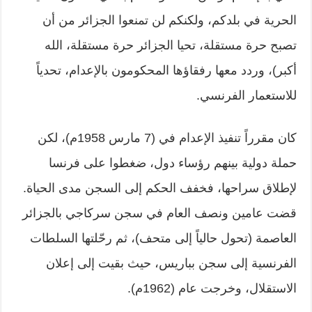
الحرية في بلدكم، ولكنكم لن تمنعوا الجزائر من أن
تصبح حرة مستقلة، تحيا الجزائر حرة مستقلة، الله
أكبر)، وردد معها رفقاؤها المحكومون بالإعدام، تحدياً
للاستعمار الفرنسي.
كان مقرراً تنفيذ الإعدام في (7 مارس 1958م)، لكن
حملة دولية بينهم رؤساء دول، ضغطوا على فرنسا
لإطلاق سراحها، فخفف الحكم إلى السجن مدى الحياة.
قضت عامين ونصف العام في سجن سركاجي بالجزائر
العاصمة (تحول حالياً إلى متحف)، ثم رحّلتها السلطات
الفرنسية إلى سجن بباريس، حيث بقيت إلى إعلان
الاستقلال، وخرجت عام (1962م).