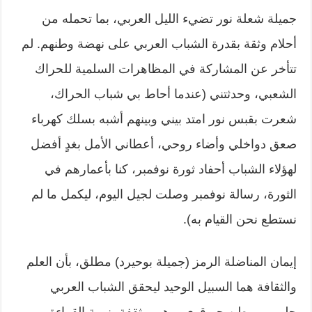
جميلة شعلة نور تضيء الليل العربي، بما تحمله من
أحلام وثقة بقدرة الشباب العربي على نهضة وطنهم. لم
تتأخر عن المشاركة في المظاهرات السلمية للحراك
الشعبي، وحدثتني (عندما أحاط بي شباب الحراك،
شعرت بقبس نور امتد بيني وبينهم أشبه بسلك كهرباء
صعق دواخلي وأضاء روحي، أعطاني الأمل بغدٍ أفضل
لهؤلاء الشباب أحفاد ثورة نوفمبر، كنا بأعمارهم في
الثورة، رسالة نوفمبر وصلت لجيل اليوم، ليكمل ما لم
نستطع نحن القيام به).
إيمان المناضلة الرمز (جميلة بوحيرد) مطلق، بأن العلم
والثقافة هما السبيل الوحيد ليحقق الشباب العربي
حلمهم بوطنٍ حرٍ قوي، وهي مثقفة، نهمة القراءة،