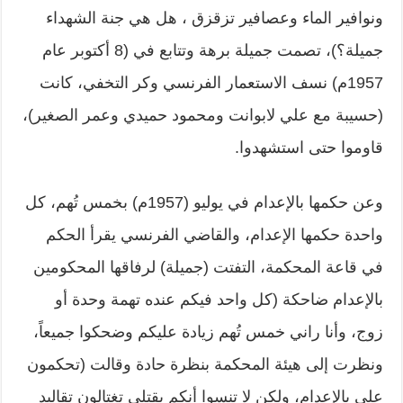
ونوافير الماء وعصافير تزقزق ، هل هي جنة الشهداء
جميلة؟)، تصمت جميلة برهة وتتابع في (8 أكتوبر عام
1957م) نسف الاستعمار الفرنسي وكر التخفي، كانت
(حسيبة مع علي لابوانت ومحمود حميدي وعمر الصغير)،
قاوموا حتى استشهدوا.
وعن حكمها بالإعدام في يوليو (1957م) بخمس تُهم، كل
واحدة حكمها الإعدام، والقاضي الفرنسي يقرأ الحكم
في قاعة المحكمة، التفتت (جميلة) لرفاقها المحكومين
بالإعدام ضاحكة (كل واحد فيكم عنده تهمة وحدة أو
زوج، وأنا راني خمس تُهم زيادة عليكم وضحكوا جميعاً،
ونظرت إلى هيئة المحكمة بنظرة حادة وقالت (تحكمون
علي بالإعدام، ولكن لا تنسوا أنكم بقتلي تغتالون تقاليد