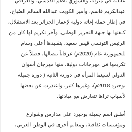
عائلته في منزله، والسوري ناظم القدسي، والعراقي
عبدالكريم قاسم، وأمير الكويت عبدالله السالم الصُباح،
في إطار حملة إغاثة دولية لإعمار الجزائر بعد الاستقلال،
كلفتها بها جبهة التحرير الوطني، وآخر تكريم لها كان من
الرئيس التونسي قيس سعيد، بتقليدها أعلى وسام
للجمهورية عام (2020م) عرفاناً بنضالها، فضلاً عن
تكريمها في مهرجانات دولية، منها مهرجان أسوان
الدولي لسينما المرأة في دورته الثانية ( دورة جميلة
بوحيرد 2018م)، وغيرها كثير، واعتذرت عن بعضها
لأسباب تراها تتعارض مع مبادئها.
أطلق اسم جميلة بوحيرد على مدارس وشوارع
ومؤسسات ثقافية، ومعالم أخرى في الوطن العربي،