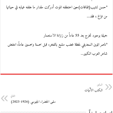
*حسن لشهب(ثقافات)حين اختطفه الموت أدركت مقدار ما خلفه غيابه في حياتها
من فراغ ، فقد…
جميلة بوحيرد تخرج بعد 55 عاماً من زنزانة الاستعمار
*ناصر الدين السعديفي لحظة غضب مشبع بالفخر، قبل خمسة وخمسين عاماً، انتفض
شاعر العرب الكبير…
السابق
الكتب الأمّهات
التالي
سلمى الخضراء الجيوسي (1926-2023)