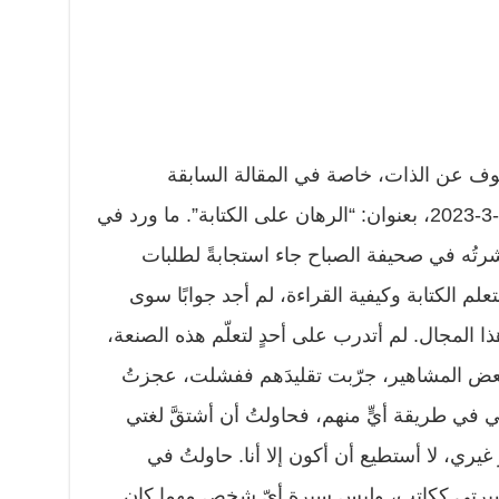
شوف عن الذات، خاصة في المقالة السابقة
المنشورة الأربعاء الماضي بتاريخ 29-3-2023، بعنوان: “الرهان على الكتابة”. ما ورد في
رتُه في صحيفة الصباح جاء استجابةً لطلبات
لم الكتابة وكيفية القراءة، لم أجد جوابًا سوى
المجال. لم أتدرب على أحدٍ لتعلّم هذه الصنعة،
 بعض المشاهير، جرّبت تقليدَهم ففشلت، عجزتُ
 في طريقة أيٍّ منهم، فحاولتُ أن أشتقَّ لغتي
غيري، لا أستطيع أن أكون إلا أنا. حاولتُ في
سيرتي ككاتب، وليس سيرة أيّ شخص مهما كان