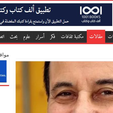
ات
مقالات
مكتبة ثقافات
فكر
أسرار
علوم
بحث
اتص
مواق