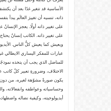
الأساسية قد تتغير غدًا بعد أن يكتشف
ذاته، تنسيه أن تغييرَ العالَم يبدأ بت
على تغيير ذاته أولًا. يعجز الإنسانُ ع
على تغيير ذاته. الكاتب إنسانٌ يحتاج 
ويعيش كما يعيش كلُّ الناس. الأيديول
عبارات للمفكر اليساري الايطالي غ
للمناضل الذي يجب أن يتخذه نموذجًا
الاختلاف، وضرورةِ تعبير كلّ كاتب 
يكون صورةً مشوّهة لغيره، من د
وحساسياته وعواطفه وانفعالاته، وال
أيديولوجيته، وكيفية نضاله واضطهاد