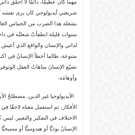
مهما كان عظيمًا، دائمًا لا أحقّق ذا
شريعتي أيديولوجي كان يرى نفسَه كأ
بشعلة هذا الضرب من الحماس العاص
سنوات قليلة انطفأتْ شعلتُه في داخ
لذاتي والإنسان والواقع الذي أعيش ف
متنوعة، طالما أخطأ الإنسانُ في اكت
تضيّع الإنسانَ متاهاتُ العقل الوثوقي
وأوهامَه.
الأيديولوجيا غير الدين، مصطلحُ الأ
الأفكار، ثم استعمل معناه لاحقًا 
الاختلاف ‏في التفكير والتعبير. ‏ليس 
الإنسانُ بوذيًّا أو هندوسيًّا أو مسيحيً