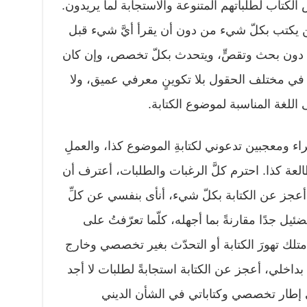
لكتاب لطلباتهم المتنوعة والاستجابة لما يريدون.
 يكتب بكلّ شيء من دون أن يقرأ أيَّ شيء قبل
 دون بحث وتقصٍّ، ويتحدث بكلّ تخصص، وإن كان
ي مختلف الحقول بلا تكوينٍ معرفي عميق، ولا
للغة المناسبة لموضوع الكتابة.
 ومعجبين تدعوني لكتابةِ الموضوع كذا، والعملِ
لعة كذا. احترم كلَّ الرغبات والطلبات، أعترف أن
، أعجز عن الكتابة بكلّ شيء، أنأى بنفسي عن كلِّ
ل جدًا مقارنةً بما أجهله، كلّما تعرّفتُ على
تلك تهورَ الكتابة أو التحدّث بغير تخصصي وخارج
داخلي، ‏أعجز عن الكتابة استجابةً لطلبات لا أجد
في إطار تخصصي وكتاباتي في الشأن الديني