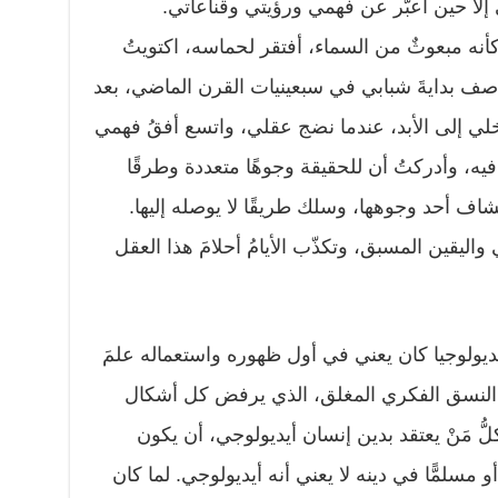
تي إلا حين أعبّر عن فهمي ورؤيتي وقناعاتي.
نه مبعوثٌ من السماء، أفتقر لحماسه، اكتويتُ
ف بدايةَ شبابي في سبعينيات القرن الماضي، بعد
لي إلى الأبد، عندما نضج عقلي، واتسع أفقُ فهمي
يه، وأدركتُ أن للحقيقة وجوهًا متعددة وطرقًا
شاف أحد وجوهها، وسلك طريقًا لا يوصله إليها.
 واليقين المسبق، وتكذّب الأيامُ أحلامَ هذا العقل
يديولوجيا كان يعني في أول ظهوره واستعماله علمَ
في النسق الفكري المغلق، الذي يرفض كل أشكال
كلُّ مَنْ يعتقد بدين إنسان أيديولوجي، أن يكون
ّا أو مسلمًّا في دينه لا يعني أنه أيديولوجي. لما كان