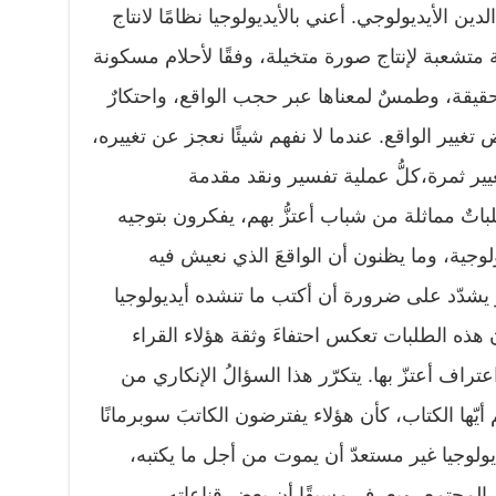
لدين الأيديولوجي. أعني بالأيديولوجيا نظامًا لانتاج
تشعبة لإنتاج صورة متخيلة، وفقًا لأحلام مسكونة
لحقيقة، وطمسٌ لمعناها عبر حجب الواقع، واحتكارٌ
 تغيير الواقع. عندما لا نفهم شيئًا نعجز عن تغييره،
غيير ثمرة،كلُّ عملية تفسير ونقد مقدمة
لباتٌ مماثلة من شباب أعتزُّ بهم، يفكرون بتوجيه
ولوجية، وما يظنون أن الواقعَ الذي نعيش فيه
وهو يشدّد على ضرورة أن أكتب ما تنشده أيديولوجيا
هذه الطلبات تعكس احتفاءَ وثقة هؤلاء القراء
راف أعتزّ بها. يتكرّر هذا السؤالُ الإنكاري من
 أيّها الكتاب، كأن هؤلاء يفترضون الكاتبَ سوبرمانًا
أيديولوجيا غير مستعدّ أن يموت من أجل ما يكتبه،
ّر المجتمع، ويعرف مسبقًا أن بعض قناعاته