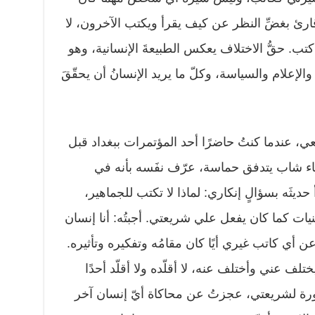
رئ بغضِّ النظر عن كيف يقرأ ويكتب الآخرون، لا
ب. حقُّ الاختلاف يعكس الطبيعةَ الإنسانية، وهو
والإعلام والسياسة، وكلّ ما يريد الإنسانُ أن يحقّقَ
ي، عندما كنتُ حاضرًا أحد المؤتمرات ببغداد قبل
اء شاب يتدفق حماسة، عرّف نفَسه بأنه في
حديثَه بسؤالٍ إنكاري: لماذا لا تكتب للجماهير،
ات كما كان يفعل علي شريعتي. أجبتُه: أنا إنسان
 أي كاتب غيري أيًا كان مقامُه وتفكيره وتأثيره.
لف عني وأختلف عنه، لا أقلّده ولا أقلّد أحدًا
زورة لشريعتي، عجزتُ عن محاكاة أيّ إنسان آخر