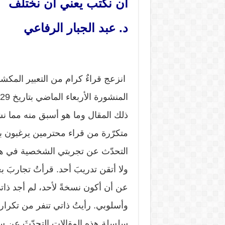
أن نكتب يعني أن نختلف
د. عبد الجبار الرفاعي
انزعج قراءٌ كرام من التعبير المك
ذلك المقال وما هو أسبق منه مما نش
متكرّرة من قراء محترمين يرغبون بتع
التحدّث عن تجربتي الشخصية في هذا 
ولا أتقن تدريبَ أحد. قرأتُ تجاربَ
عن أن أكون نسخةً لأحد، لم أجد ذاتي
وأسلوبي. رأيتُ ذاتي تنفر من تكرار 
سلسلة هذه المقالات التحدّثَ عن 