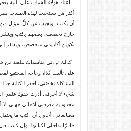
اعتاد هؤلاء الشباب على تلبية بعض ا
أكثر مَن يستجيب لهذه الطلبات ممن
أن يكتب، ويجيب عن كلِّ سؤال من
خارج تخصصه. بعضُهم يكتب وينشر ف
تكوين أكاديمي متخصص، ويفتقر إلى ا
كذلك تردني مناشداتٌ ملحة من قراء
على تأليف كذا، وحاجة المجتمع لمطا
المشكلةَ تخصّني، أحذر الكتابةَ جدًا
شيء لا أعرفه، أدرك حدودَ علمي الضئي
محدودية معرفتي أذهلني جهلي. لا أم
مطالعاتي. أحاول أن أكتب ما يعتمل ب
حافزًا بداخلي لكتابتها، وإن كانت 