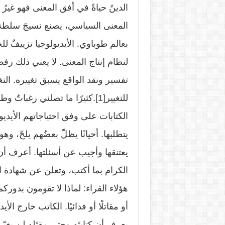
الدينُ حياةً في أفق المعنى فهو غيرُ ا
المعنى السياسي، يصنع نسيجَ سلطة م
بعالم طوباوي. الأيديولوجيا تزييفٌ ل
لنظام إنتاج المعنى. لا يعني ذلك رفض
تفسير ونقد الواقع يسبق تغييره. الت
للتغيير
[1]
.كثيرًا ما تصلني رغباتٌ وط
الكتابات على وفق احتياجاتهم الأيدي
يتطلبها. أحيانًا يظلّ بعضُهم يلحّ، 
يعتنقها وأجيب عن أسئلتها. أعرف أن 
الكرام بما أكتب، وتعلن عن شهادة اعت
هؤلاء القراء: لماذا لا تقومون بدوركم
أو مقاتلًا أو فدائيًا. الكاتب خارج ال
يعرف أن كتابتَه وحتى مقتَله لن يغي