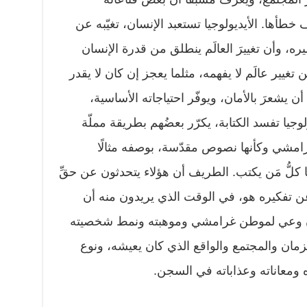
 خطأها. الأيديولوجيا تستعبد الإنسان، تغيّبه عن
فسيره، وأن تغييرَ العالَم ينطلق من قدرة الإنسان
ن تغيير عالَم لا يفهمه، مثلما يعجز إن كان لا يقدر
أن يشعرَ بالأمان، ويوفّر احتياجاته الأساسية،
وجيا تفسد الكتابة، يكرّر بعضُهم بطريقة مملّة
رامشي وكأنها نصوص مقدّسة، بوصفه مثالًا
 كلُّ مَن يكتب. الطريف أن هؤلاء يتحدثون عن حقِّ
عن تفكيره هو، في الوقت الذي يريدون منه أن
ون وعي لموطن غرامشي وموهبته ونمط شخصيته
زمان والمجتمع والواقع الذي كان يعيشه، ونوع
ه ومعاناته وعذاباته في السجن.