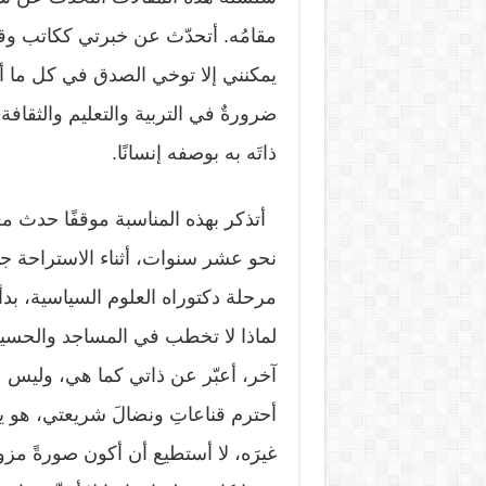
مقامُه. أتحدّث عن خبرتي ككاتب وقا
يمكنني إلا توخي الصدق في كل ما أكت
ضرورةٌ في التربية والتعليم والثقافة 
ذاتَه به بوصفه إنسانًا.
أتذكر بهذه المناسبة موقفًا حدث مع
نحو عشر سنوات، أثناء الاستراحة ج
مرحلة دكتوراه العلوم السياسية، بدأ 
لماذا لا تخطب في المساجد والحسيني
آخر، أعبّر عن ذاتي كما هي، وليس عن
أحترم قناعاتِ ونضالَ شريعتي، هو يخت
غيرَه، لا أستطيع أن أكون صورةً م